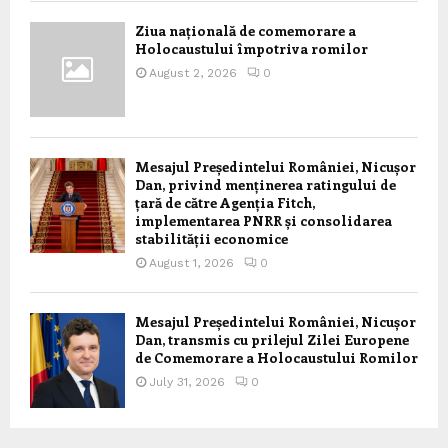
Ziua națională de comemorare a
Holocaustului împotriva romilor
August 2, 2026
0
Mesajul Președintelui României, Nicușor
Dan, privind menținerea ratingului de
țară de către Agenția Fitch,
implementarea PNRR și consolidarea
stabilității economice
August 1, 2026
0
Mesajul Președintelui României, Nicușor
Dan, transmis cu prilejul Zilei Europene
de Comemorare a Holocaustului Romilor
July 31, 2026
0