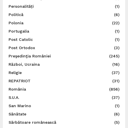
Personalități
(1)
Politică
(6)
Polonia
(22)
Portugalia
(1)
Post Catolic
(1)
Post Ortodox
(3)
Preşedinţia României
(245)
Război, Ucraina
(16)
Religie
(37)
REPATRIOT
(31)
România
(856)
S.U.A.
(37)
San Marino
(1)
Sănătate
(6)
Sărbătoare românească
(5)