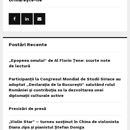
h
f
A
o
r
R
:
C
Postări Recente
H
„Epopeea omului” de Al Florin Țene: scurte note
de lectură
Participanții la Congresul Mondial de Studii Siriace au
adoptat „Declarația de la București” salutând rolul
României și contribuția sa la dezvoltarea unei
diplomații culturale active
Precizări de presă
„Violin Star” – turneu susținut în China de violonista
Diana Jipa și pianistul Ștefan Doniga