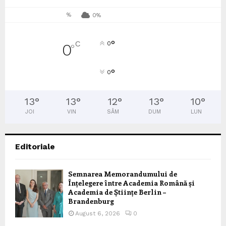
%
0%
°
C
0
0
°
°
0
13
°
13
°
12
°
13
°
10
°
JOI
VIN
SÂM
DUM
LUN
Editoriale
Semnarea Memorandumului de
Înțelegere între Academia Română și
Academia de Științe Berlin –
Brandenburg
August 6, 2026
0