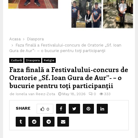
Acasa
Diaspora
Faza finală a Festivalului-concurs de Oratorie „Sf. Ioan
Gura de Aur”- – o bucurie pentru toţi participanţii
Cultură
Diaspora
Religie
Faza finală a Festivalului-concurs de
Oratorie „Sf. Ioan Gura de Aur”- – o
bucurie pentru toţi participanţii
de
Ionela van Reez-Zota
May 18, 2026
0
333
SHARE
0