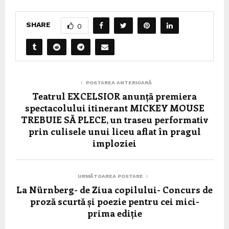
SHARE
0
POSTAREA ANTERIOARĂ
Teatrul EXCELSIOR anunță premiera
spectacolului itinerant MICKEY MOUSE
TREBUIE SĂ PLECE, un traseu performativ
prin culisele unui liceu aflat în pragul
imploziei
URMĂTOAREA POSTARE
La Nürnberg- de Ziua copilului- Concurs de
proză scurtă și poezie pentru cei mici-
prima ediție