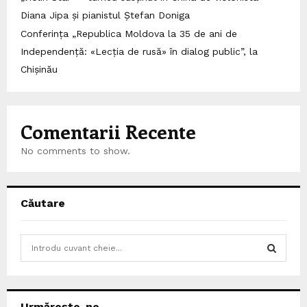
Diana Jipa și pianistul Ștefan Doniga
Conferința „Republica Moldova la 35 de ani de
Independență: «Lecția de rusă» în dialog public”, la
Chișinău
Comentarii Recente
No comments to show.
Căutare
S
e
a
S
r
c
E
Urmărește-ne