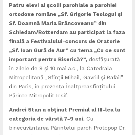
Patru elevi ai şcolii parohiale a parohiei
ortodoxe române „Sf. Grigorie Teologul şi
Sf. Doamnă Maria Brâncoveanu” din
Schiedam/Rotterdam au participat la faza
finală a Festivalului-concurs de Oratorie
„Sf. Ioan Gură de Aur” cu tema „Cu ce sunt
important pentru Biserică?”,
desfăşurată
în zilele de 9 şi 10 mai a.c., la Catedrala
Mitropolitană „Sfinţii Mihail, Gavriil şi Rafail”
din Paris, în prezența Înaltpreasfințitului
Părinte Mitropolit Iosif.
Andrei Stan a obţinut Premiul al III-lea la
categoria de vârstă 7-9 ani.
Cu
binecuvântarea Părintelui paroh Protopop Dr.