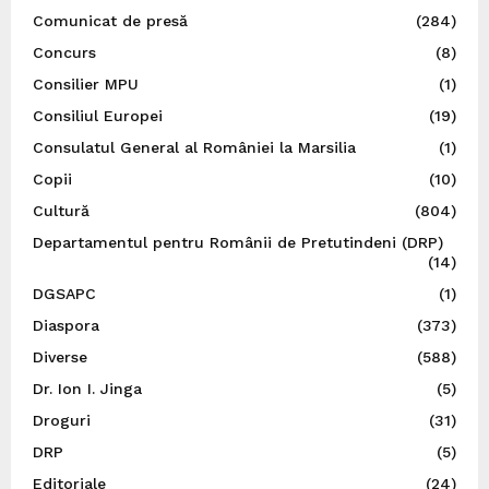
Comunicat de presă
(284)
Concurs
(8)
Consilier MPU
(1)
Consiliul Europei
(19)
Consulatul General al României la Marsilia
(1)
Copii
(10)
Cultură
(804)
Departamentul pentru Românii de Pretutindeni (DRP)
(14)
DGSAPC
(1)
Diaspora
(373)
Diverse
(588)
Dr. Ion I. Jinga
(5)
Droguri
(31)
DRP
(5)
Editoriale
(24)