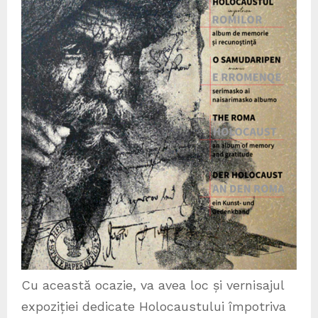
Cu această ocazie, va avea loc și vernisajul
expoziției dedicate Holocaustului împotriva