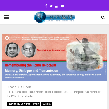
Facebook
Twitter
Linkedin
Youtube
PRIMARY
MENU
Acasa
Suedia
Seară dedicată memoriei Holocaustului împotriva romilor,
la ICR Stockholm
Institutul Cultural Român
Suedia