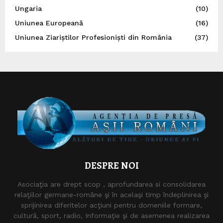
Ungaria
(10)
Uniunea Europeană
(16)
Uniunea Ziariștilor Profesioniști din România
(37)
DESPRE NOI
Asociaţia are drept scop , aprofundarea si consolidarea
relaţiilor germane-române şi în acelaşi timp îndeplinirea şi
sprijinirea diferitelor acţiuni pentru domeniile formare,
cultură, sport, radio, Informaţie şi de asemenea realizarea