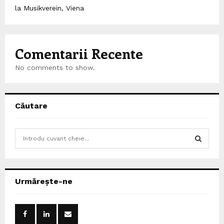
la Musikverein, Viena
Comentarii Recente
No comments to show.
Căutare
S
e
a
S
r
c
E
Urmărește-ne
h
f
A
o
r
R