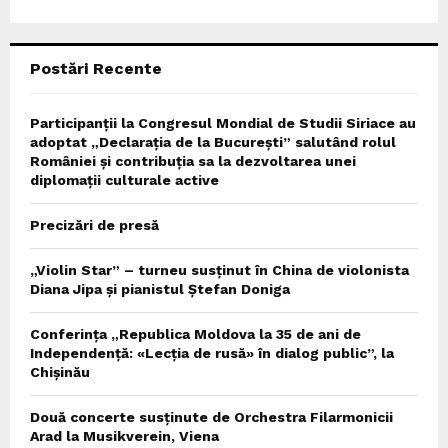
:
C
Postări Recente
H
Participanții la Congresul Mondial de Studii Siriace au
adoptat „Declarația de la București” salutând rolul
României și contribuția sa la dezvoltarea unei
diplomații culturale active
Precizări de presă
„Violin Star” – turneu susținut în China de violonista
Diana Jipa și pianistul Ștefan Doniga
Conferința „Republica Moldova la 35 de ani de
Independență: «Lecția de rusă» în dialog public”, la
Chișinău
Două concerte susținute de Orchestra Filarmonicii
Arad la Musikverein, Viena