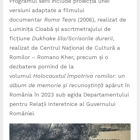
Programul serii include proiecția unei
versiuni adaptate a filmului
documentar
Roma Tears
(2006), realizat de
Luminița Cioabă și ascrtmetrajului de
ficțiune
Dukhake lila/Scrisorile durerii
,
realizat de Centrul Național de Cultură a
Romilor – Romano Kher, precum și o
dezbatere pornind de la
volumul
Holocaustul împotriva romilor: un
album de memorie și recunoștință
apărut în
România în 2023 sub egida Departamentului
pentru Relații Interetnice al Guvernului
României.