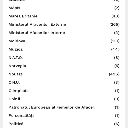
MApN
(2)
Marea Britanie
(49)
Ministerul Afacerilor Externe
(265)
Ministerul Afacerilor Interne
(3)
Moldova
(113)
Muzică
(44)
N.A.T.O.
(8)
Norvegia
(5)
Noutăți
(496)
O.N.U.
(3)
Olimpiade
(1)
Opinii
(9)
Patronatul European al Femeilor de Afaceri
(1)
Personalități
(1)
Politică
(6)