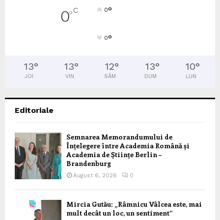
°
C
0
0
°
°
0
13
°
13
°
12
°
13
°
10
°
JOI
VIN
SÂM
DUM
LUN
Editoriale
Semnarea Memorandumului de
Înțelegere între Academia Română și
Academia de Științe Berlin –
Brandenburg
August 6, 2026
0
Mircia Gutău: „Râmnicu Vâlcea este, mai
mult decât un loc, un sentiment”