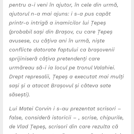
pentru a-i veni în ajutor, în cele din urmă,
ajutorul n-a mai ajuns: i s-a pus capăt
printr-o intrigă a inamicilor lui Țepeș
(probabil sași din Brașov, cu care Țepeș
avusese, cu câțiva ani în urmă, niște
conflicte datorate faptului ca brașovenii
sprijiniseră câțiva pretendenți care
urmăreau să-i ia locul pe tronul Valahiei.
Drept represalii, Țepeș a executat mai mulți
sași și a atacat Brașovul și câteva sate
săsești).
Lui Matei Corvin i s-au prezentat scrisori –
false, consideră istoricii – , scrise, chipurile,
de Vlad Țepeș, scrisori din care rezulta că