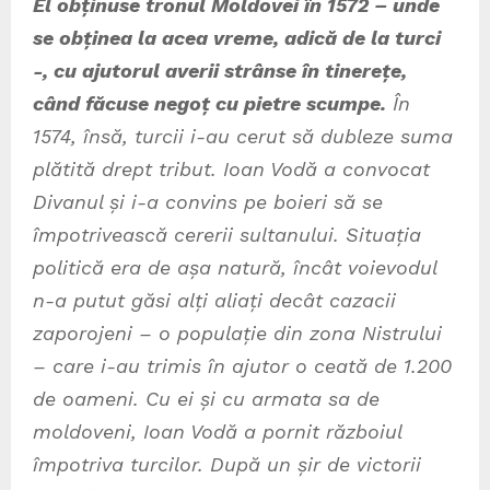
El obținuse tronul Moldovei în 1572 – unde
se obținea la acea vreme, adică de la turci
-, cu ajutorul averii strânse în tinerețe,
când făcuse negoț cu pietre scumpe.
În
1574, însă, turcii i-au cerut să dubleze suma
plătită drept tribut. Ioan Vodă a convocat
Divanul și i-a convins pe boieri să se
împotrivească cererii sultanului. Situația
politică era de așa natură, încât voievodul
n-a putut găsi alți aliați decât cazacii
zaporojeni – o populație din zona Nistrului
– care i-au trimis în ajutor o ceată de 1.200
de oameni. Cu ei și cu armata sa de
moldoveni, Ioan Vodă a pornit războiul
împotriva turcilor. După un șir de victorii