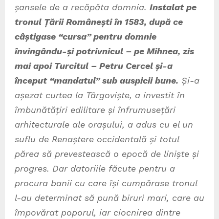
șansele de a recăpăta domnia.
Instalat pe
tronul Țării Românești în 1583, după ce
câștigase “cursa” pentru domnie
învingându-și potrivnicul – pe Mihnea, zis
mai apoi Turcitul – Petru Cercel și-a
început “mandatul” sub auspicii bune.
Și-a
așezat curtea la Târgoviște, a investit în
îmbunătățiri edilitare și înfrumusețări
arhitecturale ale orașului, a adus cu el un
suflu de Renaștere occidentală și totul
părea să prevestească o epocă de liniște și
progres. Dar datoriile făcute pentru a
procura banii cu care își cumpărase tronul
l-au determinat să pună biruri mari, care au
împovărat poporul, iar ciocnirea dintre