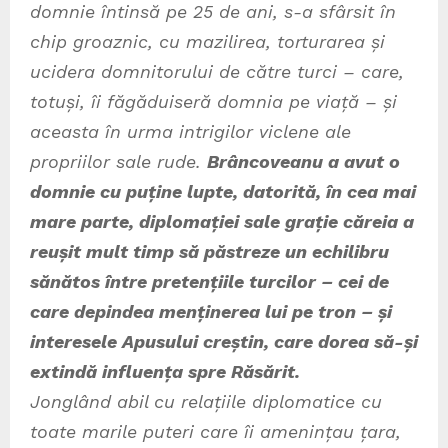
domnie întinsă pe 25 de ani, s-a sfârsit în
chip groaznic, cu mazilirea, torturarea și
ucidera domnitorului de către turci – care,
totuși, îi făgăduiseră domnia pe viață – și
aceasta în urma intrigilor viclene ale
propriilor sale rude.
Brâncoveanu a avut o
domnie cu puține lupte, datorită, în cea mai
mare parte, diplomației sale grație căreia a
reușit mult timp să păstreze un echilibru
sănătos între pretențiile turcilor – cei de
care depindea menținerea lui pe tron – și
interesele Apusului creștin, care dorea să-și
extindă influența spre Răsărit.
Jonglând abil cu relațiile diplomatice cu
toate marile puteri care îi amenințau țara,