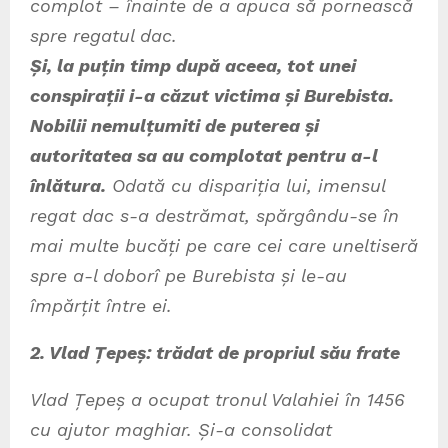
complot – înainte de a apuca să pornească
spre regatul dac.
Și, la puțin timp după aceea, tot unei
conspirații i-a căzut victima și Burebista.
Nobilii nemulțumiti de puterea și
autoritatea sa au complotat pentru a-l
înlătura.
Odată cu dispariția lui, imensul
regat dac s-a destrămat, spărgându-se în
mai multe bucăți pe care cei care uneltiseră
spre a-l doborî pe Burebista și le-au
împărțit între ei.
2. Vlad Țepeș: trădat de propriul său frate
Vlad Țepeș a ocupat tronul Valahiei în 1456
cu ajutor maghiar. Și-a consolidat