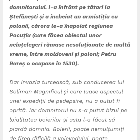
domnitorului. I-a înfrânt pe tătari la
Ștefănești și a încheiat un armistițiu cu
polonii, cărora le-a înapoiat regiunea
Pocuția (care făcea obiectul unor
neînțelegeri rămase nesoluționate de multă
vreme, între moldoveni și poloni; Petru
Rareș o ocupase în 1530).
Dar invazia turcească, sub conducerea lui
Soliman Magnificul și care luase aspectul
unei expediții de pedepsire, nu a putut fi
oprită. Iar domnitorul nu s-a putut bizui pe
loialitatea boierilor și asta l-a făcut să
piardă domnia. Boierii, poate nemulțumiți
de firea dificilă a voievodului, poate