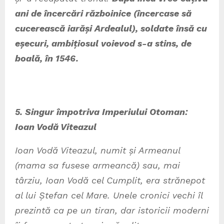
ani de încercări războinice (încercase să
cucerească iarăși Ardealul), soldate însă cu
eșecuri, ambițiosul voievod s-a stins, de
boală, în 1546.
5. Singur împotriva Imperiului Otoman:
Ioan Vodă Viteazul
Ioan Vodă Viteazul, numit și Armeanul
(mama sa fusese armeancă) sau, mai
târziu, Ioan Vodă cel Cumplit, era strănepot
al lui Ștefan cel Mare. Unele cronici vechi îl
prezintă ca pe un tiran, dar istoricii moderni