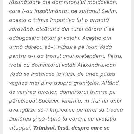
răsunătoare ale domnitorului moldovean,
care l-au înspăimântat pe sultanul Selim,
acesta a trimis împotriva lui o armată
zdravănă, alcătuita din turci cărora li se
adăugasera tătari și valahi. Aceștia din
urmă doreau să-l înlăture pe Ioan Vodă
pentru a-i da tronul unui pretendent, Petru,
frate cu domnitorul valah Alexandru.Ioan
Vodă se instalase la Huși, de unde putea
veghea mai bine asupra granițelor. Aflând
de venirea turcilor, domnitorul trimise pe
pârcălabul Sucevei, Ieremia, în fruntei unei
avangărzi, să-i împiedice pe turci să treacă
Dunărea și să-l țină la curent cu evoluția
situației.
Trimisul, însă, despre care se