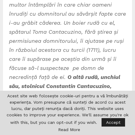
multor întâmplări în care chiar oameni
înrudiți cu domnitorul au săvârșit fapte care
i-au grăbit căderea. Un boier rudă cu el,
spătarul Toma Cantacuzino, fără știrea și
permisiunea domnitorului, îi ajutase pe ruși
în războiul acestora cu turcii (1711), lucru
care îi supărase pe aceștia din urmă și îi
făcuse să-l suspecteze pe domn de
necredință față de ei.
O altă rudă, unchiul
său, stolnicul Constantin Cantacuzino,
râvnind să-l pună pe tron pe propriul său
Acest site web folosește cookie-uri pentru a vă îmbunătăți
experiența. Vom presupune că sunteți de acord cu acest
fiu Ștefan, a uneltit la Poartă, țesând
lucru, dar puteți renunța dacă doriți. This website uses
intrigi care i-au alcătuit domnului o
cookies to improve your experience. We'll assume you're ok
reputație proastă în ochii turcilor.
Iar
with this, but you can opt-out if you wish.
Accept
Read More
aceștia, deși îi dăduseră domnuia “pe