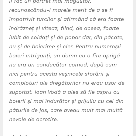
îi fac un portret mai măgulitor,
recunoscându-i marele merit de a se fi
împotrivit turcilor și afirmând că era foarte
îndrăzneț și viteaz, fiind, de aceea, foarte
iubit de soldați și de popor dar, din păcate,
nu și de boierime și cler. Pentru numeroșii
boieri intriganți, un domn cu o fire aprigă
nu era un conducător comod, după cum
nici pentru acesta veșnicele sforării și
comploturi ale dregătorilor nu erau ușor de
suportat. Ioan Vodă a ales să fie aspru cu
boierii și mai îndurător și grijuliu cu cei din
păturile de jos, care aveau mult mai multă
nevoie de ocrotire.