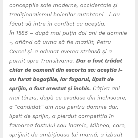
concepțiile sale moderne, occidentale și
tradiționalismul boierilor autohtoni l-au
făcut să intre în conflict cu aceștia.
În 1585 – după mai puțin doi ani de domnie
-, aflând că urma să fie mazilit, Petru
Cercel și-a adunat averea strânsă și a
pornit spre Transilvania.
Dar a fost trădat
chiar de oamenii din escorta sa: aceștia i-
au furat bogațiile, iar fugarul, lipsit de
sprijin, a fost arestat și închis.
Câțiva ani
mai târziu, după ce evadase din închisoare,
a “candidat” din nou pentru domnie dar,
lipsit de sprijin, a pierdut competiția în
favoarea fostului sau inamic, Mihnea, care,
sprijinit de ambițioasa lui mamă, a izbutit