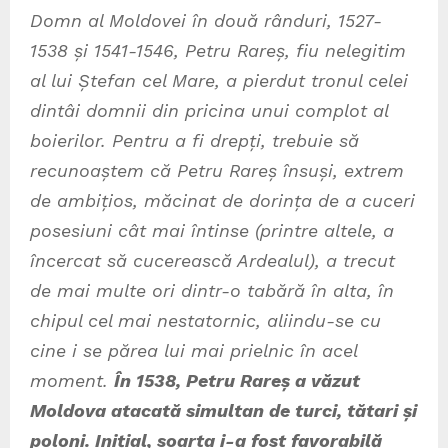
Domn al Moldovei în două rânduri, 1527-
1538 și 1541-1546, Petru Rareș, fiu nelegitim
al lui Ștefan cel Mare, a pierdut tronul celei
dintâi domnii din pricina unui complot al
boierilor. Pentru a fi drepți, trebuie să
recunoaștem că Petru Rareș însuși, extrem
de ambițios, măcinat de dorința de a cuceri
posesiuni cât mai întinse (printre altele, a
încercat să cucerească Ardealul), a trecut
de mai multe ori dintr-o tabără în alta, în
chipul cel mai nestatornic, aliindu-se cu
cine i se părea lui mai prielnic în acel
moment.
În 1538, Petru Rareș a văzut
Moldova atacată simultan de turci, tătari și
poloni. Inițial, soarta i-a fost favorabilă