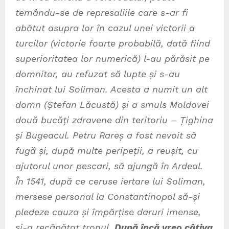
temându-se de represaliile care s-ar fi
abătut asupra lor în cazul unei victorii a
turcilor (victorie foarte probabilă, dată fiind
superioritatea lor numerică) l-au părăsit pe
domnitor, au refuzat să lupte și s-au
închinat lui Soliman. Acesta a numit un alt
domn (Ștefan Lăcustă) și a smuls Moldovei
două bucăți zdravene din teritoriu – Țighina
și Bugeacul. Petru Rareș a fost nevoit să
fugă și, după multe peripeții, a reușit, cu
ajutorul unor pescari, să ajungă în Ardeal.
În 1541, după ce ceruse iertare lui Soliman,
mersese personal la Constantinopol să-și
pledeze cauza și împărțise daruri imense,
și-a recăpătat tronul.
După încă vreo câțiva