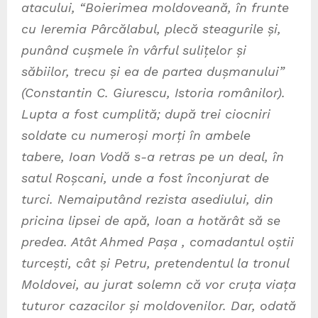
atacului, “Boierimea moldoveană, în frunte
cu Ieremia Pârcălabul, plecă steagurile și,
punând cușmele în vârful sulițelor și
săbiilor, trecu și ea de partea dușmanului”
(Constantin C. Giurescu, Istoria românilor).
Lupta a fost cumplită; după trei ciocniri
soldate cu numeroși morți în ambele
tabere, Ioan Vodă s-a retras pe un deal, în
satul Roșcani, unde a fost înconjurat de
turci. Nemaiputând rezista asediului, din
pricina lipsei de apă, Ioan a hotărât să se
predea. Atât Ahmed Pașa , comadantul oștii
turcești, cât și Petru, pretendentul la tronul
Moldovei, au jurat solemn că vor cruța viața
tuturor cazacilor și moldovenilor. Dar, odată