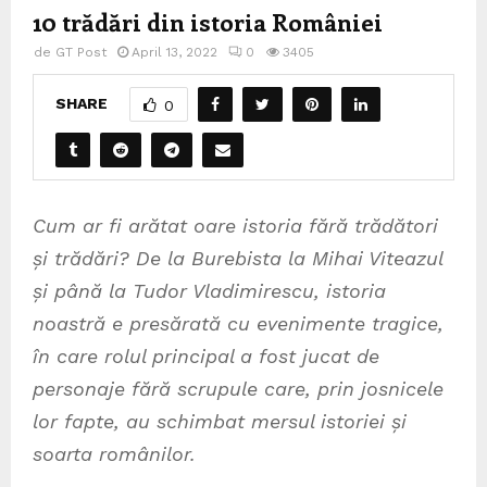
10 trădări din istoria României
de
GT Post
April 13, 2022
0
3405
SHARE
0
Cum ar fi arătat oare istoria fără trădători
și trădări? De la Burebista la Mihai Viteazul
și până la Tudor Vladimirescu, istoria
noastră e presărată cu evenimente tragice,
în care rolul principal a fost jucat de
personaje fără scrupule care, prin josnicele
lor fapte, au schimbat mersul istoriei și
soarta românilor.