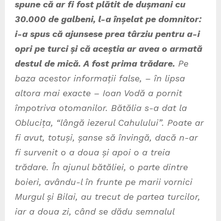
spune că ar fi fost plătit de dușmani cu
30.000 de galbeni, l-a înșelat pe domnitor:
i-a spus că ajunsese prea târziu pentru a-i
opri pe turci și că aceștia ar avea o armată
destul de mică. A fost prima trădare.
Pe
baza acestor informații false, – în lipsa
altora mai exacte – Ioan Vodă a pornit
împotriva otomanilor. Bătălia s-a dat la
Oblucița, “lângă iezerul Cahulului”. Poate ar
fi avut, totuși, șanse să învingă, dacă n-ar
fi survenit o a doua și apoi o a treia
trădare. În ajunul bătăliei, o parte dintre
boieri, avându-l în frunte pe marii vornici
Murgul și Bilai, au trecut de partea turcilor,
iar a doua zi, când se dădu semnalul