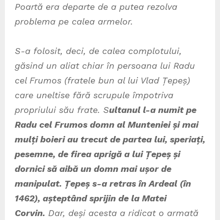
Poartă era departe de a putea rezolva
problema pe calea armelor.
S-a folosit, deci, de calea complotului,
găsind un aliat chiar în persoana lui Radu
cel Frumos (fratele bun al lui Vlad Țepeș)
care uneltise fără scrupule împotriva
propriului său frate. S
ultanul l-a numit pe
Radu cel Frumos domn al Munteniei și mai
mulți boieri au trecut de partea lui, speriați,
pesemne, de firea aprigă a lui Țepeș și
dornici să aibă un domn mai ușor de
manipulat. Țepeș s-a retras în Ardeal (în
1462), așteptând sprijin de la Matei
Corvin.
Dar, deși acesta a ridicat o armată