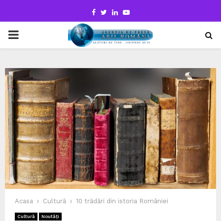
Facebook
Twitter
Linkedin
Youtube
PRIMARY
MENU
Acasa
Cultură
10 trădări din istoria României
Cultură
Noutăți