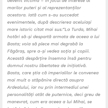
devenit victimă – în jocul de interese al
marilor puteri și al reprezentanților
acestora. Iată cum s-au succedat
evenimentele, după descrierea aceluiași
mare istoric citat mai sus:
“La Turda, Mihai
hotări să-și despartă armata de aceea a lui
Basta; voia să plece mai degrabă la
Făgăraș, spre a-și vedea soția și copiii.
Această despărțire însemna însă pentru
domnul nostru libertatea de inițiativă.
Basta, care știa că imperialilor le convenea
mai mult o stăpânire directă asupra
Ardealului, iar nu prin intermediul unei
personalități atât de puternice, deci greu de
manevrat, cum era aceea a lui Mihai, se