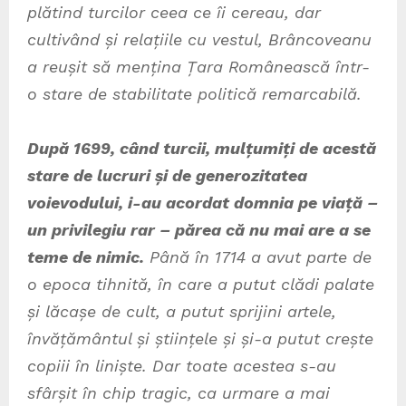
plătind turcilor ceea ce îi cereau, dar
cultivând și relațiile cu vestul, Brâncoveanu
a reușit să mențina Țara Românească într-
o stare de stabilitate politică remarcabilă.
După 1699, când turcii, mulțumiți de acestă
stare de lucruri și de generozitatea
voievodului, i-au acordat domnia pe viață –
un privilegiu rar – părea că nu mai are a se
teme de nimic.
Până în 1714 a avut parte de
o epoca tihnită, în care a putut clădi palate
și lăcașe de cult, a putut sprijini artele,
învățământul și științele și și-a putut crește
copiii în liniște. Dar toate acestea s-au
sfârșit în chip tragic, ca urmare a mai