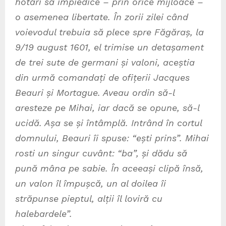
hotări să impiedice – prin orice mijloace –
o asemenea libertate. În zorii zilei când
voievodul trebuia să plece spre Făgăraș, la
9/19 august 1601, el trimise un detașament
de trei sute de germani și valoni, aceștia
din urmă comandați de ofițerii Jacques
Beauri și Mortague. Aveau ordin să-l
aresteze pe Mihai, iar dacă se opune, să-l
ucidă. Așa se și întâmplă. Intrând în cortul
domnului, Beauri îi spuse: “ești prins”. Mihai
rosti un singur cuvânt: “ba”, și dădu să
pună mâna pe sabie. În aceeași clipă însă,
un valon îl împușcă, un al doilea îi
străpunse pieptul, alții îl loviră cu
halebardele”.