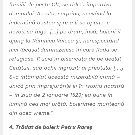
familii de peste Olt, se ridică împotriva
domnului. Acesta, surprins, neavând la
îndemână oastea spre a li se opune, e
nevoit să fugă. […] pe drum, însă, boierii îl
ajung la Râmnicu Vâlcea și, nerespectând
nici lăcașul dumnezeiesc în care Radu se
refugiase, îl ucid în bisericuța de pe dealul
Cetățuii, sub ochii îngroziți ai preotului [….]
S-a întâmplat această mizerabilă crimă –
unică prin împrejurările ei în istoria noastră
– în ziua de 2 ianuarie 1529; ea pune în
lumină cea mai urâtă, boierimea munteană
din acea vreme.”
4. Trădat de boieri: Petru Rareș