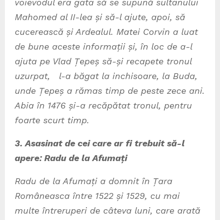
voievodul era gata să se supună sultanului
Mahomed al II-lea și să-l ajute, apoi, să
cucerească și Ardealul. Matei Corvin a luat
de bune aceste informații și, în loc de a-l
ajuta pe Vlad Țepeș să-și recapete tronul
uzurpat, l-a băgat la inchisoare, la Buda,
unde Țepeș a rămas timp de peste zece ani.
Abia în 1476 și-a recăpătat tronul, pentru
foarte scurt timp.
3. Asasinat de cei care ar fi trebuit să-l
apere: Radu de la Afumați
Radu de la Afumați a domnit în Țara
Româneasca între 1522 și 1529, cu mai
multe întreruperi de câteva luni, care arată