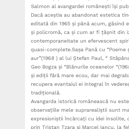
Salmon al avangardei românești își public
Dacă aceștia au abandonat estetica tiner
editată din 1965 și până acum, găsind e
și policromă, ca și cum ar fi țâșnit din 
contemporaneitate un efervescent spirit li
quasi-complete.Sașa Pană cu “Poeme și 
aur”(1968 ) al lui Ștefan Paul, “ Stăpân
Geo Bogza și “Blănurile oceanelor “(196
și ediții fără mare ecou, dar mai degrab
recupera evantaiul ei integral în vederea
tradițională.
Avangarda istorică românească nu este 
observațiile mele suprarealiștii sunt m
expresioniștii încărcați cu idei insolit
prin Tristan Tzara și Marcel Iancu, la fe