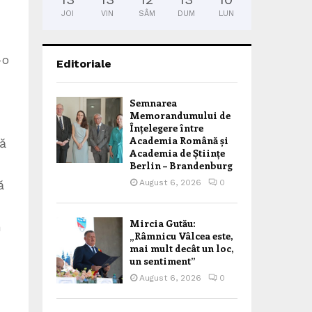
JOI
VIN
SÂM
DUM
LUN
-o
Editoriale
Semnarea
Memorandumului de
Înțelegere între
Academia Română și
ză
Academia de Științe
Berlin – Brandenburg
August 6, 2026
0
ă
Mircia Gutău:
n
„Râmnicu Vâlcea este,
mai mult decât un loc,
un sentiment”
August 6, 2026
0