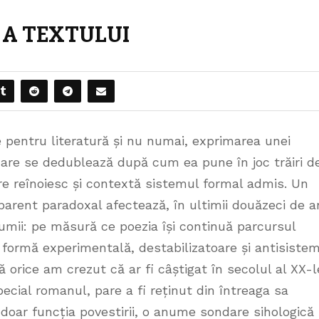
 A TEXTULUI
 pentru literatură și nu numai, exprimarea unei
 care se dedublează după cum ea pune în joc trăiri d
re reînoiesc și contextă sistemul formal admis. Un
rent paradoxal afectează, în ultimii douăzeci de an
lumii: pe măsură ce poezia își continuă parcursul
formă experimentală, destabilizatoare și antisistem
 orice am crezut că ar fi câștigat în secolul al XX-l
pecial romanul, pare a fi reținut din întreaga sa
doar funcția povestirii, o anume sondare sihologică 