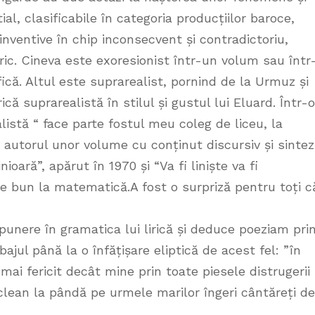
ial, clasificabile în categoria producțiilor baroce,
inventive în chip inconsecvent și contradictoriu,
oric. Cineva este exoresionist într-un volum sau într
fică. Altul este suprarealist, pornind de la Urmuz și
ică suprarealistă în stilul și gustul lui Eluard. Într-o
stă “ face parte fostul meu coleg de liceu, la
, autorul unor volume cu conținut discursiv și sinte
oară”, apărut în 1970 și “Va fi liniște va fi
rte bun la matematică.A fost o surpriză pentru toți c
apunere în gramatica lui lirică și deduce poeziam pri
ajul până la o înfățișare eliptică de acest fel: ”în
ai fericit decât mine prin toate piesele distrugerii
viclean la pândă pe urmele marilor îngeri cântăreți de