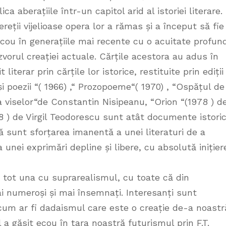
a aberațiile într-un capitol arid al istoriei literare.
eții vijelioase opera lor a rămas și a început să fie
cou în generațiile mai recente cu o acuitate profun
izvorul creației actuale. Cărțile acestora au adus în
terar prin cărțile lor istorice, restituite prin ediții
poezii “( 1966) ,“ Prozopoeme“( 1970) , “Ospățul de
a viselor“de Constantin Nisipeanu, “Orion “(1978 ) d
8 ) de Virgil Teodorescu sunt atât documente istori
ă sunt sforțarea imanentă a unei literaturi de a
 unei exprimări depline și libere, cu absolută inițier
tot una cu suprarealismul, cu toate că din
ai numeroși și mai însemnați. Interesanți sunt
e, cum ar fi dadaismul care este o creație de-a noastr
l a găsit ecou în țara noastră futurismul prin F.T.