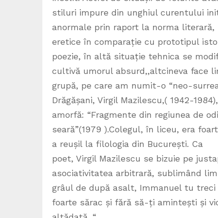
stiluri impure din unghiul curentului init
anormale prin raport la norma literară, 
eretice în comparație cu prototipul ist
poezie, în altă situație tehnica se modi
cultivă umorul absurd,,altcineva face lir
grupă, pe care am numit-o “neo-surreali
Drăgășani, Virgil Mazilescu,( 1942-1984)
amorfă: “Fragmente din regiunea de odini
seară”(1979 ).Colegul, în liceu, era foa
a reușil la filologia din București. Ca
poet, Virgil Mazilescu se bizuie pe just
asociativitatea arbitrară, sublimând limb
grâul de după asalt, Immanuel tu treci m
foarte sărac și fără să-ți amintești și 
altădată. “