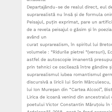
Departajându-se de realul direct, eul d
suprarealistă nu însă și de formula onir
Peisajul, puțin exprimat, pare un artific
de a revela peisajul o găsim și în poezi
având un
curat suprarealism, în spiritul lui Breto
volumele : “Ridurile pietrei “(versuri), 
astfel de autoscopie imanentă presupun
prin tehnici ce oscilează între gândire 
suprarealismul iubea romantismul germa
discursivă a liricii lui Sorin Mărculescu
lui Ion Mureșan din “Cartea Alcool”, Bis
Lirica de icoană venind din ancestralul c
poetului Victor Constantin Măruțoiu în 
Ardeleană“, 2018,, poet în fond expresi