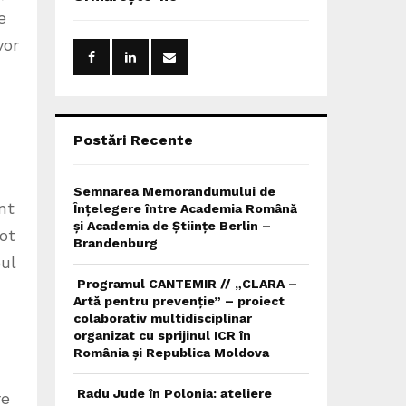
h
e
f
A
o
vor
r
R
:
C
H
Postări Recente
Semnarea Memorandumului de
nt
Înțelegere între Academia Română
și Academia de Științe Berlin –
ot
Brandenburg
pul
Programul CANTEMIR // „CLARA –
Artă pentru prevenție” – proiect
colaborativ multidisciplinar
organizat cu sprijinul ICR în
România și Republica Moldova
Radu Jude în Polonia: ateliere
re