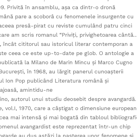
09. Privită în ansamblu, așa ca dintr-o dronă
 română pare a scoborâ cu fenomenele insurgente cu
 aceea presă-pirat cu reviste cumulând patru cinci
re am scris romanul “Priviți, privighetoarea cântă…
ncât cititorul sau istoricul literar contemporan a
aște ceea ce este up-to-date pe glob. O antologie a
publicată la Milano de Marin Mincu și Marco Cugno
București, în 1968, au lărgit panerul cunoașterii
ul Ion Pop publicând Literatura română și
rajoasă, amintidu-ne
ino, autorul unui studiu deosebit despre avangardă.
re, vol.I, 1970, care a câștigat o dimensiune european
 cea mai intensă și mai bogată din tabloul bibliografi
nomenul avangardist este reprezentat într-un chip
avangarde au dus astăzi la nașterea unor fenomene și