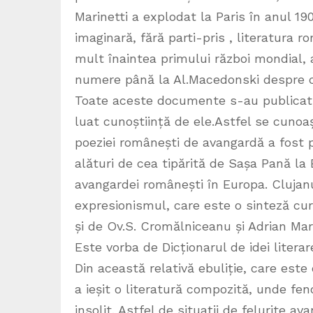
Marinetti a explodat la Paris în anul 19
imaginară, fără parti-pris , literatura
mult înaintea primului război mondial,
numere până la Al.Macedonski despre ca
Toate aceste documente s-au publicat, î
luat cunoștiință de ele.Astfel se cuno
poeziei românești de avangardă a fost 
alături de cea tipărită de Sașa Pană la 
avangardei românești în Europa. Clujan
expresionismul, care este o sinteză cu
și de Ov.S. Cromălniceanu și Adrian Mar
Este vorba de Dicționarul de idei litera
Din această relativă ebuliție, care este
a ieșit o literatură compozită, unde fe
insolit. Astfel de situații de felurite 