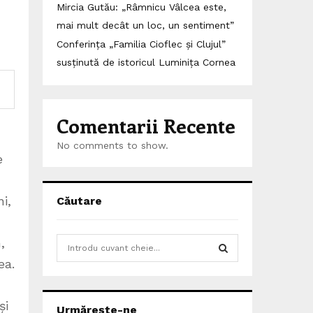
Mircia Gutău: „Râmnicu Vâlcea este,
mai mult decât un loc, un sentiment”
Conferința „Familia Cioflec și Clujul”
susținută de istoricul Luminița Cornea
Comentarii Recente
No comments to show.
e
i,
Căutare
S
,
e
ea.
a
S
r
c
E
și
Urmărește-ne