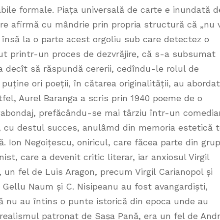
abile formale. Piața universală de carte e inundată d
re afirmă cu mândrie prin propria structură că „nu 
 însă la o parte acest orgoliu sub care detectez o
cut printr-un proces de dezvrăjire, că s-a subsumat
a decît să răspundă cererii, cedîndu-le rolul de
puține ori poeții, în cătarea originalității, au abordat
tfel, Aurel Baranga a scris prin 1940 poeme de o
gabondaj, prefăcându-se mai târziu într-un comedia
, cu destul succes, anulâmd din memoria estetică t
. Ion Negoițescu, oniricul, care făcea parte din gru
st, care a devenit critic literar, iar anxiosul Virgil
 un fel de Luis Aragon, precum Virgil Carianopol și
 Gellu Naum și C. Nisipeanu au fost avangardiști,
nsă nu au întins o punte istorică din epoca unde au
rarealismul patronat de Sașa Pană, era un fel de And