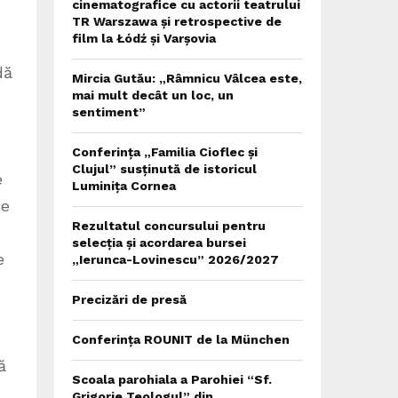
cinematografice cu actorii teatrului
TR Warszawa și retrospective de
film la Łódź și Varșovia
dă
Mircia Gutău: „Râmnicu Vâlcea este,
mai mult decât un loc, un
sentiment”
Conferința „Familia Cioflec și
Clujul” susținută de istoricul
e
Luminița Cornea
ce
Rezultatul concursului pentru
selecția și acordarea bursei
e
„Ierunca-Lovinescu” 2026/2027
Precizări de presă
Conferința ROUNIT de la München
ă
Scoala parohiala a Parohiei “Sf.
Grigorie Teologul” din