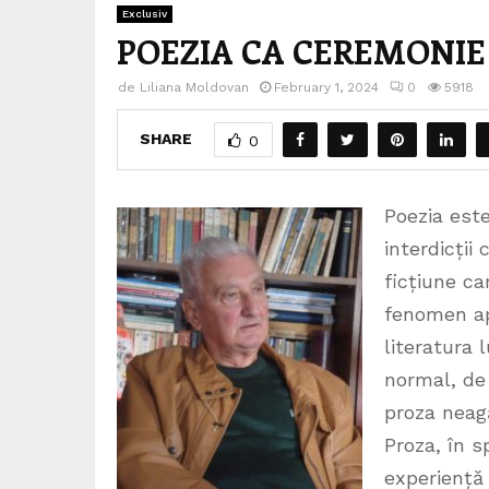
Exclusiv
POEZIA CA CEREMONIE
de
Liliana Moldovan
February 1, 2024
0
5918
SHARE
0
Poezia este
interdicții
ficțiune ca
fenomen apa
literatura 
normal, de 
proza neagă
Proza, în s
experiență 