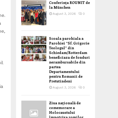
Conferința ROUNIT de
la München
August 3, 2026
0
ne.
a
ne,
Scoala parohiala a
Parohiei “Sf. Grigorie
Teologul” din
Schiedam/Rotterdam
beneficiaza de fonduri
nerambursabile din
il
partea
Departamentului
pentru Romanii de
Pretutindeni
ia
August 3, 2026
0
Ziua națională de
comemorare a
Holocaustului
împotriva romilor