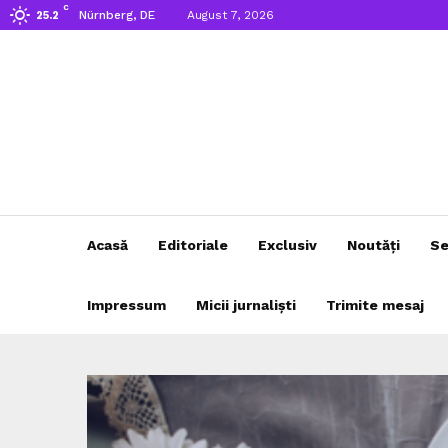
C
Nürnberg, DE
August 7, 2026
25.2
Acasă
Editoriale
Exclusiv
Noutăți
Se
Impressum
Micii jurnaliști
Trimite mesaj