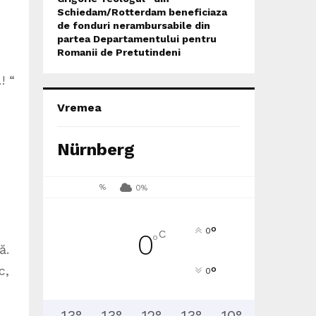
Schiedam/Rotterdam beneficiaza
de fonduri nerambursabile din
partea Departamentului pentru
Romanii de Pretutindeni
! “
Vremea
Nürnberg
%
0%
°
0
C
0
°
ă.
c,
°
0
13
°
13
°
12
°
13
°
10
°