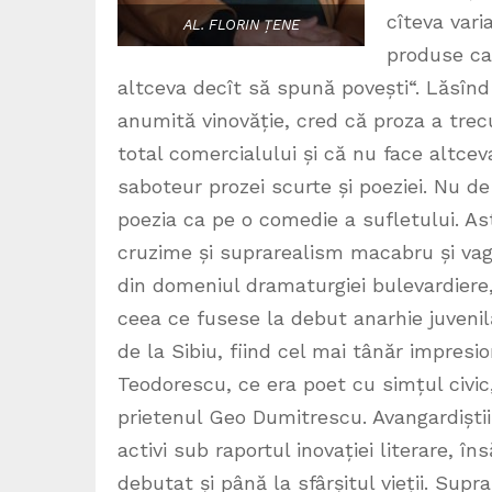
cîteva vari
AL. FLORIN ȚENE
produse ca
altceva decît să spună povești“. Lăsînd
anumită vinovăție, cred că proza a tre
total comercialului și că nu face altcev
saboteur prozei scurte și poeziei. Nu de 
poezia ca pe o comedie a sufletului. As
cruzime și suprarealism macabru și va
din domeniul dramaturgiei bulevardiere
ceea ce fusese la debut anarhie juvenilă
de la Sibiu, fiind cel mai tânăr impresioni
Teodorescu, ce era poet cu simțul civic,
prietenul Geo Dumitrescu. Avangardiștii
activi sub raportul inovației literare, î
debutat și până la sfârșitul vieții. Sup