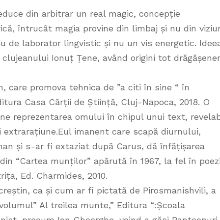
educe din arbitrar un real magic, concepție
ică, întrucât magia provine din limbaj și nu din viziu
iu de laborator lingvistic și nu un vis energetic. Idee
a clujeanului Ionuț Țene, având origini tot drăgășene
n, care promova tehnica de ”a citi în sine “ în
Editura Casa Cărții de Știință, Cluj-Napoca, 2018. O
e reprezentarea omului în chipul unui text, revelab
și extrarațiune.Eul imanent care scapă diurnului,
n și s-ar fi extaziat după Carus, dă înfățișarea
, din “Cartea munților” apărută în 1967, la fel în poez
trița, Ed. Charmides, 2010.
reștin, ca și cum ar fi pictată de Pirosmanishvili, a
volumul” Al treilea munte,” Editura “:Școala
onist, precum Ion Gheorghe, voind a găsi Panteonuri