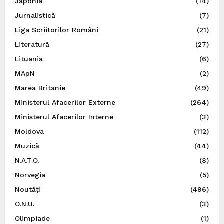
Japonia
(14)
Jurnalistică
(7)
Liga Scriitorilor Români
(21)
Literatură
(27)
Lituania
(6)
MApN
(2)
Marea Britanie
(49)
Ministerul Afacerilor Externe
(264)
Ministerul Afacerilor Interne
(3)
Moldova
(112)
Muzică
(44)
N.A.T.O.
(8)
Norvegia
(5)
Noutăți
(496)
O.N.U.
(3)
Olimpiade
(1)