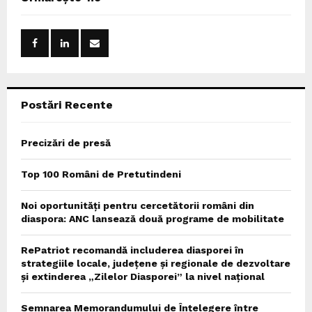
h
f
A
o
r
R
:
C
Postări Recente
H
Precizări de presă
Top 100 Români de Pretutindeni
Noi oportunități pentru cercetătorii români din
diaspora: ANC lansează două programe de mobilitate
RePatriot recomandă includerea diasporei în
strategiile locale, județene și regionale de dezvoltare
și extinderea „Zilelor Diasporei” la nivel național
Semnarea Memorandumului de Înțelegere între