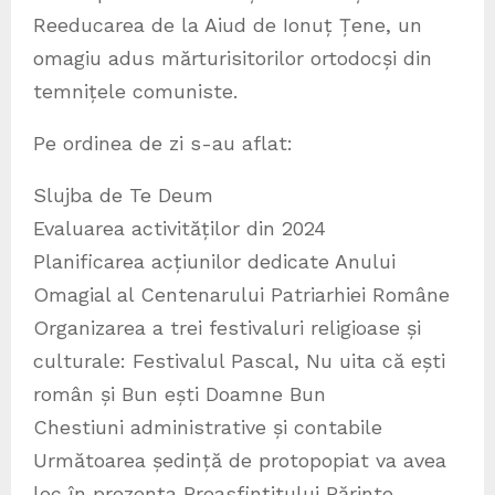
Reeducarea de la Aiud de Ionuț Țene, un
omagiu adus mărturisitorilor ortodocși din
temnițele comuniste.
Pe ordinea de zi s-au aflat:
Slujba de Te Deum
Evaluarea activităților din 2024
Planificarea acțiunilor dedicate Anului
Omagial al Centenarului Patriarhiei Române
Organizarea a trei festivaluri religioase și
culturale: Festivalul Pascal, Nu uita că ești
român și Bun ești Doamne Bun
Chestiuni administrative și contabile
Următoarea ședință de protopopiat va avea
loc în prezența Preasfințitului Părinte