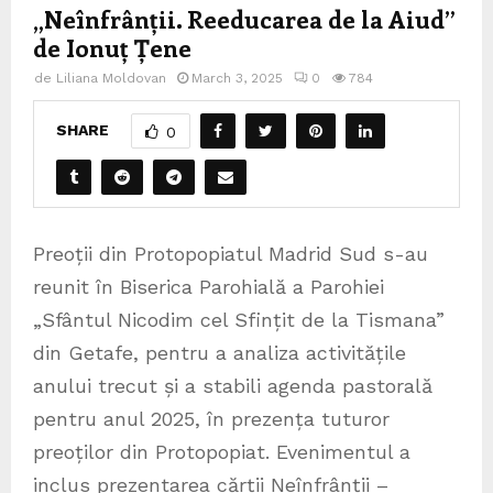
„Neînfrânții. Reeducarea de la Aiud”
de Ionuț Țene
de
Liliana Moldovan
March 3, 2025
0
784
SHARE
0
Preoții din Protopopiatul Madrid Sud s-au
reunit în Biserica Parohială a Parohiei
„Sfântul Nicodim cel Sfințit de la Tismana”
din Getafe, pentru a analiza activitățile
anului trecut și a stabili agenda pastorală
pentru anul 2025, în prezența tuturor
preoților din Protopopiat. Evenimentul a
inclus prezentarea cărții Neînfrânții –