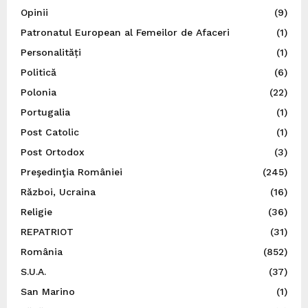
Opinii
(9)
Patronatul European al Femeilor de Afaceri
(1)
Personalități
(1)
Politică
(6)
Polonia
(22)
Portugalia
(1)
Post Catolic
(1)
Post Ortodox
(3)
Preşedinţia României
(245)
Război, Ucraina
(16)
Religie
(36)
REPATRIOT
(31)
România
(852)
S.U.A.
(37)
San Marino
(1)