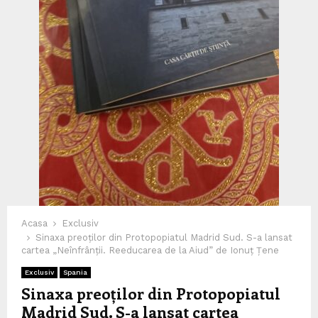
Acasa
Exclusiv
Sinaxa preoților din Protopopiatul Madrid Sud. S-a lansat
cartea „Neînfrânții. Reeducarea de la Aiud” de Ionuț Țene
Exclusiv
Spania
Sinaxa preoților din Protopopiatul
Madrid Sud. S-a lansat cartea