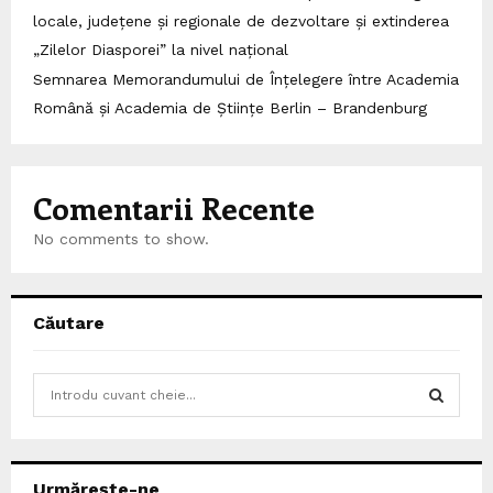
locale, județene și regionale de dezvoltare și extinderea
„Zilelor Diasporei” la nivel național
Semnarea Memorandumului de Înțelegere între Academia
Română și Academia de Științe Berlin – Brandenburg
Comentarii Recente
No comments to show.
Căutare
S
e
a
S
r
c
E
Urmărește-ne