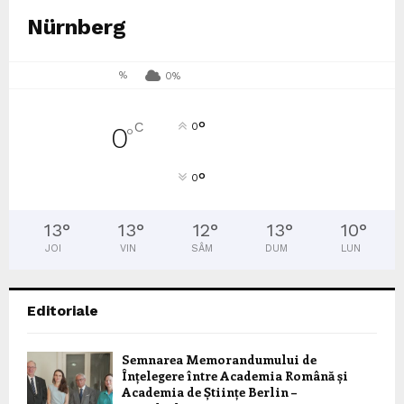
Nürnberg
%
0%
°
C
0
0
°
°
0
13
°
13
°
12
°
13
°
10
°
JOI
VIN
SÂM
DUM
LUN
Editoriale
Semnarea Memorandumului de
Înțelegere între Academia Română și
Academia de Științe Berlin –