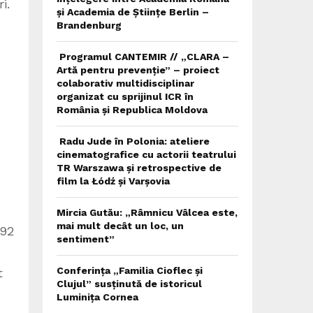
i.
și Academia de Științe Berlin –
Brandenburg
,
Programul CANTEMIR // „CLARA –
Artă pentru prevenție” – proiect
colaborativ multidisciplinar
organizat cu sprijinul ICR în
România și Republica Moldova
Radu Jude în Polonia: ateliere
cinematografice cu actorii teatrului
TR Warszawa și retrospective de
film la Łódź și Varșovia
Mircia Gutău: „Râmnicu Vâlcea este,
mai mult decât un loc, un
992
sentiment”
Conferința „Familia Cioflec și
t
Clujul” susținută de istoricul
Luminița Cornea