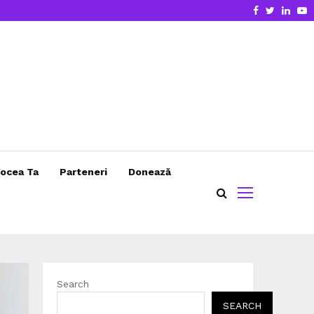
Facebook
Twitter
Linke
Y
ocea Ta
Parteneri
Donează
Search
SEARCH