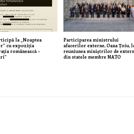
ticipă la „Noaptea
Participarea ministrului
r” cu expoziția
afacerilor externe, Oana Țoiu, l
ația românească –
reuniunea miniștrilor de exter
ri”
din statele membre NATO