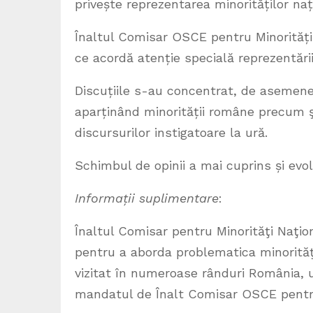
privește reprezentarea minorităților na
Înaltul Comisar OSCE pentru Minorități N
ce acordă atenție specială reprezentării
Discuțiile s-au concentrat, de asemene
aparținând minorității române precum 
discursurilor instigatoare la ură.
Schimbul de opinii a mai cuprins și evolu
Informații suplimentare
:
Înaltul Comisar pentru Minorităţi Naţi
pentru a aborda problematica minorităţil
vizitat în numeroase rânduri România, 
mandatul de Înalt Comisar OSCE pentru