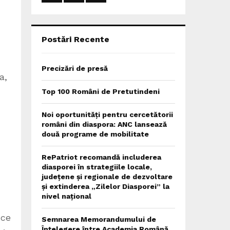
:
C
H
Postări Recente
Precizări de presă
a,
Top 100 Români de Pretutindeni
Noi oportunități pentru cercetătorii
români din diaspora: ANC lansează
două programe de mobilitate
RePatriot recomandă includerea
diasporei în strategiile locale,
județene și regionale de dezvoltare
și extinderea „Zilelor Diasporei” la
nivel național
 ce
Semnarea Memorandumului de
Înțelegere între Academia Română