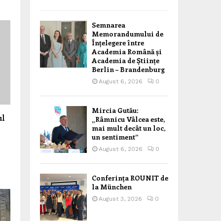
Semnarea
Memorandumului de
Înțelegere între
Academia Română și
Academia de Științe
Berlin – Brandenburg
August 6, 2026
0
Mircia Gutău:
ul
„Râmnicu Vâlcea este,
mai mult decât un loc,
un sentiment”
August 6, 2026
0
Conferința ROUNIT de
la München
August 3, 2026
0