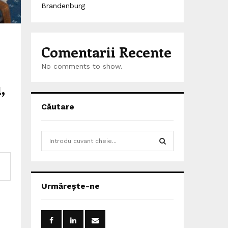
Brandenburg
Comentarii Recente
No comments to show.
,
Căutare
S
e
a
S
r
c
E
Urmărește-ne
h
f
A
o
r
R