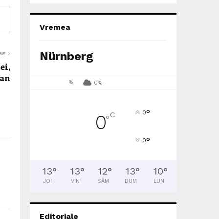
Vremea
Nürnberg
RE
ei,
Dan
%
0%
°
0
C
0
°
°
0
13
°
13
°
12
°
13
°
10
°
JOI
VIN
SÂM
DUM
LUN
Editoriale