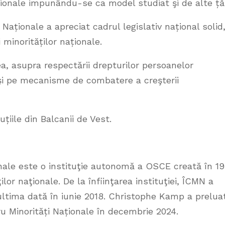
ționale impunându-se ca model studiat şi de alte țăr
aționale a apreciat cadrul legislativ național solid
 minorităților naționale.
a, asupra respectării drepturilor persoanelor
şi pe mecanisme de combatere a creşterii
țiile din Balcanii de Vest.
onale este o instituţie autonomă a OSCE creată în 1
or naţionale. De la înfiinţarea instituţiei, ÎCMN a
ultima dată în iunie 2018. Christophe Kamp a prelua
 Minorități Naționale în decembrie 2024.