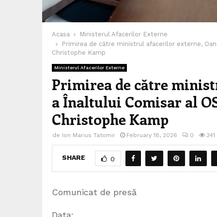
Acasa
Ministerul Afacerilor Externe
Primirea de către ministrul afacerilor externe, Oan
Christophe Kamp
Ministerul Afacerilor Externe
Primirea de către minist
a Înaltului Comisar al O
Christophe Kamp
de
Ion Marius Tatomir
February 18, 2026
0
341
SHARE
0
Comunicat de presă
Data: