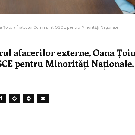
a Țoiu, a Înaltului Comisar al OSCE pentru Minorități Naționale,
rul afacerilor externe, Oana Țoiu
SCE pentru Minorități Naționale,