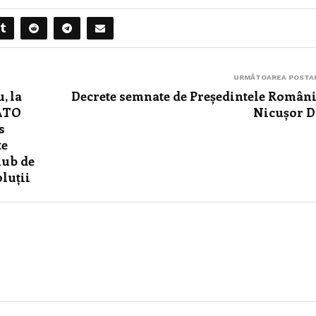
URMĂTOAREA POSTA
, la
Decrete semnate de Președintele Români
NATO
Nicușor 
s
te
hub de
oluții