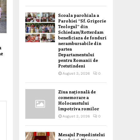
Scoala parohiala a
Parohiei “Sf. Grigorie
Teologul” din
Schiedam/Rotterdam
beneficiaza de fonduri
nerambursabile din
a
partea
ne
Departamentului
pentru Romanii de
Pretutindeni
August 3, 2026
0
Ziua națională de
comemorare a
Holocaustului
împotriva romilor
August 2, 2026
0
Mesajul Președintelui