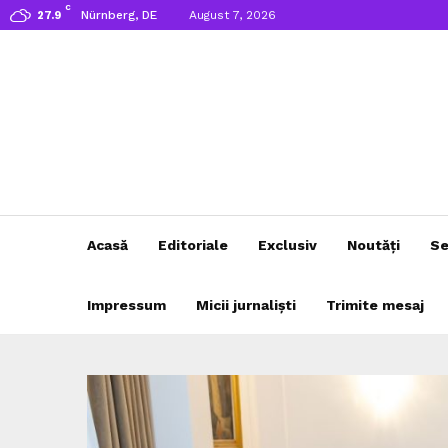
C
Nürnberg, DE
August 7, 2026
27.9
Acasă
Editoriale
Exclusiv
Noutăți
Se
Impressum
Micii jurnaliști
Trimite mesaj