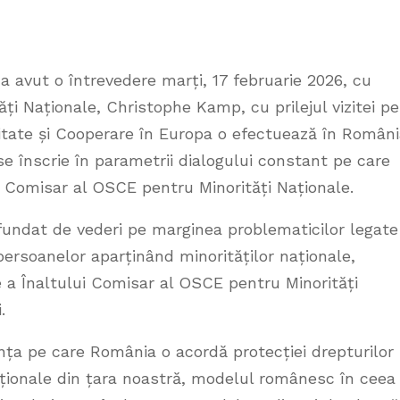
 a avut o întrevedere marți, 17 februarie 2026, cu
ți Naționale, Christophe Kamp, cu prilejul vizitei pe
ritate și Cooperare în Europa o efectuează în Români
 se înscrie în parametrii dialogului constant pe care
ui Comisar al OSCE pentru Minorități Naționale.
ofundat de vederi pe marginea problematicilor legate
persoanelor aparținând minorităților naționale,
e a Înaltului Comisar al OSCE pentru Minorități
.
nța pe care România o acordă protecției drepturilor
aționale din țara noastră, modelul românesc în ceea