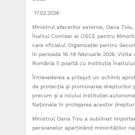
17.02.2026
Ministrul afacerilor externe, Oana Țoiu,
Înaltul Comisar al OSCE pentru Minorită
care oficialul Organizației pentru Secu
în perioada 16-18 februarie 2026. Vizita
România îl poartă cu instituția Înaltul
Întrevederea a prilejuit un schimb apr
de protecția şi promovarea drepturilor 
precum și a rolului instituției autonom
Naționale în protejarea acestor drepturi
Ministrul Oana Țoiu a subliniat importa
persoanelor aparținând minorităților n