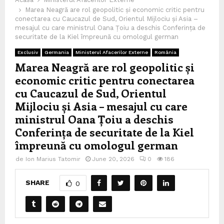
Marea Neagră are rol geopolitic și economic critic pentru
conectarea cu Caucazul de Sud, Orientul Mijlociu și Asia –
mesajul cu care ministrul Oana Țoiu a deschis Conferința de
securitate de la Kiel împreună cu omologul german
Exclusiv
Germania
Ministerul Afacerilor Externe
România
Marea Neagră are rol geopolitic și
economic critic pentru conectarea
cu Caucazul de Sud, Orientul
Mijlociu și Asia – mesajul cu care
ministrul Oana Țoiu a deschis
Conferința de securitate de la Kiel
împreună cu omologul german
de
Ion Marius Tatomir
June 20, 2026
0
186
SHARE
0