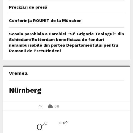
Precizări de presă
Conferința ROUNIT de la München
Scoala parohiala a Parohiei “Sf. Grigorie Teologul” din
Schiedam/Rotterdam beneficiaza de fonduri
nerambursabile din partea Departamentului pentru
Romanii de Pretutindeni
Vremea
Nürnberg
%
0%
°
C
0
0
°