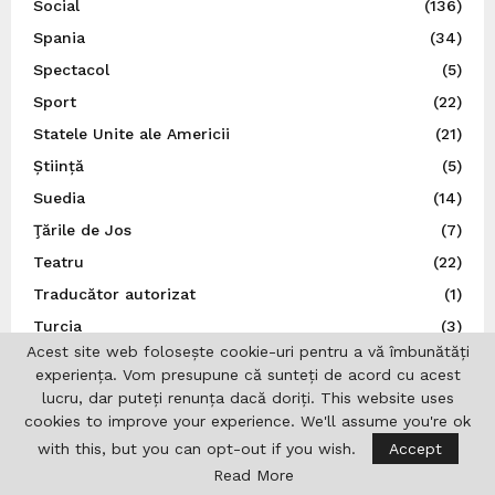
Social
(136)
Spania
(34)
Spectacol
(5)
Sport
(22)
Statele Unite ale Americii
(21)
Știință
(5)
Suedia
(14)
Ţările de Jos
(7)
Teatru
(22)
Traducător autorizat
(1)
Turcia
(3)
Acest site web folosește cookie-uri pentru a vă îmbunătăți
Ucraina
(9)
experiența. Vom presupune că sunteți de acord cu acest
Uncategorized
(167)
lucru, dar puteți renunța dacă doriți. This website uses
cookies to improve your experience. We'll assume you're ok
UNESCO
(3)
with this, but you can opt-out if you wish.
Accept
Ungaria
(10)
Read More
Uniunea Europeană
(16)