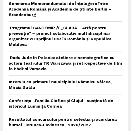
Semnarea Memorandumului de Înțelegere între
Academia Română și Academia de Științe Berlin –
Brandenburg
Programul CANTEMIR // „CLARA – Artă pentru
prevenție” – proiect colaborativ multidisciplinar
organizat cu sprijinul ICR în România și Republica
Moldova
Radu Jude în Polonia: ateliere cinematografice cu
actorii teatrului TR Warszawa și retrospective de film
la Łódź și Varșovia
Interviu cu primarul municipiului Râmnicu Vâlcea,
Mircia Gutău
Conferința „Familia Cioflec și Clujul” susținută de
istoricul Luminița Cornea
Rezultatul concursului pentru selecția și acordarea
bursei „Ierunca-Lovinescu” 2026/2027