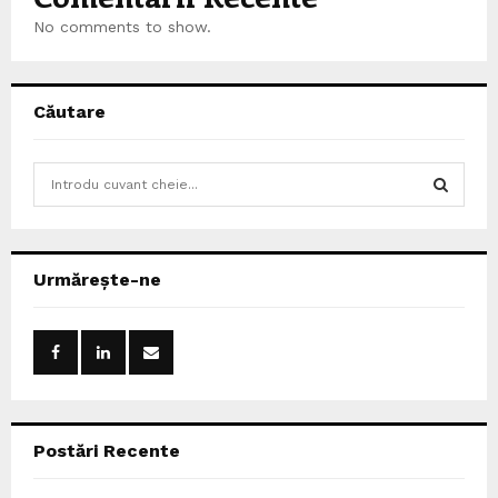
No comments to show.
Căutare
S
e
a
S
r
c
E
Urmărește-ne
h
f
A
o
r
R
:
C
Postări Recente
H