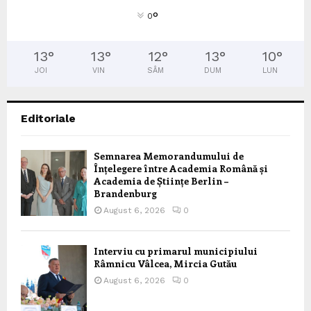
°
0
13
°
13
°
12
°
13
°
10
°
JOI
VIN
SÂM
DUM
LUN
Editoriale
Semnarea Memorandumului de
Înțelegere între Academia Română și
Academia de Științe Berlin –
Brandenburg
August 6, 2026
0
Interviu cu primarul municipiului
Râmnicu Vâlcea, Mircia Gutău
August 6, 2026
0