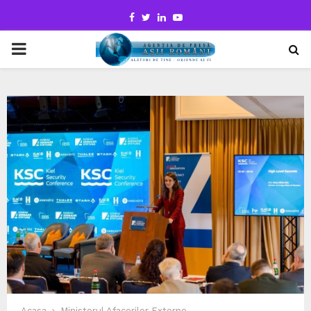
Facebook
Twitter
Linkedin
Youtube
PRIMARY
MENU
Acasa
Ministerul Afacerilor Externe