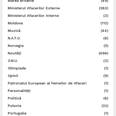
Marea Britanie
(49)
Ministerul Afacerilor Externe
(263)
Ministerul Afacerilor Interne
(3)
Moldova
(112)
Muzică
(44)
N.A.T.O.
(8)
Norvegia
(5)
Noutăți
(496)
O.N.U.
(3)
Olimpiade
(1)
Opinii
(9)
Patronatul European al Femeilor de Afaceri
(1)
Personalități
(1)
Politică
(6)
Polonia
(22)
Portugalia
(1)