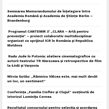
Semnarea Memorandumului de Înțelegere între
Academia Română și Academia de Științe Berlin –
Brandenburg
Programul CANTEMIR // „CLARA – Artă pentru
prevenție” – proiect colaborativ multidisciplinar
organizat cu sprijinul ICR în România și Republica
Moldova
Radu Jude în Polonia: ateliere cinematografice cu
actorii teatrului TR Warszawa și retrospective de film
la Łódź și Varșovia
Mircia Gutău: „Râmnicu Vâlcea este, mai mult decât
un loc, un sentiment”
Conferința „Familia Cioflec și Clujul” susținută de
istoricul Luminița Cornea
Rezultatul concursului pentru selecția și acordarea