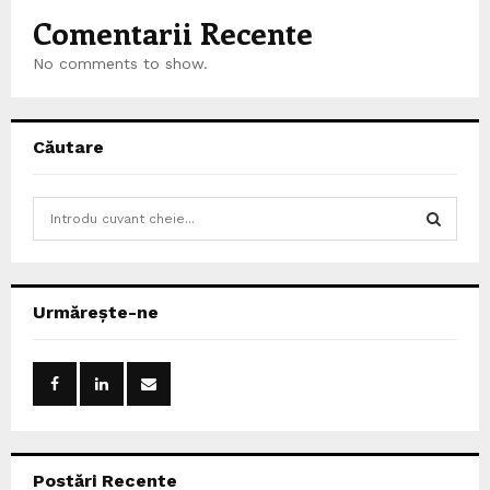
Comentarii Recente
No comments to show.
Căutare
S
e
a
S
r
c
E
Urmărește-ne
h
f
A
o
r
R
:
C
Postări Recente
H