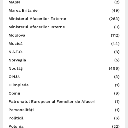
MApN
(2)
Marea Britanie
(49)
Ministerul Afacerilor Externe
(263)
Ministerul Afacerilor Interne
(3)
Moldova
(112)
Muzică
(44)
N.A.T.O.
(8)
Norvegia
(5)
Noutăți
(496)
O.N.U.
(3)
Olimpiade
(1)
Opinii
(9)
Patronatul European al Femeilor de Afaceri
(1)
Personalități
(1)
Politică
(6)
Polonia
(22)