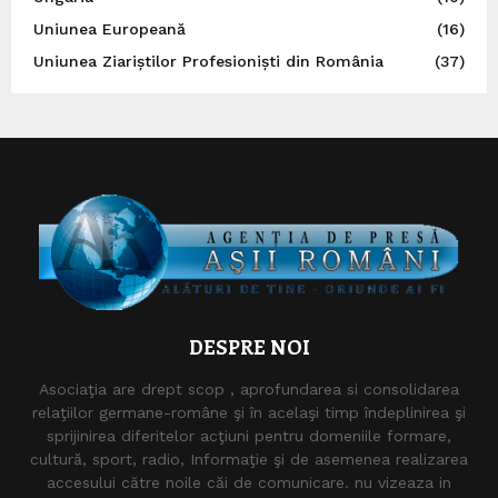
Uniunea Europeană
(16)
Uniunea Ziariștilor Profesioniști din România
(37)
DESPRE NOI
Asociaţia are drept scop , aprofundarea si consolidarea
relaţiilor germane-române şi în acelaşi timp îndeplinirea şi
sprijinirea diferitelor acţiuni pentru domeniile formare,
cultură, sport, radio, Informaţie şi de asemenea realizarea
accesului către noile căi de comunicare. nu vizeaza in