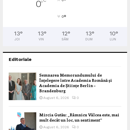
°
C
0
°
°
0
13
°
13
°
12
°
13
°
10
°
JOI
VIN
SÂM
DUM
LUN
Editoriale
Semnarea Memorandumului de
Înțelegere între Academia Română și
Academia de Științe Berlin –
Brandenburg
August 6, 2026
0
Mircia Gutău: „Râmnicu Vâlcea este, mai
mult decât un loc, un sentiment”
August 6, 2026
0