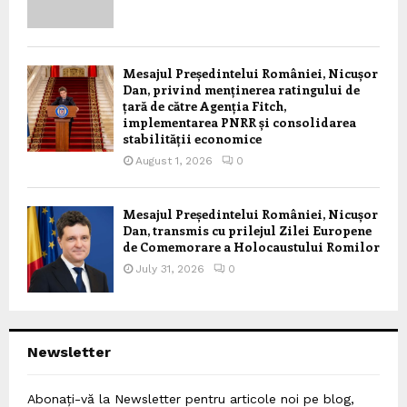
Mesajul Președintelui României, Nicușor
Dan, privind menținerea ratingului de
țară de către Agenția Fitch,
implementarea PNRR și consolidarea
stabilității economice
August 1, 2026
0
Mesajul Președintelui României, Nicușor
Dan, transmis cu prilejul Zilei Europene
de Comemorare a Holocaustului Romilor
July 31, 2026
0
Newsletter
Abonați-vă la Newsletter pentru articole noi pe blog,