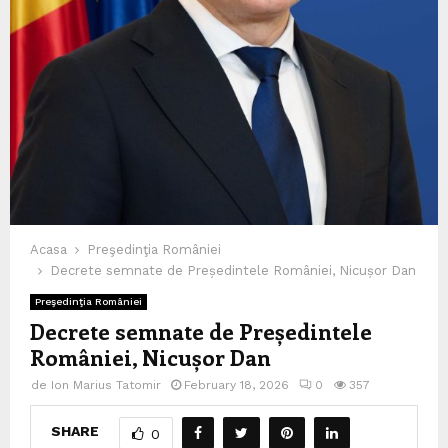
Acasa
Preşedinţia României
Decrete semnate de Președintele României, Nicușor Dan
Preşedinţia României
Decrete semnate de Președintele
României, Nicușor Dan
de
Ion Marius Tatomir
February 18, 2026
0
357
SHARE
0