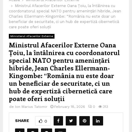
Ministrul Afacerilor Externe Oana Țoiu, la întâlnirea cu
coordonatorul special NATO pentru amenințări hibride, Jean
Charles Ellermann-Kingombe: “România nu este doar un
beneficiar de securitate, ci un hub de expertiză cibernetică
care poate oferi soluții
Ministerul Afacerilor Externe
Ministrul Afacerilor Externe Oana
Țoiu, la întâlnirea cu coordonatorul
special NATO pentru amenințări
hibride, Jean Charles Ellermann-
Kingombe: “România nu este doar
un beneficiar de securitate, ci un
hub de expertiză cibernetică care
poate oferi soluții
de
Ion Marius Tatomir
February 18, 2026
0
313
SHARE
0