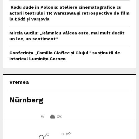
Radu Jude în Polonia: ateliere cinematografice cu
actorii teatrului TR Warszawa și retrospective de film
la Łódź și Varșovia
Mircia Gutău: „Râmnicu Vâlcea este, mai mult decât
un loc, un sentiment”
Conferința „Familia Cioflec și Clujul” susținută de
istoricul Luminița Cornea
Vremea
Nürnberg
%
0%
°
C
0
0
°