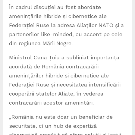
În cadrul discuției au fost abordate
amenințările hibride și cibernetice ale
Federației Ruse la adresa Aliaților NATO și a
partenerilor like-minded, cu accent pe cele
din regiunea Mării Negre.
Ministrul Oana Țoiu a subliniat importanța
acordată de România contracarării
amenințărilor hibride și cibernetice ale
Federației Ruse și necesitatea intensificării
cooperării statelor Aliate, în vederea
contracarării acestor amenințări.
„România nu este doar un beneficiar de
securitate, ci un hub de expertiză
cibernetică pregătit să ofere soluții și lecții