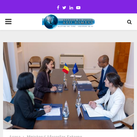
Facebook
Twitter
Linkedin
Youtube
PRIMARY
MENU
Acasa
Ministerul Afacerilor Externe