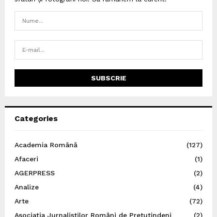
Categories
Academia Română
(127)
Afaceri
(1)
AGERPRESS
(2)
Analize
(4)
Arte
(72)
Asociația Jurnaliștilor Români de Pretutindeni
(2)