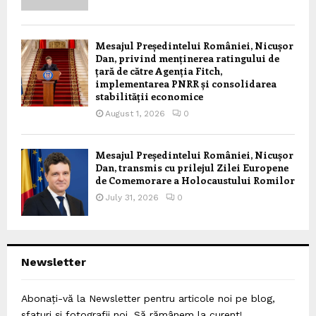
Mesajul Președintelui României, Nicușor
Dan, privind menținerea ratingului de
țară de către Agenția Fitch,
implementarea PNRR și consolidarea
stabilității economice
August 1, 2026
0
Mesajul Președintelui României, Nicușor
Dan, transmis cu prilejul Zilei Europene
de Comemorare a Holocaustului Romilor
July 31, 2026
0
Newsletter
Abonați-vă la Newsletter pentru articole noi pe blog,
sfaturi și fotografii noi. Să rămânem la curent!