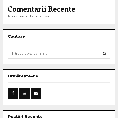
Comentarii Recente
No comments to show.
Căutare
S
e
a
S
r
c
E
Urmărește-ne
h
f
A
o
r
R
:
C
Postări Recente
H