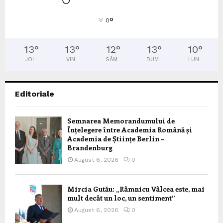
°
0
13
°
13
°
12
°
13
°
10
°
JOI
VIN
SÂM
DUM
LUN
Editoriale
Semnarea Memorandumului de
Înțelegere între Academia Română și
Academia de Științe Berlin –
Brandenburg
August 6, 2026
0
Mircia Gutău: „Râmnicu Vâlcea este, mai
mult decât un loc, un sentiment”
August 6, 2026
0