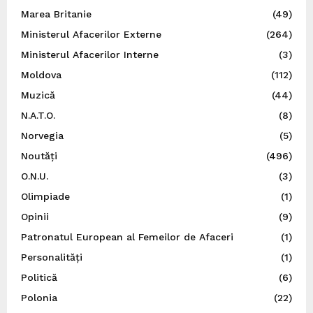
Marea Britanie
(49)
Ministerul Afacerilor Externe
(264)
Ministerul Afacerilor Interne
(3)
Moldova
(112)
Muzică
(44)
N.A.T.O.
(8)
Norvegia
(5)
Noutăți
(496)
O.N.U.
(3)
Olimpiade
(1)
Opinii
(9)
Patronatul European al Femeilor de Afaceri
(1)
Personalități
(1)
Politică
(6)
Polonia
(22)