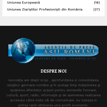
Uniunea Europeană
(16)
Uniunea Ziariștilor Profesioniști din România
(37)
DESPRE NOI
Asociaţia are drept scop , aprofundarea si consolidarea
relaţiilor germane-române şi în acelaşi timp îndeplinirea şi
sprijinirea diferitelor acţiuni pentru domeniile formare,
cultură, sport, radio, Informaţie şi de asemenea realizarea
accesului către noile căi de comunicare. nu vizeaza in
primul rand obtinerea unui profit economic.