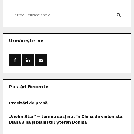
S
e
a
S
r
c
E
Urmărește-ne
h
f
A
o
r
R
:
C
Postări Recente
H
Precizări de presă
„Violin Star” – turneu susținut în China de violonista
Diana Jipa și pianistul Ștefan Doniga