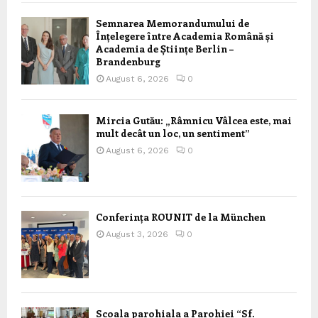
Semnarea Memorandumului de
Înțelegere între Academia Română și
Academia de Științe Berlin –
Brandenburg
August 6, 2026
0
Mircia Gutău: „Râmnicu Vâlcea este, mai
mult decât un loc, un sentiment”
August 6, 2026
0
Conferința ROUNIT de la München
August 3, 2026
0
Scoala parohiala a Parohiei “Sf.