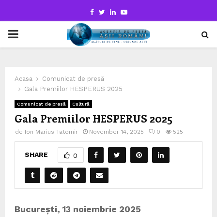
Facebook
Twitter
Linkedin
Youtube
PRIMARY
MENU
Acasa
Comunicat de presă
Gala Premiilor HESPERUS 2025
Comunicat de presă
Cultură
Gala Premiilor HESPERUS 2025
de
Ion Marius Tatomir
November 14, 2025
0
525
SHARE
0
București, 13 noiembrie 2025