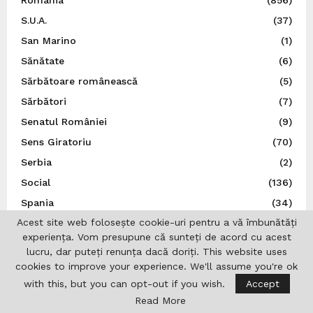
S.U.A.
(37)
San Marino
(1)
Sănătate
(6)
Sărbătoare românească
(5)
Sărbători
(7)
Senatul României
(9)
Sens Giratoriu
(70)
Serbia
(2)
Social
(136)
Spania
(34)
Acest site web folosește cookie-uri pentru a vă îmbunătăți
Spectacol
(5)
experiența. Vom presupune că sunteți de acord cu acest
Sport
(22)
lucru, dar puteți renunța dacă doriți. This website uses
Statele Unite ale Americii
(21)
cookies to improve your experience. We'll assume you're ok
Știință
(5)
with this, but you can opt-out if you wish.
Accept
Read More
Suedia
(14)