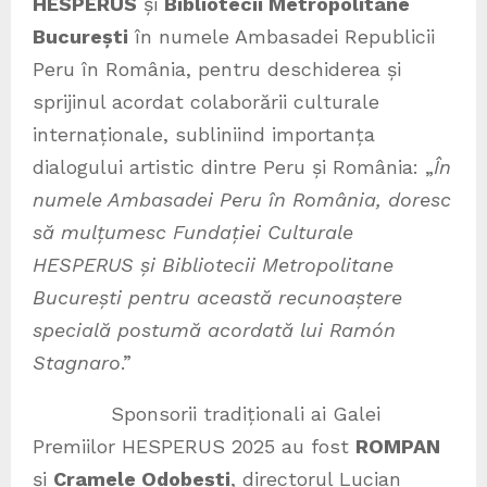
HESPERUS
și
Bibliotecii Metropolitane
București
în numele Ambasadei Republicii
Peru în România, pentru deschiderea și
sprijinul acordat colaborării culturale
internaționale, subliniind importanța
dialogului artistic dintre Peru și România: „
În
numele Ambasadei Peru în România, doresc
să mulțumesc Fundației Culturale
HESPERUS și Bibliotecii Metropolitane
București pentru această recunoaștere
specială postumă acordată lui Ramón
Stagnaro
.”
Sponsorii tradiționali ai Galei
Premiilor HESPERUS 2025 au fost
ROMPAN
și
Cramele Odobești
, directorul Lucian