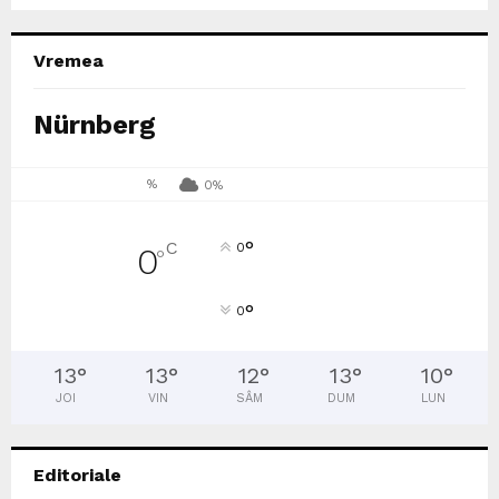
Vremea
Nürnberg
%
0%
°
C
0
0
°
°
0
13
°
13
°
12
°
13
°
10
°
JOI
VIN
SÂM
DUM
LUN
Editoriale