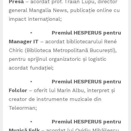
Presă
– acordat prof. Traian Lupu, director
general Mangalia News, publicație online cu
impact internațional;
•
Premiul HESPERUS pentru
Manager IT
– acordat bibliotecarului René
Chiric (Biblioteca Metropolitană București),
pentru sprijinul organizatoric și logistic
acordat fundației;
•
Premiul HESPERUS pentru
Folclor
– oferit lui Marin Albu, interpret și
creator de instrumente muzicale din
Teleorman;
•
Premiul HESPERUS pentru
Muzică Folk
– acordat lui Ovidiu Mihăilescu,