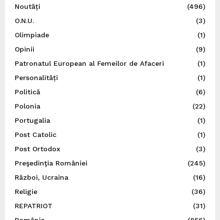
Noutăți
(496)
O.N.U.
(3)
Olimpiade
(1)
Opinii
(9)
Patronatul European al Femeilor de Afaceri
(1)
Personalități
(1)
Politică
(6)
Polonia
(22)
Portugalia
(1)
Post Catolic
(1)
Post Ortodox
(3)
Preşedinţia României
(245)
Război, Ucraina
(16)
Religie
(36)
REPATRIOT
(31)
România
(856)