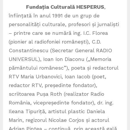
Fundația Culturală HESPERUS
,
înființată în anul 1991 de un grup de
personalități culturale, profesori și jurnaliști
– printre care se numără ing. I.C. Florea
(pionier al radiofoniei românești), C.D.
Constantinescu (Secretar General RADIO
UNIVERSUL), Ioan Ion Diaconu („Memoria
pământului românesc”), poeta și redactorul
RTV Maria Urbanovici, Ioan Iacob (poet,
redactor RTV, președinte fondator),
scriitoarea Pușa Roth (realizator Radio
România, vicepreședinte fondator), dr. ing.
Ileana Tipuriță, artistul plastic Daniela
Marin, regizorul Nicolae Corjos și actorul
Adrian Pintea – continuă, prin această gală,