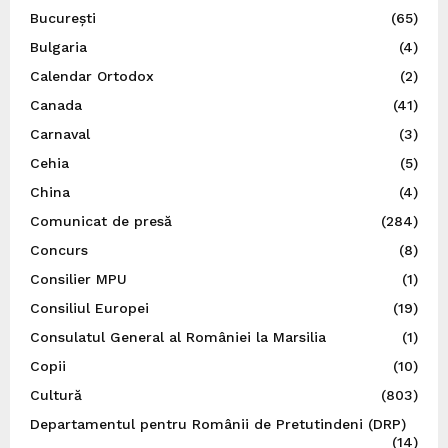
București
(65)
Bulgaria
(4)
Calendar Ortodox
(2)
Canada
(41)
Carnaval
(3)
Cehia
(5)
China
(4)
Comunicat de presă
(284)
Concurs
(8)
Consilier MPU
(1)
Consiliul Europei
(19)
Consulatul General al României la Marsilia
(1)
Copii
(10)
Cultură
(803)
Departamentul pentru Românii de Pretutindeni (DRP)
(14)