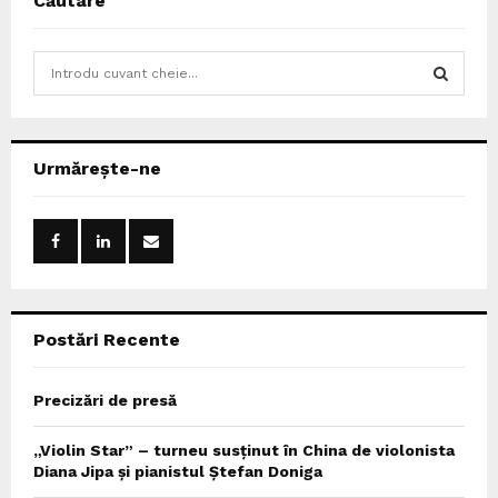
Căutare
S
e
a
S
r
c
E
Urmărește-ne
h
f
A
o
r
R
:
C
Postări Recente
H
Precizări de presă
„Violin Star” – turneu susținut în China de violonista
Diana Jipa și pianistul Ștefan Doniga