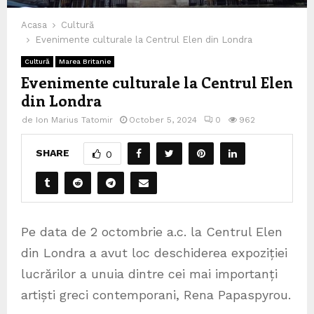
Acasa
Cultură
Evenimente culturale la Centrul Elen din Londra
Cultură
Marea Britanie
Evenimente culturale la Centrul Elen
din Londra
de
Ion Marius Tatomir
October 5, 2024
0
962
SHARE
0
Pe data de 2 octombrie a.c. la Centrul Elen
din Londra a avut loc deschiderea expoziției
lucrărilor a unuia dintre cei mai importanți
artiști greci contemporani, Rena Papaspyrou.