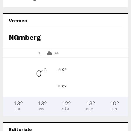
Vremea
Nürnberg
%
0%
°
C
0
0
°
°
0
13
°
13
°
12
°
13
°
10
°
JOI
VIN
SÂM
DUM
LUN
Editoriale