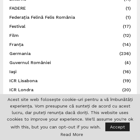
FADERE
(1)
Federația Felină Felis România
(1)
Festival
(17)
Film
(12)
Franța
(14)
Germania
(236)
Guvernul României
(4)
Iaşi
(16)
ICR Lisabona
(19)
ICR Londra
(20)
India
(3)
Acest site web folosește cookie-uri pentru a vă îmbunătăți
experiența. Vom presupune că sunteți de acord cu acest
Institutul Cultural Român
(434)
lucru, dar puteți renunța dacă doriți. This website uses
Institutul Francez
(2)
cookies to improve your experience. We'll assume you're ok
Internațional
(11)
with this, but you can opt-out if you wish.
Accept
Read More
Irlanda
(3)