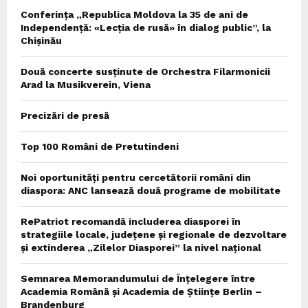
Conferința „Republica Moldova la 35 de ani de
Independență: «Lecția de rusă» în dialog public”, la
Chișinău
Două concerte susținute de Orchestra Filarmonicii
Arad la Musikverein, Viena
Precizări de presă
Top 100 Români de Pretutindeni
Noi oportunități pentru cercetătorii români din
diaspora: ANC lansează două programe de mobilitate
RePatriot recomandă includerea diasporei în
strategiile locale, județene și regionale de dezvoltare
și extinderea „Zilelor Diasporei” la nivel național
Semnarea Memorandumului de Înțelegere între
Academia Română și Academia de Științe Berlin –
Brandenburg