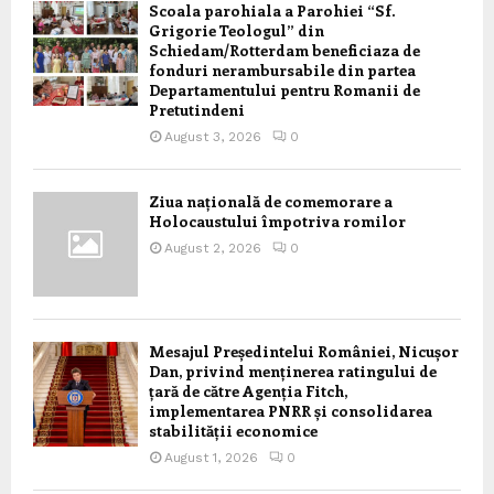
Scoala parohiala a Parohiei “Sf.
Grigorie Teologul” din
Schiedam/Rotterdam beneficiaza de
fonduri nerambursabile din partea
Departamentului pentru Romanii de
Pretutindeni
August 3, 2026
0
Ziua națională de comemorare a
Holocaustului împotriva romilor
August 2, 2026
0
Mesajul Președintelui României, Nicușor
Dan, privind menținerea ratingului de
țară de către Agenția Fitch,
implementarea PNRR și consolidarea
stabilității economice
August 1, 2026
0