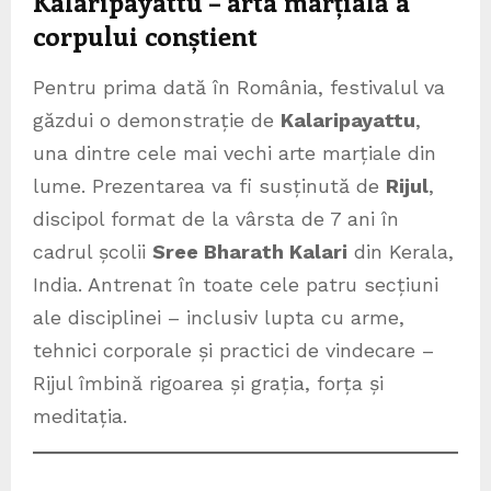
Kalaripayattu – arta marțială a
corpului conștient
Pentru prima dată în România, festivalul va
găzdui o demonstrație de
Kalaripayattu
,
una dintre cele mai vechi arte marțiale din
lume. Prezentarea va fi susținută de
Rijul
,
discipol format de la vârsta de 7 ani în
cadrul școlii
Sree Bharath Kalari
din Kerala,
India. Antrenat în toate cele patru secțiuni
ale disciplinei – inclusiv lupta cu arme,
tehnici corporale și practici de vindecare –
Rijul îmbină rigoarea și grația, forța și
meditația.