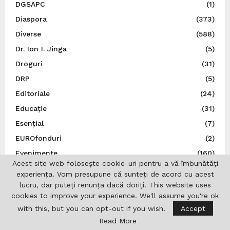
DGSAPC
(1)
Diaspora
(373)
Diverse
(588)
Dr. Ion I. Jinga
(5)
Droguri
(31)
DRP
(5)
Editoriale
(24)
Educație
(31)
Esențial
(7)
EUROfonduri
(2)
Evenimente
(160)
Acest site web folosește cookie-uri pentru a vă îmbunătăți
Exclusiv
(1,528)
experiența. Vom presupune că sunteți de acord cu acest
Expo 2025 Osaka
(1)
lucru, dar puteți renunța dacă doriți. This website uses
cookies to improve your experience. We'll assume you're ok
Expoziție
(9)
with this, but you can opt-out if you wish.
Accept
Externe
(11)
Read More
FADERE
(1)