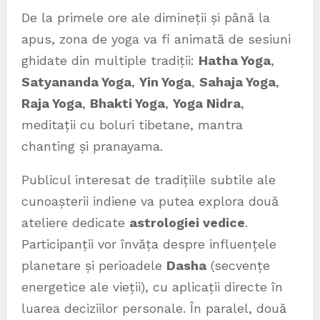
De la primele ore ale dimineții și până la
apus, zona de yoga va fi animată de sesiuni
ghidate din multiple tradiții:
Hatha Yoga
,
Satyananda Yoga
,
Yin Yoga
,
Sahaja Yoga
,
Raja Yoga
,
Bhakti Yoga
,
Yoga Nidra
,
meditații cu boluri tibetane, mantra
chanting și pranayama.
Publicul interesat de tradițiile subtile ale
cunoașterii indiene va putea explora două
ateliere dedicate
astrologiei vedice
.
Participanții vor învăța despre influențele
planetare și perioadele
Dasha
(secvențe
energetice ale vieții), cu aplicații directe în
luarea deciziilor personale. În paralel, două