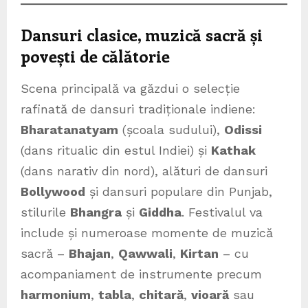
Dansuri clasice, muzică sacră și
povești de călătorie
Scena principală va găzdui o selecție
rafinată de dansuri tradiționale indiene:
Bharatanatyam
(școala sudului),
Odissi
(dans ritualic din estul Indiei) și
Kathak
(dans narativ din nord), alături de dansuri
Bollywood
și dansuri populare din Punjab,
stilurile
Bhangra
și
Giddha
. Festivalul va
include și numeroase momente de muzică
sacră –
Bhajan
,
Qawwali
,
Kirtan
– cu
acompaniament de instrumente precum
harmonium
,
tabla
,
chitară
,
vioară
sau