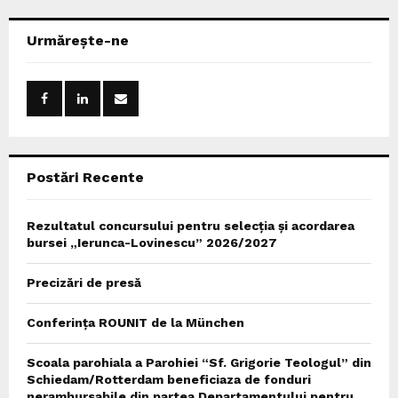
r
c
E
Urmărește-ne
h
f
A
o
r
R
:
C
Postări Recente
H
Rezultatul concursului pentru selecția și acordarea
bursei „Ierunca-Lovinescu” 2026/2027
Precizări de presă
Conferința ROUNIT de la München
Scoala parohiala a Parohiei “Sf. Grigorie Teologul” din
Schiedam/Rotterdam beneficiaza de fonduri
nerambursabile din partea Departamentului pentru