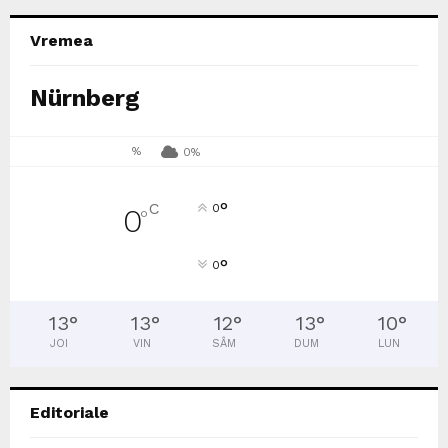
Vremea
Nürnberg
%
0%
°
C
0
0
°
°
0
13
°
13
°
12
°
13
°
10
°
JOI
VIN
SÂM
DUM
LUN
Editoriale