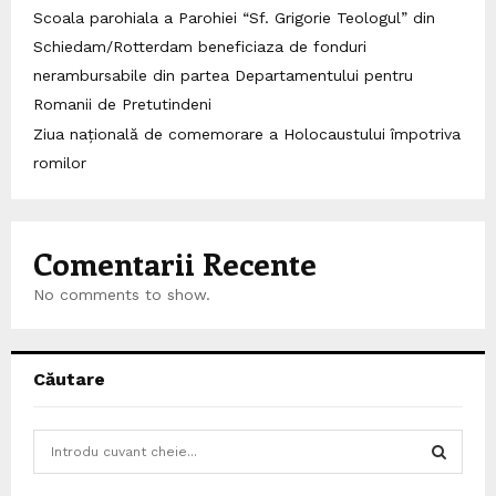
Scoala parohiala a Parohiei “Sf. Grigorie Teologul” din
Schiedam/Rotterdam beneficiaza de fonduri
nerambursabile din partea Departamentului pentru
Romanii de Pretutindeni
Ziua națională de comemorare a Holocaustului împotriva
romilor
Comentarii Recente
No comments to show.
Căutare
S
e
a
S