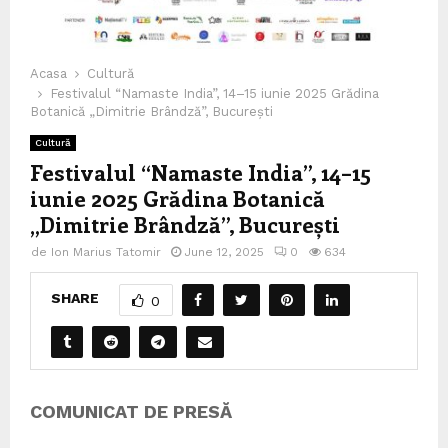
Acasa
Cultură
Festivalul “Namaste India”, 14–15 iunie 2025 Grădina
Botanică „Dimitrie Brândză”, București
Cultură
Festivalul “Namaste India”, 14–15
iunie 2025 Grădina Botanică
„Dimitrie Brândză”, București
de
Ion Marius Tatomir
June 12, 2025
0
634
SHARE
0
COMUNICAT DE PRESĂ