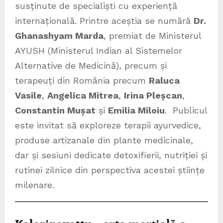
susținute de specialiști cu experiență
internațională. Printre aceștia se numără
Dr.
Ghanashyam Marda
, premiat de Ministerul
AYUSH (Ministerul Indian al Sistemelor
Alternative de Medicină), precum și
terapeuți din România precum
Raluca
Vasile
,
Angelica Mitrea
,
Irina Pleșcan
,
Constantin Mușat
și
Emilia Miloiu
. Publicul
este invitat să exploreze terapii ayurvedice,
produse artizanale din plante medicinale,
dar și sesiuni dedicate detoxifierii, nutriției și
rutinei zilnice din perspectiva acestei științe
milenare.