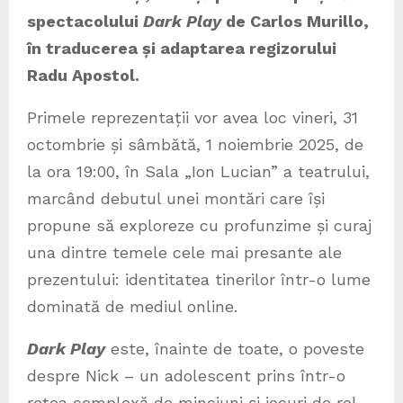
spectacolului
Dark Play
de Carlos Murillo,
în traducerea și adaptarea regizorului
Radu Apostol.
Primele reprezentații vor avea loc vineri, 31
octombrie și sâmbătă, 1 noiembrie 2025, de
la ora 19:00, în Sala „Ion Lucian” a teatrului,
marcând debutul unei montări care își
propune să exploreze cu profunzime și curaj
una dintre temele cele mai presante ale
prezentului: identitatea tinerilor într-o lume
dominată de mediul online.
Dark Play
este, înainte de toate, o poveste
despre Nick – un adolescent prins într-o
rețea complexă de minciuni și jocuri de rol