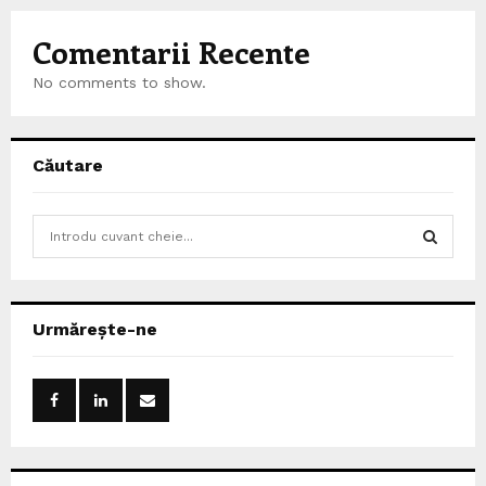
Comentarii Recente
No comments to show.
Căutare
S
e
a
S
r
c
E
Urmărește-ne
h
f
A
o
r
R
:
C