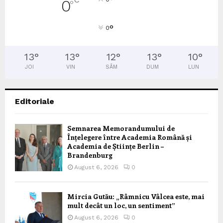
0
°
°
0
13
°
13
°
12
°
13
°
10
°
JOI
VIN
SÂM
DUM
LUN
Editoriale
Semnarea Memorandumului de
Înțelegere între Academia Română și
Academia de Științe Berlin –
Brandenburg
August 6, 2026
0
Mircia Gutău: „Râmnicu Vâlcea este, mai
mult decât un loc, un sentiment”
August 6, 2026
0