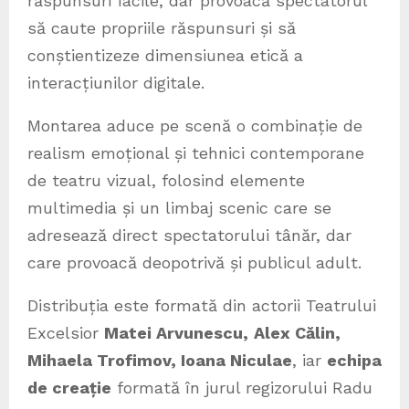
răspunsuri facile, dar provoacă spectatorul
să caute propriile răspunsuri și să
conștientizeze dimensiunea etică a
interacțiunilor digitale.
Montarea aduce pe scenă o combinație de
realism emoțional și tehnici contemporane
de teatru vizual, folosind elemente
multimedia și un limbaj scenic care se
adresează direct spectatorului tânăr, dar
care provoacă deopotrivă și publicul adult.
Distribuția este formată din actorii Teatrului
Excelsior
Matei Arvunescu,
Alex Călin,
Mihaela Trofimov, Ioana Niculae
, iar
echipa
de creație
formată în jurul regizorului Radu