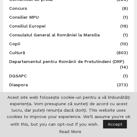
Concurs
(8)
Consilier MPU
(1)
Consiliul Europei
(19)
Consulatul General al României la Marsilia
(1)
Copii
(10)
Cultură
(803)
Departamentul pentru Românii de Pretutindeni (DRP)
(14)
DGSAPC
(1)
Diaspora
(373)
Diverse
(588)
Acest site web folosește cookie-uri pentru a vă îmbunătăți
Dr. Ion I. Jinga
(5)
experiența. Vom presupune că sunteți de acord cu acest
lucru, dar puteți renunța dacă doriți. This website uses
Droguri
(31)
cookies to improve your experience. We'll assume you're ok
DRP
(5)
with this, but you can opt-out if you wish.
Accept
Editoriale
(24)
Read More