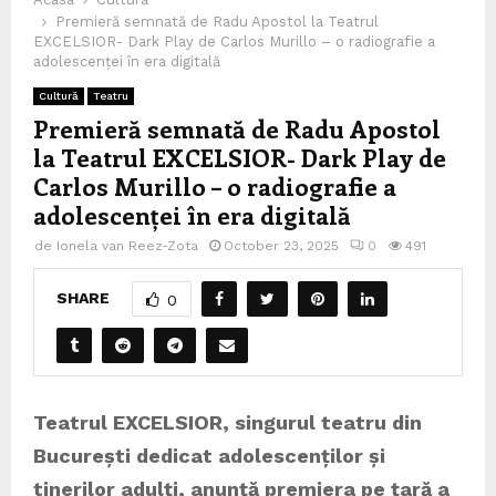
Premieră semnată de Radu Apostol la Teatrul
EXCELSIOR- Dark Play de Carlos Murillo – o radiografie a
adolescenței în era digitală
Cultură
Teatru
Premieră semnată de Radu Apostol
la Teatrul EXCELSIOR- Dark Play de
Carlos Murillo – o radiografie a
adolescenței în era digitală
de
Ionela van Reez-Zota
October 23, 2025
0
491
SHARE
0
Teatrul EXCELSIOR, singurul teatru din
București dedicat adolescenților și
tinerilor adulți, anunță premiera pe țară a