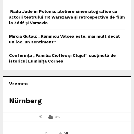
Radu Jude în Polonia: ateliere cinematografice cu
actorii teatrului TR Warszawa și retrospective de film
la Łódź și Varșovia
Mircia Gutău: „Râmnicu Vâlcea este, mai mult decât
un loc, un sentiment”
Conferința „Familia Cioflec și Clujul” susținută de
istoricul Luminița Cornea
Vremea
Nürnberg
%
0%
°
C
0