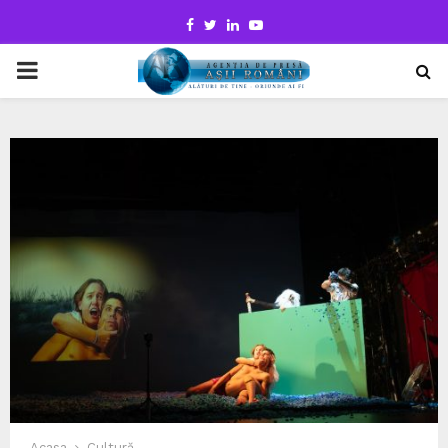
Facebook
Twitter
Linkedin
Youtube
PRIMARY
MENU
Acasa
Cultură