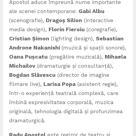
Apostol aduce împreună nume importante
ale scenei contemporane:
Gabi Albu
(scenografie),
Dragoș Silion
(interactive
media design),
Florin Fieroiu
(coregrafie),
Cristian Șimon
(lighting design),
Sebastian
Androne Nakanishi
(muzică și spații sonore),
Oana Pușcatu
(pregătire muzicală),
Mihaela
Michailov
(dramaturgie și consultanță),
Bogdan Slăvescu
(director de imagine
filmare live),
Larisa Popa
(asistent regie),
într-o experiență teatrală complexă, care
îmbină expresivitatea corporală, muzica
originală, tehnologia digitală și profunzimea
dramaturgică.
Radu Apostol
este regizor de teatru și