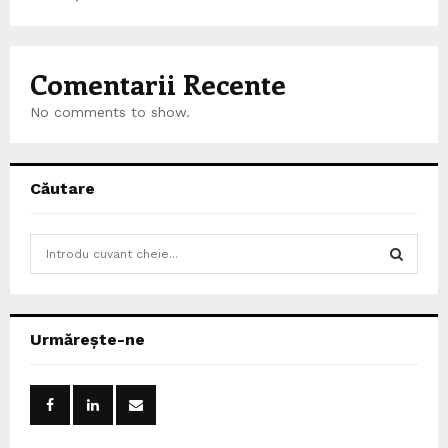
Comentarii Recente
No comments to show.
Căutare
S
e
a
S
r
c
E
Urmărește-ne
h
f
A
o
r
R
: