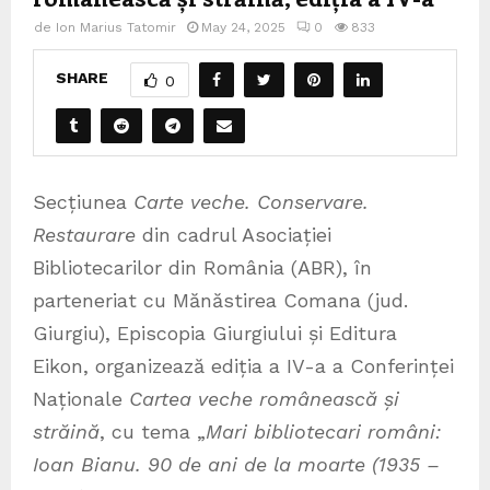
de
Ion Marius Tatomir
May 24, 2025
0
833
SHARE
0
Secțiunea
Carte veche. Conservare.
Restaurare
din cadrul Asociației
Bibliotecarilor din România (ABR), în
parteneriat cu Mănăstirea Comana (jud.
Giurgiu), Episcopia Giurgiului și Editura
Eikon, organizează ediția a IV-a a Conferinței
Naționale
Cartea veche românească și
străină
, cu tema „
Mari bibliotecari români:
Ioan Bianu.
90 de ani de la moarte (1935 –