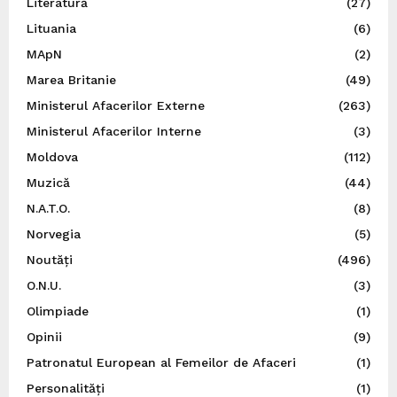
Literatură
(27)
Lituania
(6)
MApN
(2)
Marea Britanie
(49)
Ministerul Afacerilor Externe
(263)
Ministerul Afacerilor Interne
(3)
Moldova
(112)
Muzică
(44)
N.A.T.O.
(8)
Norvegia
(5)
Noutăți
(496)
O.N.U.
(3)
Olimpiade
(1)
Opinii
(9)
Patronatul European al Femeilor de Afaceri
(1)
Personalități
(1)