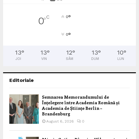
°
C
0
0
°
°
0
13
°
13
°
12
°
13
°
10
°
JOI
VIN
SÂM
DUM
LUN
Editoriale
Semnarea Memorandumului de
Înțelegere între Academia Română și
Academia de Științe Berlin –
Brandenburg
August 6, 2026
0