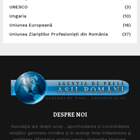
UNESCO
(3)
Ungaria
(10)
Uniunea Europeană
(16)
Uniunea Ziariștilor Profesioniști din România
(37)
DESPRE NOI
Asociaţia are drept scop , aprofundarea si consolidarea
relaţiilor germane-române şi în acelaşi timp îndeplinirea şi
sprijinirea diferitelor acţiuni pentru domeniile formare,