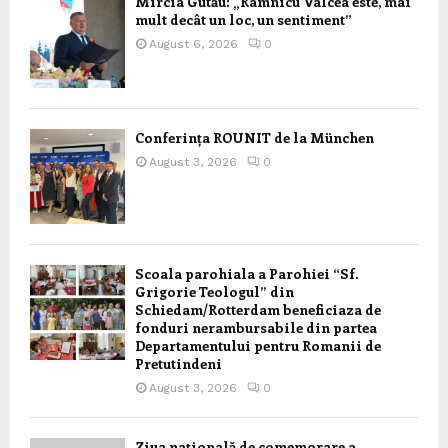
Mircia Gutău: „Râmnicu Vâlcea este, mai
mult decât un loc, un sentiment”
August 6, 2026
0
Conferința ROUNIT de la München
August 3, 2026
0
Scoala parohiala a Parohiei “Sf.
Grigorie Teologul” din
Schiedam/Rotterdam beneficiaza de
fonduri nerambursabile din partea
Departamentului pentru Romanii de
Pretutindeni
August 3, 2026
0
Ziua națională de comemorare a