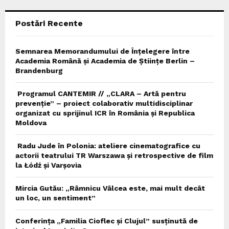
C
Postări Recente
H
Semnarea Memorandumului de Înțelegere între
Academia Română și Academia de Științe Berlin –
Brandenburg
Programul CANTEMIR // „CLARA – Artă pentru
prevenție” – proiect colaborativ multidisciplinar
organizat cu sprijinul ICR în România și Republica
Moldova
Radu Jude în Polonia: ateliere cinematografice cu
actorii teatrului TR Warszawa și retrospective de film
la Łódź și Varșovia
Mircia Gutău: „Râmnicu Vâlcea este, mai mult decât
un loc, un sentiment”
Conferința „Familia Cioflec și Clujul” susținută de