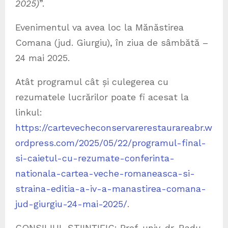
2025)
”.
Evenimentul va avea loc la Mănăstirea
Comana (jud. Giurgiu), în ziua de sâmbătă –
24 mai 2025.
Atât programul cât și culegerea cu
rezumatele lucrărilor poate fi acesat la
linkul:
https://cartevecheconservarerestaurareabr.w
ordpress.com/2025/05/22/programul-final-
si-caietul-cu-rezumate-conferinta-
nationala-cartea-veche-romaneasca-si-
straina-editia-a-iv-a-manastirea-comana-
jud-giurgiu-24-mai-2025/
.
CONSILIUL ȘTIINȚIFIC: Prof. univ. dr. Radu-