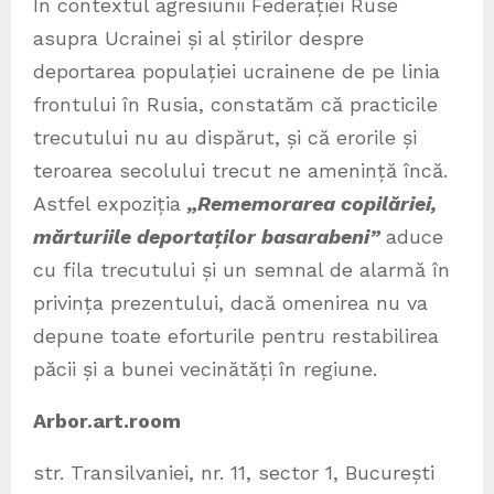
În contextul agresiunii Federației Ruse
asupra Ucrainei și al știrilor despre
deportarea populației ucrainene de pe linia
frontului în Rusia, constatăm că practicile
trecutului nu au dispărut, și că erorile și
teroarea secolului trecut ne amenință încă.
Astfel expoziția
„Rememorarea copilăriei,
mărturiile deportaților basarabeni”
aduce
cu fila trecutului și un semnal de alarmă în
privința prezentului, dacă omenirea nu va
depune toate eforturile pentru restabilirea
păcii și a bunei vecinătăți în regiune.
Arbor.art.room
str. Transilvaniei, nr. 11, sector 1, București