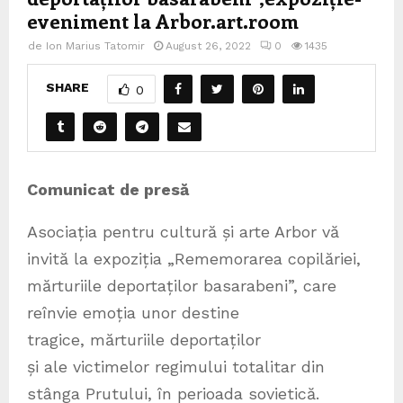
eveniment la Arbor.art.room
de
Ion Marius Tatomir
August 26, 2022
0
1435
SHARE
0
Comunicat de presă
Asociația pentru cultură și arte Arbor vă
invită la expoziția „Rememorarea copilăriei,
mărturiile deportaților basarabeni”, care
reînvie emoția unor destine
tragice, mărturiile deportaților
și ale victimelor regimului totalitar din
stânga Prutului, în perioada sovietică.