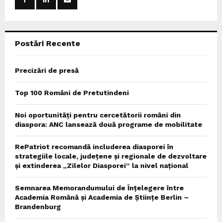
r
R
:
C
Postări Recente
H
Precizări de presă
Top 100 Români de Pretutindeni
Noi oportunități pentru cercetătorii români din
diaspora: ANC lansează două programe de mobilitate
RePatriot recomandă includerea diasporei în
strategiile locale, județene și regionale de dezvoltare
și extinderea „Zilelor Diasporei” la nivel național
Semnarea Memorandumului de Înțelegere între
Academia Română și Academia de Științe Berlin –
Brandenburg