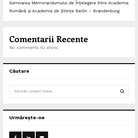
Semnarea Memorandumului de Înțelegere între Academia
Română și Academia de Științe Berlin – Brandenburg
Comentarii Recente
No comments to show.
Căutare
S
e
a
S
r
c
E
Urmărește-ne
h
f
A
o