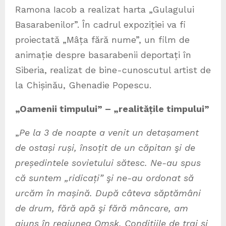
Ramona Iacob a realizat harta „Gulagului
Basarabenilor”. În cadrul expoziției va fi
proiectată „Mâța fără nume”, un film de
animație despre basarabenii deportați în
Siberia, realizat de bine-cunoscutul artist de
la Chișinău, Ghenadie Popescu.
„Oamenii timpului” – „realitățile timpului”
„
Pe la 3 de noapte a venit un detașament
de ostași ruși, însoțit de un căpitan şi de
președintele sovietului sătesc. Ne-au spus
că suntem „ridicați” şi ne-au ordonat să
urcăm în mașină. După câteva săptămâni
de drum, fără apă şi fără mâncare, am
ajuns în regiunea Omsk. Condițiile de trai și