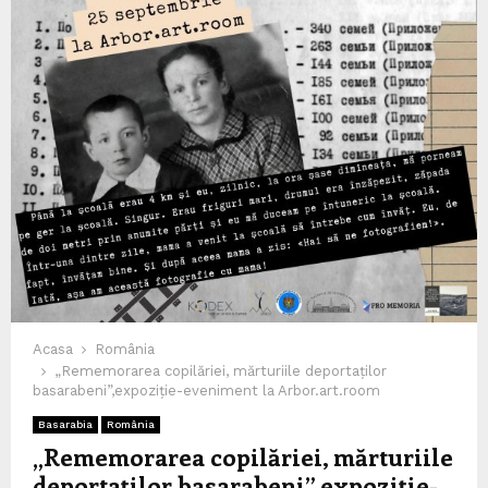
Acasa
România
„Rememorarea copilăriei, mărturiile deportaților
basarabeni”,expoziție-eveniment la Arbor.art.room
Basarabia
România
„Rememorarea copilăriei, mărturiile
deportaților basarabeni”,expoziție-