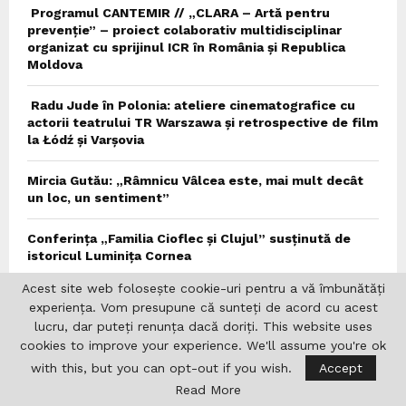
Programul CANTEMIR // „CLARA – Artă pentru
prevenție” – proiect colaborativ multidisciplinar
organizat cu sprijinul ICR în România și Republica
Moldova
Radu Jude în Polonia: ateliere cinematografice cu
actorii teatrului TR Warszawa și retrospective de film
la Łódź și Varșovia
Mircia Gutău: „Râmnicu Vâlcea este, mai mult decât
un loc, un sentiment”
Conferința „Familia Cioflec și Clujul” susținută de
istoricul Luminița Cornea
Acest site web folosește cookie-uri pentru a vă îmbunătăți
experiența. Vom presupune că sunteți de acord cu acest
Vremea
lucru, dar puteți renunța dacă doriți. This website uses
cookies to improve your experience. We'll assume you're ok
with this, but you can opt-out if you wish.
Accept
Nürnberg
Read More