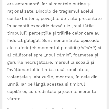
era extenuantă, iar alimentele puține și
raționalizate. Dincolo de tragismul acelui
context istoric, poveștile de viață prezentate
în această expoziție dezvăluie „realitățile
timpului”, percepțiile și trăirile celor care au
îndurat gulagul. Sunt nenumărate episoade
ale suferinței: momentul plecării (
ridicării
) și
al călătoriei spre „noul cămin”, foametea și
gerurile necruțătoare, mersul la școală și
învățământul în limba rusă, umilințele,
violențele și abuzurile, moartea, în cele din
urmă. Iar pe lângă acestea și timbrul
copilăriei, cu credințele și jocurile inerente
vârstei.