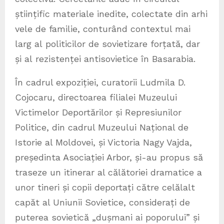
științific materiale inedite, colectate din arhi
vele de familie, conturând contextul mai
larg al politicilor de sovietizare forțată, dar
și al rezistenței antisovietice în Basarabia.
În cadrul expoziției, curatorii Ludmila D.
Cojocaru, directoarea filialei Muzeului
Victimelor Deportărilor și Represiunilor
Politice, din cadrul Muzeului Național de
Istorie al Moldovei, și Victoria Nagy Vajda,
președinta Asociației Arbor, și-au propus să
traseze un itinerar al călătoriei dramatice a
unor tineri și copii deportați către celălalt
capăt al Uniunii Sovietice, considerați de
puterea sovietică „dușmani ai poporului” și