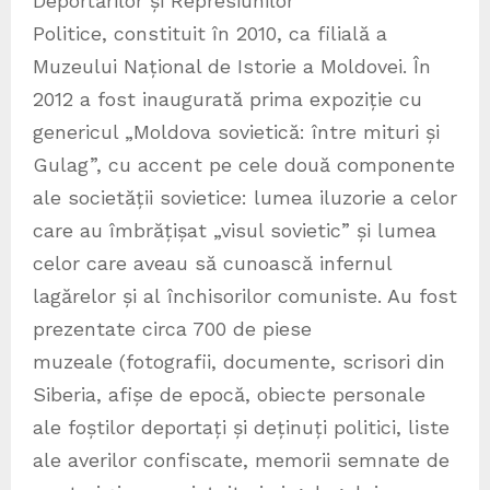
Deportărilor și Represiunilor
Politice, constituit în 2010, ca filială a
Muzeului Național de Istorie a Moldovei. În
2012 a fost inaugurată prima expoziție cu
genericul „Moldova sovietică: între mituri și
Gulag”, cu accent pe cele două componente
ale societății sovietice: lumea iluzorie a celor
care au îmbrățișat „visul sovietic” și lumea
celor care aveau să cunoască infernul
lagărelor și al închisorilor comuniste. Au fost
prezentate circa 700 de piese
muzeale (fotografii, documente, scrisori din
Siberia, afișe de epocă, obiecte personale
ale foștilor deportați și deținuți politici, liste
ale averilor confiscate, memorii semnate de