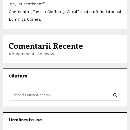
loc, un sentiment”
Conferința „Familia Cioflec și Clujul” susținută de istoricul
Luminița Cornea
Comentarii Recente
No comments to show.
Căutare
S
e
a
S
r
c
E
Urmărește-ne
h
f
A