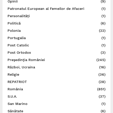
Opinii
(9)
Patronatul European al Femeilor de Afaceri
(1)
Personalități
(1)
Politică
(6)
Polonia
(22)
Portugalia
(1)
Post Catolic
(1)
Post Ortodox
(3)
Preşedinţia României
(245)
Război, Ucraina
(16)
Religie
(36)
REPATRIOT
(28)
România
(851)
S.U.A.
(37)
San Marino
(1)
Sănătate
(6)