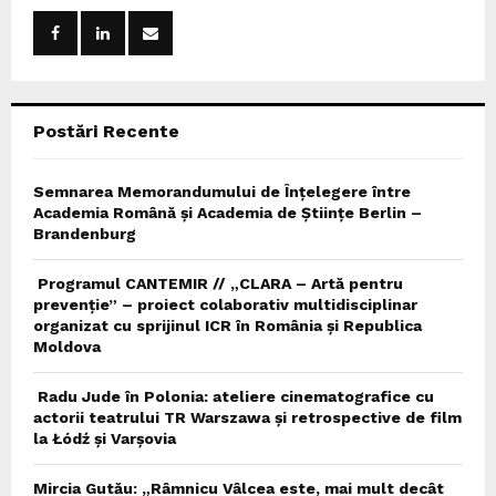
o
r
R
:
C
Postări Recente
H
Semnarea Memorandumului de Înțelegere între
Academia Română și Academia de Științe Berlin –
Brandenburg
Programul CANTEMIR // „CLARA – Artă pentru
prevenție” – proiect colaborativ multidisciplinar
organizat cu sprijinul ICR în România și Republica
Moldova
Radu Jude în Polonia: ateliere cinematografice cu
actorii teatrului TR Warszawa și retrospective de film
la Łódź și Varșovia
Mircia Gutău: „Râmnicu Vâlcea este, mai mult decât