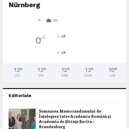
Nürnberg
%
0%
°
C
0
0
°
°
0
13
°
13
°
12
°
13
°
10
°
JOI
VIN
SÂM
DUM
LUN
Editoriale
Semnarea Memorandumului de
Înțelegere între Academia Română și
Academia de Științe Berlin –
Brandenburg