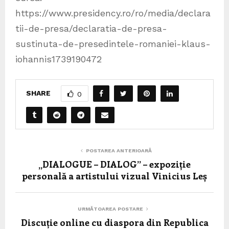
https://www.presidency.ro/ro/media/declara
tii-de-presa/declaratia-de-presa-
sustinuta-de-presedintele-romaniei-klaus-
iohannis1739190472
SHARE
0
POSTAREA ANTERIOARĂ
„DIALOGUE – DIALOG” – expoziție
personală a artistului vizual Vinicius Leș
URMĂTOAREA POSTARE
Discuție online cu diaspora din Republica