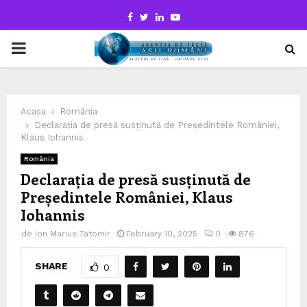
Facebook
Twitter
Linkedin
Youtube
PRIMARY
MENU
Acasa
România
Declarația de presă susținută de Președintele României,
Klaus Iohannis
România
Declarația de presă susținută de
Președintele României, Klaus
Iohannis
de
Ion Marius Tatomir
February 10, 2025
0
876
SHARE
0