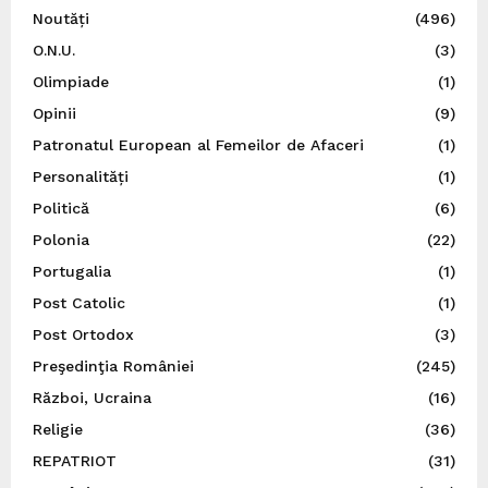
Noutăți
(496)
O.N.U.
(3)
Olimpiade
(1)
Opinii
(9)
Patronatul European al Femeilor de Afaceri
(1)
Personalități
(1)
Politică
(6)
Polonia
(22)
Portugalia
(1)
Post Catolic
(1)
Post Ortodox
(3)
Preşedinţia României
(245)
Război, Ucraina
(16)
Religie
(36)
REPATRIOT
(31)