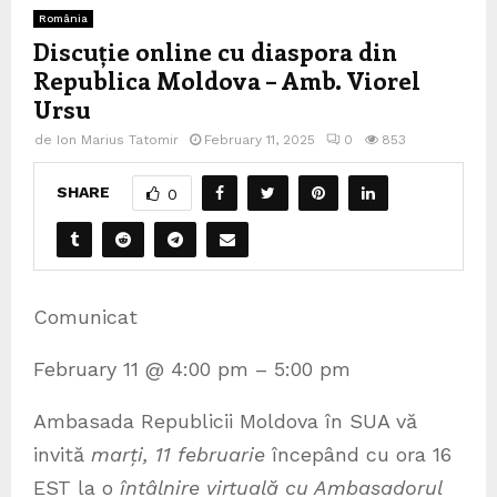
România
Discuție online cu diaspora din
Republica Moldova – Amb. Viorel
Ursu
de
Ion Marius Tatomir
February 11, 2025
0
853
SHARE
0
Comunicat
February 11 @ 4:00 pm – 5:00 pm
Ambasada Republicii Moldova în SUA vă
invită
marți, 11 februarie
începând cu ora 16
EST la o
întâlnire virtuală cu Ambasadorul