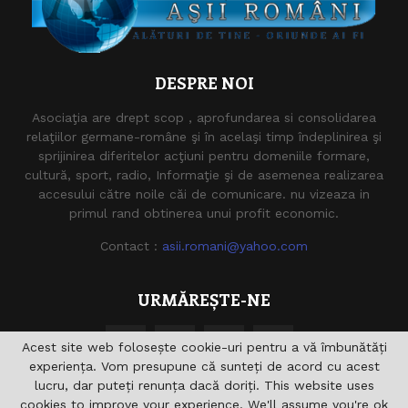
DESPRE NOI
Asociaţia are drept scop , aprofundarea si consolidarea
relaţiilor germane-române şi în acelaşi timp îndeplinirea şi
sprijinirea diferitelor acţiuni pentru domeniile formare,
cultură, sport, radio, Informaţie şi de asemenea realizarea
accesului către noile căi de comunicare. nu vizeaza in
primul rand obtinerea unui profit economic.
Contact :
asii.romani@yahoo.com
URMĂREȘTE-NE
Acest site web folosește cookie-uri pentru a vă îmbunătăți
experiența. Vom presupune că sunteți de acord cu acest
lucru, dar puteți renunța dacă doriți. This website uses
cookies to improve your experience. We'll assume you're ok