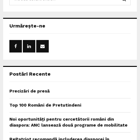
e
a
S
r
c
E
Urmărește-ne
h
f
A
o
r
R
:
C
Postări Recente
H
Precizări de presă
Top 100 Români de Pretutindeni
Noi oportunități pentru cercetătorii români din
diaspora: ANC lansează două programe de mobilitate
RePatriot recomandă includerea diasporei în