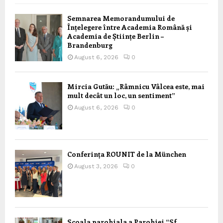
Semnarea Memorandumului de
Înțelegere între Academia Română și
Academia de Științe Berlin –
Brandenburg
August 6, 2026
0
Mircia Gutău: „Râmnicu Vâlcea este, mai
mult decât un loc, un sentiment”
August 6, 2026
0
Conferința ROUNIT de la München
August 3, 2026
0
Scoala parohiala a Parohiei “Sf.