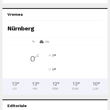
Vremea
Nürnberg
%
0%
°
C
0
0
°
°
0
13
°
13
°
12
°
13
°
10
°
JOI
VIN
SÂM
DUM
LUN
Editoriale