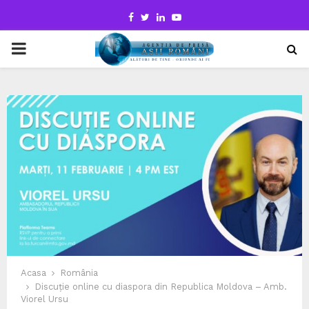
Facebook
Twitter
Linkedin
Youtube
PRIMARY
MENU
Acasa
România
Discuție online cu diaspora din Republica Moldova – Amb.
Viorel Ursu