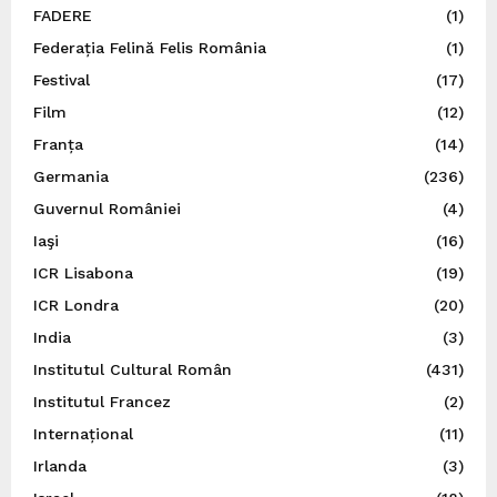
FADERE
(1)
Federația Felină Felis România
(1)
Festival
(17)
Film
(12)
Franța
(14)
Germania
(236)
Guvernul României
(4)
Iaşi
(16)
ICR Lisabona
(19)
ICR Londra
(20)
India
(3)
Institutul Cultural Român
(431)
Institutul Francez
(2)
Internațional
(11)
Irlanda
(3)