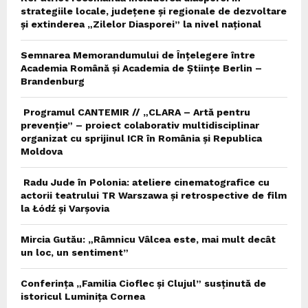
strategiile locale, județene și regionale de dezvoltare
și extinderea „Zilelor Diasporei” la nivel național
Semnarea Memorandumului de Înțelegere între
Academia Română și Academia de Științe Berlin –
Brandenburg
Programul CANTEMIR // „CLARA – Artă pentru
prevenție” – proiect colaborativ multidisciplinar
organizat cu sprijinul ICR în România și Republica
Moldova
Radu Jude în Polonia: ateliere cinematografice cu
actorii teatrului TR Warszawa și retrospective de film
la Łódź și Varșovia
Mircia Gutău: „Râmnicu Vâlcea este, mai mult decât
un loc, un sentiment”
Conferința „Familia Cioflec și Clujul” susținută de
istoricul Luminița Cornea