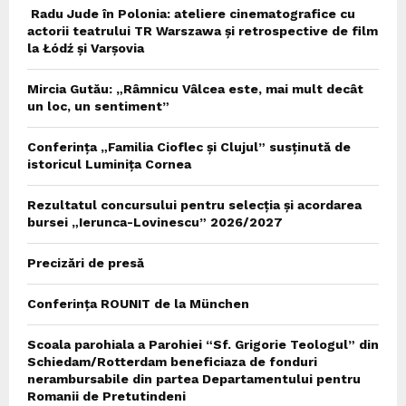
Radu Jude în Polonia: ateliere cinematografice cu
actorii teatrului TR Warszawa și retrospective de film
la Łódź și Varșovia
Mircia Gutău: „Râmnicu Vâlcea este, mai mult decât
un loc, un sentiment”
Conferința „Familia Cioflec și Clujul” susținută de
istoricul Luminița Cornea
Rezultatul concursului pentru selecția și acordarea
bursei „Ierunca-Lovinescu” 2026/2027
Precizări de presă
Conferința ROUNIT de la München
Scoala parohiala a Parohiei “Sf. Grigorie Teologul” din
Schiedam/Rotterdam beneficiaza de fonduri
nerambursabile din partea Departamentului pentru
Romanii de Pretutindeni