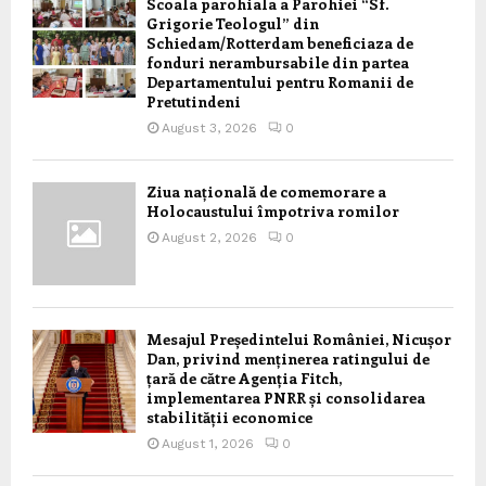
Scoala parohiala a Parohiei “Sf.
Grigorie Teologul” din
Schiedam/Rotterdam beneficiaza de
fonduri nerambursabile din partea
Departamentului pentru Romanii de
Pretutindeni
August 3, 2026
0
Ziua națională de comemorare a
Holocaustului împotriva romilor
August 2, 2026
0
Mesajul Președintelui României, Nicușor
Dan, privind menținerea ratingului de
țară de către Agenția Fitch,
implementarea PNRR și consolidarea
stabilității economice
August 1, 2026
0