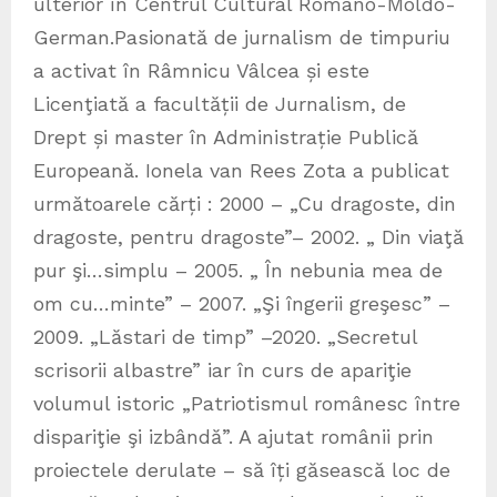
ulterior în Centrul Cultural Româno-Moldo-
German.Pasionată de jurnalism de timpuriu
a activat în Râmnicu Vâlcea și este
Licenţiată a facultății de Jurnalism, de
Drept și master în Administrație Publică
Europeană. Ionela van Rees Zota a publicat
următoarele cărți : 2000 – „Cu dragoste, din
dragoste, pentru dragoste”– 2002. „ Din viaţă
pur şi…simplu – 2005. „ În nebunia mea de
om cu…minte” – 2007. „Şi îngerii greşesc” –
2009. „Lăstari de timp” –2020. „Secretul
scrisorii albastre” iar în curs de apariţie
volumul istoric „Patriotismul românesc între
dispariţie şi izbândă”. A ajutat românii prin
proiectele derulate – să îți găsească loc de