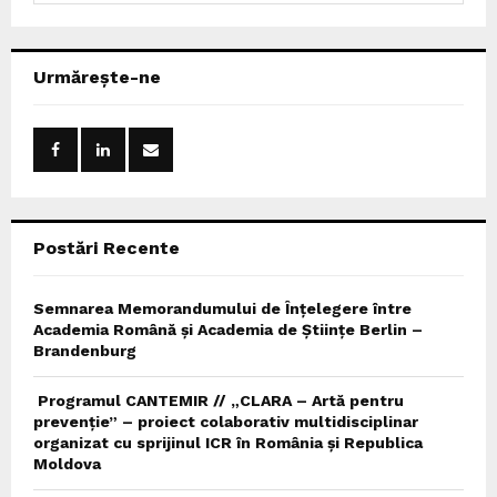
a
S
r
c
E
Urmărește-ne
h
f
A
o
r
R
:
C
Postări Recente
H
Semnarea Memorandumului de Înțelegere între
Academia Română și Academia de Științe Berlin –
Brandenburg
Programul CANTEMIR // „CLARA – Artă pentru
prevenție” – proiect colaborativ multidisciplinar
organizat cu sprijinul ICR în România și Republica
Moldova