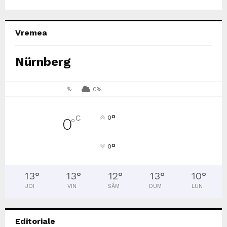
Vremea
Nürnberg
%
0%
°
C
0
0
°
°
0
13
°
13
°
12
°
13
°
10
°
JOI
VIN
SÂM
DUM
LUN
Editoriale