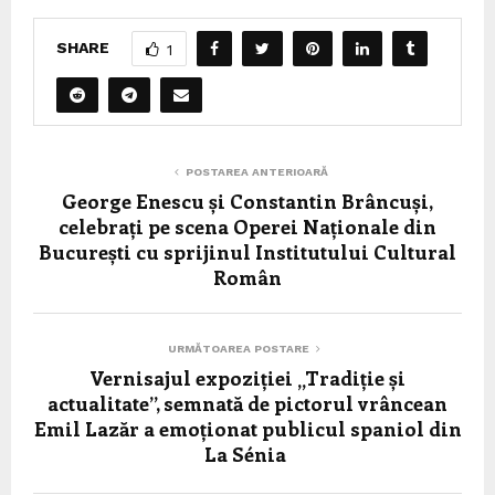
SHARE
1
POSTAREA ANTERIOARĂ
George Enescu și Constantin Brâncuși,
celebrați pe scena Operei Naționale din
București cu sprijinul Institutului Cultural
Român
URMĂTOAREA POSTARE
Vernisajul expoziției „Tradiție și
actualitate”, semnată de pictorul vrâncean
Emil Lazăr a emoționat publicul spaniol din
La Sénia