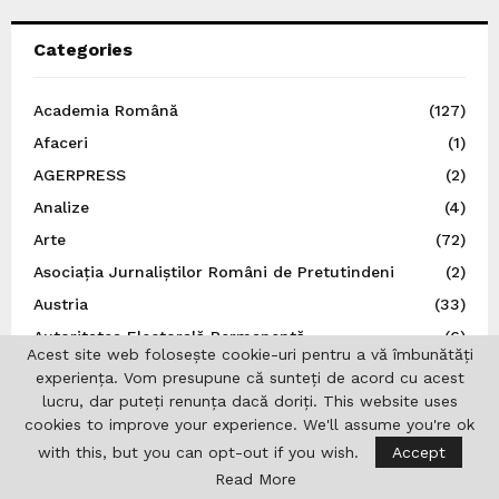
Categories
Academia Română
(127)
Afaceri
(1)
AGERPRESS
(2)
Analize
(4)
Arte
(72)
Asociația Jurnaliștilor Români de Pretutindeni
(2)
Austria
(33)
Autoritatea Electorală Permanentă
(6)
Acest site web folosește cookie-uri pentru a vă îmbunătăți
Basarabia
(5)
experiența. Vom presupune că sunteți de acord cu acest
lucru, dar puteți renunța dacă doriți. This website uses
Belgia
(7)
cookies to improve your experience. We'll assume you're ok
Benzi Desenate
(15)
with this, but you can opt-out if you wish.
Accept
Bruxelles
(10)
Read More
Bucovina
(3)