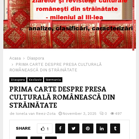
Acasa
Diaspora
PRIMA CARTE DESPRE PRESA CULTURALĂ
ROMÂNEASCĂ DIN STRĂINĂTATE
Diaspora
Exclusiv
Germania
PRIMA CARTE DESPRE PRESA
CULTURALĂ ROMÂNEASCĂ DIN
STRĂINĂTATE
de
Ionela van Reez-Zota
November 3, 2025
0
497
SHARE
1