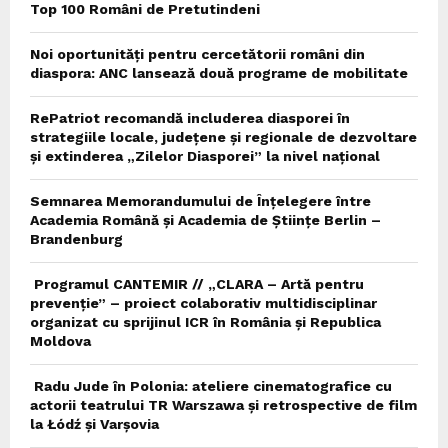
Top 100 Români de Pretutindeni
Noi oportunități pentru cercetătorii români din
diaspora: ANC lansează două programe de mobilitate
RePatriot recomandă includerea diasporei în
strategiile locale, județene și regionale de dezvoltare
și extinderea „Zilelor Diasporei” la nivel național
Semnarea Memorandumului de Înțelegere între
Academia Română și Academia de Științe Berlin –
Brandenburg
Programul CANTEMIR // „CLARA – Artă pentru
prevenție” – proiect colaborativ multidisciplinar
organizat cu sprijinul ICR în România și Republica
Moldova
Radu Jude în Polonia: ateliere cinematografice cu
actorii teatrului TR Warszawa și retrospective de film
la Łódź și Varșovia