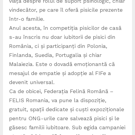
viață despre rolul de suport psihologic, chiar
vindecător, pe care îl oferă pisicile prezente
într-o familie.
Anul acesta, în competiția pisicilor de casă
s-au înscris nu doar iubitorii de pisici din
România, ci și participanți din Polonia,
Finlanda, Suedia, Portugalia și chiar
Malaiezia. Este o dovadă emoționantă că
mesajul de empatie și adopție al FIFe a
devenit universal.
Ca de obicei, Federația Felină Română –
FELIS Romania, va pune la dispoziție,
gratuit, spații dedicate și cuști expoziționale
pentru ONG-urile care salvează pisici și le
găsesc familii iubitoare. Sub egida campaniei