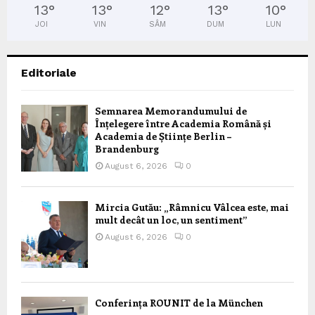
13
°
13
°
12
°
13
°
10
°
JOI
VIN
SÂM
DUM
LUN
Editoriale
Semnarea Memorandumului de
Înțelegere între Academia Română și
Academia de Științe Berlin –
Brandenburg
August 6, 2026
0
Mircia Gutău: „Râmnicu Vâlcea este, mai
mult decât un loc, un sentiment”
August 6, 2026
0
Conferința ROUNIT de la München