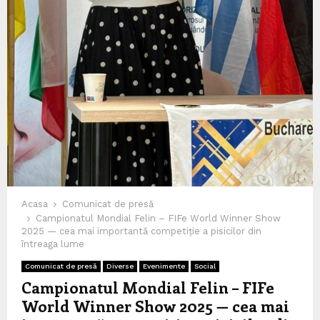
Acasa
Comunicat de presă
Campionatul Mondial Felin – FIFe World Winner Show
2025 — cea mai importantă competiție a pisicilor din
întreaga lume
Comunicat de presă
Diverse
Evenimente
Social
Campionatul Mondial Felin – FIFe
World Winner Show 2025 — cea mai