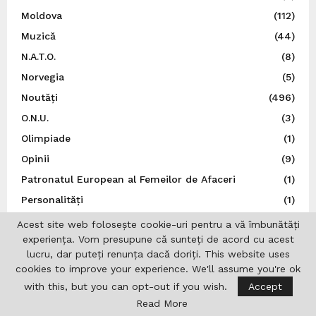
Moldova
(112)
Muzică
(44)
N.A.T.O.
(8)
Norvegia
(5)
Noutăți
(496)
O.N.U.
(3)
Olimpiade
(1)
Opinii
(9)
Patronatul European al Femeilor de Afaceri
(1)
Personalități
(1)
Politică
(6)
Acest site web folosește cookie-uri pentru a vă îmbunătăți
experiența. Vom presupune că sunteți de acord cu acest
Polonia
(22)
lucru, dar puteți renunța dacă doriți. This website uses
Portugalia
(1)
cookies to improve your experience. We'll assume you're ok
Post Catolic
(1)
with this, but you can opt-out if you wish.
Accept
Post Ortodox
(3)
Read More