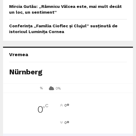
Mircia Gutău: „Râmnicu Vâlcea este, mai mult decât
un loc, un sentiment”
Conferința „Familia Cioflec și Clujul” susținută de
istoricul Luminița Cornea
Vremea
Nürnberg
%
0%
°
C
0
0
°
°
0