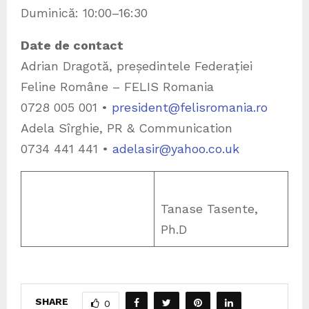
Duminică: 10:00–16:30
Date de contact
Adrian Dragotă, președintele Federației
Feline Române – FELIS Romania
0728 005 001 •
president@felisromania.ro
Adela Sîrghie, PR & Communication
0734 441 441 •
adelasir@yahoo.co.uk
Tanase Tasente,
Ph.D
SHARE
0