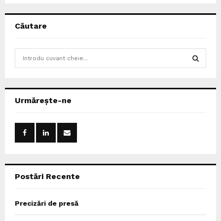
Căutare
S
e
a
S
r
c
E
Urmărește-ne
h
f
A
o
r
R
:
C
Postări Recente
H
Precizări de presă