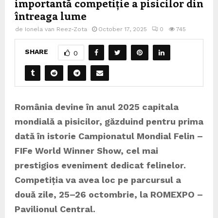
importantă competiție a pisicilor din
întreaga lume
de
Ionela van Reez-Zota
October 17, 2025
0
745
SHARE
0
România devine în anul 2025 capitala
mondială a pisicilor, găzduind pentru prima
dată în istorie Campionatul Mondial Felin –
FIFe World Winner Show, cel mai
prestigios eveniment dedicat felinelor.
Competiția va avea loc pe parcursul a
două zile, 25–26 octombrie, la ROMEXPO –
Pavilionul Central.