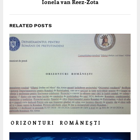
Ionela van Reez-Zota
RELATED POSTS
O R I Z O N T U R I R O M Â N E Ș T I