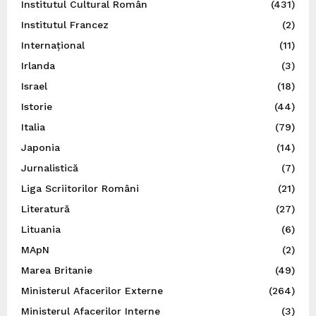
Institutul Cultural Român
(431)
Institutul Francez
(2)
Internațional
(11)
Irlanda
(3)
Israel
(18)
Istorie
(44)
Italia
(79)
Japonia
(14)
Jurnalistică
(7)
Liga Scriitorilor Români
(21)
Literatură
(27)
Lituania
(6)
MApN
(2)
Marea Britanie
(49)
Ministerul Afacerilor Externe
(264)
Ministerul Afacerilor Interne
(3)