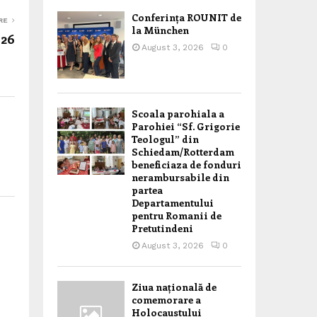
Conferința ROUNIT de
RE
la München
026
August 3, 2026
0
Scoala parohiala a
Parohiei “Sf. Grigorie
Teologul” din
Schiedam/Rotterdam
beneficiaza de fonduri
nerambursabile din
partea
Departamentului
pentru Romanii de
Pretutindeni
August 3, 2026
0
Ziua națională de
comemorare a
Holocaustului