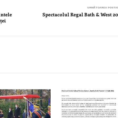
URMĂTOAREA POSTA
intele
Spectacolul Regal Bath & West 2
ței