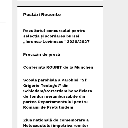
C
H
Postări Recente
Rezultatul concursului pentru
selecția și acordarea bursei
„Ierunca-Lovinescu” 2026/2027
Precizări de presă
Conferința ROUNIT de la München
Scoala parohiala a Parohiei “Sf.
Grigorie Teologul” din
Schiedam/Rotterdam beneficiaza
de fonduri nerambursabile din
partea Departamentului pentru
Romanii de Pretutindeni
Ziua națională de comemorare a
Holocaustului împotriva romilor