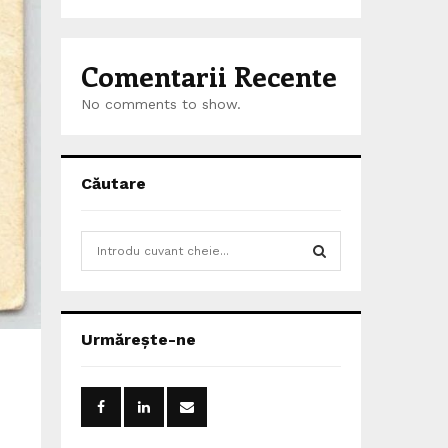
Comentarii Recente
No comments to show.
Căutare
S
e
a
S
r
c
E
Urmărește-ne
h
f
A
o
r
R
: