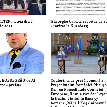
TER nr. 292 din 25
Gheorghe Cârciu, Secretar de St
ie 2021
– invitat la Nürnberg
L BOBDEGRÂU de Al
Conferința de presă comună a
ene – prefață
Președintelui României, Nicușo
Dan, cu Președintele Comisiei
Europene, Ursula von der Leyen
la finalul vizitei la Baza 57
Aeriană „Mihail Kogălniceanu” 