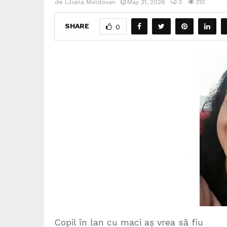
de
Liliana Moldovan
May 31, 2026
0
310
SHARE
0
Copil în lan cu maci aș vrea să fiu