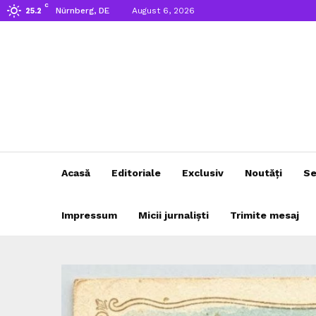
C
Nürnberg, DE
August 6, 2026
25.2
Acasă
Editoriale
Exclusiv
Noutăți
Se
Impressum
Micii jurnaliști
Trimite mesaj