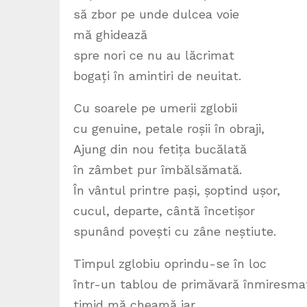
să zbor pe unde dulcea voie
mă ghidează
spre nori ce nu au lăcrimat
bogați în amintiri de neuitat.
Cu soarele pe umerii zglobii
cu genuine, petale roșii în obraji,
Ajung din nou fetița bucălată
în zâmbet pur îmbălsămată.
În vântul printre pași, șoptind ușor,
cucul, departe, cântă încetișor
spunând povești cu zâne neștiute.
Timpul zglobiu oprindu-se în loc
într-un tablou de primăvară înmiresma
timid mă cheamă iar,