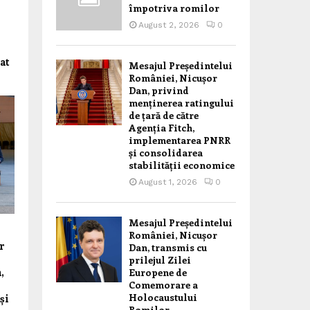
împotriva romilor
August 2, 2026
0
at
Mesajul Președintelui
României, Nicușor
Dan, privind
menținerea ratingului
de țară de către
Agenția Fitch,
implementarea PNRR
și consolidarea
stabilității economice
August 1, 2026
0
Mesajul Președintelui
României, Nicușor
r
Dan, transmis cu
prilejul Zilei
,
Europene de
Comemorare a
Holocaustului
și
Romilor