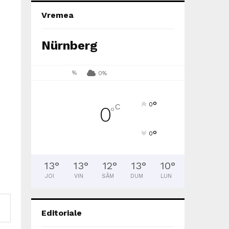
Vremea
Nürnberg
%
0%
°
0
C
0
°
°
0
13
°
13
°
12
°
13
°
10
°
JOI
VIN
SÂM
DUM
LUN
Editoriale