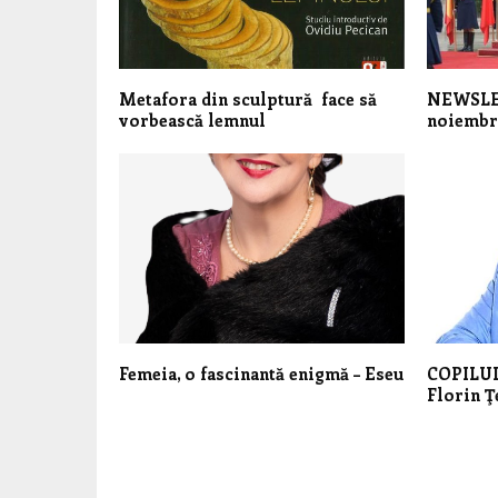
Metafora din sculptură face să
NEWSLET
vorbească lemnul
noiembr
Femeia, o fascinantă enigmă – Eseu
COPILU
Florin Ţ