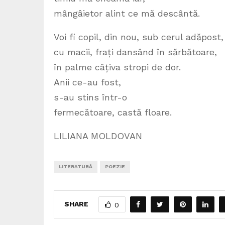
mângâietor alint ce mă descântă.
Voi fi copil, din nou, sub cerul adăpost,
cu macii, frați dansând în sărbătoare,
în palme câțiva stropi de dor.
Anii ce-au fost,
s-au stins într-o
fermecătoare, castă floare.
LILIANA MOLDOVAN
LITERATURĂ
POEZIE
SHARE
0