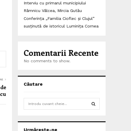
Interviu cu primarul municipiului
Râmnicu Vâlcea, Mircia Gutău
Conferința „Familia Cioflec și Clujul”
susținută de istoricul Luminița Cornea
Comentarii Recente
No comments to show.
RE
Căutare
 de
icu
S
e
a
S
r
c
E
Urmărește-ne