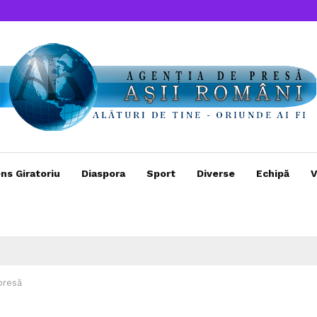
ns Giratoriu
Diaspora
Sport
Diverse
Echipă
V
presă