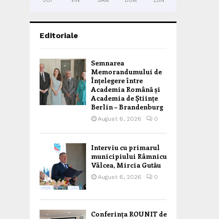
JOI
VIN
SÂM
DUM
LUN
Editoriale
Semnarea
Memorandumului de
Înțelegere între
Academia Română și
Academia de Științe
Berlin – Brandenburg
August 6, 2026
0
Interviu cu primarul
municipiului Râmnicu
Vâlcea, Mircia Gutău
August 6, 2026
0
Conferința ROUNIT de