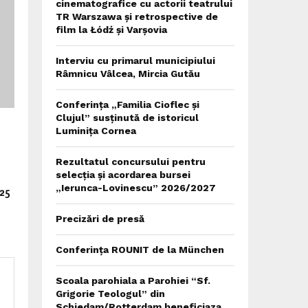
cinematografice cu actorii teatrului
TR Warszawa și retrospective de
film la Łódź și Varșovia
Interviu cu primarul municipiului
Râmnicu Vâlcea, Mircia Gutău
Conferința „Familia Cioflec și
Clujul” susținută de istoricul
Luminița Cornea
a
Rezultatul concursului pentru
selecția și acordarea bursei
„Ierunca-Lovinescu” 2026/2027
025
Precizări de presă
Conferința ROUNIT de la München
Scoala parohiala a Parohiei “Sf.
Grigorie Teologul” din
Schiedam/Rotterdam beneficiaza