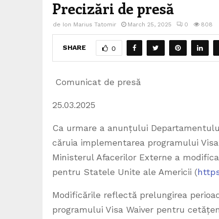
Precizări de presă
de
Ion Marius Tatomir
March 25, 2025
0
808
SHARE
0
Comunicat de presă
25.03.2025
Ca urmare a anunțului Departamentului
căruia implementarea programului Visa
Ministerul Afacerilor Externe a modific
pentru Statele Unite ale Americii (
http
Modificările reflectă prelungirea perioa
programului Visa Waiver pentru cetățeni