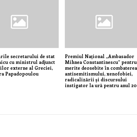
rile secretarului de stat
Premiul Național ,,Ambasador
aicu cu ministrul adjunct
Mihnea Constantinescu” pentru
rilor externe al Greciei,
merite deosebite în combatere
ra Papadopoulou
antisemitismului, xenofobiei,
radicalizării și discursului
instigator la ură pentru anul 2