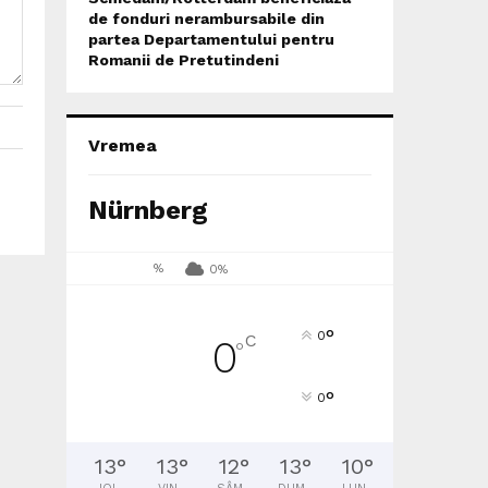
de fonduri nerambursabile din
partea Departamentului pentru
Romanii de Pretutindeni
Vremea
Nürnberg
%
0%
°
0
C
0
°
°
0
13
°
13
°
12
°
13
°
10
°