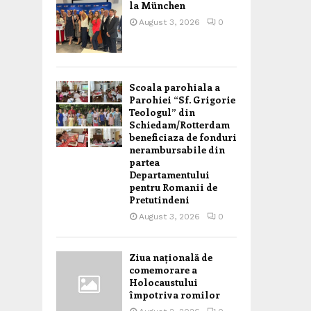
la München
August 3, 2026
0
Scoala parohiala a
Parohiei “Sf. Grigorie
Teologul” din
Schiedam/Rotterdam
beneficiaza de fonduri
nerambursabile din
partea
Departamentului
pentru Romanii de
Pretutindeni
August 3, 2026
0
Ziua națională de
comemorare a
Holocaustului
împotriva romilor