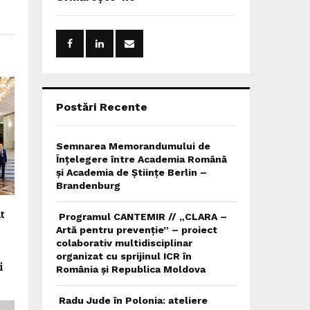
h
f
A
o
r
R
:
C
H
Postări Recente
Semnarea Memorandumului de
Înțelegere între Academia Română
și Academia de Științe Berlin –
Brandenburg
t
Programul CANTEMIR // „CLARA –
Artă pentru prevenție” – proiect
colaborativ multidisciplinar
organizat cu sprijinul ICR în
i
România și Republica Moldova
Radu Jude în Polonia: ateliere