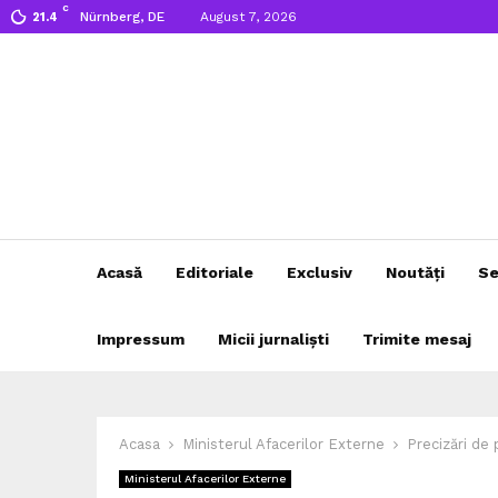
C
Nürnberg, DE
August 7, 2026
21.4
Acasă
Editoriale
Exclusiv
Noutăți
Se
Impressum
Micii jurnaliști
Trimite mesaj
Acasa
Ministerul Afacerilor Externe
Precizări de 
Ministerul Afacerilor Externe