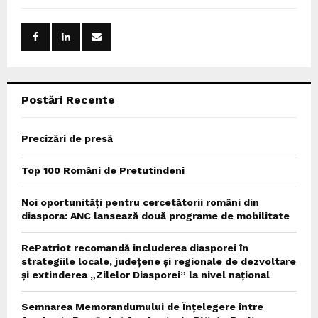
f
A
o
r
R
:
C
Postări Recente
H
Precizări de presă
Top 100 Români de Pretutindeni
Noi oportunități pentru cercetătorii români din
diaspora: ANC lansează două programe de mobilitate
RePatriot recomandă includerea diasporei în
strategiile locale, județene și regionale de dezvoltare
și extinderea „Zilelor Diasporei” la nivel național
Semnarea Memorandumului de Înțelegere între