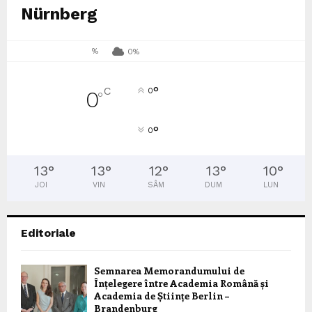
Nürnberg
%
0%
°
C
0
0
°
°
0
13
°
13
°
12
°
13
°
10
°
JOI
VIN
SÂM
DUM
LUN
Editoriale
Semnarea Memorandumului de
Înțelegere între Academia Română și
Academia de Științe Berlin –
Brandenburg