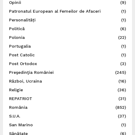
Opinii
(9)
Patronatul European al Femeilor de Afaceri
(1)
Personalități
(1)
Politică
(6)
Polonia
(22)
Portugalia
(1)
Post Catolic
(1)
Post Ortodox
(3)
Preşedinţia României
(245)
Război, Ucraina
(16)
Religie
(36)
REPATRIOT
(31)
România
(852)
S.U.A.
(37)
San Marino
(1)
Sănătate
(6)