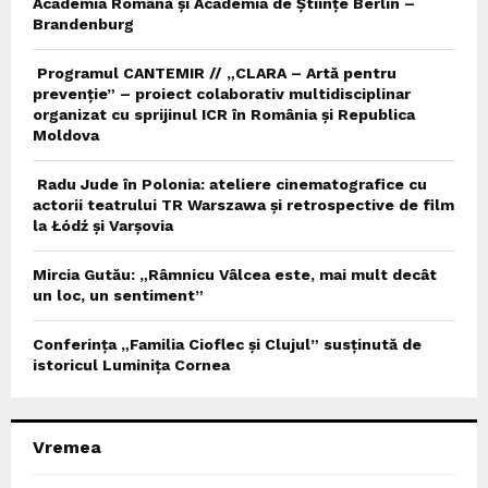
Academia Română și Academia de Științe Berlin –
Brandenburg
Programul CANTEMIR // „CLARA – Artă pentru
prevenție” – proiect colaborativ multidisciplinar
organizat cu sprijinul ICR în România și Republica
Moldova
Radu Jude în Polonia: ateliere cinematografice cu
actorii teatrului TR Warszawa și retrospective de film
la Łódź și Varșovia
Mircia Gutău: „Râmnicu Vâlcea este, mai mult decât
un loc, un sentiment”
Conferința „Familia Cioflec și Clujul” susținută de
istoricul Luminița Cornea
Vremea