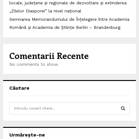
locale, județene și regionale de dezvoltare și extinderea
„Zilelor Diasporei” la nivel național
Semnarea Memorandumului de Înțelegere între Academia
Română și Academia de Științe Berlin – Brandenburg
Comentarii Recente
No comments to show.
Căutare
S
e
a
S
r
c
E
Urmărește-ne
h