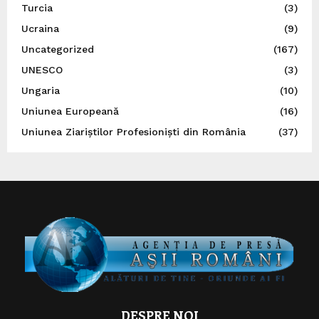
Turcia
(3)
Ucraina
(9)
Uncategorized
(167)
UNESCO
(3)
Ungaria
(10)
Uniunea Europeană
(16)
Uniunea Ziariștilor Profesioniști din România
(37)
DESPRE NOI