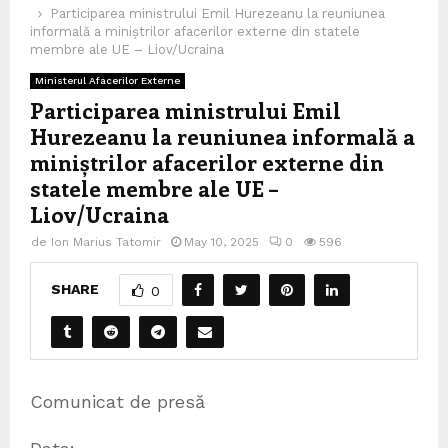
Participarea ministrului Emil Hurezeanu la reuniunea
informală a miniștrilor afacerilor externe din statele
membre ale UE – Liov/Ucraina
Ministerul Afacerilor Externe
Participarea ministrului Emil
Hurezeanu la reuniunea informală a
miniștrilor afacerilor externe din
statele membre ale UE –
Liov/Ucraina
de
Ion Marius Tatomir
May 10, 2025
0
596
SHARE
0
Comunicat de presă