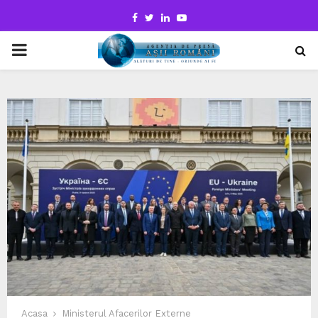
Facebook
Twitter
Linkedin
Youtube
PRIMARY
MENU
Acasa
Ministerul Afacerilor Externe