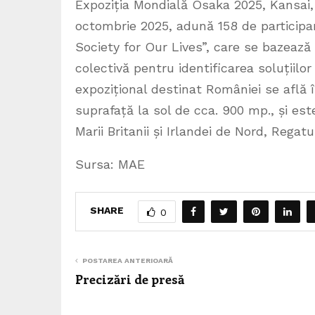
Expoziția Mondială Osaka 2025, Kansai, 
octombrie 2025, adună 158 de participan
Society for Our Lives”, care se bazează 
colectivă pentru identificarea soluțiilor
expozițional destinat României se află 
suprafață la sol de cca. 900 mp., și est
Marii Britanii și Irlandei de Nord, Regatul
Sursa: MAE
SHARE
0
POSTAREA ANTERIOARĂ
Precizări de presă