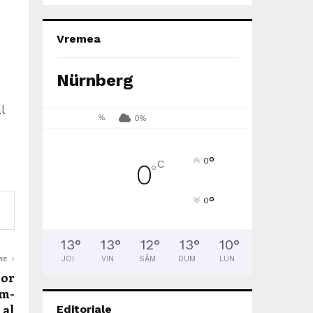
Vremea
Nürnberg
l
%
0%
°
0
C
0
°
°
0
13
°
13
°
12
°
13
°
10
°
JOI
VIN
SÂM
DUM
LUN
RE
lor
im-
 al
Editoriale