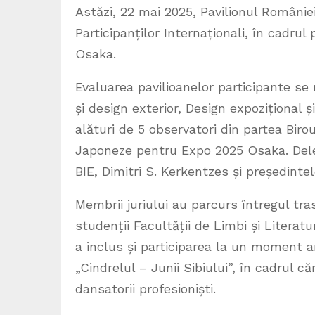
Astăzi, 22 mai 2025, Pavilionul României
Participanților Internaționali, în cadru
Osaka.
Evaluarea pavilioanelor participante se r
și design exterior, Design expozițional 
alături de 5 observatori din partea Birou
Japoneze pentru Expo 2025 Osaka. Deleg
BIE, Dimitri S. Kerkentzes și președinte
Membrii juriului au parcurs întregul tra
studenții Facultății de Limbi și Literatur
a inclus și participarea la un moment ar
„Cindrelul – Junii Sibiului”, în cadrul c
dansatorii profesioniști.