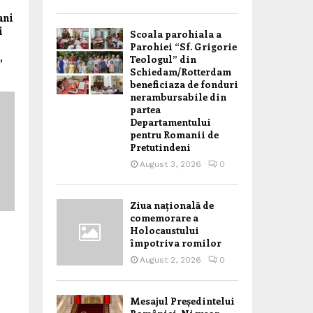
ani
i
Scoala parohiala a
Parohiei “Sf. Grigorie
,
Teologul” din
Schiedam/Rotterdam
beneficiaza de fonduri
nerambursabile din
partea
Departamentului
pentru Romanii de
Pretutindeni
August 3, 2026
0
Ziua națională de
comemorare a
Holocaustului
împotriva romilor
August 2, 2026
0
Mesajul Președintelui