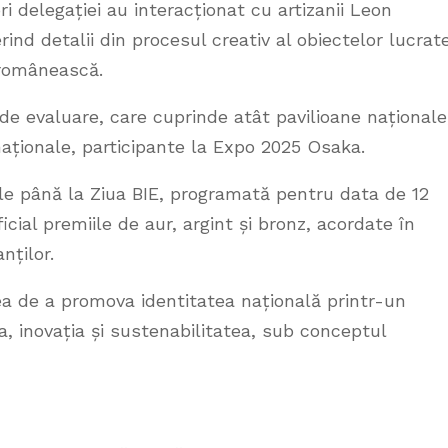
 delegației au interacționat cu artizanii Leon
nd detalii din procesul creativ al obiectelor lucrat
a românească.
 de evaluare, care cuprinde atât pavilioane naționale
rnaționale, participante la Expo 2025 Osaka.
iale până la Ziua BIE, programată pentru data de 12
cial premiile de aur, argint și bronz, acordate în
nților.
ea de a promova identitatea națională printr-un
a, inovația și sustenabilitatea, sub conceptul