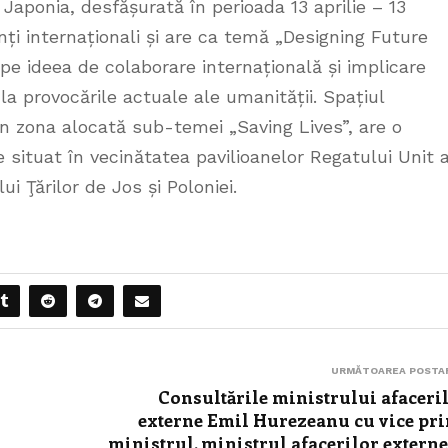
Japonia, desfășurată în perioada 13 aprilie – 13
ți internaționali și are ca temă „Designing Future
pe ideea de colaborare internațională și implicare
 la provocările actuale ale umanității. Spațiul
în zona alocată sub-temei „Saving Lives”, are o
e situat în vecinătatea pavilioanelor Regatului Unit a
ui Ţărilor de Jos și Poloniei.
URMĂTOAREA POSTA
Consultările ministrului afaceri
externe Emil Hurezeanu cu vice pr
ministrul, ministrul afacerilor externe