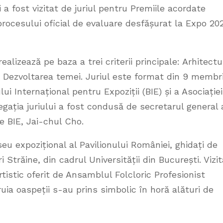
 a fost vizitat de juriul pentru Premiile acordate
l procesului oficial de evaluare desfășurat la Expo 20
ealizează pe baza a trei criterii principale: Arhitectu
și Dezvoltarea temei. Juriul este format din 9 membri
lui Internațional pentru Expoziții (BIE) și a Asociației
ația juriului a fost condusă de secretarul general 
le BIE, Jai-chul Cho.
seu expozițional al Pavilionului României, ghidați de
i Străine, din cadrul Universității din București. Vizit
tistic oferit de Ansamblul Folcloric Profesionist
ăruia oaspeții s-au prins simbolic în horă alături de