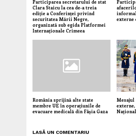
Participarea secretarului de stat
Particip
Clara Staicu la cea de-a treia
afaceril
ediție a Conferinței privind
informal
securitatea Mării Negre,
externe 
organizată sub egida Platformei
Internaționale Crimeea
România sprijină alte state
Mesajul 
membre UE în operațiunile de
externe,
evacuare medicală din Fâșia Gaza
Național
LASĂ UN COMENTARIU