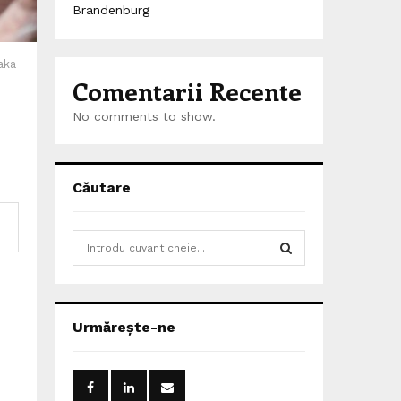
Brandenburg
aka
Comentarii Recente
No comments to show.
Căutare
S
e
a
S
r
c
E
Urmărește-ne
h
f
A
o
r
R