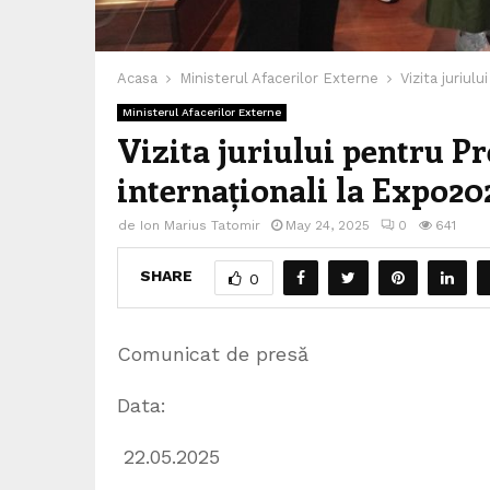
Acasa
Ministerul Afacerilor Externe
Vizita juriul
Ministerul Afacerilor Externe
Vizita juriului pentru P
internaționali la Expo2
de
Ion Marius Tatomir
May 24, 2025
0
641
SHARE
0
Comunicat de presă
Data:
22.05.2025