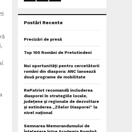
:
C
25
H
Postări Recente
ră
Precizări de presă
,
Top 100 Români de Pretutindeni
al
Noi oportunități pentru cercetătorii
români din diaspora: ANC lansează
două programe de mobilitate
RePatriot recomandă includerea
a
diasporei în strategiile locale,
județene și regionale de dezvoltare
și extinderea „Zilelor Diasporei” la
nivel național
Semnarea Memorandumului de
Înțelegere între Academia Română