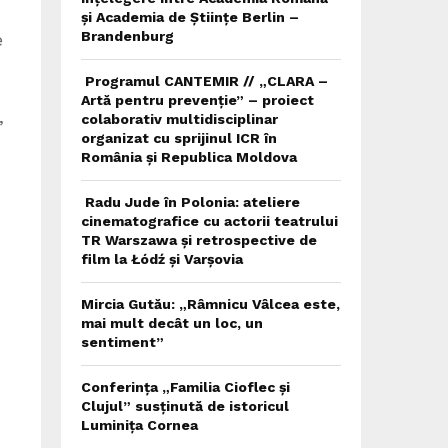
și Academia de Științe Berlin –
Brandenburg
e
Programul CANTEMIR // „CLARA –
Artă pentru prevenție” – proiect
,
colaborativ multidisciplinar
organizat cu sprijinul ICR în
România și Republica Moldova
Radu Jude în Polonia: ateliere
cinematografice cu actorii teatrului
TR Warszawa și retrospective de
film la Łódź și Varșovia
Mircia Gutău: „Râmnicu Vâlcea este,
mai mult decât un loc, un
sentiment”
Conferința „Familia Cioflec și
Clujul” susținută de istoricul
Luminița Cornea