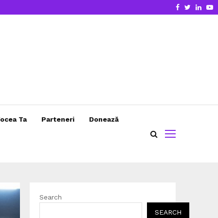
Facebook
Twitter
Linke
Y
ocea Ta
Parteneri
Donează
Search
SEARCH