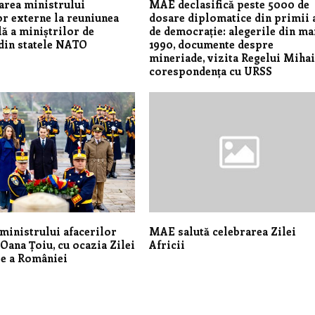
area ministrului
MAE declasifică peste 5000 de
or externe la reuniunea
dosare diplomatice din primii 
ă a miniștrilor de
de democrație: alegerile din ma
din statele NATO
1990, documente despre
mineriade, vizita Regelui Mihai
corespondența cu URSS
ministrului afacerilor
MAE salută celebrarea Zilei
 Oana Țoiu, cu ocazia Zilei
Africii
e a României