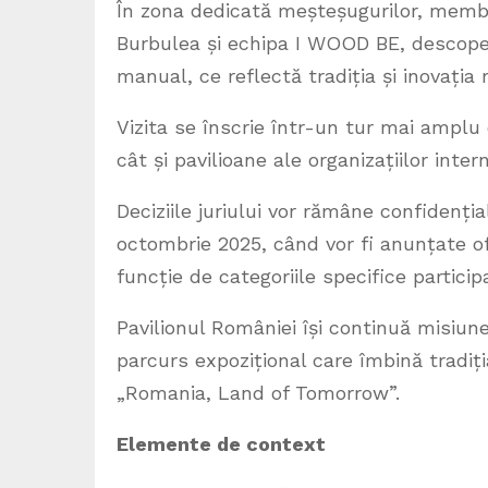
În zona dedicată meșteșugurilor, membri
Burbulea și echipa I WOOD BE, descoperi
manual, ce reflectă tradiția și inovați
Vizita se înscrie într-un tur mai amplu
cât și pavilioane ale organizațiilor inte
Deciziile juriului vor rămâne confidenț
octombrie 2025, când vor fi anunțate ofi
funcție de categoriile specifice participa
Pavilionul României își continuă misiun
parcurs expozițional care îmbină tradiți
„Romania, Land of Tomorrow”.
Elemente de context