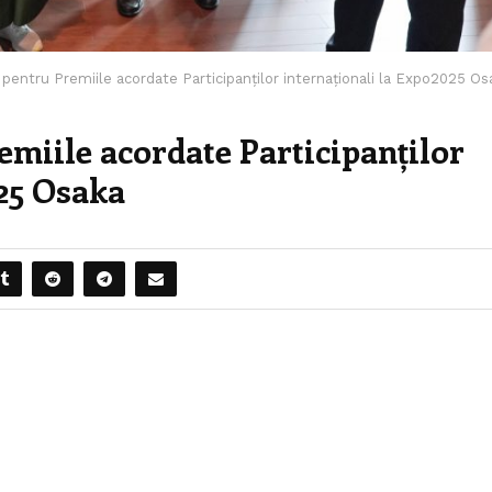
ui pentru Premiile acordate Participanților internaționali la Expo2025 Os
remiile acordate Participanților
025 Osaka