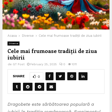
Acasa
Diverse
Cele mai frumoase tradiții de ziua iubirii
Diverse
Cele mai frumoase tradiții de ziua
iubirii
de
GT Post
February 25, 2025
0
1011
SHARE
0
Dragobete este sărbătoarea populară a
iubirii în tradiția românească. Evenimentul