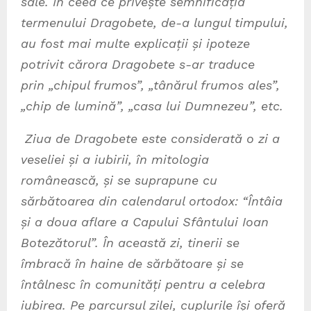
sale. În ceea ce privește semnificația
termenului Dragobete, de-a lungul timpului,
au fost mai multe explicații și ipoteze
potrivit cărora Dragobete s-ar traduce
prin „chipul frumos”, „tânărul frumos ales”,
„chip de lumină”, „casa lui Dumnezeu”, etc.
Ziua de Dragobete este considerată o zi a
veseliei și a iubirii, în mitologia
românească, și se suprapune cu
sărbătoarea din calendarul ortodox: “Întâia
și a doua aflare a Capului Sfântului Ioan
Botezătorul”. În această zi, tinerii se
îmbracă în haine de sărbătoare și se
întâlnesc în comunități pentru a celebra
iubirea. Pe parcursul zilei, cuplurile își oferă