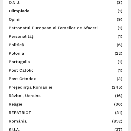
O.N.U.
(3)
Olimpiade
(1)
Opinii
(9)
Patronatul European al Femeilor de Afaceri
(1)
Personalități
(1)
Politică
(6)
Polonia
(22)
Portugalia
(1)
Post Catolic
(1)
Post Ortodox
(3)
Preşedinţia României
(245)
Război, Ucraina
(16)
Religie
(36)
REPATRIOT
(31)
România
(852)
S.U.A.
(37)