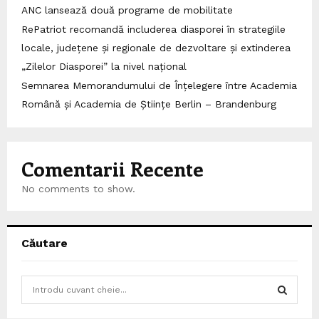
ANC lansează două programe de mobilitate
RePatriot recomandă includerea diasporei în strategiile
locale, județene și regionale de dezvoltare și extinderea
„Zilelor Diasporei” la nivel național
Semnarea Memorandumului de Înțelegere între Academia
Română și Academia de Științe Berlin – Brandenburg
Comentarii Recente
No comments to show.
Căutare
S
e
a
S