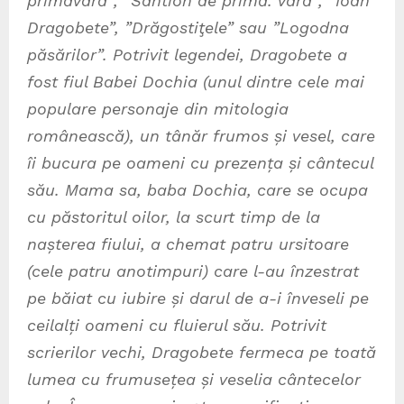
primăvară”, ”Sântion de primă. vară”, ”Ioan
Dragobete”, ”Drăgostiţele” sau ”Logodna
păsărilor”. Potrivit legendei, Dragobete a
fost fiul Babei Dochia (unul dintre cele mai
populare personaje din mitologia
românească), un tânăr frumos și vesel, care
îi bucura pe oameni cu prezența și cântecul
său. Mama sa, baba Dochia, care se ocupa
cu păstoritul oilor, la scurt timp de la
nașterea fiului, a chemat patru ursitoare
(cele patru anotimpuri) care l-au înzestrat
pe băiat cu iubire și darul de a-i înveseli pe
ceilalți oameni cu fluierul său. Potrivit
scrierilor vechi, Dragobete fermeca pe toată
lumea cu frumusețea și veselia cântecelor