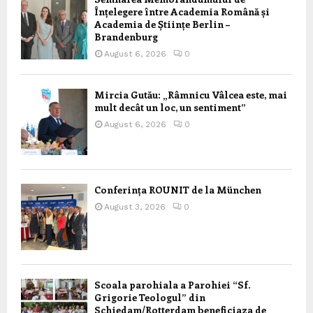
Înțelegere între Academia Română și
Academia de Științe Berlin –
Brandenburg
August 6, 2026
0
Mircia Gutău: „Râmnicu Vâlcea este, mai
mult decât un loc, un sentiment”
August 6, 2026
0
Conferința ROUNIT de la München
August 3, 2026
0
Scoala parohiala a Parohiei “Sf.
Grigorie Teologul” din
Schiedam/Rotterdam beneficiaza de