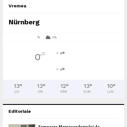
Vremea
Nürnberg
%
0%
°
C
0
0
°
°
0
13
°
13
°
12
°
13
°
10
°
JOI
VIN
SÂM
DUM
LUN
Editoriale
Semnarea Memorandumului de