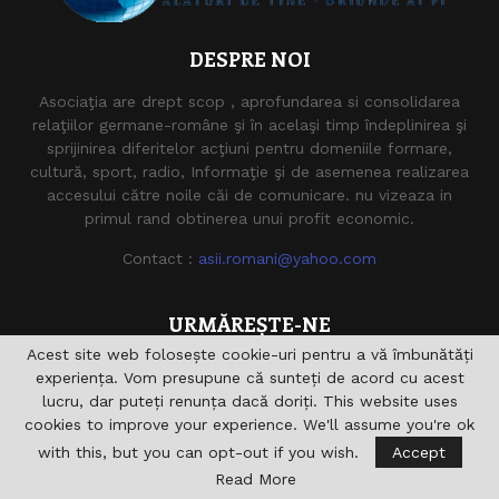
DESPRE NOI
Asociaţia are drept scop , aprofundarea si consolidarea
relaţiilor germane-române şi în acelaşi timp îndeplinirea şi
sprijinirea diferitelor acţiuni pentru domeniile formare,
cultură, sport, radio, Informaţie şi de asemenea realizarea
accesului către noile căi de comunicare. nu vizeaza in
primul rand obtinerea unui profit economic.
Contact :
asii.romani@yahoo.com
URMĂREȘTE-NE
Acest site web folosește cookie-uri pentru a vă îmbunătăți
experiența. Vom presupune că sunteți de acord cu acest
lucru, dar puteți renunța dacă doriți. This website uses
cookies to improve your experience. We'll assume you're ok
with this, but you can opt-out if you wish.
Accept
Read More
@2021 - asiiromani.eu. Toate drepturile rezervate.