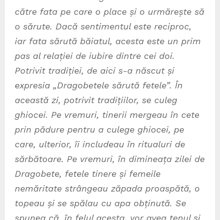
către fata pe care o place și o urmărește să
o sărute. Dacă sentimentul este reciproc,
iar fata sărută băiatul, acesta este un prim
pas al relației de iubire dintre cei doi.
Potrivit tradiției, de aici s-a născut și
expresia „Dragobetele sărută fetele”. În
această zi, potrivit tradițiilor, se culeg
ghiocei. Pe vremuri, tinerii mergeau în cete
prin pădure pentru a culege ghiocei, pe
care, ulterior, îi includeau în ritualuri de
sărbătoare. Pe vremuri, în dimineața zilei de
Dragobete, fetele tinere și femeile
nemăritate strângeau zăpada proaspătă, o
topeau și se spălau cu apa obținută. Se
spunea că, în felul acesta, vor avea tenul și