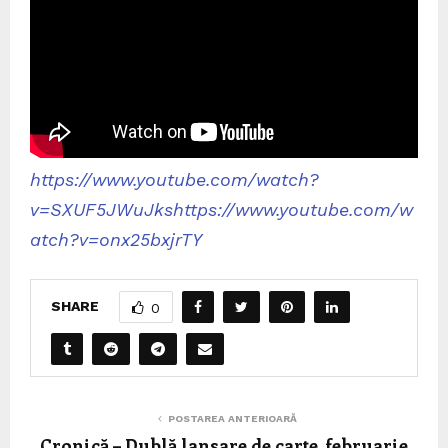
https://www.youtube.com/watch?
v=SXUF5JWuJks
https://www.youtube.com/w
atch?v=onx25bxjrTY
SHARE
0
POSTAREA ANTERIOARĂ
Cronică – Dublă lansare de carte, februarie