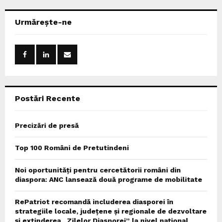
r
c
E
Urmărește-ne
h
f
A
o
r
R
:
C
Postări Recente
H
Precizări de presă
Top 100 Români de Pretutindeni
Noi oportunități pentru cercetătorii români din
diaspora: ANC lansează două programe de mobilitate
RePatriot recomandă includerea diasporei în
strategiile locale, județene și regionale de dezvoltare
și extinderea „Zilelor Diasporei” la nivel național