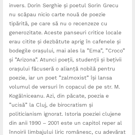
invers. Dorin Serghie și poetul Sorin Grecu
nu scăpau nicio carte nouă de poezie
tipărită, pe care să nu o recenzeze cu
generozitate. Aceste panseuri critice locale
erau citite și dezbătute aprig în cafenele și
bodegile orașului, mai ales la ”Ema”, ”Croco”
și ”Arizona”. Atunci poeții, studenții și bețivii
orașului făcuseră o alianță nobilă pentru
poezie, iar un poet ”zalmoxist” își lansa
volumul de versuri în copacul de pe str. M.
Kogălniceanu. Azi, din păcate, poezia e
”ucisă” la Cluj, de birocratism și
politicianism ignorat. Istoria poeziei clujene
din anii 1990 – 2001 este un capitol reper al
înnoirii limbajului liric românesc, cu adevărat