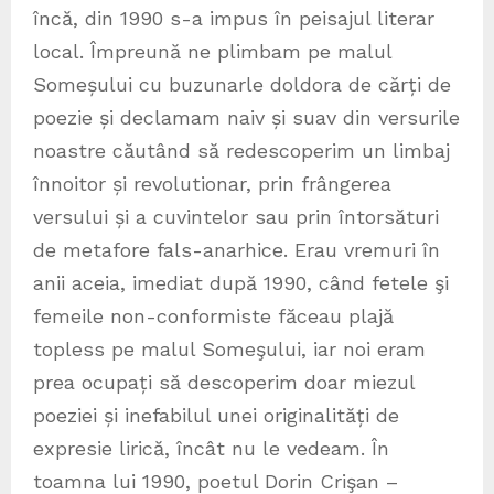
încă, din 1990 s-a impus în peisajul literar
local. Împreună ne plimbam pe malul
Someșului cu buzunarle doldora de cărți de
poezie și declamam naiv și suav din versurile
noastre căutând să redescoperim un limbaj
înnoitor și revolutionar, prin frângerea
versului și a cuvintelor sau prin întorsături
de metafore fals-anarhice. Erau vremuri în
anii aceia, imediat după 1990, când fetele şi
femeile non-conformiste făceau plajă
topless pe malul Someşului, iar noi eram
prea ocupați să descoperim doar miezul
poeziei și inefabilul unei originalități de
expresie lirică, încât nu le vedeam. În
toamna lui 1990, poetul Dorin Crişan –