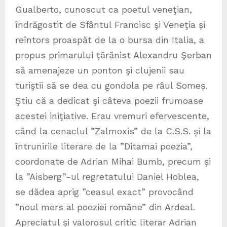
Gualberto, cunoscut ca poetul veneţian,
îndrăgostit de Sfântul Francisc şi Veneţia și
reîntors proaspăt de la o bursa din Italia, a
propus primarului țărănist Alexandru Şerban
să amenajeze un ponton şi clujenii sau
turiştii să se dea cu gondola pe râul Someș.
Ştiu că a dedicat şi câteva poezii frumoase
acestei iniţiative. Erau vremuri efervescente,
când la cenaclul ”Zalmoxis” de la C.S.S. și la
întrunirile literare de la ”Ditamai poezia”,
coordonate de Adrian Mihai Bumb, precum și
la ”Aisberg”-ul regretatului Daniel Hoblea,
se dădea aprig ”ceasul exact” provocând
”noul mers al poeziei române” din Ardeal.
Apreciatul și valorosul critic literar Adrian