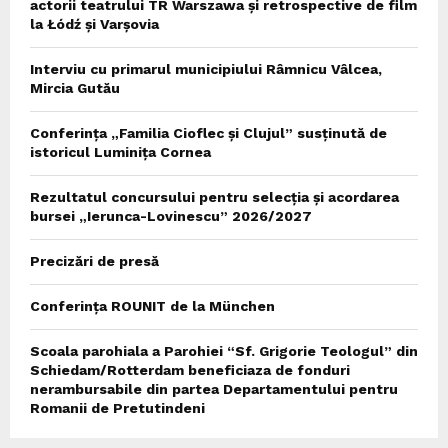
actorii teatrului TR Warszawa și retrospective de film
la Łódź și Varșovia
Interviu cu primarul municipiului Râmnicu Vâlcea,
Mircia Gutău
Conferința „Familia Cioflec și Clujul” susținută de
istoricul Luminița Cornea
Rezultatul concursului pentru selecția și acordarea
bursei „Ierunca-Lovinescu” 2026/2027
Precizări de presă
Conferința ROUNIT de la München
Scoala parohiala a Parohiei “Sf. Grigorie Teologul” din
Schiedam/Rotterdam beneficiaza de fonduri
nerambursabile din partea Departamentului pentru
Romanii de Pretutindeni