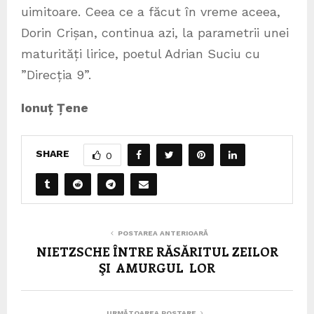
uimitoare. Ceea ce a făcut în vreme aceea,
Dorin Crișan, continua azi, la parametrii unei
maturități lirice, poetul Adrian Suciu cu
”Direcția 9”.
Ionuț Țene
SHARE
0
POSTAREA ANTERIOARĂ
NIETZSCHE ÎNTRE RĂSĂRITUL ZEILOR
ŞI AMURGUL LOR
URMĂTOAREA POSTARE