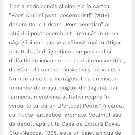
Țion a scris concis și sinergic în cartea
”Poeți clujeni post-decembriști” (2019)
despre Dorin Crișan: „Poet venețian” al
Clujului postdecembrist, întrucât în urma
câştigării unei burse a zăbovit mai multişor
prin Italia, îndrăgostindu-se pasional și
definitiv de icoanele trecutului renascentist,
de Sfântul Francisc din Assisi şi de Veneția.
Nu numai că s-a îndrăgostit ca un visător
romantic de orașul dogilor din lagună, dar
farmecul meridional al Italiei respiră în
versurile lui ca un „Portocal Poetic” încărcat
cu fructe fantastice, aromate. Volumul său
de debut, apărut la Casa de Editură Dokia,
Cluj-Napoca, 1995, este un caiet ghiduș de