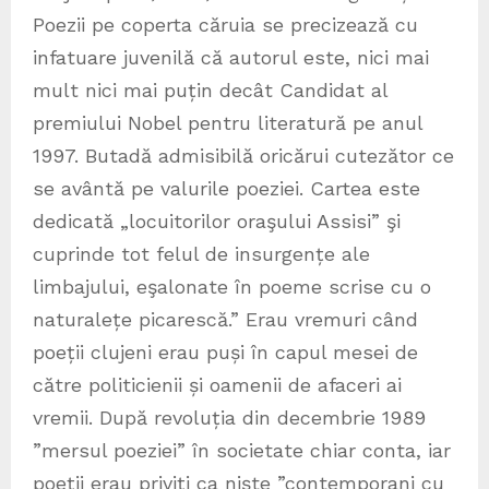
Poezii pe coperta căruia se precizează cu
infatuare juvenilă că autorul este, nici mai
mult nici mai puțin decât Candidat al
premiului Nobel pentru literatură pe anul
1997. Butadă admisibilă oricărui cutezător ce
se avântă pe valurile poeziei. Cartea este
dedicată „locuitorilor oraşului Assisi” şi
cuprinde tot felul de insurgențe ale
limbajului, eşalonate în poeme scrise cu o
naturalețe picarescă.” Erau vremuri când
poeții clujeni erau puși în capul mesei de
către politicienii și oamenii de afaceri ai
vremii. După revoluția din decembrie 1989
”mersul poeziei” în societate chiar conta, iar
poeții erau priviți ca niște ”contemporani cu