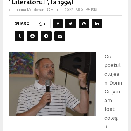
”Literatorul”, la 1994!
de
Liliana Moldovan
April 11, 2022
0
1518
SHARE
0
Cu
poetul
clujea
n Dorin
Crișan
am
fost
coleg
de