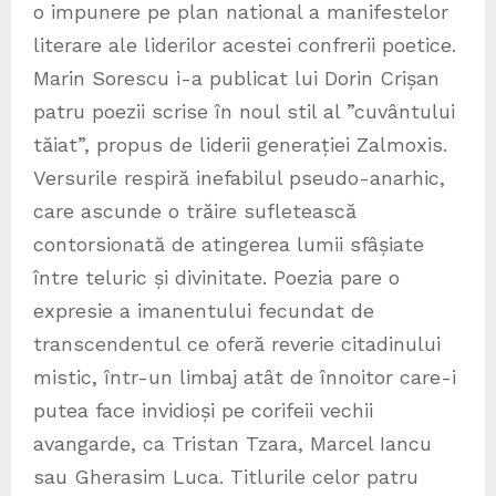
o impunere pe plan national a manifestelor
literare ale liderilor acestei confrerii poetice.
Marin Sorescu i-a publicat lui Dorin Crișan
patru poezii scrise în noul stil al ”cuvântului
tăiat”, propus de liderii generației Zalmoxis.
Versurile respiră inefabilul pseudo-anarhic,
care ascunde o trăire sufletească
contorsionată de atingerea lumii sfâșiate
între teluric și divinitate. Poezia pare o
expresie a imanentului fecundat de
transcendentul ce oferă reverie citadinului
mistic, într-un limbaj atât de înnoitor care-i
putea face invidioși pe corifeii vechii
avangarde, ca Tristan Tzara, Marcel Iancu
sau Gherasim Luca. Titlurile celor patru