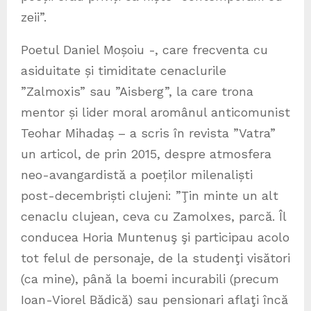
zeii”.
Poetul Daniel Moșoiu -, care frecventa cu
asiduitate și timiditate cenaclurile
”Zalmoxis” sau ”Aisberg”, la care trona
mentor și lider moral aromânul anticomunist
Teohar Mihadaș – a scris în revista ”Vatra”
un articol, de prin 2015, despre atmosfera
neo-avangardistă a poeților milenaliști
post-decembriști clujeni: ”Ţin minte un alt
cenaclu clujean, ceva cu Zamolxes, parcă. Îl
conducea Horia Muntenuş şi participau acolo
tot felul de personaje, de la studenţi visători
(ca mine), până la boemi incurabili (precum
Ioan-Viorel Bădică) sau pensionari aflaţi încă