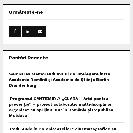
r
c
E
Urmărește-ne
h
f
A
o
r
R
:
C
Postări Recente
H
Semnarea Memorandumului de Înțelegere între
Academia Română și Academia de Științe Berlin –
Brandenburg
Programul CANTEMIR // „CLARA – Artă pentru
prevenție” – proiect colaborativ multidisciplinar
organizat cu sprijinul ICR în România și Republica
Moldova
Radu Jude în Polonia: ateliere cinematografice cu