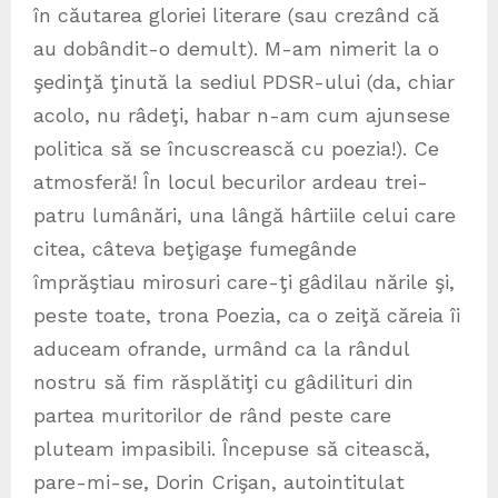
în căutarea gloriei literare (sau crezând că
au dobândit-o demult). M-am nimerit la o
şedinţă ţinută la sediul PDSR-ului (da, chiar
acolo, nu râdeţi, habar n-am cum ajunsese
politica să se încuscrească cu poezia!). Ce
atmosferă! În locul becurilor ardeau trei-
patru lumânări, una lângă hârtiile celui care
citea, câteva beţigaşe fumegânde
împrăştiau mirosuri care-ţi gâdilau nările şi,
peste toate, trona Poezia, ca o zeiţă căreia îi
aduceam ofrande, urmând ca la rândul
nostru să fim răsplătiţi cu gâdilituri din
partea muritorilor de rând peste care
pluteam impasibili. Începuse să citească,
pare-mi-se, Dorin Crişan, autointitulat