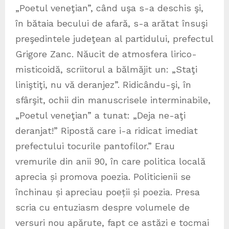
„Poetul veneţian”, când uşa s-a deschis şi,
în bătaia becului de afară, s-a arătat însuşi
preşedintele judeţean al partidului, prefectul
Grigore Zanc. Năucit de atmosfera lirico-
misticoidă, scriitorul a bălmăjit un: „Staţi
liniştiţi, nu vă deranjez”. Ridicându-şi, în
sfârşit, ochii din manuscrisele interminabile,
„Poetul veneţian” a tunat: „Deja ne-aţi
deranjat!” Ripostă care i-a ridicat imediat
prefectului tocurile pantofilor.” Erau
vremurile din anii 90, în care politica locală
aprecia și promova poezia. Politicienii se
închinau și apreciau poeții și poezia. Presa
scria cu entuziasm despre volumele de
versuri nou apărute, fapt ce astăzi e tocmai