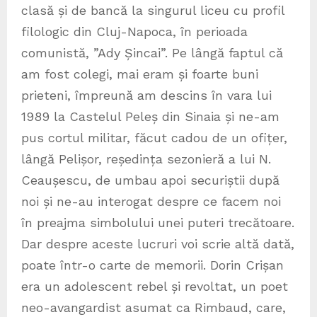
clasă și de bancă la singurul liceu cu profil
filologic din Cluj-Napoca, în perioada
comunistă, ”Ady Șincai”. Pe lângă faptul că
am fost colegi, mai eram și foarte buni
prieteni, împreună am descins în vara lui
1989 la Castelul Peleș din Sinaia și ne-am
pus cortul militar, făcut cadou de un ofițer,
lângă Pelișor, reședința sezonieră a lui N.
Ceaușescu, de umbau apoi securiștii după
noi și ne-au interogat despre ce facem noi
în preajma simbolului unei puteri trecătoare.
Dar despre aceste lucruri voi scrie altă dată,
poate într-o carte de memorii. Dorin Crișan
era un adolescent rebel și revoltat, un poet
neo-avangardist asumat ca Rimbaud, care,