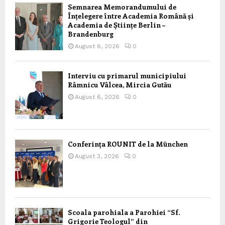
Semnarea Memorandumului de
Înțelegere între Academia Română și
Academia de Științe Berlin –
Brandenburg
August 6, 2026
0
Interviu cu primarul municipiului
Râmnicu Vâlcea, Mircia Gutău
August 6, 2026
0
Conferința ROUNIT de la München
August 3, 2026
0
Scoala parohiala a Parohiei “Sf.
Grigorie Teologul” din