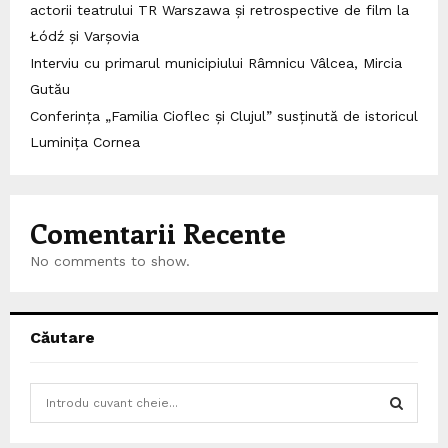
actorii teatrului TR Warszawa și retrospective de film la
Łódź și Varșovia
Interviu cu primarul municipiului Râmnicu Vâlcea, Mircia
Gutău
Conferința „Familia Cioflec și Clujul” susținută de istoricul
Luminița Cornea
Comentarii Recente
No comments to show.
Căutare
S
e
a
S