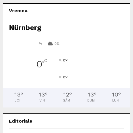
Vremea
Nürnberg
%
0%
°
C
0
0
°
°
0
13
°
13
°
12
°
13
°
10
°
JOI
VIN
SÂM
DUM
LUN
Editoriale