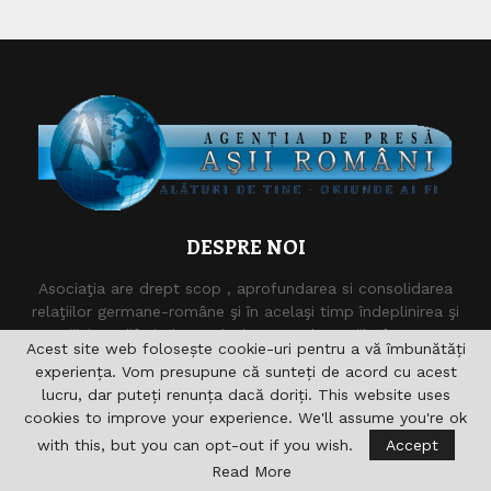
DESPRE NOI
Asociaţia are drept scop , aprofundarea si consolidarea
relaţiilor germane-române şi în acelaşi timp îndeplinirea şi
sprijinirea diferitelor acţiuni pentru domeniile formare,
Acest site web folosește cookie-uri pentru a vă îmbunătăți
cultură, sport, radio, Informaţie şi de asemenea realizarea
experiența. Vom presupune că sunteți de acord cu acest
accesului către noile căi de comunicare. nu vizeaza in
lucru, dar puteți renunța dacă doriți. This website uses
primul rand obtinerea unui profit economic.
cookies to improve your experience. We'll assume you're ok
Contact :
asii.romani@yahoo.com
with this, but you can opt-out if you wish.
Accept
Read More