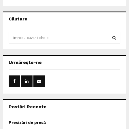
Căutare
S
e
a
S
r
c
E
Urmărește-ne
h
f
A
o
r
R
:
C
Postări Recente
H
Precizări de presă