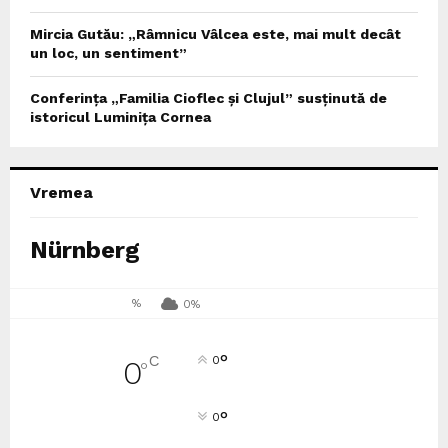
Mircia Gutău: „Râmnicu Vâlcea este, mai mult decât
un loc, un sentiment”
Conferința „Familia Cioflec și Clujul” susținută de
istoricul Luminița Cornea
Vremea
Nürnberg
%
0%
°
C
0
0
°
°
0