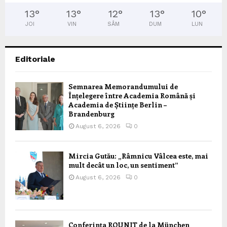
13
°
13
°
12
°
13
°
10
°
JOI
VIN
SÂM
DUM
LUN
Editoriale
Semnarea Memorandumului de
Înțelegere între Academia Română și
Academia de Științe Berlin –
Brandenburg
August 6, 2026
0
Mircia Gutău: „Râmnicu Vâlcea este, mai
mult decât un loc, un sentiment”
August 6, 2026
0
Conferința ROUNIT de la München