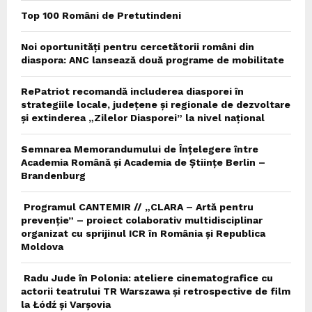
Top 100 Români de Pretutindeni
Noi oportunități pentru cercetătorii români din
diaspora: ANC lansează două programe de mobilitate
RePatriot recomandă includerea diasporei în
strategiile locale, județene și regionale de dezvoltare
și extinderea „Zilelor Diasporei” la nivel național
Semnarea Memorandumului de Înțelegere între
Academia Română și Academia de Științe Berlin –
Brandenburg
Programul CANTEMIR // „CLARA – Artă pentru
prevenție” – proiect colaborativ multidisciplinar
organizat cu sprijinul ICR în România și Republica
Moldova
Radu Jude în Polonia: ateliere cinematografice cu
actorii teatrului TR Warszawa și retrospective de film
la Łódź și Varșovia