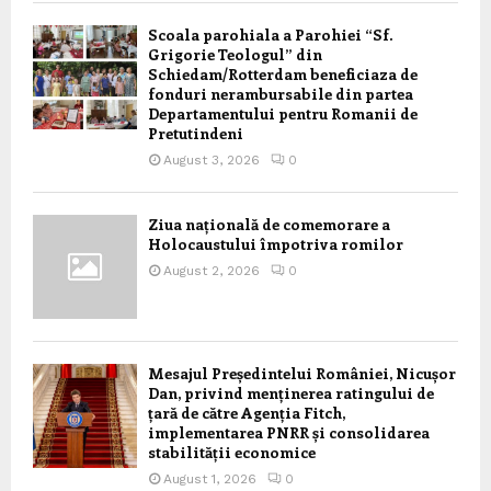
Scoala parohiala a Parohiei “Sf.
Grigorie Teologul” din
Schiedam/Rotterdam beneficiaza de
fonduri nerambursabile din partea
Departamentului pentru Romanii de
Pretutindeni
August 3, 2026
0
Ziua națională de comemorare a
Holocaustului împotriva romilor
August 2, 2026
0
Mesajul Președintelui României, Nicușor
Dan, privind menținerea ratingului de
țară de către Agenția Fitch,
implementarea PNRR și consolidarea
stabilității economice
August 1, 2026
0