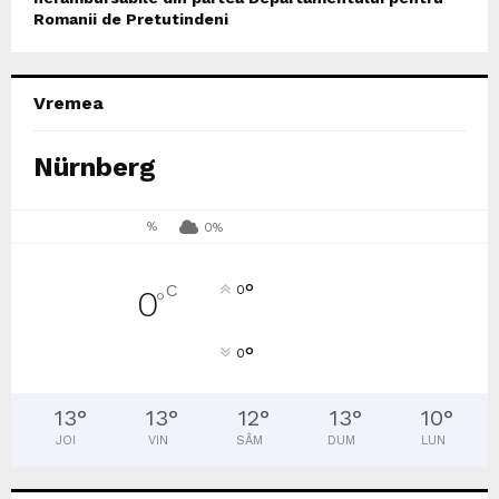
Romanii de Pretutindeni
Vremea
Nürnberg
%
0%
°
C
0
0
°
°
0
13
°
13
°
12
°
13
°
10
°
JOI
VIN
SÂM
DUM
LUN