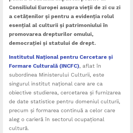
Consiliului Europei asupra vieții de zi cu zi
a cetățenilor și pentru a evidenția rolul
esențial al culturii și patrimoniului în
promovarea drepturilor omului,
democrației și statului de drept.
Institutul Național pentru Cercetare și
Formare Culturală (INCFC)
, aflat în
subordinea Ministerului Culturii, este
singurul institut național care are ca
obiective studierea, cercetarea și furnizarea
de date statistice pentru domeniul culturii,
precum și formarea continuă a celor care
aleg o carieră în sectorul ocupațional
cultură.