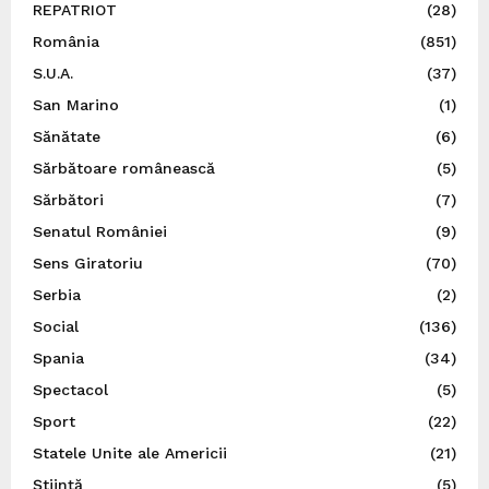
REPATRIOT
(28)
România
(851)
S.U.A.
(37)
San Marino
(1)
Sănătate
(6)
Sărbătoare românească
(5)
Sărbători
(7)
Senatul României
(9)
Sens Giratoriu
(70)
Serbia
(2)
Social
(136)
Spania
(34)
Spectacol
(5)
Sport
(22)
Statele Unite ale Americii
(21)
Știință
(5)