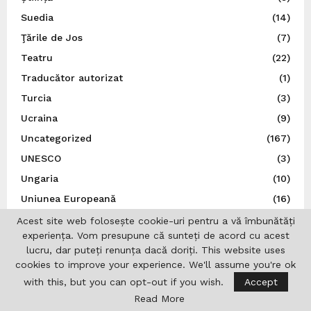
Suedia
(14)
Ţările de Jos
(7)
Teatru
(22)
Traducător autorizat
(1)
Turcia
(3)
Ucraina
(9)
Uncategorized
(167)
UNESCO
(3)
Ungaria
(10)
Uniunea Europeană
(16)
Uniunea Ziariștilor Profesioniști din România
(37)
Acest site web folosește cookie-uri pentru a vă îmbunătăți
experiența. Vom presupune că sunteți de acord cu acest
lucru, dar puteți renunța dacă doriți. This website uses
cookies to improve your experience. We'll assume you're ok
with this, but you can opt-out if you wish.
Accept
Read More