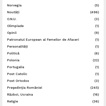
Norvegia
(5)
Noutăți
(496)
O.N.U.
(3)
Olimpiade
(1)
Opinii
(9)
Patronatul European al Femeilor de Afaceri
(1)
Personalități
(1)
Politică
(6)
Polonia
(22)
Portugalia
(1)
Post Catolic
(1)
Post Ortodox
(3)
Preşedinţia României
(245)
Război, Ucraina
(16)
Religie
(36)