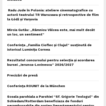
Radu Jude în Polonia: ateliere cinematografice cu
actorii teatrului TR Warszawa și retrospective de film
la Łódź și Varșovia
Mircia Gutău: „Râmnicu Vâlcea este, mai mult decât
un loc, un sentiment”
Conferința „Familia Cioflec și Clujul” susținută de
istoricul Luminița Cornea
Rezultatul concursului pentru selecția și acordarea
bursei „Ierunca-Lovinescu” 2026/2027
Precizări de presă
Conferința ROUNIT de la München
Scoala parohiala a Parohiei “Sf. Grigorie Teologul” din
Schiedam/Rotterdam beneficiaza de fonduri
nerambursabile din partea Departamentului pentru