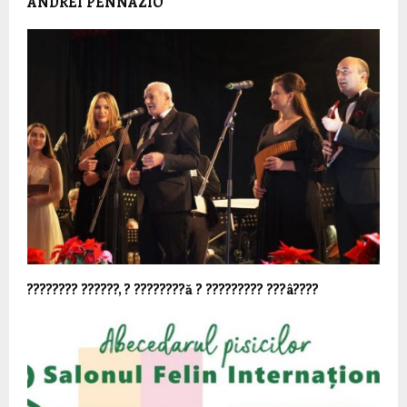
ANDREI PENNAZIO
???????? ??????, ? ????????ă ? ????????? ???â????