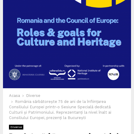
Acasa
Diverse
România sărbătorește 75 de ani de la înființarea
Consiliului Europei printr-o Sesiune Specială dedicată
Culturii și Patrimoniului. Reprezentanți la nivel înalt ai
Consiliului Europei, prezenți la București
Diverse