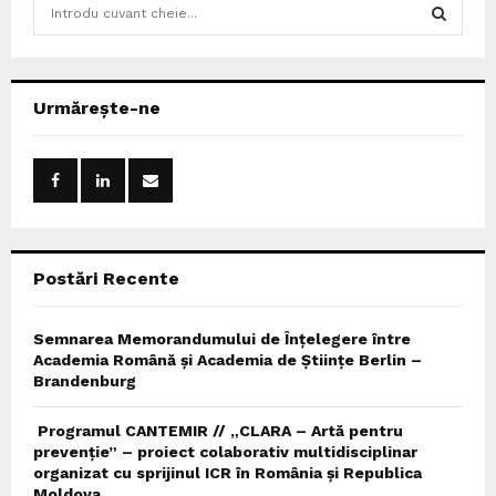
S
e
a
S
r
c
E
Urmărește-ne
h
f
A
o
r
R
:
C
Postări Recente
H
Semnarea Memorandumului de Înțelegere între
Academia Română și Academia de Științe Berlin –
Brandenburg
Programul CANTEMIR // „CLARA – Artă pentru
prevenție” – proiect colaborativ multidisciplinar
organizat cu sprijinul ICR în România și Republica
Moldova