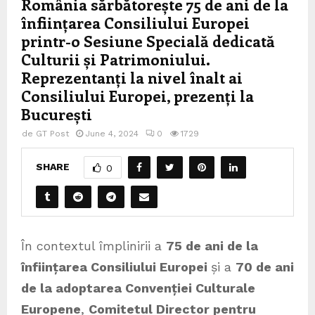
România sărbătorește 75 de ani de la
înființarea Consiliului Europei
printr-o Sesiune Specială dedicată
Culturii și Patrimoniului.
Reprezentanți la nivel înalt ai
Consiliului Europei, prezenți la
București
de
GT Post
June 4, 2024
0
1729
SHARE
0
În contextul împlinirii a
75 de ani de la
înființarea Consiliului Europei
și a
70 de ani
de la adoptarea Convenției Culturale
Europene
,
Comitetul Director pentru