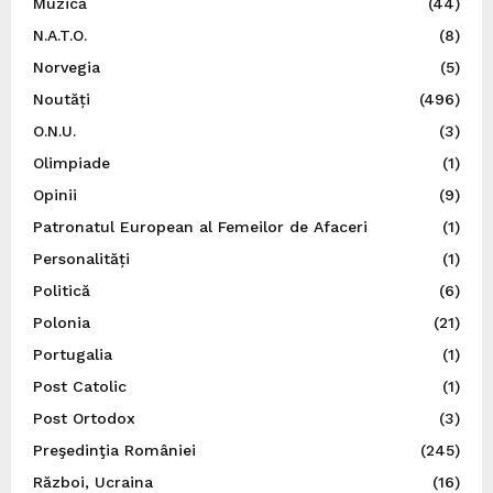
Muzică
(44)
N.A.T.O.
(8)
Norvegia
(5)
Noutăți
(496)
O.N.U.
(3)
Olimpiade
(1)
Opinii
(9)
Patronatul European al Femeilor de Afaceri
(1)
Personalități
(1)
Politică
(6)
Polonia
(21)
Portugalia
(1)
Post Catolic
(1)
Post Ortodox
(3)
Preşedinţia României
(245)
Război, Ucraina
(16)