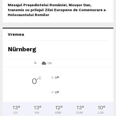
Mesajul Președintelui României, Nicușor Dan,
transmis cu prilejul Zilei Europene de Comemorare a
Holocaustului Romilor
Vremea
Nürnberg
%
0%
°
C
0
0
°
°
0
13
°
13
°
12
°
13
°
10
°
JOI
VIN
SÂM
DUM
LUN