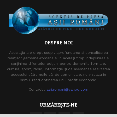
DESPRE NOI
Asociaţia are drept scop , aprofundarea si consolidarea
relaţiilor germane-române şi în acelaşi timp îndeplinirea şi
sprijinirea diferitelor acţiuni pentru domeniile formare,
cultură, sport, radio, Informaţie şi de asemenea realizarea
accesului către noile căi de comunicare. nu vizeaza in
primul rand obtinerea unui profit economic.
Contact :
asii.romani@yahoo.com
URMĂREȘTE-NE