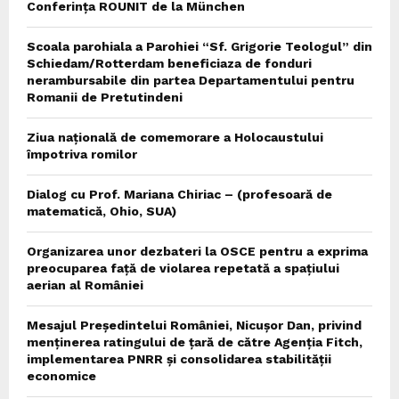
Conferința ROUNIT de la München
Scoala parohiala a Parohiei “Sf. Grigorie Teologul” din
Schiedam/Rotterdam beneficiaza de fonduri
nerambursabile din partea Departamentului pentru
Romanii de Pretutindeni
Ziua națională de comemorare a Holocaustului
împotriva romilor
Dialog cu Prof. Mariana Chiriac – (profesoară de
matematică, Ohio, SUA)
Organizarea unor dezbateri la OSCE pentru a exprima
preocuparea față de violarea repetată a spațiului
aerian al României
Mesajul Președintelui României, Nicușor Dan, privind
menținerea ratingului de țară de către Agenția Fitch,
implementarea PNRR și consolidarea stabilității
economice