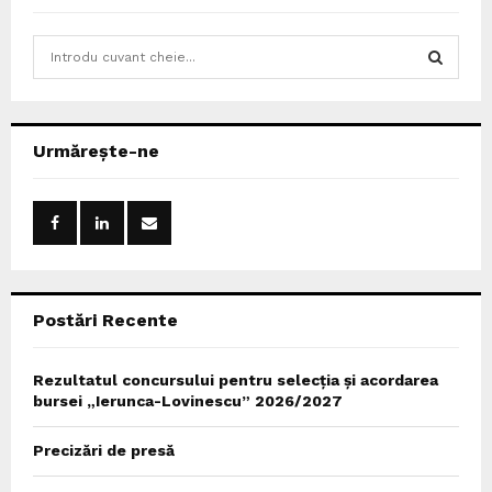
S
e
a
S
r
c
E
Urmărește-ne
h
f
A
o
r
R
:
C
Postări Recente
H
Rezultatul concursului pentru selecția și acordarea
bursei „Ierunca-Lovinescu” 2026/2027
Precizări de presă