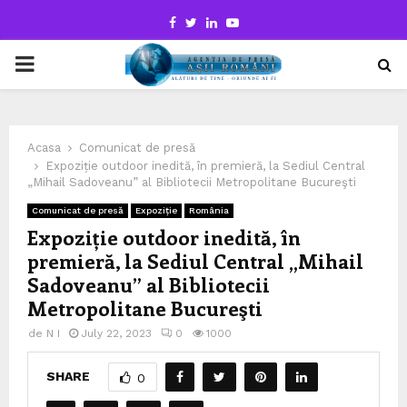
Facebook
Twitter
Linkedin
Youtube
PRIMARY
MENU
Acasa
Comunicat de presă
Expoziție outdoor inedită, în premieră, la Sediul Central
„Mihail Sadoveanu” al Bibliotecii Metropolitane Bucureşti
Comunicat de presă
Expoziție
România
Expoziție outdoor inedită, în
premieră, la Sediul Central „Mihail
Sadoveanu” al Bibliotecii
Metropolitane Bucureşti
de
N I
July 22, 2023
0
1000
SHARE
0