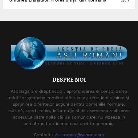
Uniunea Ziariștilor Profesioniști din România
(37)
DESPRE NOI
Asociaţia are drept scop , aprofundarea si consolidarea
relaţiilor germane-române şi în acelaşi timp îndeplinirea şi
sprijinirea diferitelor acţiuni pentru domeniile formare,
cultură, sport, radio, Informaţie şi de asemenea realizarea
accesului către noile căi de comunicare. nu vizeaza in
primul rand obtinerea unui profit economic.
Contact :
asii.romani@yahoo.com