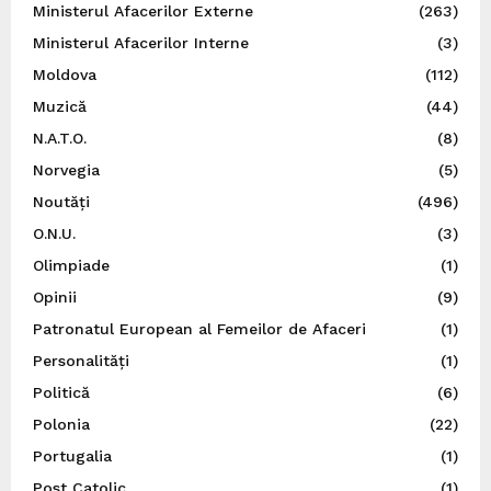
Ministerul Afacerilor Externe
(263)
Ministerul Afacerilor Interne
(3)
Moldova
(112)
Muzică
(44)
N.A.T.O.
(8)
Norvegia
(5)
Noutăți
(496)
O.N.U.
(3)
Olimpiade
(1)
Opinii
(9)
Patronatul European al Femeilor de Afaceri
(1)
Personalități
(1)
Politică
(6)
Polonia
(22)
Portugalia
(1)
Post Catolic
(1)