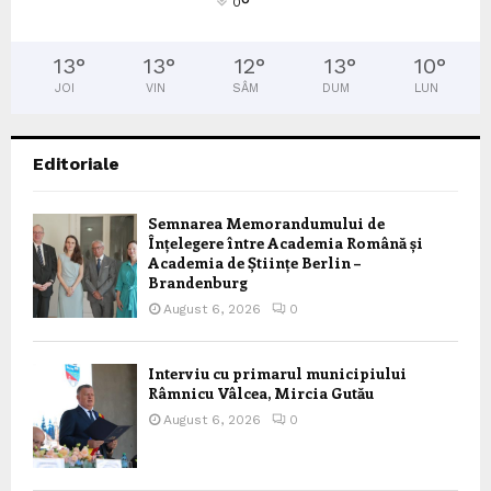
°
0
13
°
13
°
12
°
13
°
10
°
JOI
VIN
SÂM
DUM
LUN
Editoriale
Semnarea Memorandumului de
Înțelegere între Academia Română și
Academia de Științe Berlin –
Brandenburg
August 6, 2026
0
Interviu cu primarul municipiului
Râmnicu Vâlcea, Mircia Gutău
August 6, 2026
0