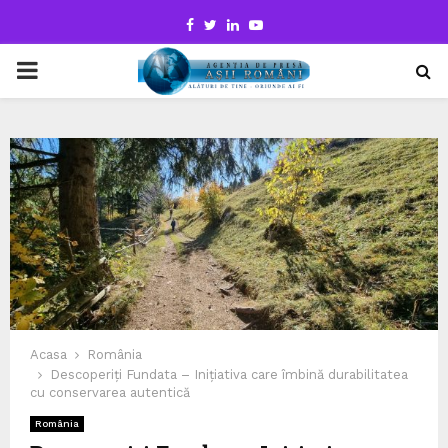
Facebook
Twitter
Linkedin
Youtube
PRIMARY
MENU
Acasa
România
Descoperiți Fundata – Inițiativa care îmbină durabilitatea
cu conservarea autentică
România