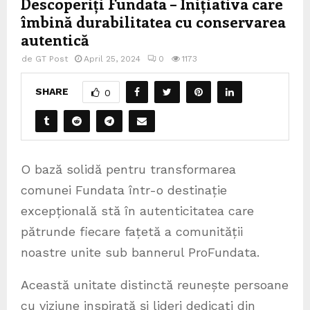
Descoperiți Fundata – Inițiativa care
îmbină durabilitatea cu conservarea
autentică
de
GT Post
April 25, 2024
0
1173
SHARE
0
O bază solidă pentru transformarea
comunei Fundata într-o destinație
excepțională stă în autenticitatea care
pătrunde fiecare fațetă a comunității
noastre unite sub bannerul ProFundata.
Această unitate distinctă reunește persoane
cu viziune inspirată și lideri dedicați din