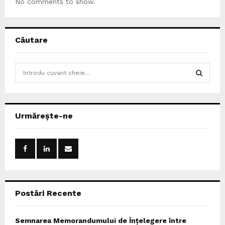
No comments to show.
Căutare
S
e
a
S
r
c
E
Urmărește-ne
h
f
A
o
r
R
:
C
Postări Recente
H
Semnarea Memorandumului de Înțelegere între