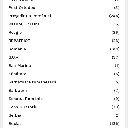
Post Ortodox
(3)
Preşedinţia României
(245)
Război, Ucraina
(16)
Religie
(36)
REPATRIOT
(28)
România
(851)
S.U.A.
(37)
San Marino
(1)
Sănătate
(6)
Sărbătoare românească
(5)
Sărbători
(7)
Senatul României
(9)
Sens Giratoriu
(70)
Serbia
(2)
Social
(136)