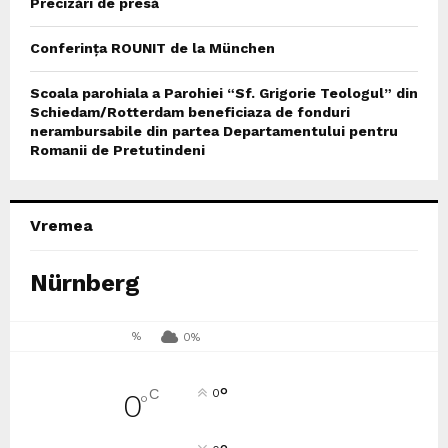
Precizări de presă
Conferința ROUNIT de la München
Scoala parohiala a Parohiei “Sf. Grigorie Teologul” din
Schiedam/Rotterdam beneficiaza de fonduri
nerambursabile din partea Departamentului pentru
Romanii de Pretutindeni
Vremea
Nürnberg
%
0%
°
C
0
0
°