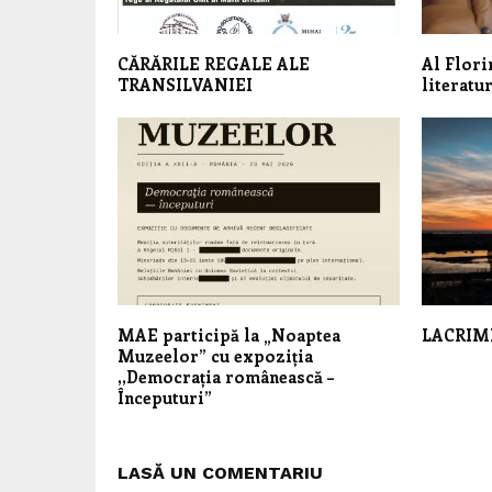
CĂRĂRILE REGALE ALE
Al Flori
TRANSILVANIEI
literatu
MAE participă la „Noaptea
LACRIM
Muzeelor” cu expoziția
,,Democrația românească –
Începuturi”
LASĂ UN COMENTARIU