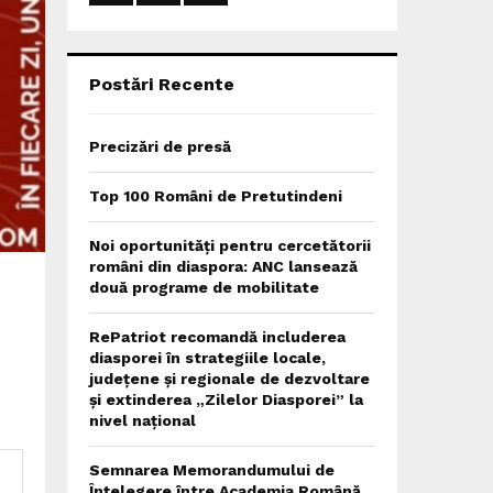
:
C
H
Postări Recente
Precizări de presă
Top 100 Români de Pretutindeni
Noi oportunități pentru cercetătorii
români din diaspora: ANC lansează
două programe de mobilitate
RePatriot recomandă includerea
diasporei în strategiile locale,
județene și regionale de dezvoltare
și extinderea „Zilelor Diasporei” la
nivel național
Semnarea Memorandumului de
Înțelegere între Academia Română