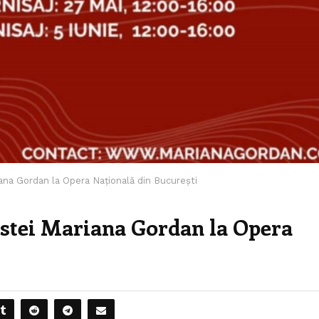
riana Gordan la Opera Națională din București
tistei Mariana Gordan la Opera