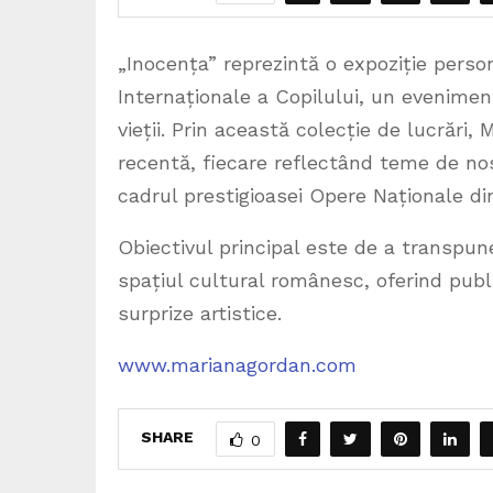
„Inocența” reprezintă o expoziție person
Internaționale a Copilului, un eveniment
vieții. Prin această colecție de lucrări,
recentă, fiecare reflectând teme de no
cadrul prestigioasei Opere Naționale din
Obiectivul principal este de a transpun
spațiul cultural românesc, oferind publi
surprize artistice.
www.marianagordan.com
SHARE
0