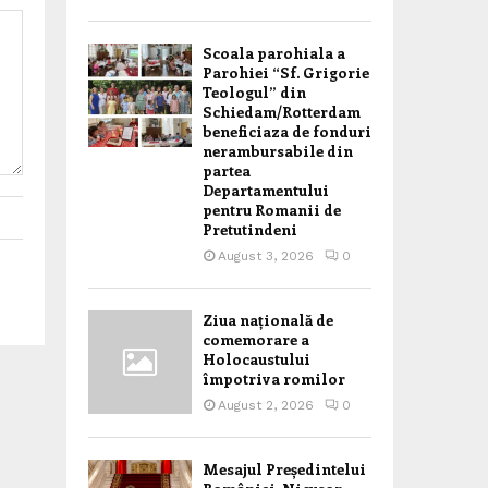
Scoala parohiala a
Parohiei “Sf. Grigorie
Teologul” din
Schiedam/Rotterdam
beneficiaza de fonduri
nerambursabile din
partea
Departamentului
pentru Romanii de
Pretutindeni
August 3, 2026
0
Ziua națională de
comemorare a
Holocaustului
împotriva romilor
August 2, 2026
0
Mesajul Președintelui