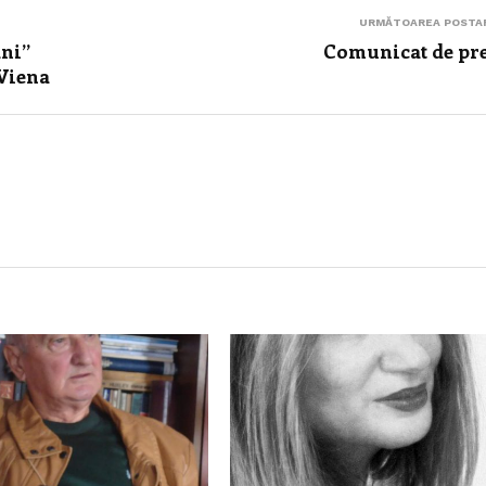
URMĂTOAREA POSTA
ani”
Comunicat de pr
 Viena