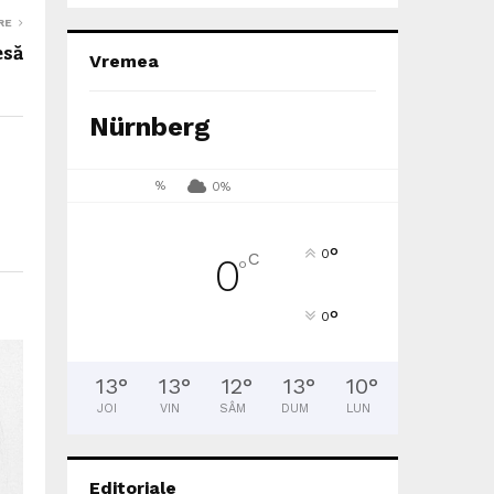
RE
esă
Vremea
Nürnberg
%
0%
°
0
C
0
°
°
0
13
°
13
°
12
°
13
°
10
°
JOI
VIN
SÂM
DUM
LUN
Editoriale