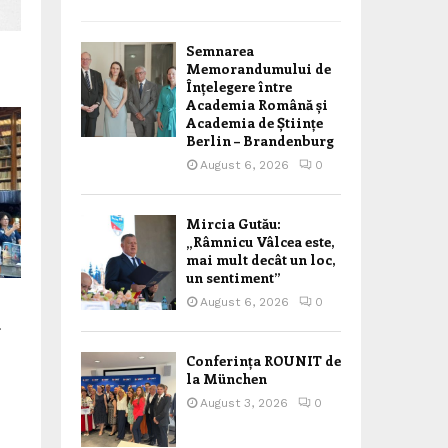
Semnarea
Memorandumului de
Înțelegere între
Academia Română și
Academia de Științe
Berlin – Brandenburg
August 6, 2026
0
Mircia Gutău:
„Râmnicu Vâlcea este,
mai mult decât un loc,
un sentiment”
August 6, 2026
0
&
Conferința ROUNIT de
la München
August 3, 2026
0