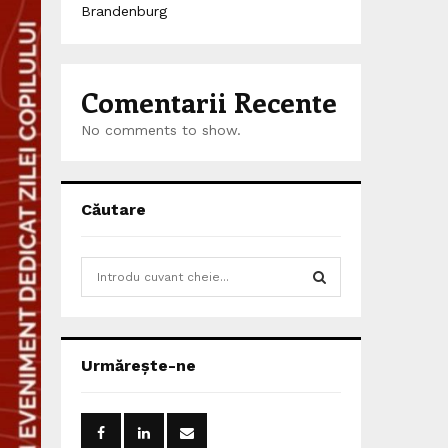
Brandenburg
Comentarii Recente
No comments to show.
Căutare
S
e
a
S
r
c
E
Urmărește-ne
h
f
A
o
r
R