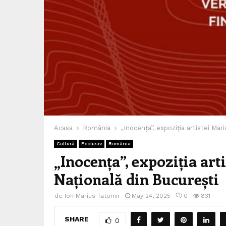
Acasa
România
„Inocența”, expoziția artistei Ma
Cultură
Exclusiv
România
„Inocența”, expoziția ar
Națională din București
de
Ion Marius Tatomir
May 24, 2025
0
831
SHARE
0