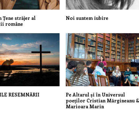
n Țene străjer al
Noi suntem iubire
rii române
ILE RESEMNĂRII
Pe Altarul și în Universul
poeților Cristian Mărgineanu 
Marioara Marin