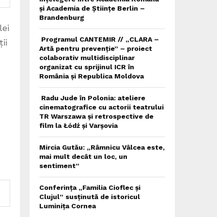
și Academia de Științe Berlin –
Brandenburg
lei
Programul CANTEMIR // „CLARA –
ii
Artă pentru prevenție” – proiect
colaborativ multidisciplinar
organizat cu sprijinul ICR în
România și Republica Moldova
Radu Jude în Polonia: ateliere
cinematografice cu actorii teatrului
TR Warszawa și retrospective de
film la Łódź și Varșovia
Mircia Gutău: „Râmnicu Vâlcea este,
mai mult decât un loc, un
sentiment”
Conferința „Familia Cioflec și
Clujul” susținută de istoricul
Luminița Cornea