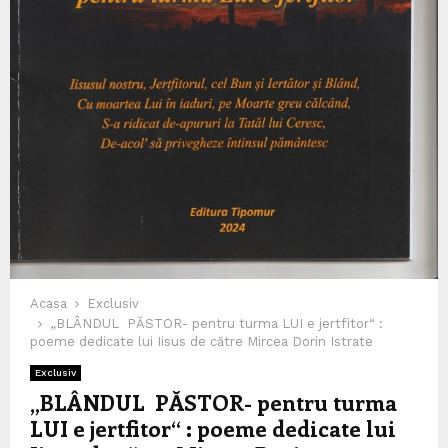
Acasa
Exclusiv
„BLÂNDUL PĂSTOR- pentru turma LUI e jertfitor“ :
poeme dedicate lui Iisus de către Mircea Dorin Istrate
Exclusiv
„BLÂNDUL PĂSTOR- pentru turma
LUI e jertfitor“ : poeme dedicate lui