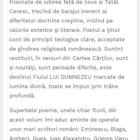
frisonate de iubirea față de Iisus și Tatăl
Ceresc, trecînd de barajul inerent al
diferitelor doctrine creştine, mizînd pe
valorile estetice şi literare. Poetul a ţinut
cont de principii teologice clare, acceptate
de gîndirea religioasă românească. Suntnt
restituiri, în versuri din Cartea Cărților, sunt
și noutăţi, sunt perioade diferite, este
destinul Fiului LUI DUMNEZEU marcate de
lumina divină, toate se impun prin trăire
profundă.
Superbele poeme, unele chiar fluvii, din
acest volum îmi aduc aminte de operele
unor mari scriitori români: Eminescu, Blaga,
Arghezi, Goga, Ioan Alexandru, Grigore Vieru.