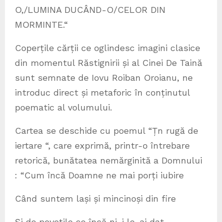
O,/LUMINA DUCÂND-O/CELOR DIN
MORMINTE.“
Coperțile cărții ce oglindesc imagini clasice
din momentul Răstignirii și al Cinei De Taină
sunt semnate de Iovu Roiban Oroianu, ne
introduc direct și metaforic în conținutul
poematic al volumului.
Cartea se deschide cu poemul “Țn rugă de
iertare “, care exprimă, printr-o întrebare
retorică, bunătatea nemărginită a Domnului
: “Cum încă Doamne ne mai porți iubire
Când suntem lași și mincinoși din fire
Și de povețile ce încă ni-i le-ai dat