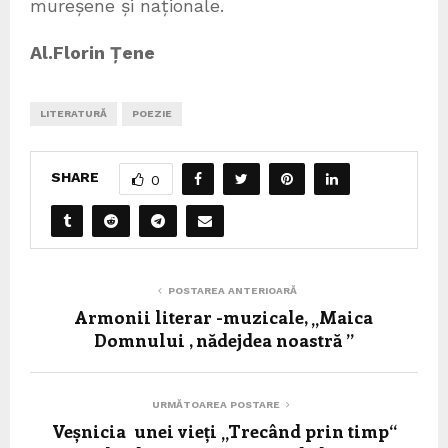
mureșene și naționale.
Al.Florin Țene
LITERATURĂ
POEZIE
SHARE
0
POSTAREA ANTERIOARĂ
Armonii literar -muzicale, „Maica
Domnului , nădejdea noastră ’’
URMĂTOAREA POSTARE
Veșnicia unei vieți „Trecând prin timp“