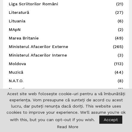
Liga Scriitorilor Români
(21)
Literatură
(27)
Lituania
(6)
MApN
(2)
Marea Britanie
(49)
Ministerul Afacerilor Externe
(265)
Ministerul Afacerilor Interne
(3)
Moldova
(113)
Muzică
(44)
N.A.T.O.
(8)
Norvegia
(5)
Acest site web folosește cookie-uri pentru a vă îmbunătăți
Noutăți
(496)
experiența. Vom presupune că sunteți de acord cu acest
lucru, dar puteți renunța dacă doriți. This website uses
O.N.U.
(3)
cookies to improve your experience. We'll assume you're ok
Olimpiade
(1)
with this, but you can opt-out if you wish.
Accept
Opinii
(9)
Read More
Patronatul European al Femeilor de Afaceri
(1)