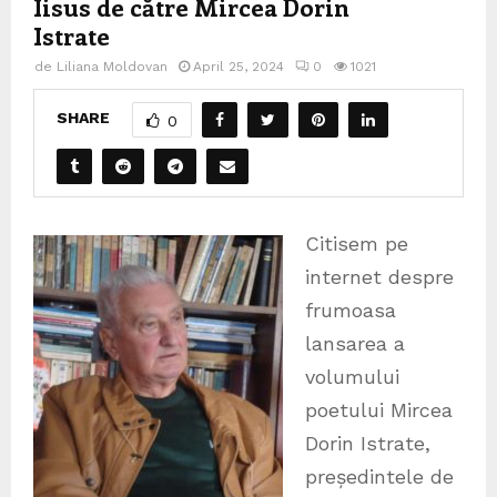
Iisus de către Mircea Dorin
Istrate
de
Liliana Moldovan
April 25, 2024
0
1021
SHARE
0
Citisem pe
internet despre
frumoasa
lansarea a
volumului
poetului Mircea
Dorin Istrate,
președintele de