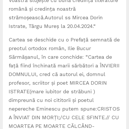
Voastră slujește cu bună credință literature
română și credința noastră
strămoșească.Autorul ss Mircea Dorin
Istrate, Târgu Mureș la 20.04.2024.“
Cartea se deschide cu o Prefață semnată de
preotul ortodox român, Ilie Bucur
Sărmășanul, în care conchide: “Cartea de
față fiind închinată marii sărbători a ÎNVIERII
DOMNULUI, cred că autorul ei, domnul
profesor, scriitor și poet MIRCEA DORIN
ISTRATE(mare iubitor de străbuni )
dimpreună cu noi cititorii și poetul
nepereche Eminescu putem spune:CRISTOS
A ÎNVIAT DIN MORȚI;/CU CELE SFINTE.// CU
MOARTEA PE MOARTE CĂLCÂND-