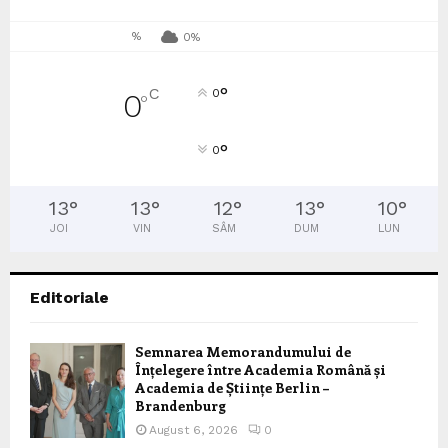
%
0%
°
C
0
0
°
°
0
13
°
13
°
12
°
13
°
10
°
JOI
VIN
SÂM
DUM
LUN
Editoriale
Semnarea Memorandumului de
Înțelegere între Academia Română și
Academia de Științe Berlin –
Brandenburg
August 6, 2026
0