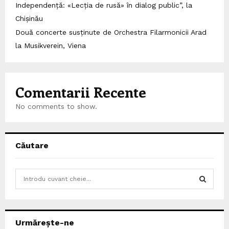
Independență: «Lecția de rusă» în dialog public”, la
Chișinău
Două concerte susținute de Orchestra Filarmonicii Arad
la Musikverein, Viena
Comentarii Recente
No comments to show.
Căutare
S
e
a
S
r
c
E
Urmărește-ne
h