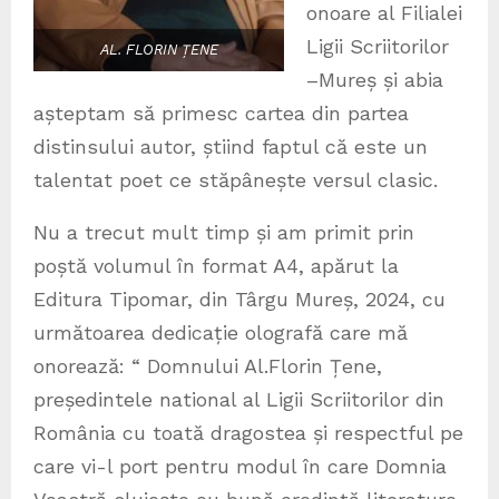
onoare al Filialei
Ligii Scriitorilor
AL. FLORIN ȚENE
–Mureș și abia
așteptam să primesc cartea din partea
distinsului autor, știind faptul că este un
talentat poet ce stăpânește versul clasic.
Nu a trecut mult timp și am primit prin
poștă volumul în format A4, apărut la
Editura Tipomar, din Târgu Mureș, 2024, cu
următoarea dedicație olografă care mă
onorează: “ Domnului Al.Florin Țene,
președintele national al Ligii Scriitorilor din
România cu toată dragostea și respectful pe
care vi-l port pentru modul în care Domnia