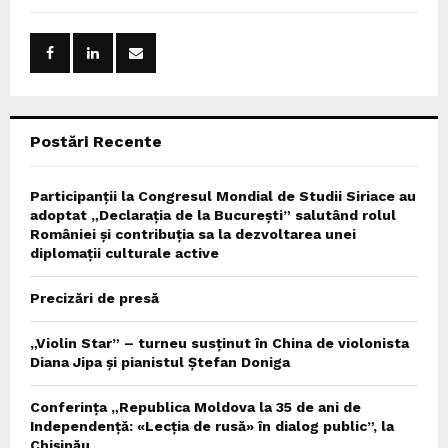
f
A
o
r
R
:
C
Postări Recente
H
Participanții la Congresul Mondial de Studii Siriace au
adoptat „Declarația de la București” salutând rolul
României și contribuția sa la dezvoltarea unei
diplomații culturale active
Precizări de presă
„Violin Star” – turneu susținut în China de violonista
Diana Jipa și pianistul Ștefan Doniga
Conferința „Republica Moldova la 35 de ani de
Independență: «Lecția de rusă» în dialog public”, la
Chișinău