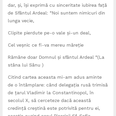
dar, și, își exprimă cu sinceritate iubirea față
de Sfântul Ardeal: “Noi suntem nimicuri din
lunga vecie,
Clipite pierdute pe-o vale și-un deal,
Cel veșnic ce fi-va mereu măreție
Rămâne doar Domnul și sfântul Ardeal “(La
stâna lui Sânu )
Citind cartea aceasta mi-am adus aminte
de o întâmplare: când delegația rusă trimisă
de țarul Vladimir la Constantinopol, în
secolul X, să cerceteze dacă această
credință creștină este potrivită pentru ei,
aceștia auzind corul Bisericii Sf. Sofia,