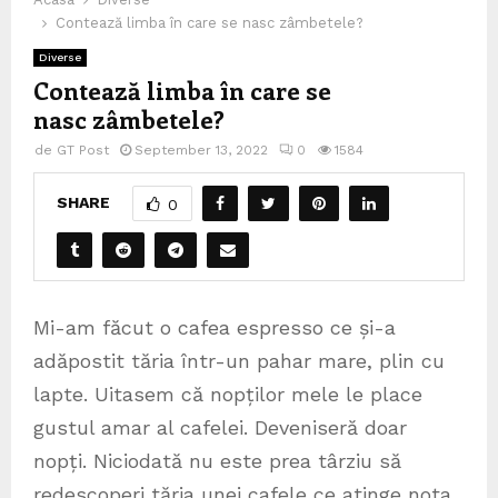
Contează limba în care se nasc zâmbetele?
Diverse
Contează limba în care se
nasc zâmbetele?
de
GT Post
September 13, 2022
0
1584
SHARE
0
Mi-am făcut o cafea espresso ce și-a
adăpostit tăria într-un pahar mare, plin cu
lapte. Uitasem că nopților mele le place
gustul amar al cafelei. Deveniseră doar
nopți. Niciodată nu este prea târziu să
redescoperi tăria unei cafele ce atinge nota