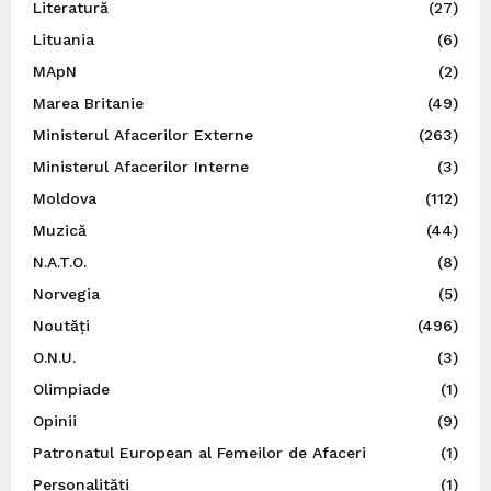
Literatură
(27)
Lituania
(6)
MApN
(2)
Marea Britanie
(49)
Ministerul Afacerilor Externe
(263)
Ministerul Afacerilor Interne
(3)
Moldova
(112)
Muzică
(44)
N.A.T.O.
(8)
Norvegia
(5)
Noutăți
(496)
O.N.U.
(3)
Olimpiade
(1)
Opinii
(9)
Patronatul European al Femeilor de Afaceri
(1)
Personalități
(1)