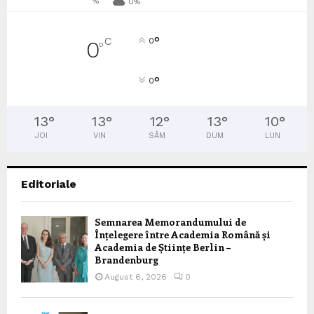
%
0%
°
C
0
0
°
°
0
13
°
13
°
12
°
13
°
10
°
JOI
VIN
SÂM
DUM
LUN
Editoriale
Semnarea Memorandumului de
Înțelegere între Academia Română și
Academia de Științe Berlin –
Brandenburg
August 6, 2026
0