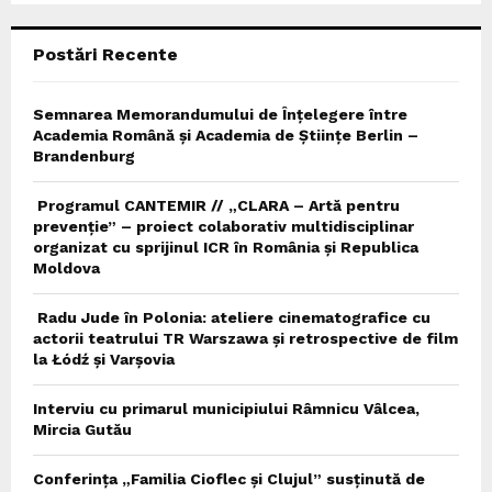
C
Postări Recente
H
Semnarea Memorandumului de Înțelegere între
Academia Română și Academia de Științe Berlin –
Brandenburg
Programul CANTEMIR // „CLARA – Artă pentru
prevenție” – proiect colaborativ multidisciplinar
organizat cu sprijinul ICR în România și Republica
Moldova
Radu Jude în Polonia: ateliere cinematografice cu
actorii teatrului TR Warszawa și retrospective de film
la Łódź și Varșovia
Interviu cu primarul municipiului Râmnicu Vâlcea,
Mircia Gutău
Conferința „Familia Cioflec și Clujul” susținută de