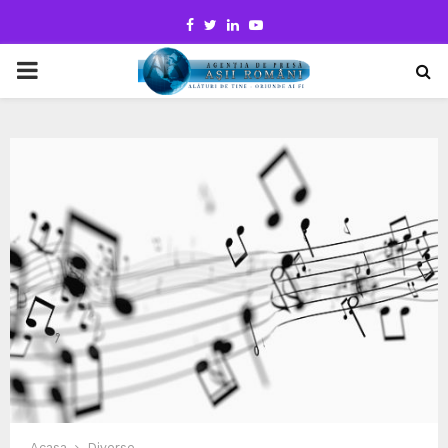
Facebook
Twitter
Linkedin
Youtube
PRIMARY
MENU
Acasa
Diverse