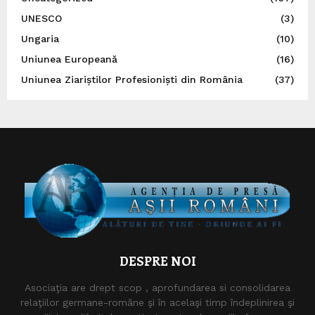
UNESCO
(3)
Ungaria
(10)
Uniunea Europeană
(16)
Uniunea Ziariștilor Profesioniști din România
(37)
DESPRE NOI
Asociaţia are drept scop , aprofundarea si consolidarea
relaţiilor germane-române şi în acelaşi timp îndeplinirea şi