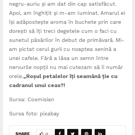
negru-auriu și am dat din cap satisfăcut.
Apoi, am înghițit și m-am luminat. Amarul ei
își adăpostește aroma în buchete prin care
dorești să îți treci degetele cum o faci cu
sunetul păsărilor în debut de primăvară. Mi-
am pictat cerul gurii cu noaptea senină a
unei cafele. Fără a lăsa un semn între
nervurile nopții nu mai cutezam să îi număr
orele.
„Roșul petalelor îți seamănă ție cu
cadranul unui ceas?!
Sursa: Cosmisian
Sursa foto: pixabay
SHARE
0