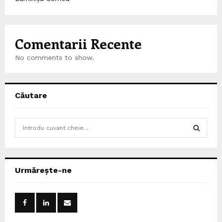
Comentarii Recente
No comments to show.
Căutare
S
e
a
S
r
c
E
Urmărește-ne
h
f
A
o
r
R
: