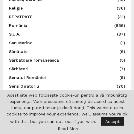
Religie
(36)
REPATRIOT
(31)
România
(856)
S.U.A.
(37)
San Marino
(1)
Sănătate
(6)
Sărbătoare românească
(5)
Sărbători
(7)
Senatul României
(9)
Sens Giratoriu
(70)
Serbia
(2)
Acest site web folosește cookie-uri pentru a vă îmbunătăți
experiența. Vom presupune că sunteți de acord cu acest
Social
(136)
lucru, dar puteți renunța dacă doriți. This website uses
Spania
(34)
cookies to improve your experience. We'll assume you're ok
Spectacol
(5)
with this, but you can opt-out if you wish.
Accept
Read More
Sport
(22)