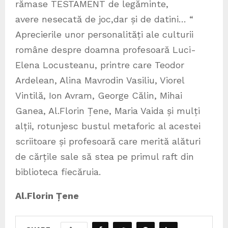
rămase TESTAMENT de legăminte,
avere nesecată de joc,dar și de datini… “
Aprecierile unor personalități ale culturii
române despre doamna profesoară Luci-
Elena Locusteanu, printre care Teodor
Ardelean, Alina Mavrodin Vasiliu, Viorel
Vintilă, Ion Avram, George Călin, Mihai
Ganea, Al.Florin Țene, Maria Vaida și mulți
alții, rotunjesc bustul metaforic al acestei
scriitoare și profesoară care merită alături
de cărțile sale să stea pe primul raft din
biblioteca fiecăruia.
Al.Florin Țene