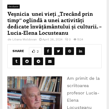
Exclusiv
Veșnicia unei vieți „Trecând prin
timp“ oglindă a unei activități
dedicate învățământului și culturii. –
Lucia-Elena Locusteanu
de
Liliana Moldovan
April 26, 2024
0
1524
SHARE
2
Am primit de la
scriitoarea
profesor Lucia-
Elena
Locusteanu