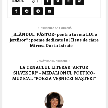
SHARE
2
POSTAREA ANTERIOARĂ
„BLÂNDUL PĂSTOR- pentru turma LUI e
jertfitor“ : poeme dedicate lui Iisus de către
Mircea Dorin Istrate
URMĂTOAREA POSTARE
LA CENACLUL LITERAR ”ARTUR
SILVESTRI” – MEDALIONUL POETICO-
MUZICAL ”POEZIA VEȘNICEI NAȘTERI”