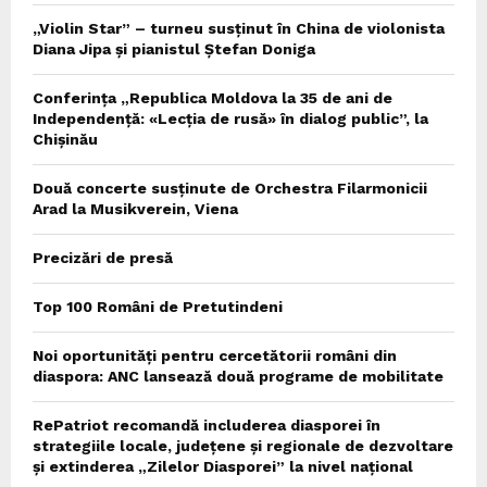
„Violin Star” – turneu susținut în China de violonista
Diana Jipa și pianistul Ștefan Doniga
Conferința „Republica Moldova la 35 de ani de
Independență: «Lecția de rusă» în dialog public”, la
Chișinău
Două concerte susținute de Orchestra Filarmonicii
Arad la Musikverein, Viena
Precizări de presă
Top 100 Români de Pretutindeni
Noi oportunități pentru cercetătorii români din
diaspora: ANC lansează două programe de mobilitate
RePatriot recomandă includerea diasporei în
strategiile locale, județene și regionale de dezvoltare
și extinderea „Zilelor Diasporei” la nivel național