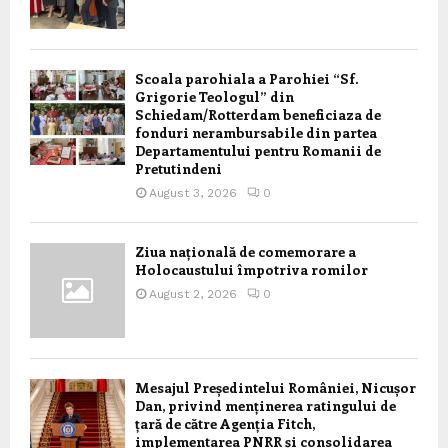
Scoala parohiala a Parohiei “Sf.
Grigorie Teologul” din
Schiedam/Rotterdam beneficiaza de
fonduri nerambursabile din partea
Departamentului pentru Romanii de
Pretutindeni
August 3, 2026
0
Ziua națională de comemorare a
Holocaustului împotriva romilor
August 2, 2026
0
Mesajul Președintelui României, Nicușor
Dan, privind menținerea ratingului de
țară de către Agenția Fitch,
implementarea PNRR și consolidarea