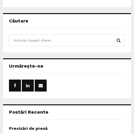
Căutare
S
e
a
S
r
c
E
Urmărește-ne
h
f
A
o
r
R
:
C
Postări Recente
H
Precizări de presă