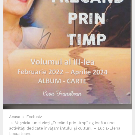
Acasa
Exclusiv
Veșnicia unei vieți „Trecând prin timp“ oglindă a unei
activități dedicate învățământului și culturii. – Lucia-Elena
Locusteanu