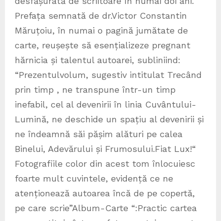
desfășurată de scriitoare în numai doi ani.
Prefața semnată de dr.Victor Constantin
Măruțoiu, în numai o pagină jumătate de
carte, reușește să esențializeze pregnant
hărnicia și talentul autoarei, subliniind:
“Prezentulvolum, sugestiv intitulat Trecând
prin timp , ne transpune într-un timp
inefabil, cel al devenirii în linia Cuvântului-
Lumină, ne deschide un spațiu al devenirii și
ne îndeamnă săi pășim alături pe calea
Binelui, Adevărului și Frumosului.Fiat Lux!“
Fotografiile color din acest tom înlocuiesc
foarte mult cuvintele, evidență ce ne
atenționează autoarea încă de pe copertă,
pe care scrie”Album-Carte “:Practic cartea