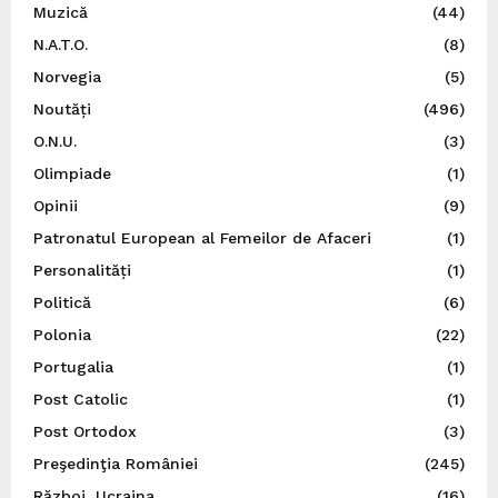
Muzică
(44)
N.A.T.O.
(8)
Norvegia
(5)
Noutăți
(496)
O.N.U.
(3)
Olimpiade
(1)
Opinii
(9)
Patronatul European al Femeilor de Afaceri
(1)
Personalități
(1)
Politică
(6)
Polonia
(22)
Portugalia
(1)
Post Catolic
(1)
Post Ortodox
(3)
Preşedinţia României
(245)
Război, Ucraina
(16)