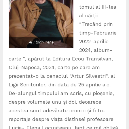
tomul al III-lea
al cărții
“Trecând prin
timp-Februarie
2022-aprilie
Al Florin Țene
2024, album-
carte “, apărut la Editura Ecou Transilvan,
Cluj-Napoca, 2024, carte pe care am
prezentat-o la cenaclul “Artur Silvestri“, al
Ligii Scriitorilor, din data de 25 aprilie a.c.
De-alungul timpului am scris, cu pioșenie,
despre volumele unu și doi, deoarece
acestea sunt adevărate cronici și foto-
reportaje despre viața distinsei profesoare
Lucia- Elena Locusteanu, fapt ce mă obligă