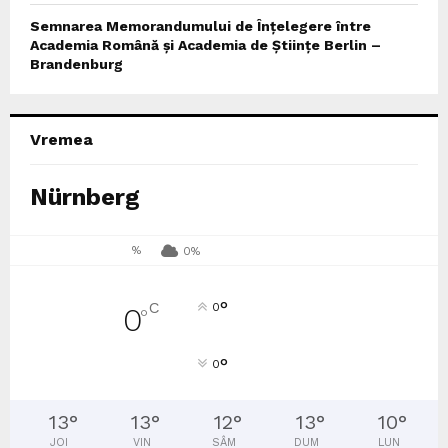
Semnarea Memorandumului de Înțelegere între
Academia Română și Academia de Științe Berlin –
Brandenburg
Vremea
Nürnberg
%
0%
°
C
0
0
°
°
0
13
°
13
°
12
°
13
°
10
°
JOI
VIN
SÂM
DUM
LUN