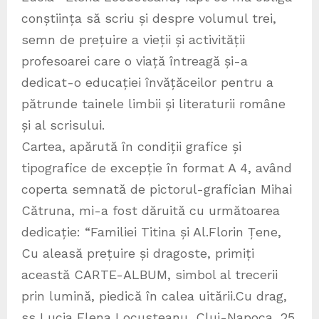
conștiința să scriu și despre volumul trei,
semn de prețuire a vieții și activității
profesoarei care o viață întreagă și-a
dedicat-o educației învățăceilor pentru a
pătrunde tainele limbii și literaturii române
și al scrisului.
Cartea, apărută în condiții grafice și
tipografice de excepție în format A 4, având
coperta semnată de pictorul-grafician Mihai
Cătruna, mi-a fost dăruită cu următoarea
dedicație: “Familiei Titina și Al.Florin Țene,
Cu aleasă prețuire și dragoste, primiți
această CARTE-ALBUM, simbol al trecerii
prin lumină, piedică în calea uitării.Cu drag,
ss Lucia Elena Locusteanu, Cluj-Napoca, 25