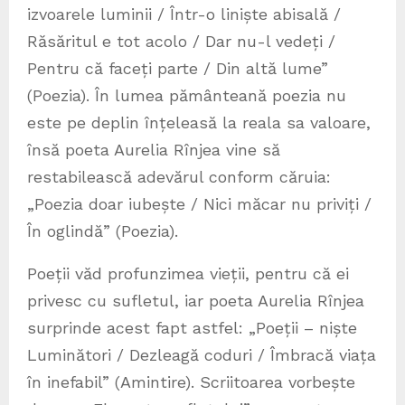
izvoarele luminii / Într-o liniște abisală /
Răsăritul e tot acolo / Dar nu-l vedeți /
Pentru că faceți parte / Din altă lume”
(Poezia). În lumea pământeană poezia nu
este pe deplin înțeleasă la reala sa valoare,
însă poeta Aurelia Rînjea vine să
restabilească adevărul conform căruia:
„Poezia doar iubește / Nici măcar nu priviți /
În oglindă” (Poezia).
Poeții văd profunzimea vieții, pentru că ei
privesc cu sufletul, iar poeta Aurelia Rînjea
surprinde acest fapt astfel: „Poeții – niște
Luminători / Dezleagă coduri / Îmbracă viața
în inefabil” (Amintire). Scriitoarea vorbește