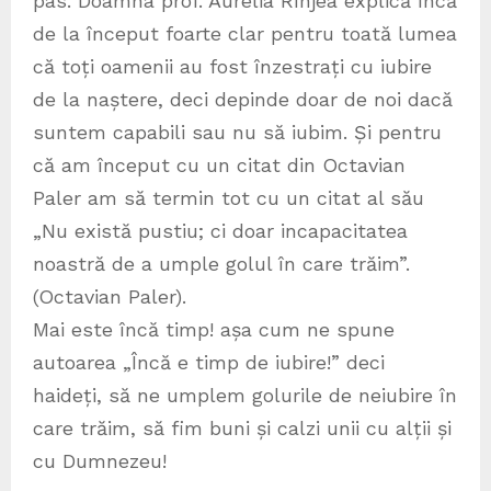
pas. Doamna prof. Aurelia Rînjea explică încă
de la început foarte clar pentru toată lumea
că toți oamenii au fost înzestrați cu iubire
de la naștere, deci depinde doar de noi dacă
suntem capabili sau nu să iubim. Și pentru
că am început cu un citat din Octavian
Paler am să termin tot cu un citat al său
„Nu există pustiu; ci doar incapacitatea
noastră de a umple golul în care trăim”.
(Octavian Paler).
Mai este încă timp! așa cum ne spune
autoarea „Încă e timp de iubire!” deci
haideți, să ne umplem golurile de neiubire în
care trăim, să fim buni și calzi unii cu alții și
cu Dumnezeu!