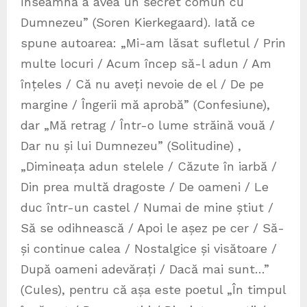
înseamnă a avea un secret comun cu
Dumnezeu” (Soren Kierkegaard). Iatǎ ce
spune autoarea: „Mi-am lăsat sufletul / Prin
multe locuri / Acum încep să-l adun / Am
înțeles / Că nu aveți nevoie de el / De pe
margine / Îngerii mă aprobă” (Confesiune),
dar „Mă retrag / Într-o lume străină vouă /
Dar nu și lui Dumnezeu” (Solitudine) ,
„Dimineața adun stelele / Căzute în iarbă /
Din prea multă dragoste / De oameni / Le
duc într-un castel / Numai de mine știut /
Să se odihnească / Apoi le așez pe cer / Să-
și continue calea / Nostalgice și visătoare /
După oameni adevărați / Dacă mai sunt…”
(Cules), pentru că așa este poetul „În timpul