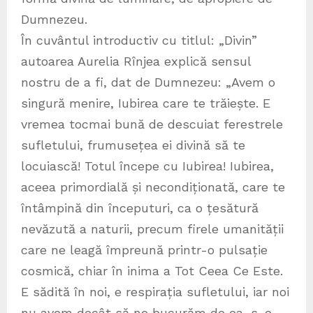
Dumnezeu.
În cuvântul introductiv cu titlul: „Divin”
autoarea Aurelia Rînjea explică sensul
nostru de a fi, dat de Dumnezeu: „Avem o
singură menire, Iubirea care te trăiește. E
vremea tocmai bună de descuiat ferestrele
sufletului, frumusețea ei divină să te
locuiască! Totul începe cu Iubirea! Iubirea,
aceea primordială și necondiționată, care te
întâmpină din începuturi, ca o țesătură
nevăzută a naturii, precum firele umanității
care ne leagă împreună printr-o pulsație
cosmică, chiar în inima a Tot Ceea Ce Este.
E sădită în noi, e respirația sufletului, iar noi
nu avem decât să ne bucurăm de ea, s-o