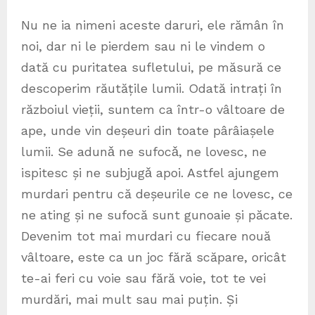
Nu ne ia nimeni aceste daruri, ele rămân în
noi, dar ni le pierdem sau ni le vindem o
dată cu puritatea sufletului, pe măsură ce
descoperim răutățile lumii. Odată intrați în
războiul vieții, suntem ca într-o vâltoare de
ape, unde vin deșeuri din toate pârâiașele
lumii. Se adunǎ ne sufocǎ, ne lovesc, ne
ispitesc și ne subjugǎ apoi. Astfel ajungem
murdari pentru că deșeurile ce ne lovesc, ce
ne ating și ne sufocă sunt gunoaie și păcate.
Devenim tot mai murdari cu fiecare nouă
vâltoare, este ca un joc fără scăpare, oricât
te-ai feri cu voie sau fără voie, tot te vei
murdări, mai mult sau mai puțin. Și