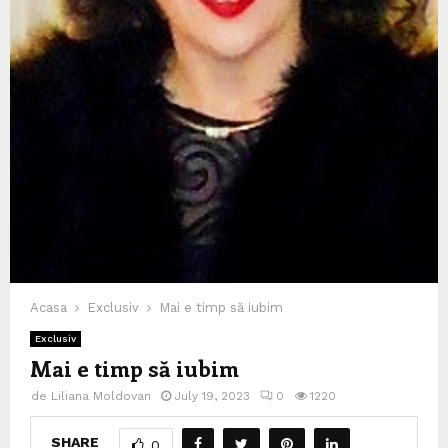
Acasa
Exclusiv
Mai e timp să iubim
Exclusiv
Mai e timp să iubim
de
Liliana Moldovan
July 19, 2023
0
1220
SHARE
0