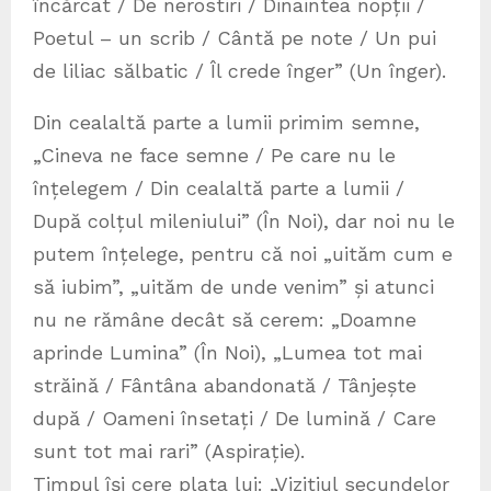
încărcat / De nerostiri / Dinaintea nopții /
Poetul – un scrib / Cântă pe note / Un pui
de liliac sălbatic / Îl crede înger” (Un înger).
Din cealaltă parte a lumii primim semne,
„Cineva ne face semne / Pe care nu le
înțelegem / Din cealaltă parte a lumii /
După colțul mileniului” (În Noi), dar noi nu le
putem înțelege, pentru că noi „uităm cum e
să iubim”, „uităm de unde venim” și atunci
nu ne rămâne decât să cerem: „Doamne
aprinde Lumina” (În Noi), „Lumea tot mai
străină / Fântâna abandonată / Tânjește
după / Oameni însetați / De lumină / Care
sunt tot mai rari” (Aspirație).
Timpul își cere plata lui: „Vizitiul secundelor