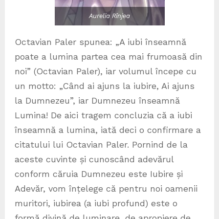
Aurelia Rînjea
Octavian Paler spunea: „A iubi înseamnă
poate a lumina partea cea mai frumoasă din
noi” (Octavian Paler), iar volumul începe cu
un motto: „Când ai ajuns la iubire, Ai ajuns
la Dumnezeu”, iar Dumnezeu înseamnă
Lumina! De aici tragem concluzia că a iubi
înseamnă a lumina, iată deci o confirmare a
citatului lui Octavian Paler. Pornind de la
aceste cuvinte și cunoscând adevărul
conform căruia Dumnezeu este Iubire și
Adevăr, vom înțelege că pentru noi oamenii
muritori, iubirea (a iubi profund) este o
formă divină de luminare, de apropiere de