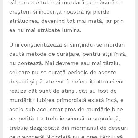
vâltoarea e tot mai murdară pe măsură ce
creștem și inocența noastră își pierde
strălucirea, devenind tot mai mată, iar prin
ea nu mai străbate lumina.
Unii conștientizează și simțindu-se murdari
caută metode de curățare, pentru alții însă,
nu contează. Mai devreme sau mai târziu,
cei care nu se curăță periodic de aceste
deșeuri și păcate vor fi nefericiți. Atunci vor
realiza cât sunt de atinși, cât au fost de
murdăriți! Iubirea primordială există încă, e
acolo sub acel strat gros de murdărie bine
acoperită. Ea trebuie scoasă la suprafață,
trebuie dezgropată din mormanul de deșeuri
ce o acoperă! Niciodată nu e prea târziu să