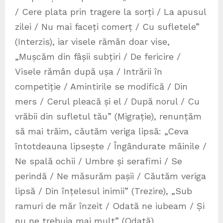
/ Cere plata prin tragere la sorți / La apusul
zilei / Nu mai faceți comerț / Cu sufletele”
(Interzis), iar visele rămân doar vise,
„Mușcăm din fâșii subțiri / De fericire /
Visele rămân după ușa / Intrării în
competiție / Amintirile se modifică / Din
mers / Cerul pleacă și el / După norul / Cu
vrăbii din sufletul tău” (Migrație), renunțăm
să mai trăim, căutăm veriga lipsă: „Ceva
întotdeauna lipsește / Îngândurate mâinile /
Ne spală ochii / Umbre și serafimi / Se
perindă / Ne măsurăm pașii / Căutăm veriga
lipsă / Din înțelesul inimii” (Trezire), „Sub
ramuri de măr înzeit / Odată ne iubeam / Și
nu ne trebuia mai mult” (Odată).