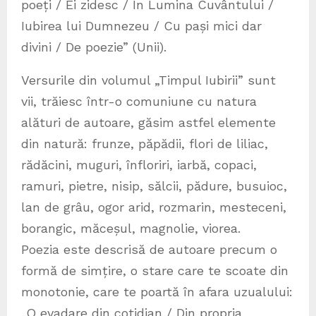
poeți / Ei zidesc / În Lumina Cuvântului /
Iubirea lui Dumnezeu / Cu pași mici dar
divini / De poezie” (Unii).
Versurile din volumul „Timpul Iubirii” sunt
vii, trăiesc într-o comuniune cu natura
alături de autoare, găsim astfel elemente
din natură: frunze, păpădii, flori de liliac,
rădăcini, muguri, înfloriri, iarbă, copaci,
ramuri, pietre, nisip, sălcii, pădure, busuioc,
lan de grâu, ogor arid, rozmarin, mesteceni,
borangic, măceșul, magnolie, viorea.
Poezia este descrisă de autoare precum o
formă de simțire, o stare care te scoate din
monotonie, care te poartă în afara uzualului:
„O evadare din cotidian / Din propria