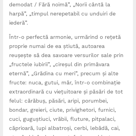
demodat / Fără noimă”, „Norii cântă la
harpă”, „timpul nerepetabil cu unduiri de
iederă”.
Într-o perfectă armonie, urmărind o rețetă
proprie numai de ea știută, autoarea
reușește să dea savoare versurilor sale prin
„fructele iubirii”, „cireșul din primăvara
eternă”, „Grădina cu meri”, precum și alte
fructe: nuca, gutui, măr, într-o combinație
extraordinară cu viețuitoare și păsări de tot
felul: cărăbuș, păsări, aripi, porumbei,
bondar, greieri, ciute, privighetori, furnici,
cuci, guguștiuci, vrăbii, fluture, pitpalaci,
căprioară, lupi albatroși, cerbi, lebădă, cai,