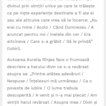
divinul prin simțiri unice pe care le trăiește
ca pe niște experiențe destinate a fi ale ei
sau ale altcuiva care vrea să le încerce: „Nu
erai cu mine / Acolo / Când Dumnezeu / A
aruncat pentru noi / Inelele din cer / Era
altcineva / Care s-a grăbit / Să le prindă”
(Iubiri).
Autoarea Aurelia Rînjea face o frumoasă
descriere a harului divin ce s-a revărsat
asupra sa: „Printre atâtea adevăruri /
Nespuse / Înțelesuri mă urmăreau / Ca o
poveste de iubire / O lume trebuia
descoperită / A venit și n-a mai plecat / Am
simțit harul revărsat / Asupra mea / Divin și