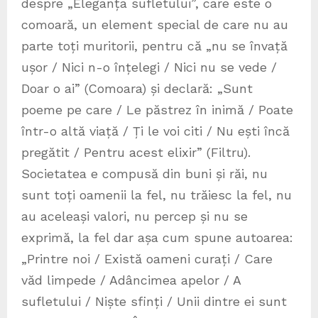
despre „Eleganța sufletului”, care este o
comoară, un element special de care nu au
parte toți muritorii, pentru că „nu se învață
ușor / Nici n-o înțelegi / Nici nu se vede /
Doar o ai” (Comoara) și declară: „Sunt
poeme pe care / Le păstrez în inimă / Poate
într-o altă viață / Ți le voi citi / Nu ești încă
pregătit / Pentru acest elixir” (Filtru).
Societatea e compusă din buni și răi, nu
sunt toți oamenii la fel, nu trăiesc la fel, nu
au aceleași valori, nu percep și nu se
exprimă, la fel dar așa cum spune autoarea:
„Printre noi / Există oameni curați / Care
văd limpede / Adâncimea apelor / A
sufletului / Niște sfinți / Unii dintre ei sunt