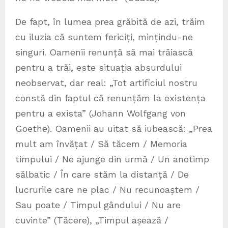
De fapt, în lumea prea grăbită de azi, trăim
cu iluzia că suntem fericiți, mințindu-ne
singuri. Oamenii renunță să mai trăiască
pentru a trăi, este situația absurdului
neobservat, dar real: „Tot artificiul nostru
constă din faptul că renunțăm la existența
pentru a exista” (Johann Wolfgang von
Goethe). Oamenii au uitat să iubească: „Prea
mult am învățat / Să tăcem / Memoria
timpului / Ne ajunge din urmă / Un anotimp
sălbatic / În care stăm la distanță / De
lucrurile care ne plac / Nu recunoaștem /
Sau poate / Timpul gândului / Nu are
cuvinte” (Tăcere), „Timpul așează /