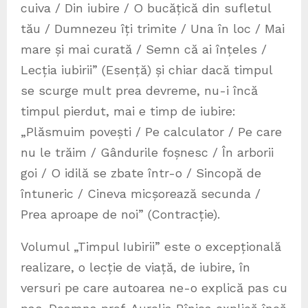
cuiva / Din iubire / O bucățică din sufletul
tău / Dumnezeu îți trimite / Una în loc / Mai
mare și mai curată / Semn că ai înțeles /
Lecția iubirii” (Esență) și chiar dacă timpul
se scurge mult prea devreme, nu-i încă
timpul pierdut, mai e timp de iubire:
„Plăsmuim povești / Pe calculator / Pe care
nu le trăim / Gândurile foșnesc / În arborii
goi / O idilă se zbate într-o / Sincopă de
întuneric / Cineva micșorează secunda /
Prea aproape de noi” (Contracție).
Volumul „Timpul Iubirii” este o excepțională
realizare, o lecție de viață, de iubire, în
versuri pe care autoarea ne-o explică pas cu