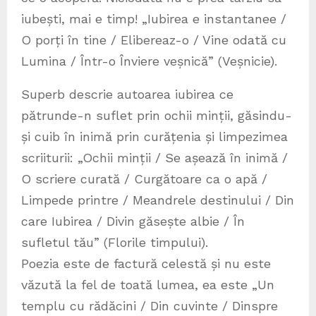
iubești, mai e timp! „Iubirea e instantanee /
O porți în tine / Elibereaz-o / Vine odată cu
Lumina / Într-o Înviere veșnică” (Veșnicie).
Superb descrie autoarea iubirea ce
pătrunde-n suflet prin ochii minții, găsindu-
și cuib în inimă prin curățenia și limpezimea
scriiturii: „Ochii minții / Se așează în inimă /
O scriere curată / Curgătoare ca o apă /
Limpede printre / Meandrele destinului / Din
care Iubirea / Divin găsește albie / În
sufletul tău” (Florile timpului).
Poezia este de factură celestă și nu este
văzută la fel de toată lumea, ea este „Un
templu cu rădăcini / Din cuvinte / Dinspre