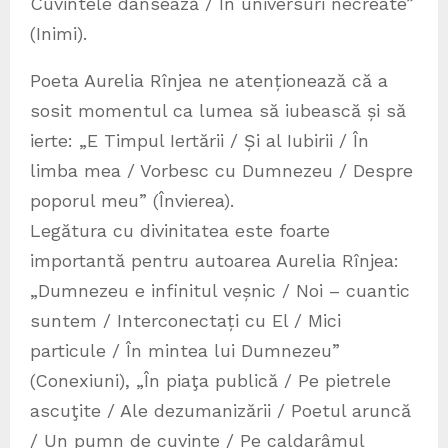
Cuvintele dansează / În universuri necreate”
(Inimi).
Poeta Aurelia Rînjea ne atenționează că a
sosit momentul ca lumea să iubească și să
ierte: „E Timpul Iertării / Și al Iubirii / În
limba mea / Vorbesc cu Dumnezeu / Despre
poporul meu” (Învierea).
Legătura cu divinitatea este foarte
importantă pentru autoarea Aurelia Rînjea:
„Dumnezeu e infinitul veșnic / Noi – cuantic
suntem / Interconectați cu El / Mici
particule / În mintea lui Dumnezeu”
(Conexiuni), „În piaţa publică / Pe pietrele
ascuţite / Ale dezumanizării / Poetul aruncă
/ Un pumn de cuvinte / Pe caldarâmul