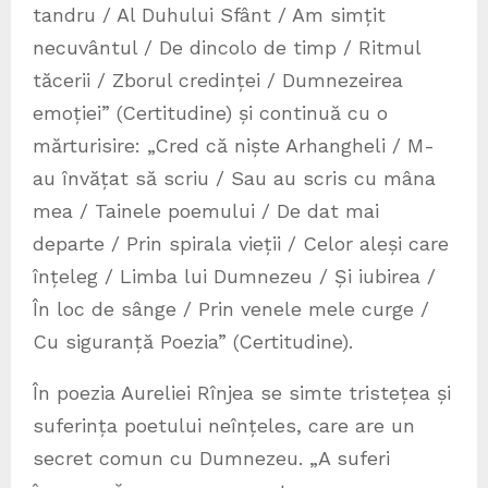
tandru / Al Duhului Sfânt / Am simțit
necuvântul / De dincolo de timp / Ritmul
tăcerii / Zborul credinței / Dumnezeirea
emoției” (Certitudine) și continuă cu o
mărturisire: „Cred că niște Arhangheli / M-
au învățat să scriu / Sau au scris cu mâna
mea / Tainele poemului / De dat mai
departe / Prin spirala vieții / Celor aleși care
înțeleg / Limba lui Dumnezeu / Și iubirea /
În loc de sânge / Prin venele mele curge /
Cu siguranță Poezia” (Certitudine).
În poezia Aureliei Rînjea se simte tristețea și
suferința poetului neînțeles, care are un
secret comun cu Dumnezeu. „A suferi