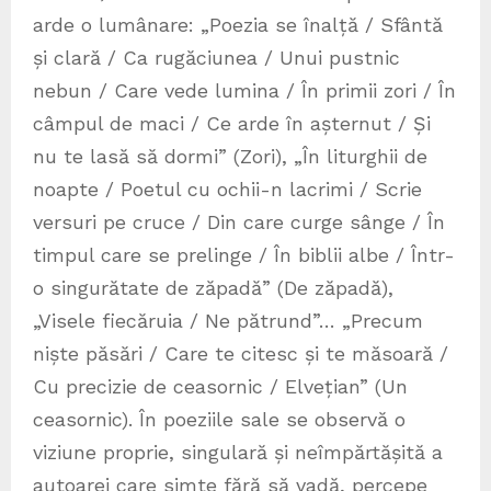
arde o lumânare: „Poezia se înalță / Sfântă
și clară / Ca rugăciunea / Unui pustnic
nebun / Care vede lumina / În primii zori / În
câmpul de maci / Ce arde în așternut / Și
nu te lasă să dormi” (Zori), „În liturghii de
noapte / Poetul cu ochii-n lacrimi / Scrie
versuri pe cruce / Din care curge sânge / În
timpul care se prelinge / În biblii albe / Într-
o singurătate de zăpadă” (De zăpadă),
„Visele fiecăruia / Ne pătrund”… „Precum
niște păsări / Care te citesc și te măsoară /
Cu precizie de ceasornic / Elvețian” (Un
ceasornic). În poeziile sale se observă o
viziune proprie, singulară și neîmpărtășită a
autoarei care simte fără să vadă, percepe