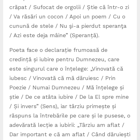
crăpat / Sufocat de orgolii / Știe că într-o zi
/ Va răsări un cocon / Apoi un poem / Cu o
cunună de stele / Nu şi-a pierdut speranţa
/ Azi este deja mâine” (Speranță).
Poeta face o declarație frumoasă de
credință și iubire pentru Dumnezeu, care
este singurul care o înțelege: „Vinovată că
iubesc / Vinovată că mă dăruiesc / Prin
Poezie / Numai Dumnezeu / Mă înțelege și
știe / De ce atâta iubire / De la El spre mine
/ Și invers” (Sens), iar târziu primește și
răspuns la întrebările pe care și le pusese, o
adevărată lecție a iubirii: „Târziu am aflat /
Dar important e că am aflat / Când dăruiești