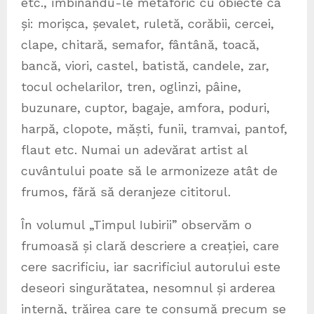
etc., îmbinându-le metaforic cu obiecte ca
și: morișca, șevalet, ruletă, corăbii, cercei,
clape, chitară, semafor, fântână, toacă,
bancă, viori, castel, batistă, candele, zar,
tocul ochelarilor, tren, oglinzi, pâine,
buzunare, cuptor, bagaje, amfora, poduri,
harpă, clopote, măști, funii, tramvai, pantof,
flaut etc. Numai un adevărat artist al
cuvântului poate să le armonizeze atât de
frumos, fără să deranjeze cititorul.
În volumul „Timpul Iubirii” observăm o
frumoasă și clară descriere a creației, care
cere sacrificiu, iar sacrificiul autorului este
deseori singurătatea, nesomnul și arderea
internă, trăirea care te consumă precum se