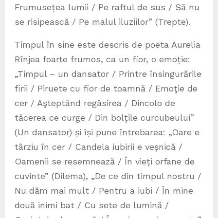
Frumusețea lumii / Pe raftul de sus / Să nu
se risipească / Pe malul iluziilor” (Trepte).
Timpul în sine este descris de poeta Aurelia
Rînjea foarte frumos, ca un fior, o emoție:
„Timpul – un dansator / Printre însingurările
firii / Piruete cu fior de toamnă / Emoţie de
cer / Aşteptând regăsirea / Dincolo de
tăcerea ce curge / Din bolţile curcubeului”
(Un dansator) și își pune întrebarea: „Oare e
târziu în cer / Candela iubirii e veșnică /
Oamenii se resemnează / În vieți orfane de
cuvinte” (Dilema), „De ce din timpul nostru /
Nu dăm mai mult / Pentru a iubi / În mine
două inimi bat / Cu sete de lumină /