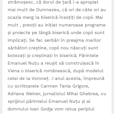
strămoșesc, că dorul de țară i-a apropiat
mai mult de Dumnezeu, că ori de câte ori au
ocazia merg la biserică însoțiți de copii. Mai
mult , preoții au inițiat numeroase programe
și proiecte pe lângă biserică unde copii sunt
implicați. Se fac serbări în preajma marilor
sărbători creștine, copii nou născuți sunt
botezați și creștinați în biserică. Părintele
Emanuel Nuțu a reușit să construiască în
Viena o biserică românească, după modelul
celei de la Voroneț. :i anul acesta, împreună
cu scriitoarele Carmen Tania Grigore,
Adriana Weiner, jurnalistul Mihai Ghebrea, cu
sprijinul părintelui Emanuel Nuțu și al
domnului Ioan Godja vom relua periplul