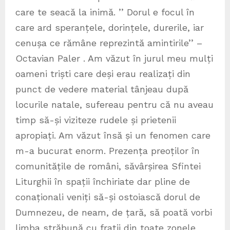
care te seacă la inimă. ’’ Dorul e focul în
care ard speranțele, dorințele, durerile, iar
cenușa ce rămâne reprezintă amintirile’’ –
Octavian Paler . Am văzut în jurul meu mulți
oameni triști care deși erau realizați din
punct de vedere material tânjeau după
locurile natale, sufereau pentru că nu aveau
timp să-și viziteze rudele și prietenii
apropiați. Am văzut însă și un fenomen care
m-a bucurat enorm. Prezența preoților în
comunitățile de români, săvârșirea Sfintei
Liturghii în spații închiriate dar pline de
conaționali veniți să-și ostoiască dorul de
Dumnezeu, de neam, de țară, să poată vorbi
limba străbună cu frații din toate zonele