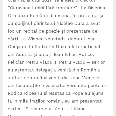
”Caravana Iubirii fără frontiere” . La Biserica
Ortodoxă Română din Viena, în prezența și
cu sprijinul părintelui Nicolae Dura a avut
loc un recital de poezie și prezentare de
cărți. La Wiener Neustadt, domnul Ioan
Godja de la Radio TV Unirea Internațional
din Austria și preoții Ioan Iulian Hotico,
Felician Petru Vladu și Petru Vladu – senior
au așteptat delegația venită din România
alături de românii veniți din zona Vienei și
din localitățile învecinate. Versurile poetelor
Rodica Rîpeanu și Nastasica Popa au ajuns
la inimile fraților români, eu am prezentat
cartea ”Și soarele a tăcut – Liliana