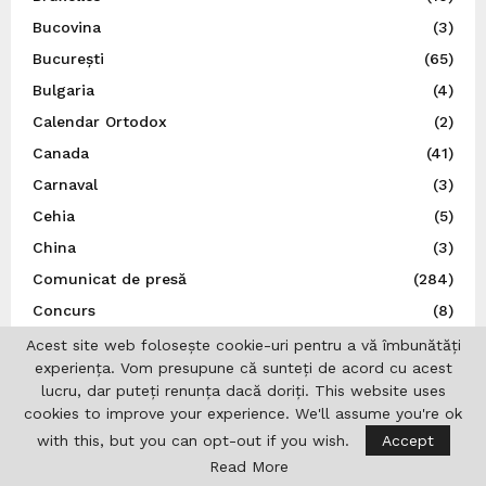
Bucovina
(3)
București
(65)
Bulgaria
(4)
Calendar Ortodox
(2)
Canada
(41)
Carnaval
(3)
Cehia
(5)
China
(3)
Comunicat de presă
(284)
Concurs
(8)
Consilier MPU
(1)
Acest site web folosește cookie-uri pentru a vă îmbunătăți
experiența. Vom presupune că sunteți de acord cu acest
Consiliul Europei
(19)
lucru, dar puteți renunța dacă doriți. This website uses
Consulatul General al României la Marsilia
(1)
cookies to improve your experience. We'll assume you're ok
Copii
(10)
with this, but you can opt-out if you wish.
Accept
Read More
Cultură
(803)