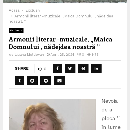
Acasa
Exclusiv
Armonii literar -muzicale, „Maica Domnului , nădejdea
noastră ’’
Exclusiv
Armonii literar -muzicale, „Maica
Domnului , nădejdea noastră ’’
de
Liliana Moldovan
April 25, 2024
0
1475
SHARE
0
Nevoia
de a
pleca ’’
în lume