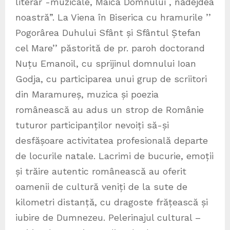
literar -muzicale, Maica Domnului , nădejdea
noastră”. La Viena în Biserica cu hramurile ’’
Pogorârea Duhului Sfânt și Sfântul Ștefan
cel Mare’’ păstorită de pr. paroh doctorand
Nuțu Emanoil, cu sprijinul domnului Ioan
Godja, cu participarea unui grup de scriitori
din Maramureș, muzica și poezia
românească au adus un strop de Românie
tuturor participanților nevoiți să-și
desfășoare activitatea profesională departe
de locurile natale. Lacrimi de bucurie, emoții
și trăire autentic românească au oferit
oamenii de cultură veniți de la sute de
kilometri distanță, cu dragoste frățească și
iubire de Dumnezeu. Pelerinajul cultural –