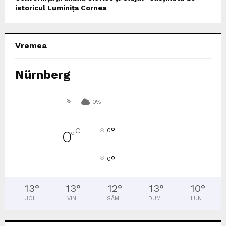
istoricul Luminița Cornea
Vremea
Nürnberg
%
0%
°
C
0
0
°
°
0
13
°
13
°
12
°
13
°
10
°
JOI
VIN
SÂM
DUM
LUN