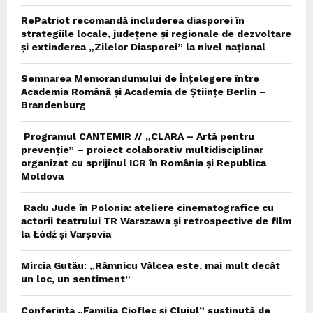
RePatriot recomandă includerea diasporei în
strategiile locale, județene și regionale de dezvoltare
și extinderea „Zilelor Diasporei” la nivel național
Semnarea Memorandumului de Înțelegere între
Academia Română și Academia de Științe Berlin –
Brandenburg
Programul CANTEMIR // „CLARA – Artă pentru
prevenție” – proiect colaborativ multidisciplinar
organizat cu sprijinul ICR în România și Republica
Moldova
Radu Jude în Polonia: ateliere cinematografice cu
actorii teatrului TR Warszawa și retrospective de film
la Łódź și Varșovia
Mircia Gutău: „Râmnicu Vâlcea este, mai mult decât
un loc, un sentiment”
Conferința „Familia Cioflec și Clujul” susținută de