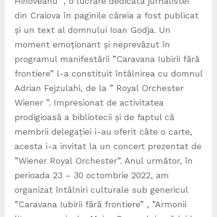
Hinoveanu ”, o lucrare dedicată jurnalistei
din Craiova în paginile căreia a fost publicat
și un text al domnului Ioan Godja. Un
moment emoționant și neprevăzut în
programul manifestării ”Caravana Iubirii fără
frontiere” l-a constituit întâlnirea cu domnul
Adrian Fejzulahi, de la ” Royal Orchester
Wiener ”. Impresionat de activitatea
prodigioasă a bibliotecii și de faptul că
membrii delegației i-au oferit câte o carte,
acesta i-a invitat la un concert prezentat de
”Wiener Royal Orchester”. Anul următor, în
perioada 23 – 30 octombrie 2022, am
organizat întâlniri culturale sub genericul
”Caravana Iubirii fără frontiere” , ”Armonii