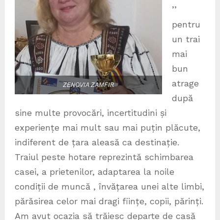
’’
pentru
un trai
mai
bun
atrage
ZENOVIA ZAMFIR
după
sine multe provocări, incertitudini și
experiențe mai mult sau mai puțin plăcute,
indiferent de țara aleasă ca destinație.
Traiul peste hotare reprezintă schimbarea
casei, a prietenilor, adaptarea la noile
condiții de muncă , învățarea unei alte limbi,
părăsirea celor mai dragi ființe, copii, părinți.
Am avut ocazia să trăiesc departe de casă