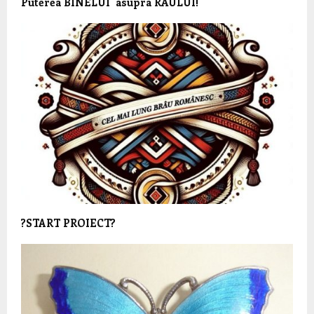
Puterea BINELUI asupra RĂULUI!
?START PROIECT?