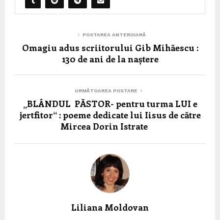
POSTAREA ANTERIOARĂ
Omagiu adus scriitorului Gib Mihăescu :
130 de ani de la naștere
URMĂTOAREA POSTARE
„BLÂNDUL PĂSTOR- pentru turma LUI e
jertfitor“ : poeme dedicate lui Iisus de către
Mircea Dorin Istrate
Liliana Moldovan