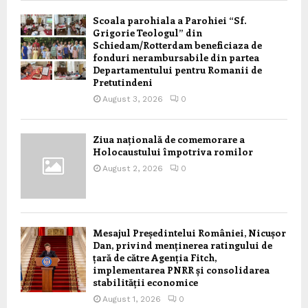
Scoala parohiala a Parohiei “Sf.
Grigorie Teologul” din
Schiedam/Rotterdam beneficiaza de
fonduri nerambursabile din partea
Departamentului pentru Romanii de
Pretutindeni
August 3, 2026
0
Ziua națională de comemorare a
Holocaustului împotriva romilor
August 2, 2026
0
Mesajul Președintelui României, Nicușor
Dan, privind menținerea ratingului de
țară de către Agenția Fitch,
implementarea PNRR și consolidarea
stabilității economice
August 1, 2026
0