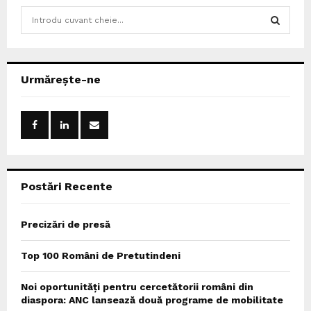
S
e
a
S
r
c
E
Urmărește-ne
h
f
A
o
r
R
:
C
Postări Recente
H
Precizări de presă
Top 100 Români de Pretutindeni
Noi oportunități pentru cercetătorii români din
diaspora: ANC lansează două programe de mobilitate