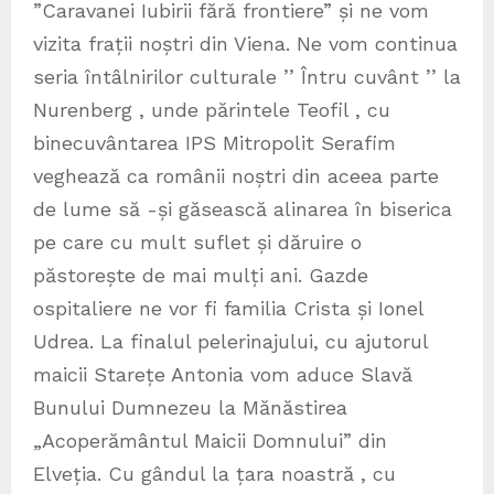
”Caravanei Iubirii fără frontiere” și ne vom
vizita frații noștri din Viena. Ne vom continua
seria întâlnirilor culturale ’’ Întru cuvânt ’’ la
Nurenberg , unde părintele Teofil , cu
binecuvântarea IPS Mitropolit Serafim
veghează ca românii noștri din aceea parte
de lume să -și găsească alinarea în biserica
pe care cu mult suflet și dăruire o
păstorește de mai mulți ani. Gazde
ospitaliere ne vor fi familia Crista și Ionel
Udrea. La finalul pelerinajului, cu ajutorul
maicii Starețe Antonia vom aduce Slavă
Bunului Dumnezeu la Mănăstirea
„Acoperământul Maicii Domnului” din
Elveția. Cu gândul la țara noastră , cu