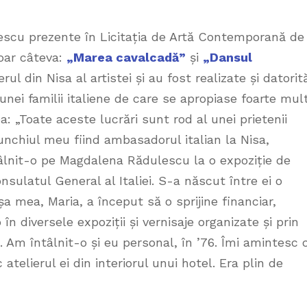
scu prezente în Licitația de Artă Contemporană de
oar câteva:
„Marea cavalcadă”
și
„Dansul
rul din Nisa al artistei și au fost realizate și datorit
unei familii italiene de care se apropiase foarte mult
: „Toate aceste lucrări sunt rod al unei prietenii
, unchiul meu fiind ambasadorul italian la Nisa,
ntâlnit-o pe Magdalena Rădulescu la o expoziție de
ulatul General al Italiei. S-a născut între ei o
a mea, Maria, a început să o sprijine financiar,
n diversele expoziții și vernisaje organizate și prin
. Am întâlnit-o și eu personal, în ’76. Îmi amintesc 
atelierul ei din interiorul unui hotel. Era plin de