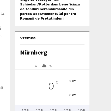
Schiedam/Rotterdam beneficiaza
de fonduri nerambursabile din
 la
partea Departamentului pentru
Romanii de Pretutindeni
ă
.
Vremea
Nürnberg
%
0%
°
0
C
0
°
că
°
0
13
°
13
°
12
°
13
°
10
°