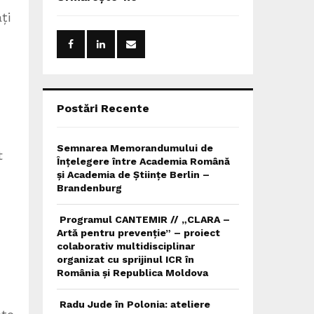
h
ți
f
A
o
r
R
:
C
H
Postări Recente
Semnarea Memorandumului de
t
Înțelegere între Academia Română
și Academia de Științe Berlin –
Brandenburg
Programul CANTEMIR // „CLARA –
Artă pentru prevenție” – proiect
colaborativ multidisciplinar
organizat cu sprijinul ICR în
România și Republica Moldova
Radu Jude în Polonia: ateliere