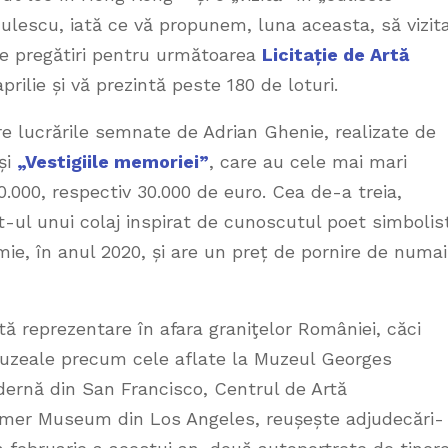
dulescu, iată ce vă propunem, luna aceasta, să vizita
le pregătiri pentru următoarea
Licitație de Artă
aprilie și vă prezintă peste 180 de loturi.
e lucrările semnate de Adrian Ghenie, realizate de
și
„Vestigiile memoriei”
, care au cele mai mari
 20.000, respectiv 30.000 de euro. Cea de-a treia,
et-ul unui colaj inspirat de cunoscutul poet simbolis
mie, în anul 2020, și are un preț de pornire de numai
ă reprezentare în afara graniţelor României, căci
 muzeale precum cele aflate la Muzeul Georges
ernă din San Francisco, Centrul de Artă
er Museum din Los Angeles, reușește adjudecări-