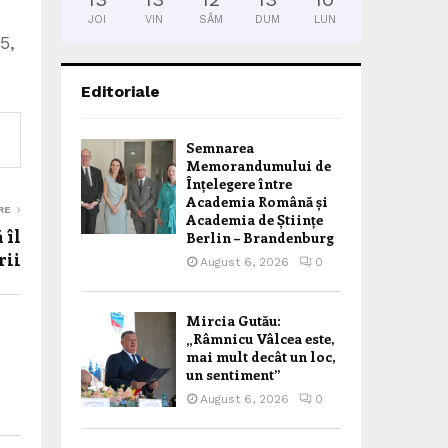
JOI
VIN
SÂM
DUM
LUN
5,
Editoriale
Semnarea
Memorandumului de
Înțelegere între
Academia Română și
RE
Academia de Științe
 îl
Berlin – Brandenburg
rii
August 6, 2026
0
Mircia Gutău:
„Râmnicu Vâlcea este,
mai mult decât un loc,
un sentiment”
August 6, 2026
0