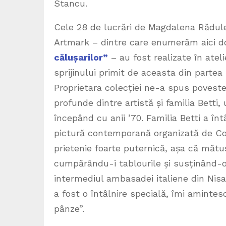
Stancu.
Cele 28 de lucrări de Magdalena Rădule
Artmark – dintre care enumerăm aici d
călușarilor”
– au fost realizate în atelie
sprijinului primit de aceasta din partea 
Proprietara colecției ne-a spus povestea
profunde dintre artistă și familia Betti
începând cu anii ’70. Familia Betti a î
pictură contemporană organizată de Cons
prietenie foarte puternică, așa că mătuș
cumpărându-i tablourile și susținând-o î
intermediul ambasadei italiene din Nisa
a fost o întâlnire specială, îmi amintesc 
pânze”.