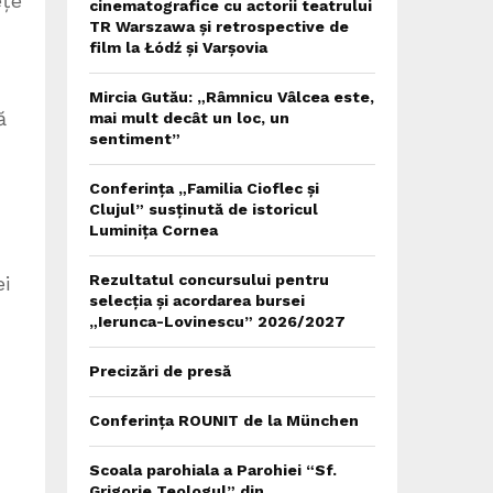
ețe
cinematografice cu actorii teatrului
TR Warszawa și retrospective de
film la Łódź și Varșovia
Mircia Gutău: „Râmnicu Vâlcea este,
ă
mai mult decât un loc, un
sentiment”
Conferința „Familia Cioflec și
Clujul” susținută de istoricul
Luminița Cornea
Rezultatul concursului pentru
ei
selecția și acordarea bursei
„Ierunca-Lovinescu” 2026/2027
Precizări de presă
Conferința ROUNIT de la München
Scoala parohiala a Parohiei “Sf.
Grigorie Teologul” din