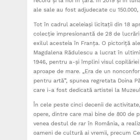
record și la noi în țară. În 2019 și în l
ale sale au fost adjudecate cu 150.000,
Tot în cadrul aceleiași licitații din 18 a
colecție impresionantă de 28 de lucrăr
exilul acesteia în Franța. O pictoriță al
Magdalena Rădulescu a lucrat în ultimi
1946, pentru a-și împlini visul copilări
aproape de mare. „Era de un nonconformi
pentru artă”, spunea regretata Doina Pă
care i-a fost dedicată artistei la Muzeu
În cele peste cinci decenii de activitat
opere, dintre care mai bine de 800 de pi
venea destul de rar în România, a reali
oameni de cultură ai vremii, precum Cel