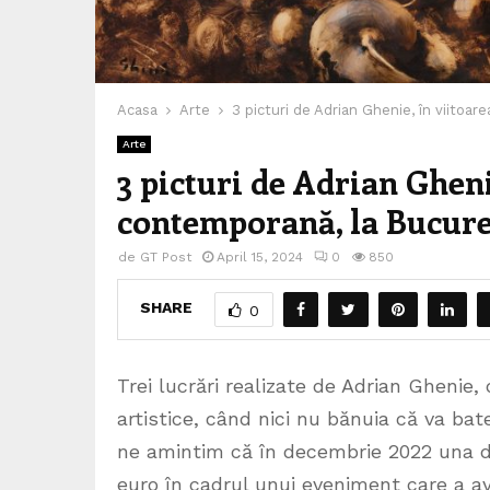
Acasa
Arte
3 picturi de Adrian Ghenie, în viitoar
Arte
3 picturi de Adrian Ghenie
contemporană, la Bucure
de
GT Post
April 15, 2024
0
850
SHARE
0
Trei lucrări realizate de Adrian Ghenie,
artistice, când nici nu bănuia că va bate
ne amintim că în decembrie 2022 una din
euro în cadrul unui eveniment care a avu