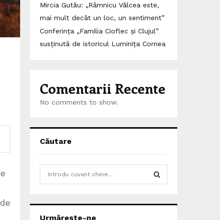
Mircia Gutău: „Râmnicu Vâlcea este,
mai mult decât un loc, un sentiment”
Conferința „Familia Cioflec și Clujul”
susținută de istoricul Luminița Cornea
Comentarii Recente
No comments to show.
Căutare
S
le
e
a
S
r
 de
c
E
Urmărește-ne