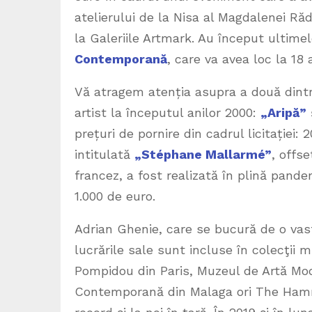
atelierului de la Nisa al Magdalenei Ră
la Galeriile Artmark. Au început ultime
Contemporană
, care va avea loc la 18 
Vă atragem atenția asupra a două dintr
artist la începutul anilor 2000:
„Aripă”
prețuri de pornire din cadrul licitației:
intitulată
„Stéphane Mallarmé”
, offs
francez, a fost realizată în plină pande
1.000 de euro.
Adrian Ghenie, care se bucură de o vast
lucrările sale sunt incluse în colecţii
Pompidou din Paris, Muzeul de Artă Mod
Contemporană din Malaga ori The Hamm