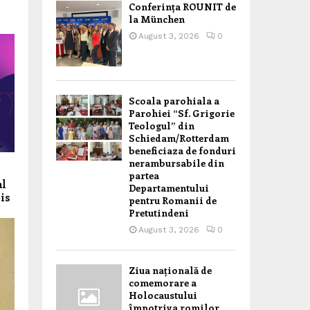
Conferința ROUNIT de
la München
August 3, 2026
0
Scoala parohiala a
Parohiei “Sf. Grigorie
Teologul” din
Schiedam/Rotterdam
beneficiaza de fonduri
nerambursabile din
partea
al
Departamentului
is
pentru Romanii de
Pretutindeni
August 3, 2026
0
Ziua națională de
comemorare a
Holocaustului
împotriva romilor