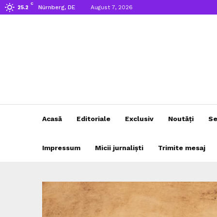
C
Nürnberg, DE
August 7, 2026
25.2
Acasă
Editoriale
Exclusiv
Noutăți
Se
Impressum
Micii jurnaliști
Trimite mesaj