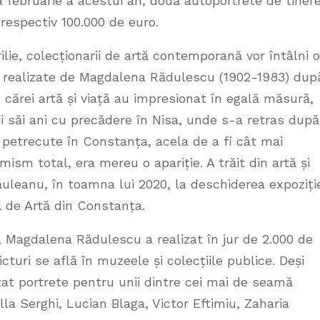
una februarie a acestui an, două autoportrete de tiner
 respectiv 100.000 de euro.
prilie, colecționarii de artă contemporană vor întâlni o
i realizate de Magdalena Rădulescu (1902-1983) dup
e cărei artă și viață au impresionat în egală măsură,
i săi ani cu precădere în Nisa, unde s-a retras după
ei petrecute în Constanța, acela de a fi cât mai
sm total, era mereu o apariție. A trăit din artă și
uleanu, în toamna lui 2020, la deschiderea expoziți
l de Artă din Constanța.
e, Magdalena Rădulescu a realizat în jur de 2.000 de
cturi se află în muzeele și colecțiile publice. Deși
zat portrete pentru unii dintre cei mai de seamă
la Serghi, Lucian Blaga, Victor Eftimiu, Zaharia