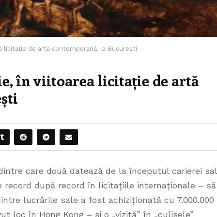
ea licitație de artă contemporană, la București
, în viitoarea licitație de artă
ști
 dintre care două datează de la începutul carierei sa
 record după record în licitațiile internaționale – să
tre lucrările sale a fost achiziționată cu 7.000.000
t loc în Hong Kong – și o „vizită” în „culisele”