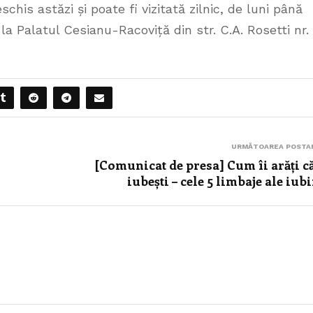
chis astăzi și poate fi vizitată zilnic, de luni până
 la Palatul Cesianu-Racoviță din str. C.A. Rosetti nr. 
URMĂTOAREA POSTA
[Comunicat de presa] Cum îi arăți că
iubești – cele 5 limbaje ale iubi