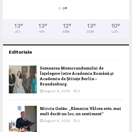
°
0
13
°
13
°
12
°
13
°
10
°
JOI
VIN
SÂM
DUM
LUN
Editoriale
Semnarea Memorandumului de
Înțelegere între Academia Română și
Academia de Științe Berlin –
Brandenburg
August 6, 2026
0
Mircia Gutău: „Râmnicu Vâlcea este, mai
mult decât un loc, un sentiment”
August 6, 2026
0