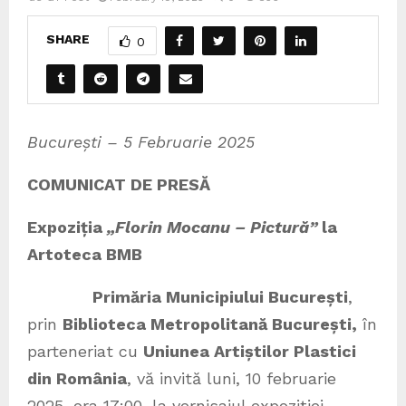
SHARE
0
București – 5 Februarie 2025
COMUNICAT DE PRESĂ
Expoziția
„Florin Mocanu – Pictură”
la
Artoteca BMB
Primăria Municipiului București
,
prin
Biblioteca Metropolitană București,
în
parteneriat cu
Uniunea Artiștilor Plastici
din România
, vă invită luni, 10 februarie
2025, ora 17:00, la vernisajul expoziției