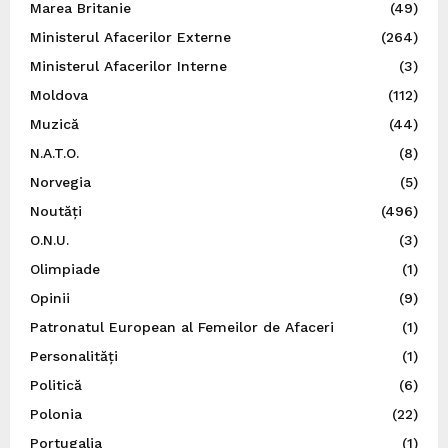
Marea Britanie
(49)
Ministerul Afacerilor Externe
(264)
Ministerul Afacerilor Interne
(3)
Moldova
(112)
Muzică
(44)
N.A.T.O.
(8)
Norvegia
(5)
Noutăți
(496)
O.N.U.
(3)
Olimpiade
(1)
Opinii
(9)
Patronatul European al Femeilor de Afaceri
(1)
Personalități
(1)
Politică
(6)
Polonia
(22)
Portugalia
(1)