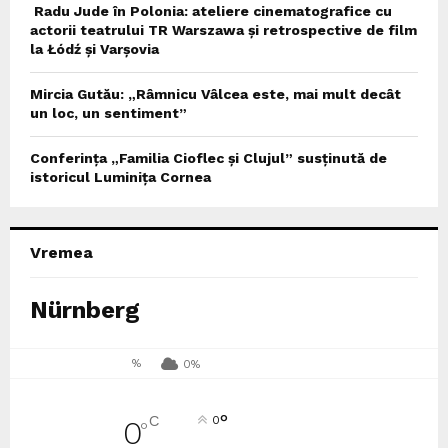
Radu Jude în Polonia: ateliere cinematografice cu
actorii teatrului TR Warszawa și retrospective de film
la Łódź și Varșovia
Mircia Gutău: „Râmnicu Vâlcea este, mai mult decât
un loc, un sentiment”
Conferința „Familia Cioflec și Clujul” susținută de
istoricul Luminița Cornea
Vremea
Nürnberg
%
0%
°
C
0
0
°