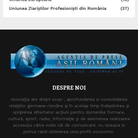
Uniunea Ziariștilor Profesioniști din România
(37)
DESPRE NOI
Asociaţia are drept scop , aprofundarea si consolidarea
relaţiilor germane-române şi în acelaşi timp îndeplinirea şi
sprijinirea diferitelor acţiuni pentru domeniile formare,
cultură, sport, radio, Informaţie şi de asemenea realizarea
accesului către noile căi de comunicare. nu vizeaza in
primul rand obtinerea unui profit economic.