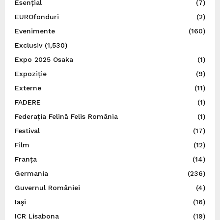
Esențial
(7)
EUROfonduri
(2)
Evenimente
(160)
Exclusiv
(1,530)
Expo 2025 Osaka
(1)
Expoziție
(9)
Externe
(11)
FADERE
(1)
Federația Felină Felis România
(1)
Festival
(17)
Film
(12)
Franța
(14)
Germania
(236)
Guvernul României
(4)
Iaşi
(16)
ICR Lisabona
(19)