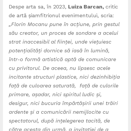
Despe arta sa, în 2023,
Luiza Barcan,
critic
de artă șiamfitrionul evenimentului, scria:
„Florin Mocanu pune în acțiune, prin gestul
său creator, un proces de sondare a acelui
strat inaccesibil al ființei, unde viețuiesc
potențialități dornice să iasă în lumină,
într-o formă artistică aptă de comunicare
cu privitorul. De aceea, nu lipsesc acele
incitante structuri plastice, nici dezinhibiția
față de culoarea saturată, față de culorile
primare, așadar, nici spiritul ludic și,
desigur, nici bucuria împărtășirii unei trăiri
ardente și a comunicării nemijlocite cu
spectatorul, după ințelegerea tacită, de
către acesta din urmă, a invitației de a