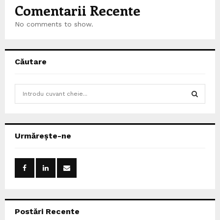
Comentarii Recente
No comments to show.
Căutare
S
e
a
S
r
c
E
Urmărește-ne
h
f
A
o
r
R
:
C
Postări Recente
H