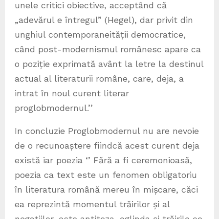
unele critici obiective, acceptând că
„adevărul e întregul” (Hegel), dar privit din
unghiul contemporaneității democratice,
când post-modernismul românesc apare ca
o poziție exprimată avânt la letre la destinul
actual al literaturii române, care, deja, a
intrat în noul curent literar
proglobmodernul.’’
In concluzie Proglobmodernul nu are nevoie
de o recunoaștere fiindcă acest curent deja
există iar poezia ‘’ Fără a fi ceremonioasă,
poezia ca text este un fenomen obligatoriu
în literatura română mereu în mișcare, căci
ea reprezintă momentul trăirilor și al
negațiilor, este antiteza, oglinda și trăirile ce