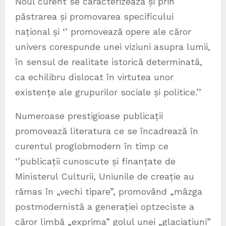
Noul curent se caracterizează și prin
păstrarea și promovarea specificului
național și ‘’ promovează opere ale căror
univers corespunde unei viziuni asupra lumii,
în sensul de realitate istorică determinată,
ca echilibru dislocat în virtutea unor
existențe ale grupurilor sociale și politice.’’
Numeroase prestigioase publicații
promovează literatura ce se încadrează în
curentul proglobmodern în timp ce
‘’publicații cunoscute și finanțate de
Ministerul Culturii, Uniunile de creație au
rămas în „vechi tipare”, promovând „mâzga
postmodernistă a generației optzeciste a
căror limbă „exprima” golul unei „glaciațiuni”