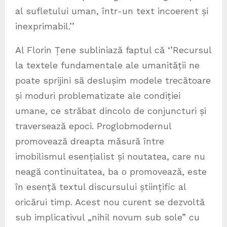
al sufletului uman, într-un text incoerent și
inexprimabil.’’
Al Florin Țene subliniază faptul că ‘’Recursul
la textele fundamentale ale umanității ne
poate sprijini să deslușim modele trecătoare
și moduri problematizate ale condiției
umane, ce străbat dincolo de conjuncturi și
traversează epoci. Proglobmodernul
promovează dreapta măsură între
imobilismul esențialist și noutatea, care nu
neagă continuitatea, ba o promovează, este
în esență textul discursului științific al
oricărui timp. Acest nou curent se dezvoltă
sub implicativul „nihil novum sub sole” cu