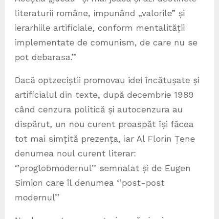
literaturii române, impunând „valorile” și
ierarhiile artificiale, conform mentalității
implementate de comunism, de care nu se
pot debarasa.’’
Dacă optzeciștii promovau idei încătușate și
artificialul din texte, după decembrie 1989
când cenzura politică și autocenzura au
dispărut, un nou curent proaspăt își făcea
tot mai simțită prezența, iar Al Florin Țene
denumea noul curent literar:
‘’proglobmodernul’’ semnalat și de Eugen
Simion care îl denumea ‘’post-post
modernul’’