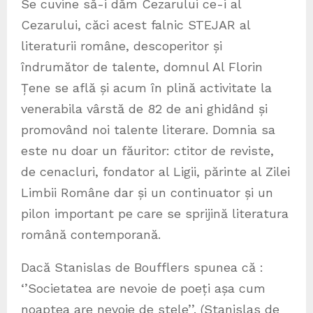
Se cuvine să-i dăm Cezarului ce-i al
Cezarului, căci acest falnic STEJAR al
literaturii române, descoperitor și
îndrumător de talente, domnul Al Florin
Țene se află și acum în plină activitate la
venerabila vârstă de 82 de ani ghidând și
promovând noi talente literare. Domnia sa
este nu doar un făuritor: ctitor de reviste,
de cenacluri, fondator al Ligii, părinte al Zilei
Limbii Române dar și un continuator și un
pilon important pe care se sprijină literatura
română contemporană.
Dacă Stanislas de Boufflers spunea că :
‘’Societatea are nevoie de poeți așa cum
noaptea are nevoie de stele’’. (Stanislas de