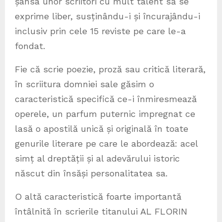
șansa unor scriitori cu mult talent să se
exprime liber, susținându-i și încurajându-i
inclusiv prin cele 15 reviste pe care le-a
fondat.
Fie că scrie poezie, proză sau critică literară,
în scriitura domniei sale găsim o
caracteristică specifică ce-i înmiresmează
operele, un parfum puternic impregnat ce
lasă o apostilă unică și originală în toate
genurile literare pe care le abordează: acel
simț al dreptății și al adevărului istoric
născut din însăși personalitatea sa.
O altă caracteristică foarte importantă
întâlnită în scrierile titanului AL FLORIN