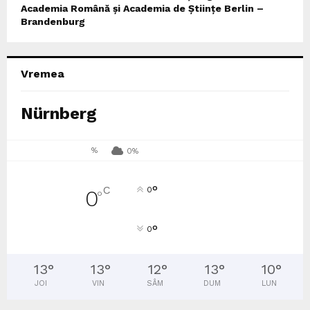
Academia Română și Academia de Științe Berlin –
Brandenburg
Vremea
Nürnberg
%
0%
°
C
0
0
°
°
0
13
°
13
°
12
°
13
°
10
°
JOI
VIN
SÂM
DUM
LUN