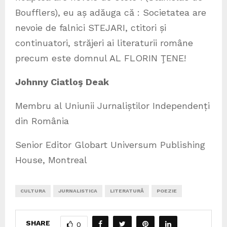
Boufflers), eu aș adăuga că : Societatea are
nevoie de falnici STEJARI, ctitori și
continuatori, străjeri ai literaturii române
precum este domnul AL FLORIN ŢENE!
Johnny Ciatloş Deak
Membru al Uniunii Jurnaliștilor Independenți
din România
Senior Editor Globart Universum Publishing
House, Montreal
CULTURA
JURNALISTICA
LITERATURĂ
POEZIE
SHARE
0