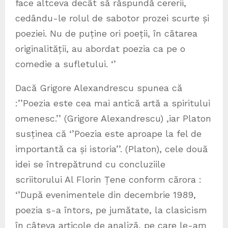
face altceva decât să răspundă cererii,
cedându-le rolul de sabotor prozei scurte și
poeziei. Nu de puține ori poeții, în cătarea
originalității, au abordat poezia ca pe o
comedie a sufletului. ‘’
Dacă Grigore Alexandrescu spunea că
:’’Poezia este cea mai antică artă a spiritului
omenesc.’’ (Grigore Alexandrescu) ,iar Platon
susținea că ‘’Poezia este aproape la fel de
importantă ca și istoria’’. (Platon), cele două
idei se întrepătrund cu concluziile
scriitorului Al Florin Țene conform cărora :
‘’După evenimentele din decembrie 1989,
poezia s-a întors, pe jumătate, la clasicism
în câteva articole de analiză, pe care le-am