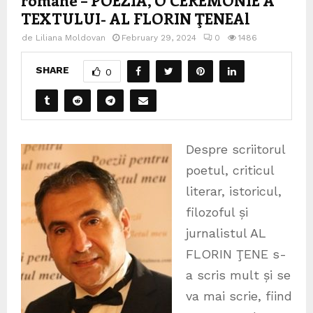
TEXTULUI- AL FLORIN ŢENEAl
de
Liliana Moldovan
February 29, 2024
0
1486
SHARE
0
Despre scriitorul
poetul, criticul
literar, istoricul,
filozoful și
jurnalistul AL
FLORIN ŢENE s-
a scris mult și se
va mai scrie, fiind