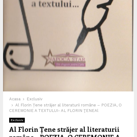
Acasa
Exclusiv
Al Florin Țene străjer al literaturii române – POEZIA, O
CEREMONIE A TEXTULUI- AL FLORIN ŢENEAl
Exclusiv
Al Florin Țene străjer al literaturii
române – POEZIA, O CEREMONIE A