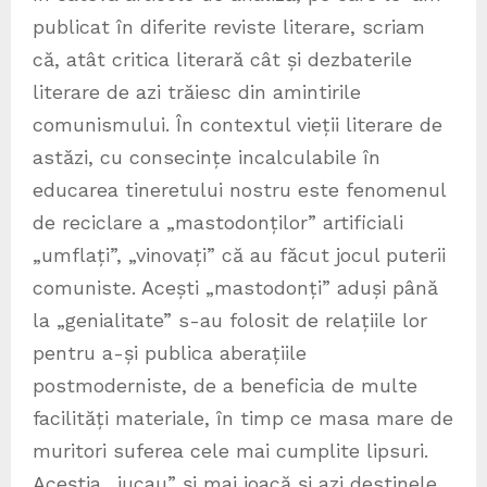
publicat în diferite reviste literare, scriam
că, atât critica literară cât și dezbaterile
literare de azi trăiesc din amintirile
comunismului. În contextul vieții literare de
astăzi, cu consecințe incalculabile în
educarea tineretului nostru este fenomenul
de reciclare a „mastodonților” artificiali
„umflați”, „vinovați” că au făcut jocul puterii
comuniste. Acești „mastodonți” aduși până
la „genialitate” s-au folosit de relațiile lor
pentru a-și publica aberațiile
postmoderniste, de a beneficia de multe
facilități materiale, în timp ce masa mare de
muritori suferea cele mai cumplite lipsuri.
Aceștia „jucau” și mai joacă și azi destinele