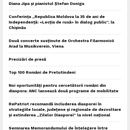
Diana Jipa și pianistul Ștefan Doniga
Conferința „Republica Moldova la 35 de ani de
Independență: «Lecția de rusă» în dialog public”, la
Chișinău
Două concerte susținute de Orchestra Filarmonicii
Arad la Musikverein, Viena
Precizări de presă
Top 100 Români de Pretutindeni
Noi oportunități pentru cercetătorii români din
diaspora: ANC lansează două programe de mobilitate
RePatriot recomandă includerea diasporei în
strategiile locale, județene și regionale de dezvoltare
și extinderea „Zilelor Diasporei” la nivel național
Semnarea Memorandumului de Înțelegere între