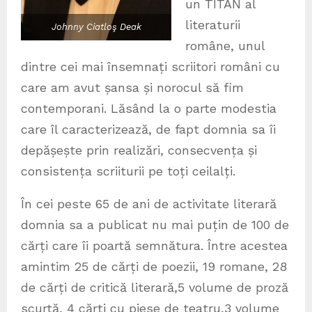
un TITAN al
literaturii
Johnny Ciatloş Deak
române, unul
dintre cei mai însemnați scriitori români cu
care am avut șansa și norocul să fim
contemporani. Lăsând la o parte modestia
care îl caracterizează, de fapt domnia sa îi
depășește prin realizări, consecvența și
consistența scriiturii pe toți ceilalți.
În cei peste 65 de ani de activitate literară
domnia sa a publicat nu mai puțin de 100 de
cărți care îi poartă semnătura. Între acestea
amintim 25 de cărți de poezii, 19 romane, 28
de cărți de critică literară,5 volume de proză
scurtă, 4 cărți cu piese de teatru,3 volume