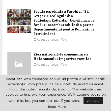
Scoala parohiala a Parohiei “Sf.
Grigorie Teologul” din
Schiedam/Rotterdam beneficiaza de
fonduri nerambursabile din partea
Departamentului pentru Romanii de
Pretutindeni
August 3, 2026
0
Ziua națională de comemorare a
Holocaustului împotriva romilor
August 2, 2026
0
Acest site web folosește cookie-uri pentru a vă îmbunătăți
experiența. Vom presupune că sunteți de acord cu acest
Mesajul Președintelui României, Nicușor
lucru, dar puteți renunța dacă doriți. This website uses
Dan, privind menținerea ratingului de
cookies to improve your experience. We'll assume you're ok
țară de către Agenția Fitch,
with this, but you can opt-out if you wish.
Accept
implementarea PNRR și consolidarea
stabilității economice
Read More