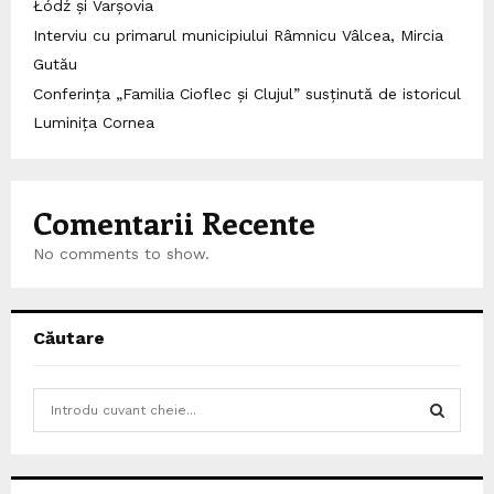
Łódź și Varșovia
Interviu cu primarul municipiului Râmnicu Vâlcea, Mircia
Gutău
Conferința „Familia Cioflec și Clujul” susținută de istoricul
Luminița Cornea
Comentarii Recente
No comments to show.
Căutare
S
e
a
S
r
c