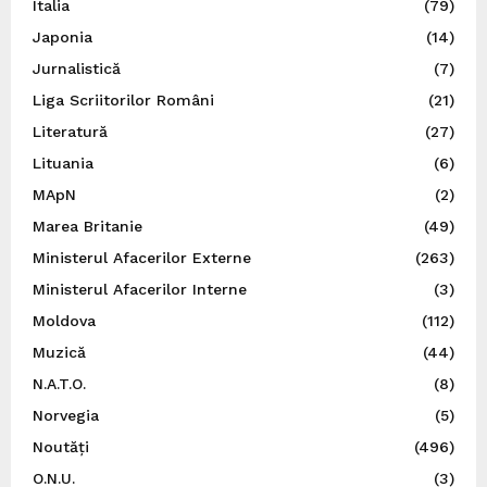
Italia
(79)
Japonia
(14)
Jurnalistică
(7)
Liga Scriitorilor Români
(21)
Literatură
(27)
Lituania
(6)
MApN
(2)
Marea Britanie
(49)
Ministerul Afacerilor Externe
(263)
Ministerul Afacerilor Interne
(3)
Moldova
(112)
Muzică
(44)
N.A.T.O.
(8)
Norvegia
(5)
Noutăți
(496)
O.N.U.
(3)