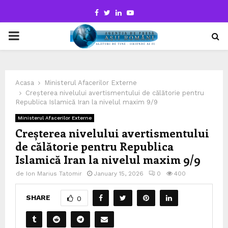
Facebook
Twitter
Linkedin
Youtube
PRIMARY
MENU
Acasa
Ministerul Afacerilor Externe
Creșterea nivelului avertismentului de călătorie pentru
Republica Islamică Iran la nivelul maxim 9/9
Ministerul Afacerilor Externe
Creșterea nivelului avertismentului
de călătorie pentru Republica
Islamică Iran la nivelul maxim 9/9
de
Ion Marius Tatomir
January 15, 2026
0
400
SHARE
0