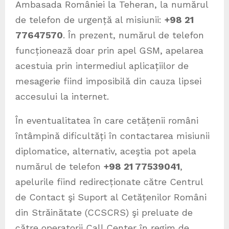
Ambasada României la Teheran, la numărul
de telefon de urgență al misiunii:
+98 21
77647570
. În prezent, numărul de telefon
funcționează doar prin apel GSM, apelarea
acestuia prin intermediul aplicațiilor de
mesagerie fiind imposibilă din cauza lipsei
accesului la internet.
În eventualitatea în care cetățenii români
întâmpină dificultăți în contactarea misiunii
diplomatice, alternativ, aceştia pot apela
numărul de telefon
+98 21 77539041
,
apelurile fiind redirecționate către Centrul
de Contact şi Suport al Cetățenilor Români
din Străinătate (CCSCRS) şi preluate de
către operatorii Call Center în regim de