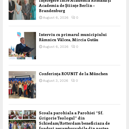
Înțelegere între Academia Română și
Academia de Științe Berlin –
Brandenburg
August 6, 2026
0
Interviu cu primarul municipiului
Râmnicu Vâlcea, Mircia Gutău
August 6, 2026
0
Conferința ROUNIT de la München
August 3, 2026
0
Scoala parohiala a Parohiei “Sf.
Grigorie Teologul” din
Schiedam/Rotterdam beneficiaza de
fonduri nerambursabile din partea