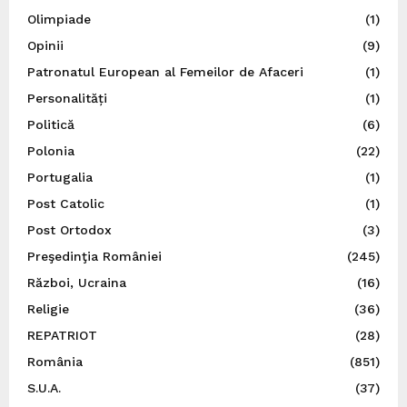
Olimpiade
(1)
Opinii
(9)
Patronatul European al Femeilor de Afaceri
(1)
Personalități
(1)
Politică
(6)
Polonia
(22)
Portugalia
(1)
Post Catolic
(1)
Post Ortodox
(3)
Preşedinţia României
(245)
Război, Ucraina
(16)
Religie
(36)
REPATRIOT
(28)
România
(851)
S.U.A.
(37)