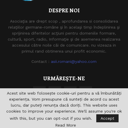
DESPRE NOI
Asociaţia are drept scop , aprofundarea si consolidarea
relaţiilor germane-române şi în acelaşi timp îndeplinirea şi
sprijinirea diferitelor acţiuni pentru domeniile formare,
cultură, sport, radio, Informaţie şi de asemenea realizarea
accesului către noile căi de comunicare. nu vizeaza in
primul rand obtinerea unui profit economic.
Contact :
asii.romani@yahoo.com
URMĂREȘTE-NE
Acest site web folosește cookie-uri pentru a vă îmbunătăți
experiența. Vom presupune că sunteți de acord cu acest
lucru, dar puteți renunța dacă doriți. This website uses
cookies to improve your experience. We'll assume you're ok
with this, but you can opt-out if you wish.
Accept
@2021 - asiiromani.eu. Toate drepturile rezervate.
Read More