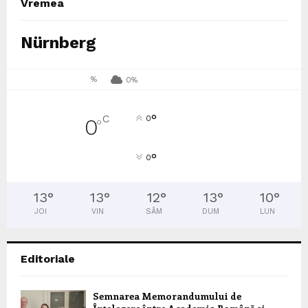
Vremea
Nürnberg
%
0%
°
C
0
0
°
°
0
13
°
13
°
12
°
13
°
10
°
JOI
VIN
SÂM
DUM
LUN
Editoriale
Semnarea Memorandumului de