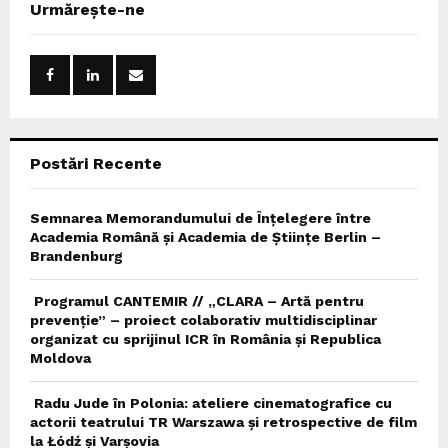
E
Urmărește-ne
h
f
A
o
r
R
:
C
Postări Recente
H
Semnarea Memorandumului de Înțelegere între
Academia Română și Academia de Științe Berlin –
Brandenburg
Programul CANTEMIR // „CLARA – Artă pentru
prevenție” – proiect colaborativ multidisciplinar
organizat cu sprijinul ICR în România și Republica
Moldova
Radu Jude în Polonia: ateliere cinematografice cu
actorii teatrului TR Warszawa și retrospective de film
la Łódź și Varșovia