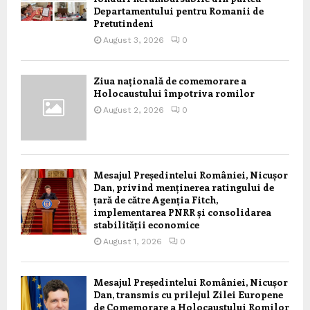
Departamentului pentru Romanii de
Pretutindeni
August 3, 2026
0
Ziua națională de comemorare a
Holocaustului împotriva romilor
August 2, 2026
0
Mesajul Președintelui României, Nicușor
Dan, privind menținerea ratingului de
țară de către Agenția Fitch,
implementarea PNRR și consolidarea
stabilității economice
August 1, 2026
0
Mesajul Președintelui României, Nicușor
Dan, transmis cu prilejul Zilei Europene
de Comemorare a Holocaustului Romilor