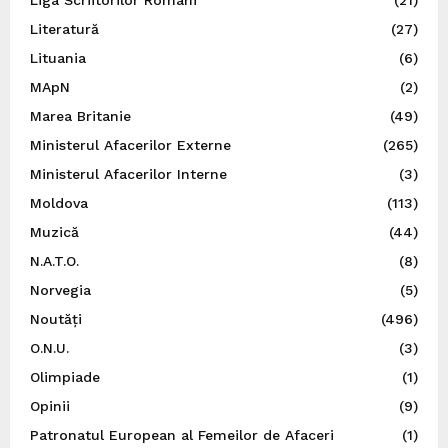
Liga Scriitorilor Români
(21)
Literatură
(27)
Lituania
(6)
MApN
(2)
Marea Britanie
(49)
Ministerul Afacerilor Externe
(265)
Ministerul Afacerilor Interne
(3)
Moldova
(113)
Muzică
(44)
N.A.T.O.
(8)
Norvegia
(5)
Noutăți
(496)
O.N.U.
(3)
Olimpiade
(1)
Opinii
(9)
Patronatul European al Femeilor de Afaceri
(1)