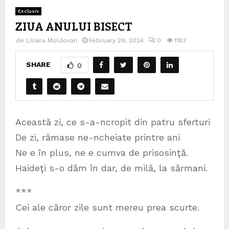
Exclusiv
ZIUA ANULUI BISECT
de
Liliana Moldovan
February 29, 2024
0
1183
SHARE
0
Această zi, ce s-a-ncropit din patru sferturi
De zi, rămase ne-ncheiate printre ani
Ne e în plus, ne e cumva de prisosinţă.
Haideţi s-o dăm în dar, de milă, la sărmani.
***
Cei ale căror zile sunt mereu prea scurte.