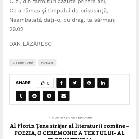
O zi, din fârmituri căzute printre ani,
Ce a rămas şi timpului de prisosinţă,
Neambalată daţi-o, cu drag, la sărmani.
29.02
DAN LĂZĂRESC
LITERATURĂ
POEZIE
SHARE
0
POSTAREA ANTERIOARĂ
Al Florin Țene străjer al literaturii române –
POEZIA, O CEREMONIE A TEXTULUI- AL