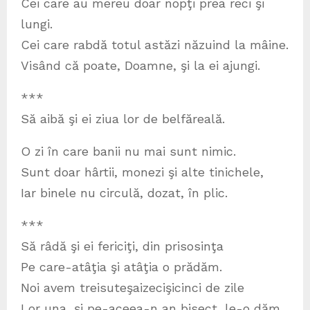
Cei care au mereu doar nopţi prea reci şi
lungi.
Cei care rabdă totul astăzi năzuind la mâine.
Visând că poate, Doamne, şi la ei ajungi.
***
Să aibă şi ei ziua lor de belfăreală.
O zi în care banii nu mai sunt nimic.
Sunt doar hârtii, monezi şi alte tinichele,
Iar binele nu circulă, dozat, în plic.
***
Să râdă şi ei fericiţi, din prisosinţa
Pe care-atâţia şi atâţia o prădăm.
Noi avem treisuteşaizecişicinci de zile
Lor una, şi pe-aceea-n an bisect, le-o dăm.