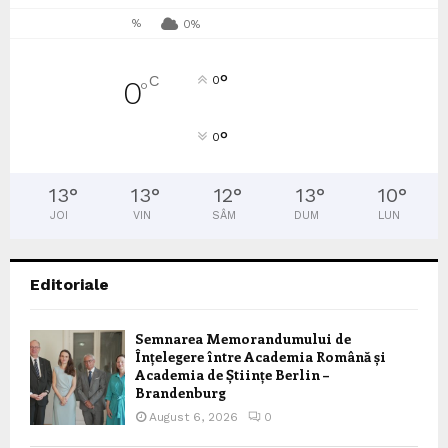
%
0%
°
C
0
0
°
°
0
13
°
13
°
12
°
13
°
10
°
JOI
VIN
SÂM
DUM
LUN
Editoriale
Semnarea Memorandumului de
Înțelegere între Academia Română și
Academia de Științe Berlin –
Brandenburg
August 6, 2026
0