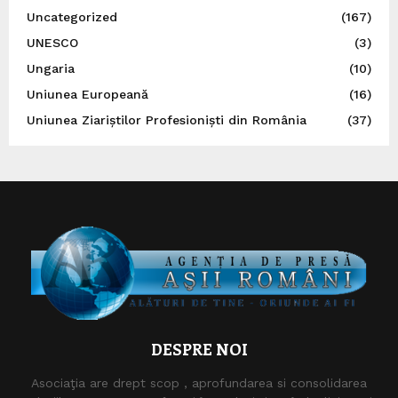
Uncategorized
(167)
UNESCO
(3)
Ungaria
(10)
Uniunea Europeană
(16)
Uniunea Ziariștilor Profesioniști din România
(37)
DESPRE NOI
Asociaţia are drept scop , aprofundarea si consolidarea