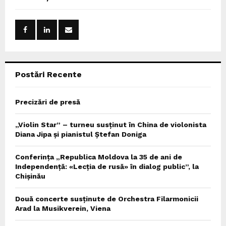
h
f
A
o
r
R
:
C
Postări Recente
H
Precizări de presă
„Violin Star” – turneu susținut în China de violonista
Diana Jipa și pianistul Ștefan Doniga
Conferința „Republica Moldova la 35 de ani de
Independență: «Lecția de rusă» în dialog public”, la
Chișinău
Două concerte susținute de Orchestra Filarmonicii
Arad la Musikverein, Viena