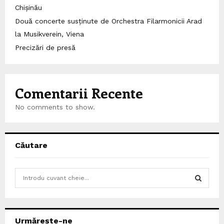
Chișinău
Două concerte susținute de Orchestra Filarmonicii Arad
la Musikverein, Viena
Precizări de presă
Comentarii Recente
No comments to show.
Căutare
S
e
a
S
r
c
E
Urmărește-ne