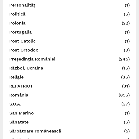
Personalități
(1)
Politică
(6)
Polonia
(22)
Portugalia
(1)
Post Catolic
(1)
Post Ortodox
(3)
Preşedinţia României
(245)
Război, Ucraina
(16)
Religie
(36)
REPATRIOT
(31)
România
(856)
S.U.A.
(37)
San Marino
(1)
Sănătate
(6)
Sărbătoare românească
(5)