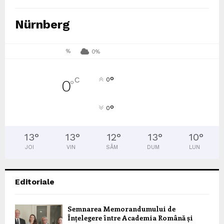
Nürnberg
%
0%
°
C
0
0
°
°
0
13
°
13
°
12
°
13
°
10
°
JOI
VIN
SÂM
DUM
LUN
Editoriale
Semnarea Memorandumului de
Înțelegere între Academia Română și