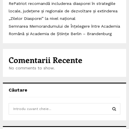
RePatriot recomandă includerea diasporei în strategiile
locale, județene și regionale de dezvoltare și extinderea
„Zilelor Diasporei” la nivel național
Semnarea Memorandumului de Înțelegere între Academia
Română și Academia de Științe Berlin – Brandenburg
Comentarii Recente
No comments to show.
Căutare
S
e
a
S
r