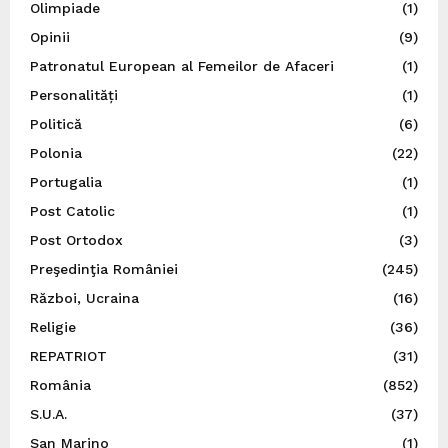
Olimpiade
(1)
Opinii
(9)
Patronatul European al Femeilor de Afaceri
(1)
Personalități
(1)
Politică
(6)
Polonia
(22)
Portugalia
(1)
Post Catolic
(1)
Post Ortodox
(3)
Preşedinţia României
(245)
Război, Ucraina
(16)
Religie
(36)
REPATRIOT
(31)
România
(852)
S.U.A.
(37)
San Marino
(1)