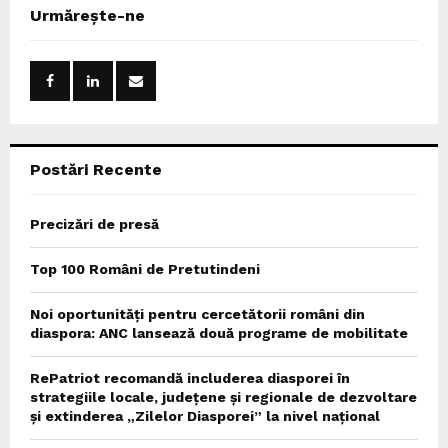
c
E
Urmărește-ne
h
f
A
o
r
R
:
C
Postări Recente
H
Precizări de presă
Top 100 Români de Pretutindeni
Noi oportunități pentru cercetătorii români din
diaspora: ANC lansează două programe de mobilitate
RePatriot recomandă includerea diasporei în
strategiile locale, județene și regionale de dezvoltare
și extinderea „Zilelor Diasporei” la nivel național