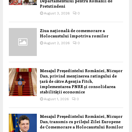
Departamentului pentru Romanii de
Pretutindeni
August 3, 2026
0
Ziua națională de comemorare a
Holocaustului împotriva romilor
August 2, 2026
0
Mesajul Președintelui României, Nicușor
Dan, privind menținerea ratingului de
țară de către Agenția Fitch,
implementarea PNRR și consolidarea
stabilității economice
August 1, 2026
0
Mesajul Președintelui României, Nicușor
Dan, transmis cu prilejul Zilei Europene
de Comemorare a Holocaustului Romilor