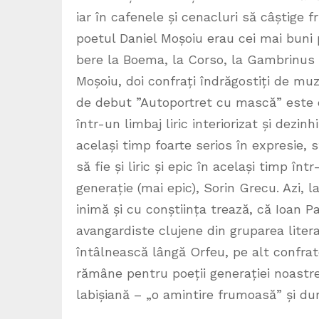
iar în cafenele și cenacluri să câștige f
poetul Daniel Moșoiu erau cei mai buni p
bere la Boema, la Corso, la Gambrinus s
Moșoiu, doi confrați îndrăgostiți de mu
de debut ”Autoportret cu mască” este o
într-un limbaj liric interiorizat și dezin
același timp foarte serios în expresie, st
să fie și liric și epic în același timp în
generație (mai epic), Sorin Grecu. Azi, 
inimă și cu conștiința trează, că Ioan P
avangardiste clujene din gruparea liter
întâlnească lângă Orfeu, pe alt confrat
rămâne pentru poeții generației noastr
labișiană – „o amintire frumoasă” și du