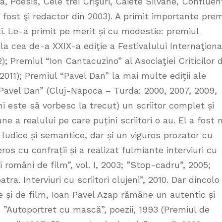
a, Poesis, Cele trei Crişuri, Caiete Silvane, Confluen
 fost şi redactor din 2003). A primit importante prem
i. Le-a primit pe merit și cu modestie: premiul
 la cea de-a XXIX-a ediţie a Festivalului Internaţiona
; Premiul “Ion Cantacuzino” al Asociaţiei Criticilor 
2011); Premiul “Pavel Dan” la mai multe ediţii ale
Pavel Dan” (Cluj-Napoca – Turda: 2000, 2007, 2009,
mi este să vorbesc la trecut) un scriitor complet și
 a realului pe care puțini scriitori o au. El a fost 
 ludice și semantice, dar și un viguros prozator cu
os cu confrații și a realizat fulmiante interviuri cu
ori români de film”, vol. I, 2003; ”Stop-cadru”, 2005;
ra. Interviuri cu scriitori clujeni”, 2010. Dar dincolo
rare și de film, Ioan Pavel Azap rămâne un autentic și
 ”Autoportret cu mască”, poezii, 1993 (Premiul de