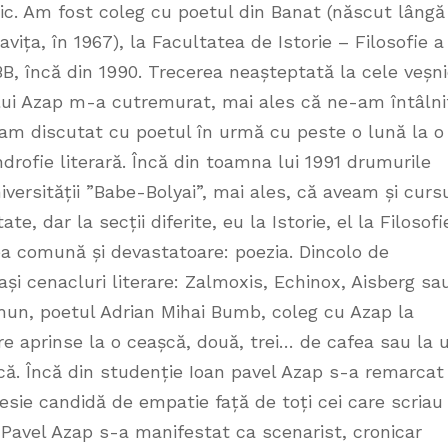
zic. Am fost coleg cu poetul din Banat (născut lângă
avița, în 1967), la Facultatea de Istorie – Filosofie a
B, încă din 1990. Trecerea neașteptată la cele veșn
lui Azap m-a cutremurat, mai ales că ne-am întâlni
 am discutat cu poetul în urmă cu peste o lună la o
ndrofie literară. Încă din toamna lui 1991 drumurile
versității ”Babe-Bolyai”, mai ales, că aveam și cursu
e, dar la secții diferite, eu la Istorie, el la Filosofi
a comună și devastatoare: poezia. Dincolo de
i cenacluri literare: Zalmoxis, Echinox, Aisberg sa
mun, poetul Adrian Mihai Bumb, coleg cu Azap la
are aprinse la o ceașcă, două, trei… de cafea sau la 
că. Încă din studenție Ioan pavel Azap s-a remarcat
esie candidă de empatie față de toți cei care scriau
n Pavel Azap s-a manifestat ca scenarist, cronicar