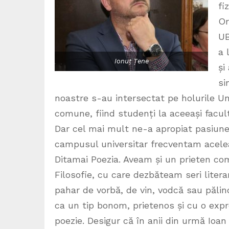
fi
Or
UB
a 
Ionuț Țene
și
si
noastre s-au intersectat pe holurile Uni
comune, fiind studenți la aceeași facultat
Dar cel mai mult ne-a apropiat pasiune
campusul universitar frecventam aceleaș
Ditamai Poezia. Aveam și un prieten co
Filosofie, cu care dezbăteam seri liter
pahar de vorbă, de vin, vodcă sau pălin
ca un tip bonom, prietenos și cu o expr
poezie. Desigur că în anii din urmă Ioa