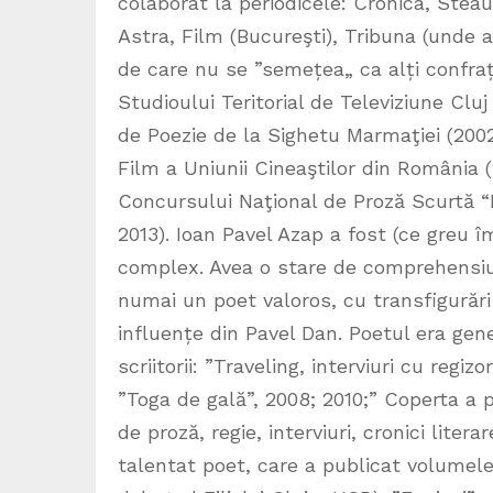
colaborat la periodicele: Cronica, Steau
Astra, Film (Bucureşti), Tribuna (unde a
de care nu se ”semețea„ ca alți confraț
Studioului Teritorial de Televiziune Cluj
de Poezie de la Sighetu Marmaţiei (2002)
Film a Uniunii Cineaştilor din România (
Concursului Naţional de Proză Scurtă “
2013). Ioan Pavel Azap a fost (ce greu î
complex. Avea o stare de comprehensiune
numai un poet valoros, cu transfigurări
influențe din Pavel Dan. Poetul era gener
scriitorii: ”Traveling, interviuri cu regiz
”Toga de gală”, 2008; 2010;” Coperta a pat
de proză, regie, interviuri, cronici lite
talentat poet, care a publicat volumele