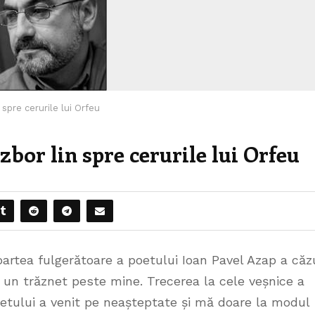
spre cerurile lui Orfeu
zbor lin spre cerurile lui Orfeu
5
artea fulgerătoare a poetului Ioan Pavel Azap a căz
 un trăznet peste mine. Trecerea la cele veșnice a
etului a venit pe neașteptate și mă doare la modul