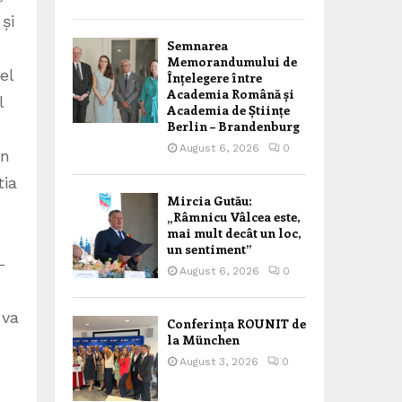
și
Semnarea
Memorandumului de
el
Înțelegere între
Academia Română și
l
Academia de Științe
Berlin – Brandenburg
August 6, 2026
0
în
tia
Mircia Gutău:
„Râmnicu Vâlcea este,
mai mult decât un loc,
un sentiment”
-
August 6, 2026
0
 va
Conferința ROUNIT de
la München
August 3, 2026
0