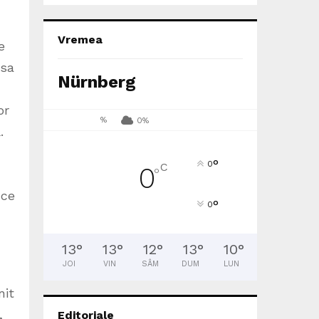
Vremea
e
asa
Nürnberg
or
%
0%
.
°
0
C
0
°
 ce
°
0
13
°
13
°
12
°
13
°
10
°
JOI
VIN
SÂM
DUM
LUN
nit
,
Editoriale