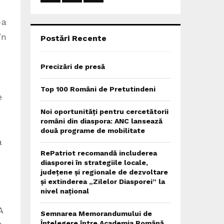
:
C
-a
H
în
Postări Recente
Precizări de presă
Top 100 Români de Pretutindeni
e
Noi oportunități pentru cercetătorii
români din diaspora: ANC lansează
două programe de mobilitate
a
RePatriot recomandă includerea
diasporei în strategiile locale,
județene și regionale de dezvoltare
și extinderea „Zilelor Diasporei” la
nivel național
A
Semnarea Memorandumului de
Înțelegere între Academia Română