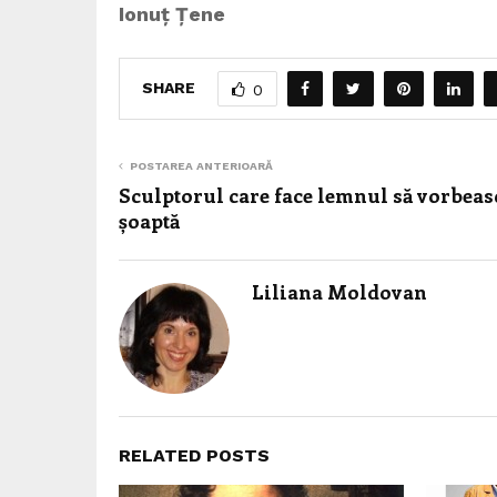
Ionuț Țene
SHARE
0
POSTAREA ANTERIOARĂ
Sculptorul care face lemnul să vorbeas
șoaptă
Liliana Moldovan
RELATED POSTS