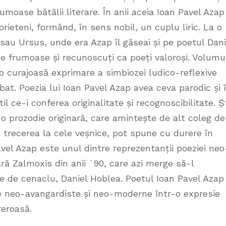
rumoase bătălii literare. În anii aceia Ioan Pavel Azap 
rieteni, formând, în sens nobil, un cuplu liric. La o
au Ursus, unde era Azap îl găseai și pe poetul Dani
ze frumoase și recunoscuți ca poeți valoroși. Volumu
 curajoasă exprimare a simbiozei ludico-reflexive
hibat. Poezia lui Ioan Pavel Azap avea ceva parodic și 
il ce-i conferea originalitate și recognoscibilitate. Ș
tr-o prozodie originară, care amintește de alt coleg de
la trecerea la cele veșnice, pot spune cu durere în
avel Azap este unul dintre reprezentanții poeziei neo
ară Zalmoxis din anii `90, care azi merge să-l
e de cenaclu, Daniel Hoblea. Poetul Ioan Pavel Azap
e neo-avangardiste și neo-moderne într-o expresie
reroasă.