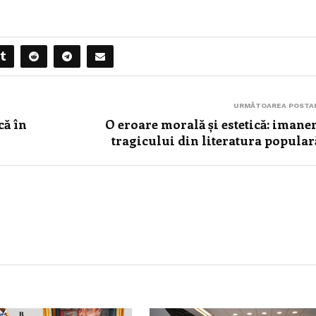
URMĂTOAREA POSTA
că în
O eroare morală și estetică: imane
tragicului din literatura popula