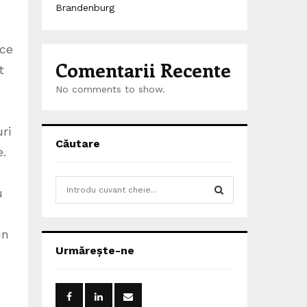
Brandenburg
ice
Comentarii Recente
t
No comments to show.
ri
Căutare
e.
S
u
e
a
S
r
un
c
E
Urmărește-ne
h
f
A
o
r
R