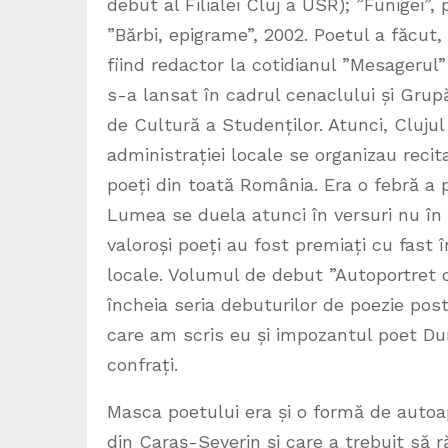
debut al Filialei Cluj a USR); ”Funigei”, 
”Bărbi, epigrame”, 2002. Poetul a făcut, 
fiind redactor la cotidianul ”Mesagerul”
s-a lansat în cadrul cenaclului și Grup
de Cultură a Studenților. Atunci, Clujul
administrației locale se organizau recita
poeți din toată România. Era o febră a 
Lumea se duela atunci în versuri nu în e
valoroși poeți au fost premiați cu fast în
locale. Volumul de debut ”Autoportret 
încheia seria debuturilor de poezie po
care am scris eu și impozantul poet Dumi
confrați.
Masca poetului era și o formă de autoapă
din Caraș-Severin și care a trebuit să 