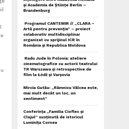
ţe
și Academia de Științe Berlin –
ii
Brandenburg
Programul CANTEMIR // „CLARA –
l
Artă pentru prevenție” – proiect
colaborativ multidisciplinar
de
organizat cu sprijinul ICR în
România și Republica Moldova
Radu Jude în Polonia: ateliere
cinematografice cu actorii teatrului
nu
TR Warszawa și retrospective de
film la Łódź și Varșovia
Mircia Gutău: „Râmnicu Vâlcea este,
mai mult decât un loc, un
sentiment”
Conferința „Familia Cioflec și
Clujul” susținută de istoricul
Luminița Cornea