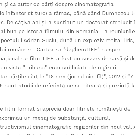
m și ca autor de cărți despre cinematografia
e infanterist turc) a rămas, până când Dumnezeu l
s. De câțiva ani și-a susținut un doctorat strplucit 
i bun pe istoria filmului din România. La reuniunile
poetului Adrian Suciu, după un exploziv recital liric,
ului românesc. Cartea sa ”dagheroTIFF”, despre
ernațional de film TIFF, a fost un succes de casă și d
 revista ”Tribuna” erau subliniate de regizori,
Iar cărțile cărțile ”16 mm (jurnal cinefil)”, 2012 și ”7
 sunt studii de referință ce se citează și prezintă l
de film format și aprecia doar filmele românești de
 exprimau un mesaj de substanță, cultural,
tructivismul cinematografic regizorilor din noul val. 