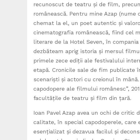
recunoscut de teatru și de film, precu
românească. Pentru mine Azap (nume d
chemat la el, un poet autentic și valoro
cinematografia românească, fiind cel ma
literare de la Hotel Seven, în compania 
dezbăteam aprig istoria și mersul film
primele zece ediții ale festivalului int
etapă. Cronicile sale de fim publicate în
scenariști și actori cu creionul în mână. 
capodopere ale filmului românesc”, 2015
facultățile de teatru și film din țară.
Ioan Pavel Azap avea un ochi de critic 
calitate, în special capodoperele, care
esențializat și dezavua facilul și decons