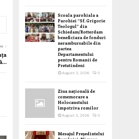
Scoala parohiala a
Parohiei “Sf. Grigorie
Teologul” din
Schiedam/Rotterdam
beneficiaza de fonduri
nerambursabile din
RE
partea
nța
Departamentului
pentru Romanii de
ră…
Pretutindeni
August 3, 2026
0
Ziua națională de
comemorare a
Holocaustului
împotriva romilor
August 2, 2026
0
Mesajul Președintelui