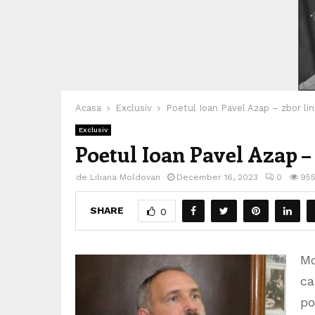
Acasa
Exclusiv
Poetul Ioan Pavel Azap – zbor lin 
Exclusiv
Poetul Ioan Pavel Azap – 
de
Liliana Moldovan
December 16, 2023
0
95
SHARE
0
Mo
ca
po