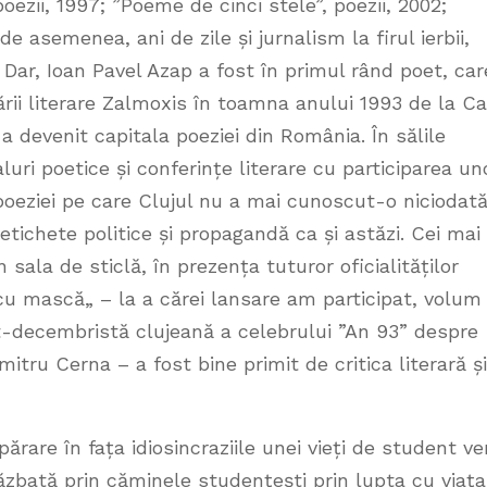
poezii, 1997; ”Poeme de cinci stele”, poezii, 2002;
de asemenea, ani de zile și jurnalism la firul ierbii,
 Dar, Ioan Pavel Azap a fost în primul rând poet, car
ării literare Zalmoxis în toamna anului 1993 de la C
 a devenit capitala poeziei din România. În sălile
luri poetice și conferințe literare cu participarea un
poeziei pe care Clujul nu a mai cunoscut-o niciodată
tichete politice și propagandă ca și astăzi. Cei mai
 sala de sticlă, în prezența tuturor oficialităților
cu mască„ – la a cărei lansare am participat, volum
st-decembristă clujeană a celebrului ”An 93” despre
tru Cerna – a fost bine primit de critica literară și
rare în fața idiosincraziile unei vieți de student ve
răzbată prin căminele studențești prin lupta cu viața