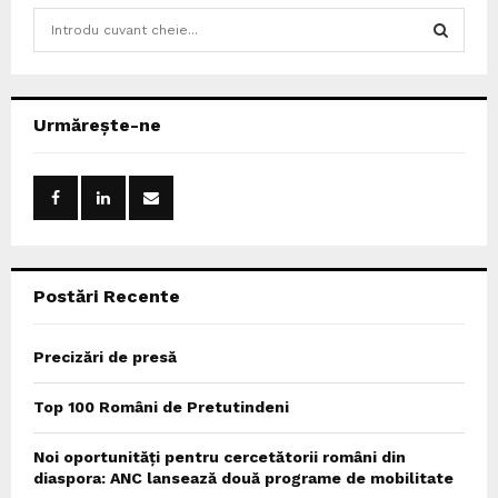
S
e
a
S
r
c
E
Urmărește-ne
h
f
A
o
r
R
:
C
Postări Recente
H
Precizări de presă
Top 100 Români de Pretutindeni
Noi oportunități pentru cercetătorii români din
diaspora: ANC lansează două programe de mobilitate