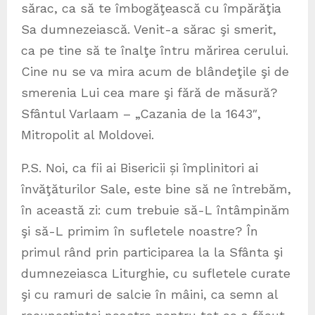
sărac, ca să te îmbogăţească cu împărăţia
Sa dumnezeiască. Venit-a sărac şi smerit,
ca pe tine să te înalţe întru mărirea cerului.
Cine nu se va mira acum de blândeţile şi de
smerenia Lui cea mare şi fără de măsură?
Sfântul Varlaam – „Cazania de la 1643″,
Mitropolit al Moldovei.
P.S. Noi, ca fii ai Bisericii și împlinitori ai
învăţăturilor Sale, este bine să ne întrebăm,
în această zi: cum trebuie să-L întâmpinăm
şi să-L primim în sufletele noastre? În
primul rând prin participarea la la Sfânta şi
dumnezeiasca Liturghie, cu sufletele curate
şi cu ramuri de salcie în mâini, ca semn al