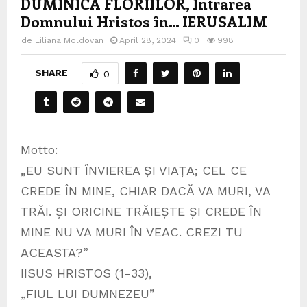
DUMINICA FLORIILOR, Intrarea
Domnului Hristos în… IERUSALIM
de
Liliana Moldovan
April 28, 2024
0
998
SHARE
0
Motto:
„EU SUNT ÎNVIEREA ȘI VIAȚA; CEL CE
CREDE ÎN MINE, CHIAR DACĂ VA MURI, VA
TRĂI. ȘI ORICINE TRĂIEȘTE ȘI CREDE ÎN
MINE NU VA MURI ÎN VEAC. CREZI TU
ACEASTA?”
IISUS HRISTOS (1-33),
„FIUL LUI DUMNEZEU”