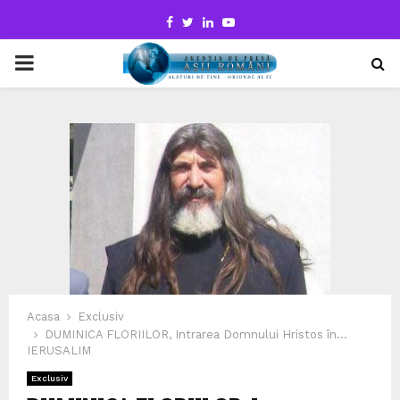
Facebook
Twitter
Linkedin
Youtube
PRIMARY
MENU
Acasa
Exclusiv
DUMINICA FLORIILOR, Intrarea Domnului Hristos în…
IERUSALIM
Exclusiv