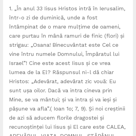
1. „În anul 33 Iisus Hristos intră în Ierusalim,
într-o zi de duminică, unde a fost
întâmpinat de o mare mulțime de oameni,
care purtau în mână ramuri de finic (flori) și
strigau: „Osana! Binecuvântat este Cel ce
vine întru numele Domnului, Împăratul lui
Israel”! Cine este acest Iisus și ce vrea
lumea de la El? Răspunsul ni-l dă chiar
Hristos: „Adevărat, adevărat zic vouă: Eu
sunt ușa oilor. Dacă va intra cineva prin
Mine, se va mântui; și va intra și va ieși și
pășune va afla”.( Ioan 1o; 7, 9). Și noi creștinii
de azi să aducem florile dragostei și
recunoștinței lui Iisus și El care este CALEA,
ADEVĂRUL, VIAȚA, DOMNUL, STĂPÂNUL,