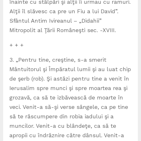
înainte cu stâlpări şi alţii îi urmau cu ramuri.
Alţii îl slăvesc ca pre un Fiu a lui David”.
Sfântul Antim Ivireanul – „Didahii”
Mitropolit al Ţării Româneşti sec. -XVIII.
+ + +
3. „Pentru tine, creştine, s-a smerit
Mântuitorul şi Împăratul lumii şi au luat chip
de şerb (rob). Şi astăzi pentru tine a venit în
Ierusalim spre munci şi spre moartea rea şi
grozavă, ca să te izbăvească de moarte în
veci. Venit-a să-şi verse sângele, ca pe tine
să te răscumpere din robia iadului şi a
muncilor. Venit-a cu blândeţe, ca să te
apropii cu îndrăznire către dânsul. Venit-a