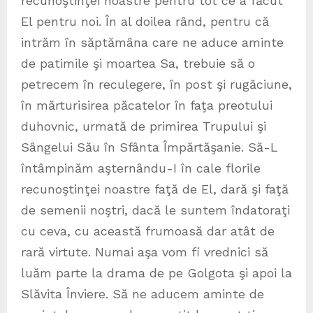
recunoştinţei noastre pentru tot ce a făcut
El pentru noi. În al doilea rând, pentru că
intrăm în săptămâna care ne aduce aminte
de patimile şi moartea Sa, trebuie să o
petrecem în reculegere, în post şi rugăciune,
în mărturisirea păcatelor în faţa preotului
duhovnic, urmată de primirea Trupului şi
Sângelui Său în Sfânta Împărtăşanie. Să-L
întâmpinăm aşternându-I în cale florile
recunoştinţei noastre faţă de El, dară şi faţă
de semenii noştri, dacă le suntem îndatoraţi
cu ceva, cu această frumoasă dar atât de
rară virtute. Numai aşa vom fi vrednici să
luăm parte la drama de pe Golgota şi apoi la
Slăvita Înviere. Să ne aducem aminte de