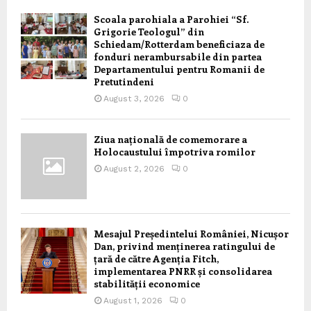
Scoala parohiala a Parohiei “Sf.
Grigorie Teologul” din
Schiedam/Rotterdam beneficiaza de
fonduri nerambursabile din partea
Departamentului pentru Romanii de
Pretutindeni
August 3, 2026
0
Ziua națională de comemorare a
Holocaustului împotriva romilor
August 2, 2026
0
Mesajul Președintelui României, Nicușor
Dan, privind menținerea ratingului de
țară de către Agenția Fitch,
implementarea PNRR și consolidarea
stabilității economice
August 1, 2026
0