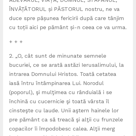
ÎNVĂȚĂTORUL și PĂSTORUL nostru, ne va
duce spre pășunea fericirii după care tânjim
cu toții aici pe pământ și-n ceea ce va urma.
+ + +
2. „O, cât sunt de minunate semnele
bucuriei, ce se arată astăzi Ierusalimului, la
intrarea Domnului Hristos. Toată cetatea
iasă întru întâmpinarea Lui. Norodul
(poporul), şi mulţimea cu rânduială i se
închină cu cucernicie şi toată vârsta îl
cinsteşte cu laude. Unii aştern hainele lor
pre pământ ca să treacă şi alţii cu frunzele
copacilor îi împodobesc calea. Alţii merg