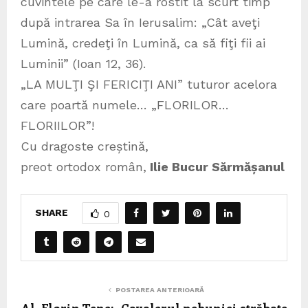
cuvintele pe care le-a rostit la scurt timp
după intrarea Sa în Ierusalim: „Cât aveţi
Lumină, credeţi în Lumină, ca să fiţi fii ai
Luminii” (Ioan 12, 36).
„LA MULŢI ŞI FERICIŢI ANI” tuturor acelora
care poartă numele… „FLORILOR…
FLORIILOR”!
Cu dragoste creștină,
preot ortodox român,
Ilie Bucur Sărmășanul
SHARE
0
POSTAREA ANTERIOARĂ