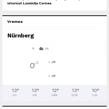
istoricul Luminița Cornea
Vremea
Nürnberg
%
0%
°
C
0
0
°
°
0
13
°
13
°
12
°
13
°
10
°
JOI
VIN
SÂM
DUM
LUN