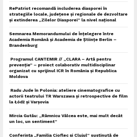
RePatriot recomandă includerea diasporei în
strategiile locale, județene și regionale de dezvoltare
și extinderea „Zilelor Diasporei” la nivel național
Semnarea Memorandumului de Înțelegere între
Academia Română și Academia de Științe Berlin –
Brandenburg
Programul CANTEMIR // „CLARA – Artă pentru
prevenție” – proiect colaborativ multidisciplinar
organizat cu sprijinul ICR în România și Republica
Moldova
Radu Jude în Polonia: ateliere cinematografice cu
actorii teatrului TR Warszawa și retrospective de film
la Łódź și Varșovia
Mircia Gutău: „Râmnicu Vâlcea este, mai mult decât
un loc, un sentiment”
Conferința „Familia Cioflec și Clujul” susținută de