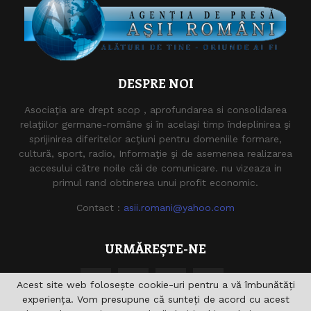
DESPRE NOI
Asociaţia are drept scop , aprofundarea si consolidarea
relaţiilor germane-române şi în acelaşi timp îndeplinirea şi
sprijinirea diferitelor acţiuni pentru domeniile formare,
cultură, sport, radio, Informaţie şi de asemenea realizarea
accesului către noile căi de comunicare. nu vizeaza in
primul rand obtinerea unui profit economic.
Contact :
asii.romani@yahoo.com
URMĂREȘTE-NE
Acest site web folosește cookie-uri pentru a vă îmbunătăți
experiența. Vom presupune că sunteți de acord cu acest