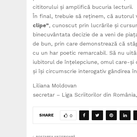
cititorului și amplifică bucuria lecturii.
În final, trebuie să reținem, că autorul 
clipe”
, cunoscut prin lucrările și cursur
binecuvântata decizie de a veni de piaț
de bun, prin care demonstrează că stăpân
cu un har poetic remarcabil. Să nu ui
iubitorul de înțelepciune, omul care-și 
și își circumscrie interogativ gândirea în
Liliana Moldovan
secretar – Liga Scriitorilor din România,
SHARE
0
POSTAREA ANTERIOARĂ