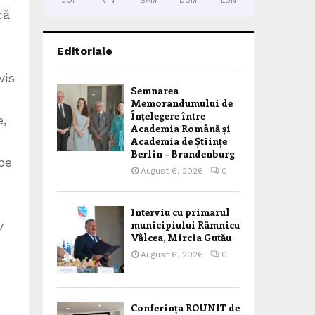
JOI
VIN
SÂM
DUM
LUN
că
Editoriale
vis
Semnarea
Memorandumului de
Înțelegere între
e,
Academia Română și
Academia de Științe
Berlin – Brandenburg
pe
August 6, 2026
0
Interviu cu primarul
v
municipiului Râmnicu
Vâlcea, Mircia Gutău
August 6, 2026
0
Conferința ROUNIT de