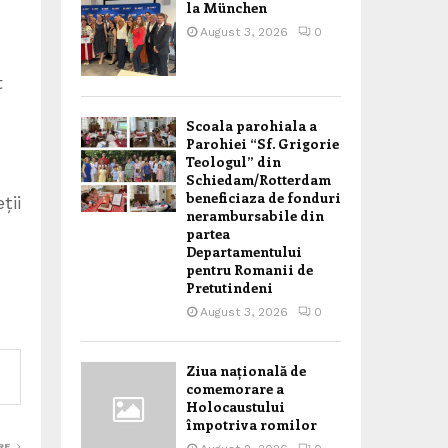
la München
August 3, 2026
0
t
m
Scoala parohiala a
Parohiei “Sf. Grigorie
Teologul” din
Schiedam/Rotterdam
beneficiaza de fonduri
ții
nerambursabile din
partea
Departamentului
pentru Romanii de
Pretutindeni
August 3, 2026
0
Ziua națională de
comemorare a
Holocaustului
împotriva romilor
RE