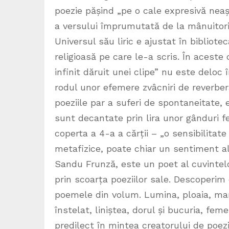
poezie pășind „pe o cale expresivă neaș
a versului împrumutată de la mânuitorii
Universul său liric e ajustat în bibliotec
religioasă pe care le-a scris. În aceste 
infinit dăruit unei clipe” nu este deloc
rodul unor efemere zvâcniri de reverber
poeziile par a suferi de spontaneitate,
sunt decantate prin lira unor gânduri 
coperta a 4-a a cărții – „o sensibilitat
metafizice, poate chiar un sentiment al în
Sandu Frunză, este un poet al cuvintelo
prin scoarța poeziilor sale. Descoperim 
poemele din volum. Lumina, ploaia, man
înstelat, liniștea, dorul și bucuria, femei
predilect în mintea creatorului de poez