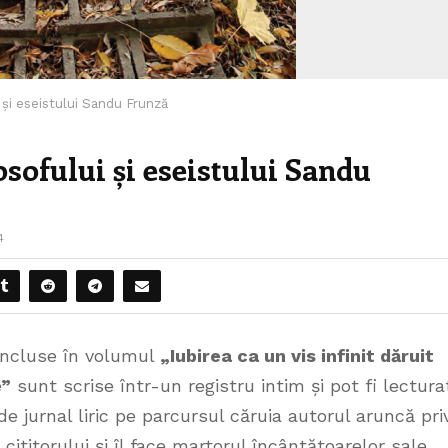
 și eseistului Sandu Frunză
losofului și eseistului Sandu
4
ncluse în volumul
„Iubirea ca un vis infinit dăruit
e”
sunt scrise într-un registru intim și pot fi lectura
de jurnal liric pe parcursul căruia autorul aruncă priv
 cititorului și îl face martorul încântătoarelor sale