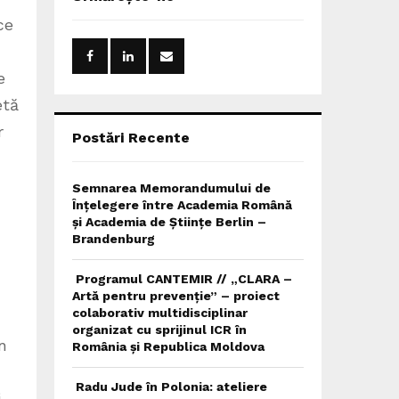
h
f
ce
A
o
r
R
e
:
C
etă
r
H
Postări Recente
Semnarea Memorandumului de
Înțelegere între Academia Română
și Academia de Științe Berlin –
Brandenburg
Programul CANTEMIR // „CLARA –
Artă pentru prevenție” – proiect
colaborativ multidisciplinar
organizat cu sprijinul ICR în
în
România și Republica Moldova
Radu Jude în Polonia: ateliere
i