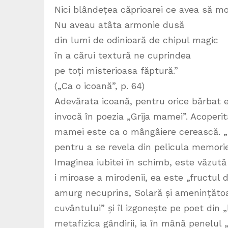
Nici blândețea căprioarei ce avea să m
Nu aveau atâta armonie dusă
din lumi de odinioară de chipul magic
în a cărui textură ne cuprindea
pe toți misterioasa făptură.”
(„Ca o icoană”, p. 64)
Adevărata icoană, pentru orice bărbat 
invocă în poezia „Grija mamei”. Acoperi
mamei este ca o mângâiere cerească. „P
pentru a se revela din pelicula memorie
Imaginea iubitei în schimb, este văzută p
i miroase a mirodenii, ea este „fructul 
amurg necuprins, Solară și amenințăto
cuvântului” și îl izgonește pe poet din 
metafizica gândirii, ia în mână penelul 