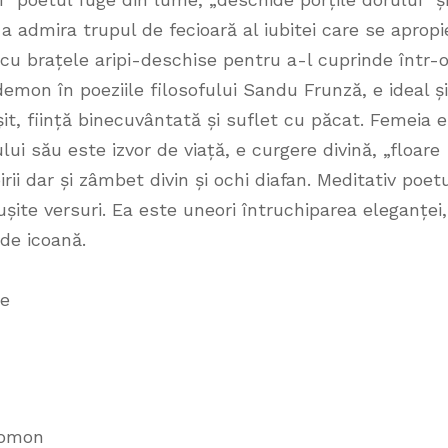
a admira trupul de fecioară al iubitei care se apropi
 cu brațele aripi-deschise pentru a-l cuprinde într-
demon în poeziile filosofului Sandu Frunză, e ideal și
it, ființă binecuvântată și suflet cu păcat. Femeia e
i său este izvor de viață, e curgere divină, „floare
irii dar și zâmbet divin și ochi diafan. Meditativ poet
șite versuri. Ea este uneori întruchiparea eleganței,
 de icoană.
re
olomon