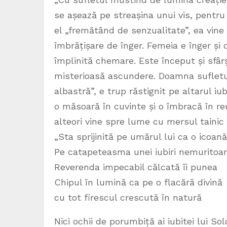
se așează pe streașina unui vis, pentru 
el „fremătând de senzualitate”, ea vine
îmbrățișare de înger. Femeia e înger și 
împlinită chemare. Este început și sfârș
misterioasă ascundere. Doamna sufletulu
albastră”, e trup răstignit pe altarul iub
o măsoară în cuvinte și o îmbracă în reu
alteori vine spre lume cu mersul tainic
„Sta sprijinită pe umărul lui ca o icoană
Pe catapeteasma unei iubiri nemuritoa
Reverenda impecabil călcată îi punea
Chipul în lumină ca pe o flacără divină
cu tot firescul crescută în natură
Nici ochii de porumbiță ai iubitei lui S