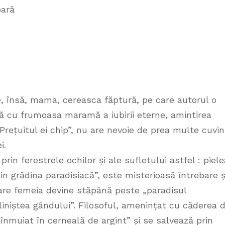
oară
e, însă, mama, cereasca făptură, pe care autorul o
tă cu frumoasa maramă a iubirii eterne, amintirea
rețuitul ei chip”, nu are nevoie de prea multe cuvin
i.
rin ferestrele ochilor și ale sufletului astfel : piel
din grădina paradisiacă”, este misterioasă întrebare ș
are femeia devine stăpână peste „paradisul
„liniștea gândului”. Filosoful, amenințat cu căderea d
„înmuiat în cerneală de argint” și se salvează prin