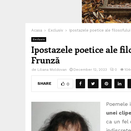
Acasa
Exclusiv
Ipostazele poetice ale filosofului
Exclusiv
Ipostazele poetice ale fi
Frunză
de
Liliana Moldovan
December 12, 2023
0
104
SHARE
0
Poemele i
unei clip
ca un fel 
indiscrete