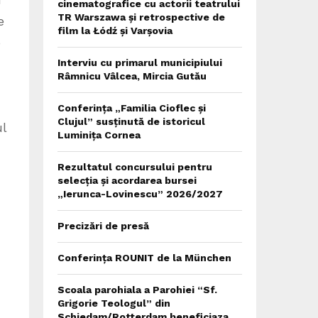
cinematografice cu actorii teatrului
TR Warszawa și retrospective de
e
film la Łódź și Varșovia
o
Interviu cu primarul municipiului
Râmnicu Vâlcea, Mircia Gutău
Conferința „Familia Cioflec și
Clujul” susținută de istoricul
ul
Luminița Cornea
Rezultatul concursului pentru
selecția și acordarea bursei
„Ierunca-Lovinescu” 2026/2027
Precizări de presă
Conferința ROUNIT de la München
Scoala parohiala a Parohiei “Sf.
Grigorie Teologul” din
Schiedam/Rotterdam beneficiaza