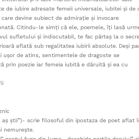
 de iubire adresate femeii universale, iubitei și de 
 care devine subiect de admirație și invocare
onată. Citindu-le simți că ele, poemele, îți lasă urm
vul sufletului și indiscutabil, te fac părtaș la o secr
ioară aflată sub regalitatea iubirii absolute. Deși pa
i ușor de atins, sentimentele de dragoste se
ă prin poezie iar femeia iubită e dăruită și ea cu
ii
znic
ă aș știi”)- scrie filosoful din ipostaza de poet aflat 
 și nemurește.
” poetul fuge din lume, „deschide porțile dorului” ș