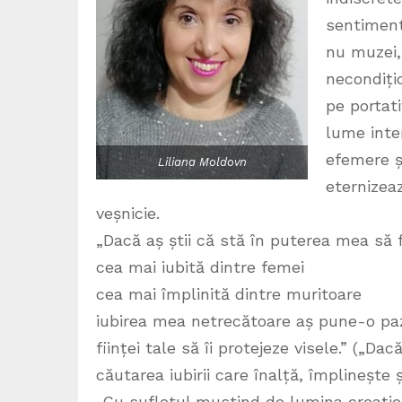
sentimente
nu muzei,
necondiți
pe portati
lume inter
efemere ș
Liliana Moldovn
eternizeaz
veșnicie.
„Dacă aș știi că stă în puterea mea să f
cea mai iubită dintre femei
cea mai împlinită dintre muritoare
iubirea mea netrecătoare aș pune-o pa
ființei tale să îi protejeze visele.” („Dac
căutarea iubirii care înalță, împlinește
„Cu sufletul mustind de lumina creației