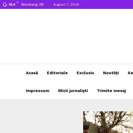
C
Nürnberg, DE
August 7, 2026
18.4
Acasă
Editoriale
Exclusiv
Noutăți
Se
Impressum
Micii jurnaliști
Trimite mesaj