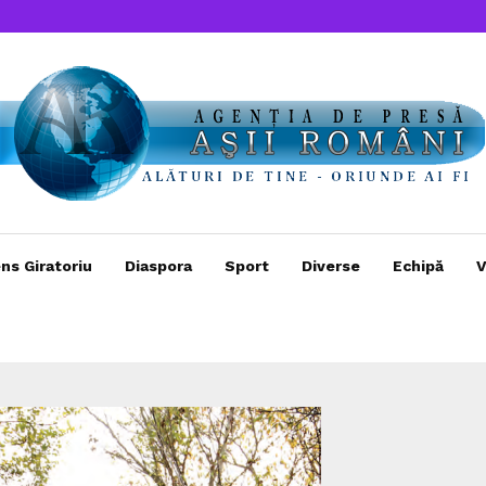
ns Giratoriu
Diaspora
Sport
Diverse
Echipă
V