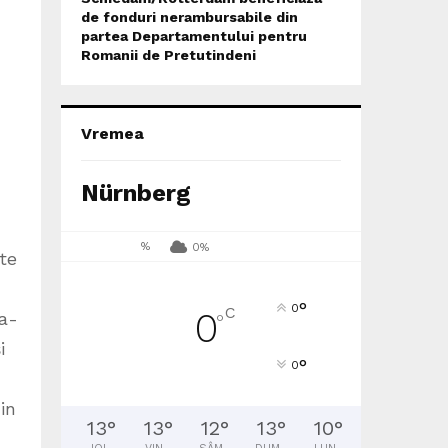
de fonduri nerambursabile din
partea Departamentului pentru
Romanii de Pretutindeni
Vremea
Nürnberg
%
0%
te
°
0
C
0
ea-
°
i
°
0
in
13
°
13
°
12
°
13
°
10
°