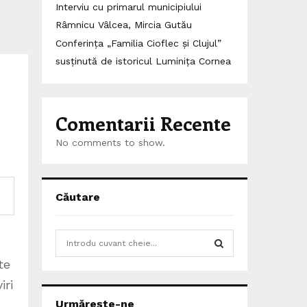
Interviu cu primarul municipiului
Râmnicu Vâlcea, Mircia Gutău
Conferința „Familia Cioflec și Clujul”
susținută de istoricul Luminița Cornea
Comentarii Recente
No comments to show.
Căutare
S
e
te
a
S
r
iri
c
E
Urmărește-ne