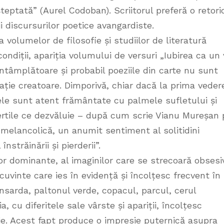
teptată” (Aurel Codoban). Scriitorul preferă o retori
 discursurilor poetice avangardiste.
a volumelor de filosofie și studiilor de literatură
condiții, apariția volumului de versuri „Iubirea ca un 
 întâmplătoare și probabil poeziile din carte nu sunt
ație creatoare. Dimporivă, chiar dacă la prima veder
 ele sunt atent frământate cu palmele sufletului și
fertile ce dezvăluie – după cum scrie Vianu Mureșan 
e melancolică, un anumit sentiment al solitidini
străinării și pierderii”.
r dominante, al imaginilor care se strecoară obsesi
cuvinte care ies în evidență și încolțesc frecvent în
sarda, paltonul verde, copacul, parcul, cerul
a, cu diferitele sale vârste și apariții, încolțesc
ie. Acest fapt produce o impresie puternică asupra