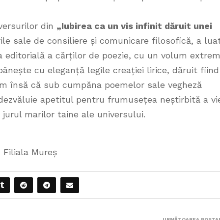
versurilor din
„Iubirea ca un vis infinit dăruit unei
ile sale de consiliere și comunicare filosofică, a lua
a editorială a cărților de poezie, cu un volum extre
ește cu eleganță legile creației lirice, dăruit fiind
tăm însă că sub cumpăna poemelor sale vegheză
dezvăluie apetitul pentru frumusețea neștirbită a vie
 jurul marilor taine ale universului.
 Filiala Mureș
URMĂTOAREA POSTA