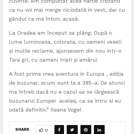
cuvinte. Am completat acea hârtie crezând
ca nu voi mai merge niciodată in vest, dar cu
gândul ca ma întorc acasă.
La Oradea am început sa plâng. După o
lume luminoasa, colorata, cu oameni veseli
și multe reclame, ajunsesem din nou intr-o
Tara gri, cu oameni triști și amărui.
A fost prima mea aventura in Europa , ediția
de buzunar, acum sunt la a 385-a. De atunci
ma întreb dacă nu e cazul sa se lărgească
buzunarul Europei acelea, ca sa intru si eu
odată definitiv.” Ileana Vogel
SHARE
0