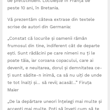
de pretutindeni. Locuiește în Franța de
peste 10 ani, în Bretania.
Vă prezentăm câteva extrase din textele
scrise de autori din Germania:
„Constat că locurile și oamenii rămân
frumosul din tine, indiferent cât de departe
ești. Sunt rădăcini pe care nimeni nu ți le
poate tăia, iar coroana copacului, care ai
devenit, e neuitarea, dorul și demnitatea ce-
ți sunt sădite-n inimă, ca să nu uiți de unde
te tot înalți și… să revii; acasă!…” Firuța
Maier
„De la depărtare uneori înțelegi mai multe și
accepți mai multe. Poți să înveți cum să te