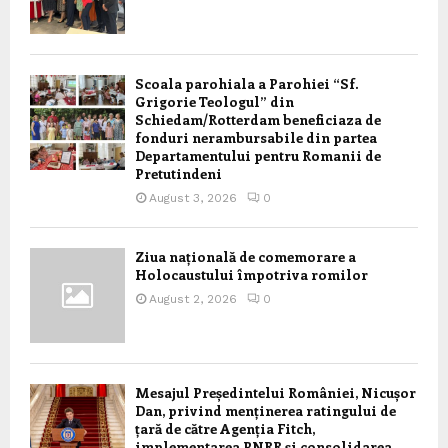
Scoala parohiala a Parohiei “Sf.
Grigorie Teologul” din
Schiedam/Rotterdam beneficiaza de
fonduri nerambursabile din partea
Departamentului pentru Romanii de
Pretutindeni
August 3, 2026
0
Ziua națională de comemorare a
Holocaustului împotriva romilor
August 2, 2026
0
Mesajul Președintelui României, Nicușor
Dan, privind menținerea ratingului de
țară de către Agenția Fitch,
implementarea PNRR și consolidarea