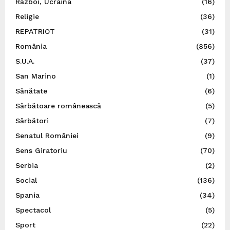
Război, Ucraina
(16)
Religie
(36)
REPATRIOT
(31)
România
(856)
S.U.A.
(37)
San Marino
(1)
Sănătate
(6)
Sărbătoare românească
(5)
Sărbători
(7)
Senatul României
(9)
Sens Giratoriu
(70)
Serbia
(2)
Social
(136)
Spania
(34)
Spectacol
(5)
Sport
(22)