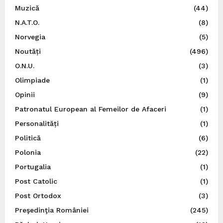
Muzică
(44)
N.A.T.O.
(8)
Norvegia
(5)
Noutăți
(496)
O.N.U.
(3)
Olimpiade
(1)
Opinii
(9)
Patronatul European al Femeilor de Afaceri
(1)
Personalități
(1)
Politică
(6)
Polonia
(22)
Portugalia
(1)
Post Catolic
(1)
Post Ortodox
(3)
Preşedinţia României
(245)