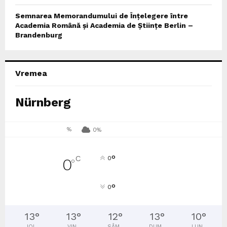
Semnarea Memorandumului de Înțelegere între
Academia Română și Academia de Științe Berlin –
Brandenburg
Vremea
Nürnberg
%
0%
°
C
0
0
°
°
0
13
°
13
°
12
°
13
°
10
°
JOI
VIN
SÂM
DUM
LUN