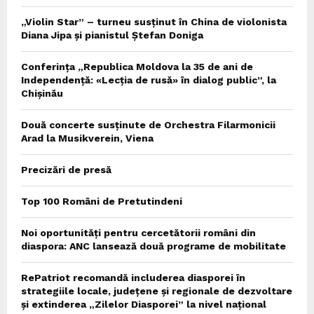
„Violin Star” – turneu susținut în China de violonista
Diana Jipa și pianistul Ștefan Doniga
Conferința „Republica Moldova la 35 de ani de
Independență: «Lecția de rusă» în dialog public”, la
Chișinău
Două concerte susținute de Orchestra Filarmonicii
Arad la Musikverein, Viena
Precizări de presă
Top 100 Români de Pretutindeni
Noi oportunități pentru cercetătorii români din
diaspora: ANC lansează două programe de mobilitate
RePatriot recomandă includerea diasporei în
strategiile locale, județene și regionale de dezvoltare
și extinderea „Zilelor Diasporei” la nivel național