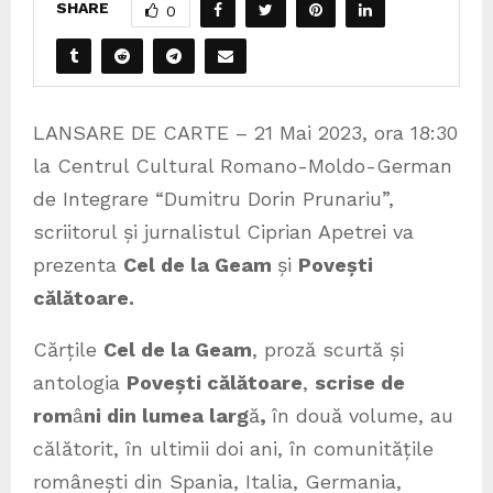
SHARE
0
LANSARE DE CARTE – 21 Mai 2023, ora 18:30
la Centrul Cultural Romano-Moldo-German
de Integrare “Dumitru Dorin Prunariu”,
scriitorul și jurnalistul Ciprian Apetrei va
prezenta
Cel de la Geam
și
Povești
călătoare.
Cărțile
Cel de la Geam
, proză scurtă și
antologia
Povești călătoare
,
scrise de
rom
â
ni din lumea larg
ă
,
în două volume, au
călătorit, în ultimii doi ani, în comunitățile
românești din Spania, Italia, Germania,