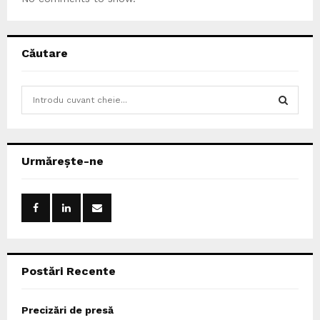
Căutare
S
e
a
S
r
c
E
Urmărește-ne
h
f
A
o
r
R
:
C
Postări Recente
H
Precizări de presă