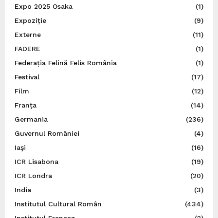
Expo 2025 Osaka
(1)
Expoziție
(9)
Externe
(11)
FADERE
(1)
Federația Felină Felis România
(1)
Festival
(17)
Film
(12)
Franța
(14)
Germania
(236)
Guvernul României
(4)
Iaşi
(16)
ICR Lisabona
(19)
ICR Londra
(20)
India
(3)
Institutul Cultural Român
(434)
Institutul Francez
(2)