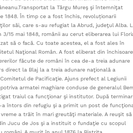
râneanu.Transportat la Târgu Mureş şi întemniţat
e 1848. În timp ce a fost închis, revoluționarii
ţilor săi, care s-au refugiat la Abrud, judeţul Alba. 
 3/15 mai 1848, românii au cerut eliberarea lui Flor
zat să o facă. Cu toate acestea, el a fost ales în
etul Naţional Român. A fost eliberat din închisoare
ererilor făcute de români în cea de-a treia adunare
s direct la Blaj la a treia adunare naţională a
omitetul de Pacificaţie. Ajuns prefect al Legiunii
mpotriva armatei maghiare conduse de generalul Be
igat traiul ca funcţionar şi institutor. După termina
s-a întors din refugiu şi a primit un post de funcţion
 vreme a trăit în mari greutăţi materiale. A reuşit să
in Jucu de Jos şi a instituit o fundaţie cu scopul
u români. A murit în anul 1876 la Bistriţa.