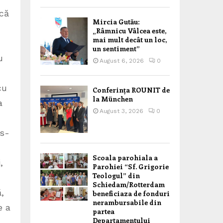
acă
Mircia Gutău:
„Râmnicu Vâlcea este,
mai mult decât un loc,
un sentiment”
u
August 6, 2026
0
cu
Conferința ROUNIT de
la München
a
August 3, 2026
0
 s-
Scoala parohiala a
,
Parohiei “Sf. Grigorie
Teologul” din
Schiedam/Rotterdam
,
beneficiaza de fonduri
nerambursabile din
e a
partea
Departamentului