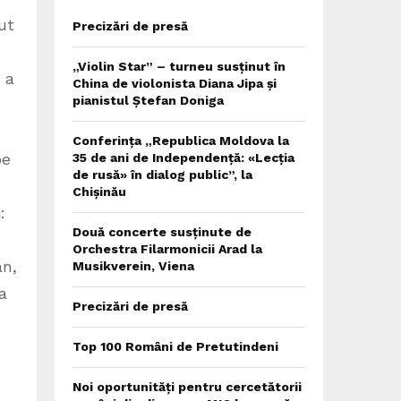
ut
Precizări de presă
„Violin Star” – turneu susținut în
 a
China de violonista Diana Jipa și
pianistul Ștefan Doniga
Conferința „Republica Moldova la
pe
35 de ani de Independență: «Lecția
de rusă» în dialog public”, la
Chișinău
:
Două concerte susținute de
Orchestra Filarmonicii Arad la
an,
Musikverein, Viena
a
Precizări de presă
Top 100 Români de Pretutindeni
Noi oportunități pentru cercetătorii