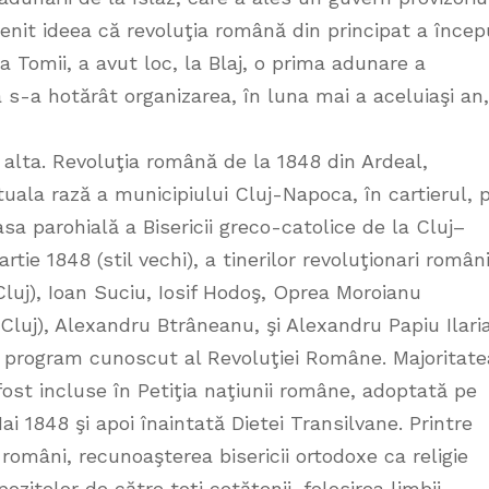
ţenit ideea că revoluţia română din principat a încep
ca Tomii, a avut loc, la Blaj, o prima adunare a
a s-a hotărât organizarea, în luna mai a aceluiaşi an,
l alta. Revoluţia română de la 1848 din Ardeal,
ala rază a municipiului Cluj-Napoca, în cartierul, 
asa parohială a Bisericii greco-catolice de la Cluj–
ie 1848 (stil vechi), a tinerilor revoluţionari români
Cluj), Ioan Suciu, Iosif Hodoş, Oprea Moroianu
n Cluj), Alexandru Btrâneanu, şi Alexandru Papiu Ilari
e program cunoscut al Revoluţiei Române. Majoritate
fost incluse în Petiţia naţiunii române, adoptată pe
ai 1848 şi apoi înaintată Dietei Transilvane. Printre
 români, recunoaşterea bisericii ortodoxe ca religie
pozitelor de către toţi cetăţenii, folosirea limbii