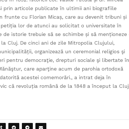
rin articole publicate în ultimii ani biografiile
în frunte cu Florian Micaș, care au devenit tribuni și
 petiția lor de atunci au solicitat o universitate în
e de istorie trebuie să se schimbe și să menționeze
 Cluj. De cinci ani de zile Mitropolia Clujului,
unicipalității, organizează un ceremonial religios şi
ri pentru democraţie, drepturi sociale şi libertate î
 Mănăştur, care aparţine acum de parohia ortodoxă
datorită acestei comemorări., a intrat deja în
rivic că revoluția română de la 1848 a început la Clu