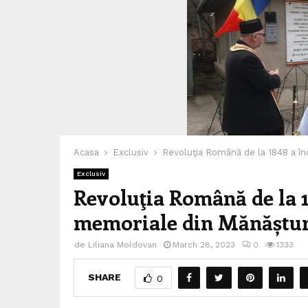
Acasa
Exclusiv
Revoluţia Română de la 1848 a înc
Exclusiv
Revoluţia Română de la 18
memoriale din Mănăștur
de
Liliana Moldovan
March 28, 2023
0
1333
SHARE
0