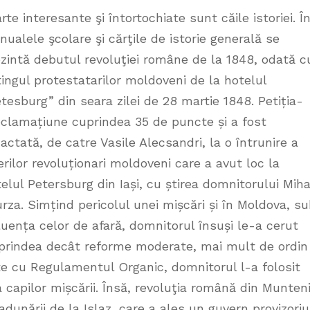
rte interesante şi întortochiate sunt căile istoriei. Î
ualele şcolare şi cărţile de istorie generală se
zintă debutul revoluţiei române de la 1848, odată c
ingul protestatarilor moldoveni de la hotelul
tesburg” din seara zilei de 28 martie 1848. Petiția-
clamațiune cuprindea 35 de puncte și a fost
actată, de catre Vasile Alecsandri, la o întrunire a
erilor revoluționari moldoveni care a avut loc la
elul Petersburg din Iași, cu știrea domnitorului Miha
rza. Simțind pericolul unei mișcări și în Moldova, s
luența celor de afară, domnitorul însuși le-a cerut
uprindea decât reforme moderate, mai mult de ordin
ate cu Regulamentul Organic, domnitorul l-a folosit
 capilor mișcării. Însă, revoluţia română din Munten
dunării de la Islaz, care a ales un guvern provizoriu