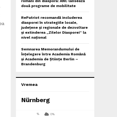
români din diaspora: ANC lansează
două programe de mobilitate
r
3
RePatriot recomandă includerea
diasporei în strategiile locale,
ea
județene și regionale de dezvoltare
și extinderea „Zilelor Diasporei” la
nivel național
Semnarea Memorandumului de
Înțelegere între Academia Română
și Academia de Științe Berlin –
Brandenburg
Vremea
Nürnberg
%
0%