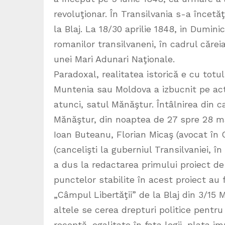
revoluţionar. În Transilvania s-a încetă
la Blaj. La 18/30 aprilie 1848, in Dumini
romanilor transilvaneni, în cadrul cărei
unei Mari Adunari Naţionale.
Paradoxal, realitatea istorică e cu totu
Muntenia sau Moldova a izbucnit pe actu
atunci, satul Mănăştur. Întâlnirea din c
Mănăştur, din noaptea de 27 spre 28 mart
Ioan Buteanu, Florian Micaş (avocat în 
(cancelişti la guberniul Transilvaniei, î
a dus la redactarea primului proiect d
punctelor stabilite în acest proiect au 
„Câmpul Libertăţii” de la Blaj din 3/15 M
altele se cerea drepturi politice pentru
receptă, egalitate în faţa legii, plata im