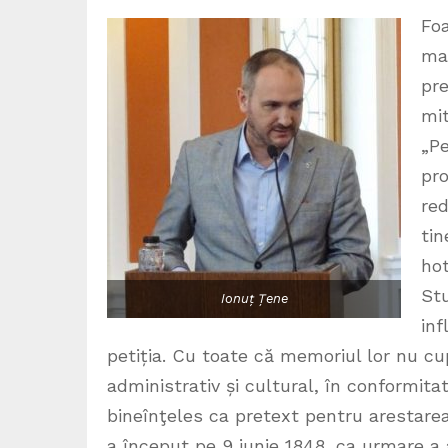
Foa
man
pre
mit
„Pe
pro
red
tin
hot
Stu
Ionuț Țene
inf
petiția. Cu toate că memoriul lor nu c
administrativ și cultural, în conformit
bineînţeles ca pretext pentru arestarea
a început pe 9 iunie 1848, ca urmare a a