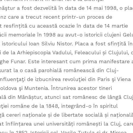
năştur a fost dezvelită în data de 14 mai 1998, o pl
nz care a trecut recent printr-un proces de
t resfințită cu această ocazie în data de 14 martie
plăcii memoriale în 1998 au avut-o istoricii clujeni Gel
istoricului Ioan Silviu Nistor. Placa a fost sfințită în
de la Arhiepiscopia Vadului, Feleacului și Clujului, 
rghe Funar. Este interesant cum prima manifestare 
şurat la o casă parohială românească din Cluj-
influenţaţi de izbucnirea revoluţiei din Paris şi Viena
Moldova şi Muntenia. Întrunirea acestor tineri
ială din Mănăștur, atunci sat românesc de lângă Cluj
ţiei române de la 1848, integrând-o în spiritul
gă cereri naționale și de libertate socială și națională
at înființarea unei universități românești la Cluj, car
u în 1852. Istoricii col. Vasile Tutula și dr. Mircea