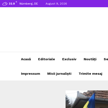
C
Nürnberg, DE
August 9, 2026
32.9
Acasă
Editoriale
Exclusiv
Noutăți
Se
Impressum
Micii jurnaliști
Trimite mesaj