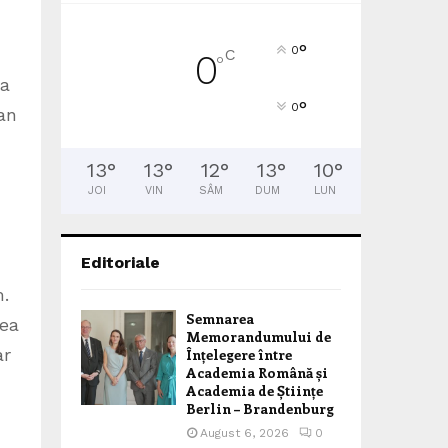
°
0
C
0
°
La
°
0
ian
13
°
13
°
12
°
13
°
10
°
JOI
VIN
SÂM
DUM
LUN
Editoriale
m.
Semnarea
rea
Memorandumului de
ar
Înțelegere între
Academia Română și
Academia de Științe
Berlin – Brandenburg
August 6, 2026
0