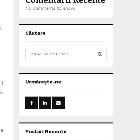
n
No comments to show.
u
Căutare
S
e
a
S
r
c
E
Urmărește-ne
il
h
f
ub
A
o
r
R
:
C
ia
H
Postări Recente