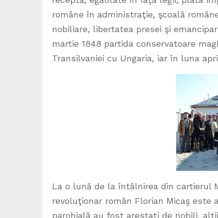
române în administraţie, şcoală românea
nobiliare, libertatea presei şi emancipa
martie 1848 partida conservatoare magh
Transilvaniei cu Ungaria, iar în luna apr
La o lună de la întâlnirea din cartierul
revoluţionar român Florian Micaş este are
parohială au fost arestaţi de nobili, alţi