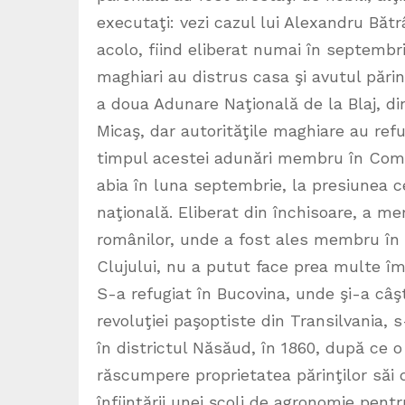
executaţi: vezi cazul lui Alexandru Băt
acolo, fiind eliberat numai în septembri
maghiari au distrus casa şi avutul părin
a doua Adunare Naţională de la Blaj, din
Micaş, dar autorităţile maghiare au refu
timpul acestei adunări membru în Comit
abia în luna septembrie, la presiunea c
naţională. Eliberat din închisoare, a mer
românilor, unde a fost ales membru în C
Clujului, nu a putut face prea multe î
S-a refugiat în Bucovina, unde şi-a câşt
revoluţiei paşoptiste din Transilvania, 
în districtul Năsăud, în 1860, după ce o
răscumpere proprietatea părinţilor săi d
înfiinţării unei şcoli de agronomie pentr