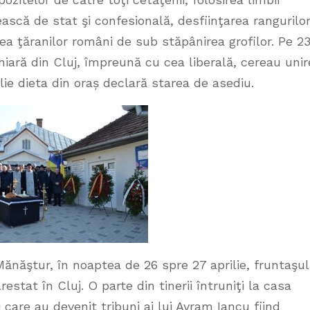
scă de stat şi confesională, desfiinţarea rangurilo
rea ţăranilor români de sub stăpânirea grofilor. Pe 2
iară din Cluj, împreună cu cea liberală, cereau unir
ilie dieta din oraș declară starea de asediu.
 Mănăştur, în noaptea de 26 spre 27 aprilie, fruntaşul
stat în Cluj. O parte din tinerii întruniţi la casa
i care au devenit tribuni ai lui Avram Iancu fiind