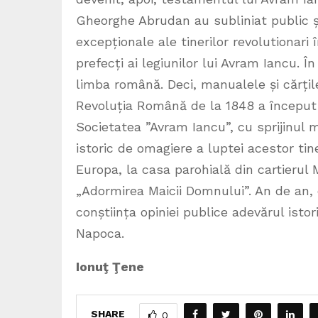
Gheorghe Abrudan au subliniat public și p
excepționale ale tinerilor revolutionari 
prefecți ai legiunilor lui Avram Iancu. În
limba română. Deci, manualele și cărțil
Revoluția Română de la 1848 a început la
Societatea ”Avram Iancu”, cu sprijinul m
istoric de omagiere a luptei acestor tine
Europa, la casa parohială din cartierul
„Adormirea Maicii Domnului”. An de an, 
conștiința opiniei publice adevărul isto
Napoca.
Ionuţ Ţene
SHARE
0