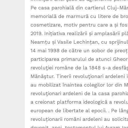
Pe casa parohială din cartierul Cluj-Mă
memorială de marmură cu litere de bro
cosmetizare, motiv pentru care a și fos
2019. Inițiativa realizării și amplasării 
Neamțu și Vasile Lechințan, cu sprijinul 
14 mai 1998 de către un sobor de preoți 
participarea primarului de atunci Gheo
revoluţiei române de la 1848 s-a desfă
Mănăştur. Tinerii revoluţionari ardeleni 
au mobilizat înaintea colegilor lor din 
revoluţionari ardeleni de la casa paroh
a creionat platforma ideologică a revolu
european de libertate al epocii. . Pe lân
revoluționarii români ardeleni au solicit
devenit, apoi, testamentul lui Avram Ianc