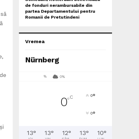
de fonduri nerambursabile din
partea Departamentului pentru
 să
Romanii de Pretutindeni
să
Vremea
e,
Nürnberg
 de
%
0%
°
0
C
0
°
°
0
și
13
°
13
°
12
°
13
°
10
°