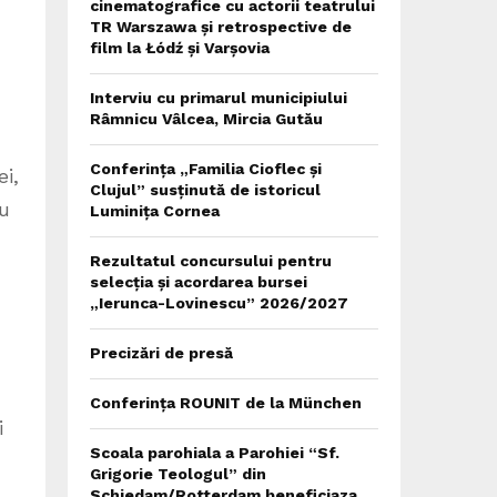
cinematografice cu actorii teatrului
TR Warszawa și retrospective de
film la Łódź și Varșovia
Interviu cu primarul municipiului
Râmnicu Vâlcea, Mircia Gutău
Conferința „Familia Cioflec și
ei,
Clujul” susținută de istoricul
ru
Luminița Cornea
Rezultatul concursului pentru
selecția și acordarea bursei
„Ierunca-Lovinescu” 2026/2027
Precizări de presă
Conferința ROUNIT de la München
i
Scoala parohiala a Parohiei “Sf.
Grigorie Teologul” din
Schiedam/Rotterdam beneficiaza