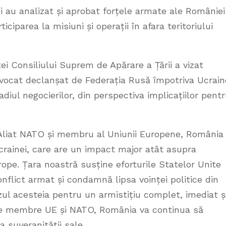
ui au analizat și aprobat forțele armate ale României
iciparea la misiuni și operații în afara teritoriului
ei Consiliului Suprem de Apărare a Țării a vizat
provocat declanșat de Federația Rusă împotriva Ucrain
tadiul negocierilor, din perspectiva implicațiilor pent
a Aliat NATO și membru al Uniunii Europene, România
crainei, care are un impact major atât asupra
Europe. Țara noastră susține eforturile Statelor Unite
nflict armat și condamnă lipsa voinței politice din
uzul acesteia pentru un armistițiu complet, imediat ș
ate membre UE și NATO, România va continua să
a suveranității sale.