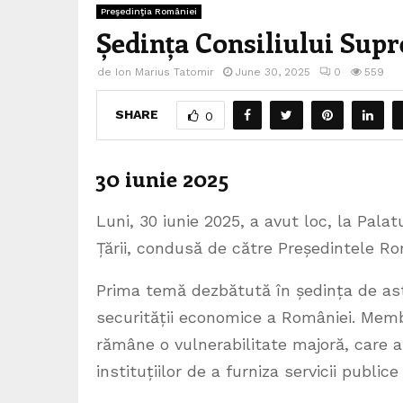
Preşedinţia României
Ședința Consiliului Supr
de
Ion Marius Tatomir
June 30, 2025
0
559
SHARE
0
30 iunie 2025
Luni, 30 iunie 2025, a avut loc, la Pala
Țării, condusă de către Președintele Ro
Prima temă dezbătută în ședința de astă
securității economice a României. Membr
rămâne o vulnerabilitate majoră, care 
instituțiilor de a furniza servicii public