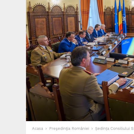
Acasa
Preşedinţia României
Ședința Consiliului 