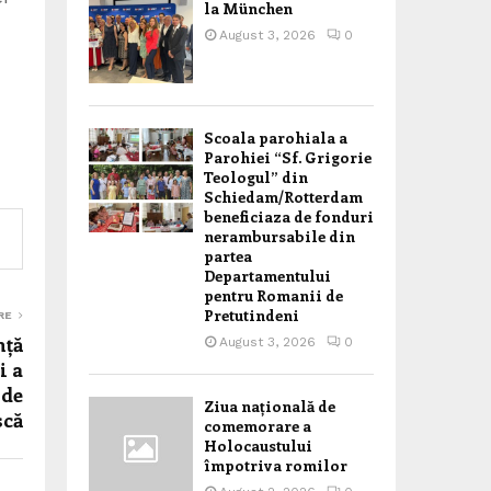
la München
August 3, 2026
0
Scoala parohiala a
Parohiei “Sf. Grigorie
Teologul” din
Schiedam/Rotterdam
beneficiaza de fonduri
nerambursabile din
partea
Departamentului
pentru Romanii de
Pretutindeni
RE
nță
August 3, 2026
0
i a
 de
Ziua națională de
scă
comemorare a
Holocaustului
împotriva romilor