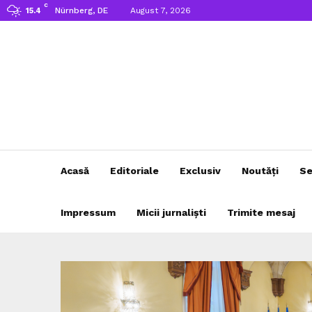
C
Nürnberg, DE
August 7, 2026
15.4
Acasă
Editoriale
Exclusiv
Noutăți
Se
Impressum
Micii jurnaliști
Trimite mesaj