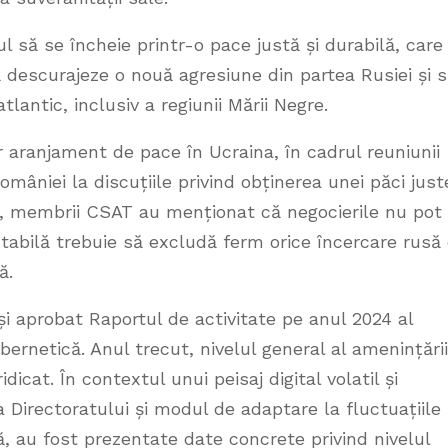
ul să se încheie printr-o pace justă și durabilă, care
ă descurajeze o nouă agresiune din partea Rusiei și 
tlantic, inclusiv a regiunii Mării Negre.
r aranjament de pace în Ucraina, în cadrul reuniunii
omâniei la discuțiile privind obținerea unei păci just
ns, membrii CSAT au menționat că negocierile nu pot
stabilă trebuie să excludă ferm orice încercare rusă
ă.
și aprobat Raportul de activitate pe anul 2024 al
bernetică. Anul trecut, nivelul general al amenințării
dicat. În contextul unui peisaj digital volatil și
a Directoratului și modul de adaptare la fluctuațiile 
ă, au fost prezentate date concrete privind nivelul