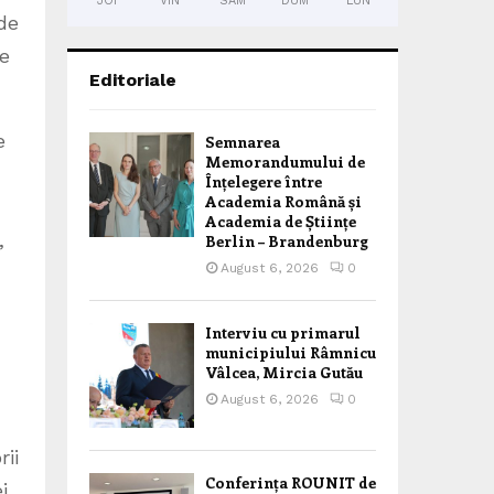
JOI
VIN
SÂM
DUM
LUN
 de
le
Editoriale
e
Semnarea
Memorandumului de
Înțelegere între
Academia Română și
Academia de Științe
,
Berlin – Brandenburg
August 6, 2026
0
Interviu cu primarul
municipiului Râmnicu
Vâlcea, Mircia Gutău
August 6, 2026
0
rii
Conferința ROUNIT de
i