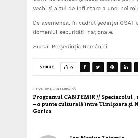
vechi și altul de înființare a unei noi m
De asemenea, în cadrul ședinței CSAT a
domeniul securității naționale.
Sursa: Președinția României
SHARE
0
POSTAREA ANTERIOARĂ
Programul CANTEMIR // Spectacolul „
– o punte culturală între Timișoara și 
Gorica
Ion Marius Tatomir