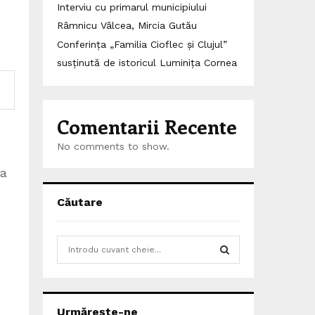
Interviu cu primarul municipiului
Râmnicu Vâlcea, Mircia Gutău
Conferința „Familia Cioflec și Clujul”
susținută de istoricul Luminița Cornea
Comentarii Recente
No comments to show.
 a
Căutare
S
e
a
S
r
c
E
Urmărește-ne