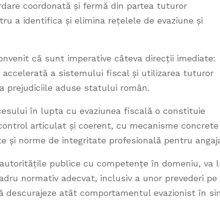
rdare coordonată și fermă din partea tuturor
tru a identifica și elimina rețelele de evaziune și
onvenit că sunt imperative câteva direcții imediate:
a accelerată a sistemului fiscal și utilizarea tuturor
 prejudiciile aduse statului român.
sului în lupta cu evaziunea fiscală o constituie
control articulat și coerent, cu mecanisme concrete
ate și norme de integritate profesională pentru angaja
 autoritățile publice cu competențe în domeniu, va 
adru normativ adecvat, inclusiv a unor prevederi pe
 descurajeze atât comportamentul evazionist în si