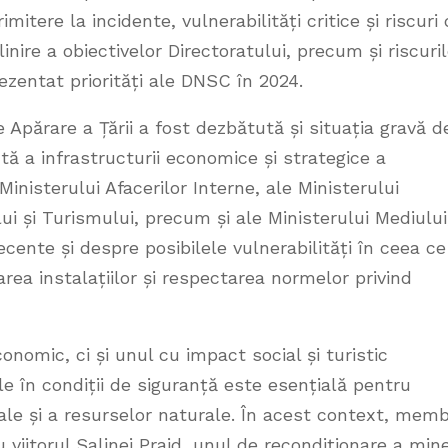
mitere la incidente, vulnerabilități critice și riscuri
inire a obiectivelor Directoratului, precum și riscuri
ezentat priorități ale DNSC în 2024.
 Apărare a Țării a fost dezbătută și situația gravă d
ă a infrastructurii economice și strategice a
inisterului Afacerilor Interne, ale Ministerului
lui și Turismului, precum și ale Ministerului Mediului
ecente și despre posibilele vulnerabilități în ceea ce
area instalațiilor și respectarea normelor privind
onomic, ci și unul cu impact social și turistic
le în condiții de siguranță este esențială pentru
cale și a resurselor naturale. În acest context, memb
viitorul Salinei Praid, unul de recondiționare a mine