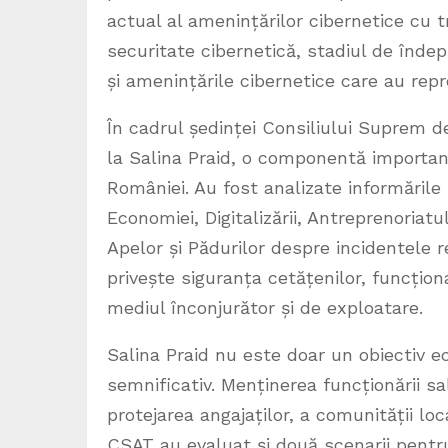
actual al amenințărilor cibernetice cu tri
securitate cibernetică, stadiul de îndepl
și amenințările cibernetice care au repr
În cadrul ședinței Consiliului Suprem de
la Salina Praid, o componentă important
României. Au fost analizate informările M
Economiei, Digitalizării, Antreprenoriatu
Apelor și Pădurilor despre incidentele r
privește siguranța cetățenilor, funcțion
mediul înconjurător și de exploatare.
Salina Praid nu este doar un obiectiv ec
semnificativ. Menținerea funcționării sa
protejarea angajaților, a comunității lo
CSAT au evaluat și două scenarii pentru 