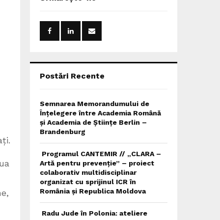
h
f
A
o
r
R
:
C
H
Postări Recente
Semnarea Memorandumului de
Înțelegere între Academia Română
și Academia de Științe Berlin –
Brandenburg
ți.
Programul CANTEMIR // „CLARA –
lua
Artă pentru prevenție” – proiect
colaborativ multidisciplinar
organizat cu sprijinul ICR în
România și Republica Moldova
ne,
Radu Jude în Polonia: ateliere