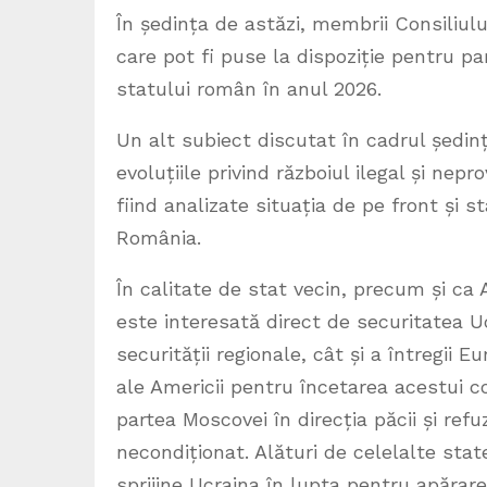
În ședința de astăzi, membrii Consiliul
care pot fi puse la dispoziție pentru part
statului român în anul 2026.
Un alt subiect discutat în cadrul ședinț
evoluțiile privind războiul ilegal și ne
fiind analizate situația de pe front și s
România.
În calitate de stat vecin, precum și c
este interesată direct de securitatea U
securității regionale, cât și a întregii 
ale Americii pentru încetarea acestui co
partea Moscovei în direcția păcii și ref
necondiționat. Alături de celelalte st
sprijine Ucraina în lupta pentru apărare