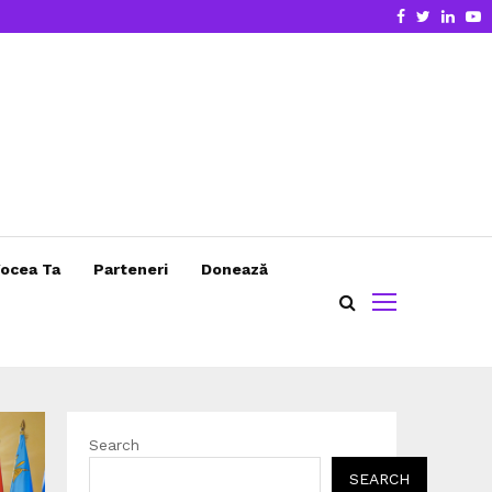
Facebook
Twitter
Linke
Y
ocea Ta
Parteneri
Donează
Search
SEARCH