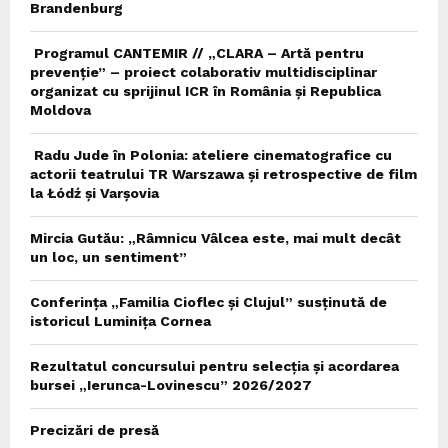
Brandenburg
Programul CANTEMIR // „CLARA – Artă pentru
prevenție” – proiect colaborativ multidisciplinar
organizat cu sprijinul ICR în România și Republica
Moldova
Radu Jude în Polonia: ateliere cinematografice cu
actorii teatrului TR Warszawa și retrospective de film
la Łódź și Varșovia
Mircia Gutău: „Râmnicu Vâlcea este, mai mult decât
un loc, un sentiment”
Conferința „Familia Cioflec și Clujul” susținută de
istoricul Luminița Cornea
Rezultatul concursului pentru selecția și acordarea
bursei „Ierunca-Lovinescu” 2026/2027
Precizări de presă