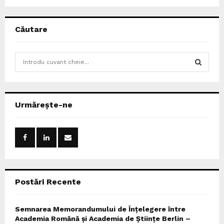
Căutare
S
e
a
S
r
c
E
Urmărește-ne
h
f
A
o
r
R
:
C
Postări Recente
H
Semnarea Memorandumului de Înțelegere între
Academia Română și Academia de Științe Berlin –