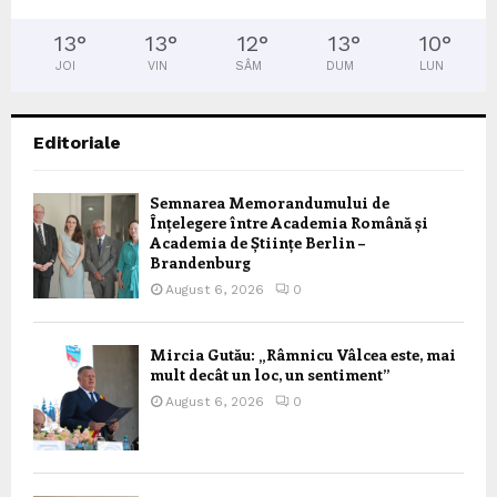
13
°
13
°
12
°
13
°
10
°
JOI
VIN
SÂM
DUM
LUN
Editoriale
Semnarea Memorandumului de
Înțelegere între Academia Română și
Academia de Științe Berlin –
Brandenburg
August 6, 2026
0
Mircia Gutău: „Râmnicu Vâlcea este, mai
mult decât un loc, un sentiment”
August 6, 2026
0