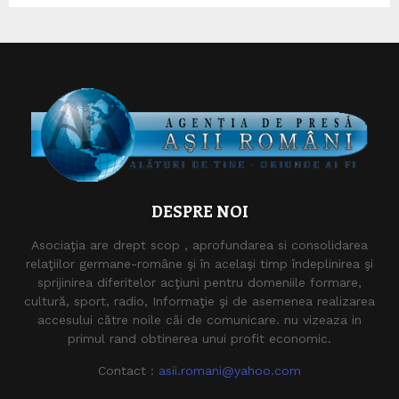
DESPRE NOI
Asociaţia are drept scop , aprofundarea si consolidarea
relaţiilor germane-române şi în acelaşi timp îndeplinirea şi
sprijinirea diferitelor acţiuni pentru domeniile formare,
cultură, sport, radio, Informaţie şi de asemenea realizarea
accesului către noile căi de comunicare. nu vizeaza in
primul rand obtinerea unui profit economic.
Contact :
asii.romani@yahoo.com