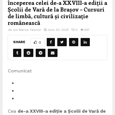
începerea celei de-a XXVIII-a ediții a
Școlii de Vară de la Brașov – Cursuri
de limbă, cultură și civilizație
românească
de
Ion Marius Tatomir
June 30, 2025
0
647
SHARE
0
Comunicat
Cea
de-a XXVIII-a ediție a Școlii de Vară de