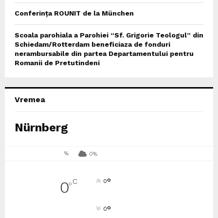
Conferința ROUNIT de la München
Scoala parohiala a Parohiei “Sf. Grigorie Teologul” din
Schiedam/Rotterdam beneficiaza de fonduri
nerambursabile din partea Departamentului pentru
Romanii de Pretutindeni
Vremea
Nürnberg
%
0%
°
C
0
0
°
°
0