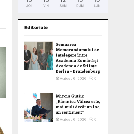
JOI
VIN
SÂM
DUM
LUN
Editoriale
Semnarea
Memorandumului de
Înțelegere între
Academia Română și
Academia de Științe
Berlin – Brandenburg
August 6, 2026
0
Mircia Gutău:
„Râmnicu Vâlcea este,
mai mult decât un loc,
un sentiment”
August 6, 2026
0