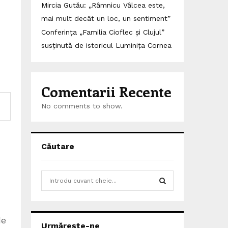
Mircia Gutău: „Râmnicu Vâlcea este,
mai mult decât un loc, un sentiment”
Conferința „Familia Cioflec și Clujul”
susținută de istoricul Luminița Cornea
Comentarii Recente
No comments to show.
Căutare
S
e
a
S
r
c
de
E
Urmărește-ne