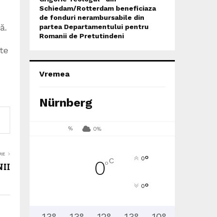
Schiedam/Rotterdam beneficiaza
de fonduri nerambursabile din
ă.
partea Departamentului pentru
Romanii de Pretutindeni
ate
Vremea
Nürnberg
%
0%
RE
°
0
C
0
°
II
°
0
13
°
13
°
12
°
13
°
10
°