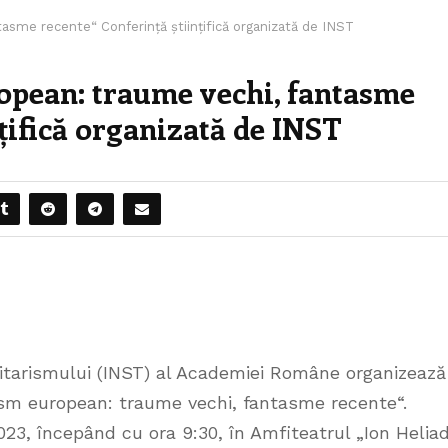
asme recente“ Conferință științifică organizată de INST
ropean: traume vechi, fantasme
nțifică organizată de INST
alitarismului (INST) al Academiei Române organizează
cism european: traume vechi, fantasme recente“.
023, începând cu ora 9:30, în Amfiteatrul „Ion Helia