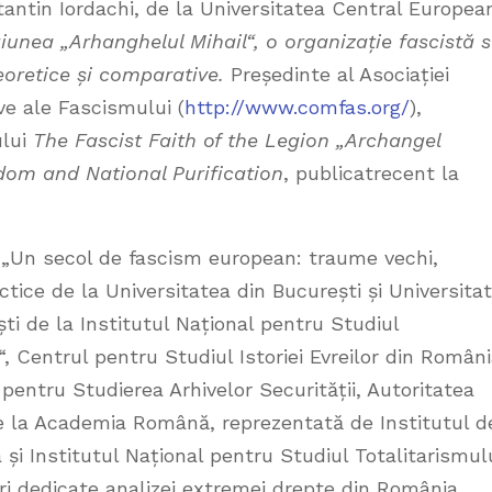
tantin Iordachi, de la Universitatea Central Europea
iunea „Arhanghelul Mihail“, o organizație fascistă 
eoretice și comparative.
Președinte al Asociației
ve ale Fascismului (
http://www.comfas.org/
),
ului
The Fascist Faith of the Legion „Archangel
dom and National Purification
, publicatrecent la
a „Un secol de fascism european: traume vechi,
ice de la Universitatea din București și Universita
ti de la Institutul Național pentru Studiul
, Centrul pentru Studiul Istoriei Evreilor din Român
pentru Studierea Arhivelor Securității, Autoritatea
e la Academia Română, reprezentată de Institutul d
 și Institutul Național pentru Studiul Totalitarismulu
ri dedicate analizei extremei drepte din România