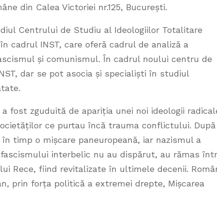
ne din Calea Victoriei nr.125, București.
iul Centrului de Studiu al Ideologiilor Totalitare
n cadrul INST, care oferă cadrul de analiză a
fascismul și comunismul. În cadrul noului centru de
INST, dar se pot asocia și specialiști în studiul
ătate.
 fost zguduită de apariția unei noi ideologii radical
societăților ce purtau încă trauma conflictului. După
t în timp o mișcare paneuropeană, iar nazismul a
 fascismului interbelic nu au dispărut, au rămas înt
ui Rece, fiind revitalizate în ultimele decenii. Româ
, prin forța politică a extremei drepte, Mișcarea