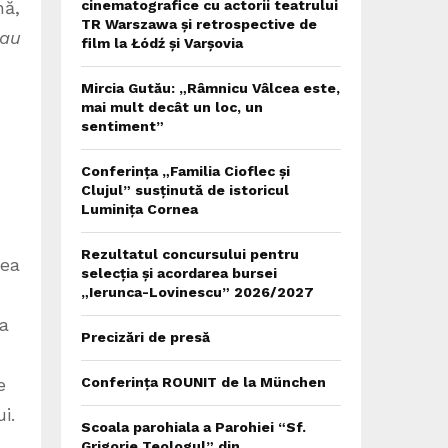
nă,
cinematografice cu actorii teatrului
TR Warszawa și retrospective de
sau
film la Łódź și Varșovia
Mircia Gutău: „Râmnicu Vâlcea este,
mai mult decât un loc, un
sentiment”
Conferința „Familia Cioflec și
Clujul” susținută de istoricul
Luminița Cornea
Rezultatul concursului pentru
tea
selecția și acordarea bursei
„Ierunca-Lovinescu” 2026/2027
ia
Precizări de presă
e
Conferința ROUNIT de la München
i.
Scoala parohiala a Parohiei “Sf.
Grigorie Teologul” din