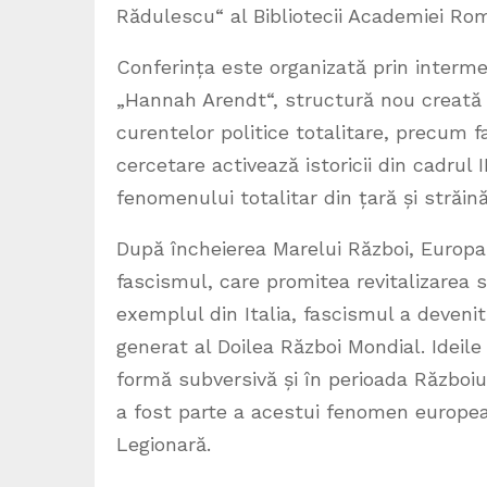
Rădulescu“ al Bibliotecii Academiei Româ
Conferința este organizată prin intermed
„Hannah Arendt“, structură nou creată î
curentelor politice totalitare, precum 
cercetare activează istoricii din cadrul 
fenomenului totalitar din țară și străin
După încheierea Marelui Război, Europa a
fascismul, care promitea revitalizarea 
exemplul din Italia, fascismul a deveni
generat al Doilea Război Mondial. Ideile
formă subversivă și în perioada Războiul
a fost parte a acestui fenomen european
Legionară.