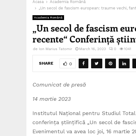
Acasa
Academia Română
„Un secol de fascism european: traume vechi, fant
Academia Română
„Un secol de fascism eu
recente“ Conferință știi
de
Ion Marius Tatomir
March 16, 2023
0
1041
SHARE
0
Comunicat de presă
14 martie 2023
Institutul Național pentru Studiul Tot
conferința științifică „Un secol de fas
Evenimentul va avea loc joi, 16 martie 2