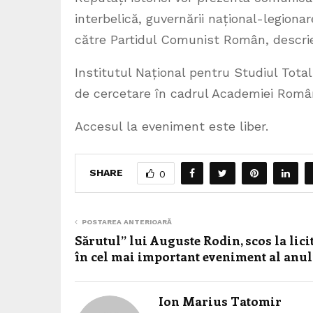
interbelică, guvernării național-legiona
către Partidul Comunist Român, descri
Institutul Național pentru Studiul Total
de cercetare în cadrul Academiei Române 
Accesul la eveniment este liber.
SHARE
0
POSTAREA ANTERIOARĂ
Sărutul” lui Auguste Rodin, scos la lici
în cel mai important eveniment al anu
Ion Marius Tatomir