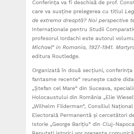
Conferința va fi deschisă de prof. Cons
care va susține prelegerea cu titlul
Leg
de extrema dreaptă? Noi perspective t
Internaționale pentru Studii Comparati
profesorul Iordachi este autorul volum
Michael“ in Romania, 1927-1941. Martyr
editura Routledge.
Organizată în două secțiuni, conferinț
fantasme recente“ reunește cadre didact
„Ștefan cel Mare“ din Suceava, specialiș
Holocaustului din România „Elie Wiesel“
„Wilhelm Filderman“, Consiliul Național 
Electorală Permanentă și cercetători d
Istorie „George Barițiu“ din Cluj-Napoca
Reputați istorici vor prezenta comunică