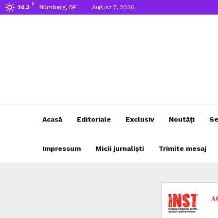
C
Nürnberg, DE
August 7, 2026
20.3
Acasă
Editoriale
Exclusiv
Noutăți
Se
Impressum
Micii jurnaliști
Trimite mesaj