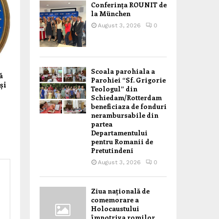
Conferința ROUNIT de
la München
August 3, 2026
0
Scoala parohiala a
ă
Parohiei “Sf. Grigorie
și
Teologul” din
Schiedam/Rotterdam
beneficiaza de fonduri
nerambursabile din
partea
Departamentului
pentru Romanii de
Pretutindeni
August 3, 2026
0
Ziua națională de
comemorare a
Holocaustului
împotriva romilor