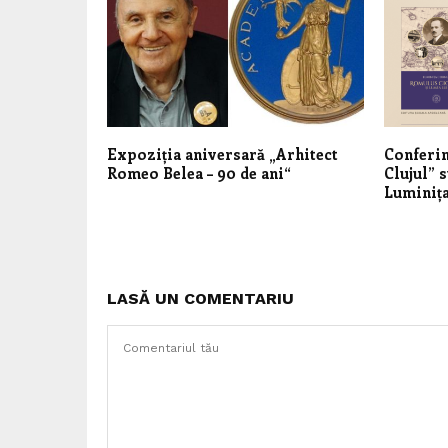
Expoziția aniversară „Arhitect
Conferin
Romeo Belea – 90 de ani“
Clujul” 
Luminiț
LASĂ UN COMENTARIU