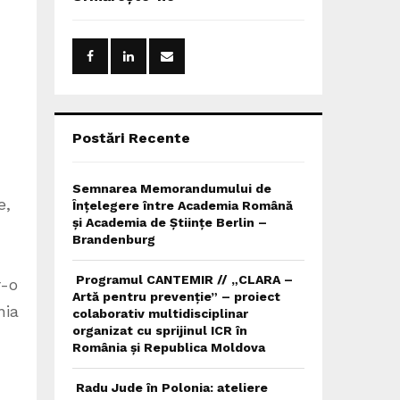
h
f
A
o
r
R
:
C
H
Postări Recente
Semnarea Memorandumului de
e,
Înțelegere între Academia Română
și Academia de Științe Berlin –
Brandenburg
Programul CANTEMIR // „CLARA –
r-o
Artă pentru prevenție” – proiect
nia
colaborativ multidisciplinar
organizat cu sprijinul ICR în
România și Republica Moldova
Radu Jude în Polonia: ateliere