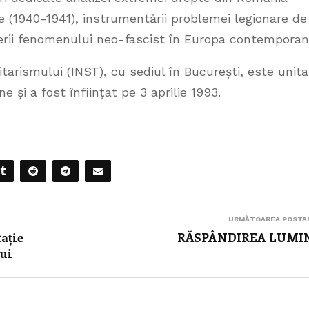
re (1940-1941), instrumentării problemei legionare de
erii fenomenului neo-fascist în Europa contemporan
itarismului (INST), cu sediul în București, este unit
și a fost înființat pe 3 aprilie 1993.
URMĂTOAREA POSTA
tație
RĂSPÂNDIREA LUMIN
lui