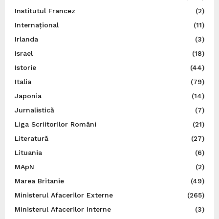
Institutul Francez
(2)
Internațional
(11)
Irlanda
(3)
Israel
(18)
Istorie
(44)
Italia
(79)
Japonia
(14)
Jurnalistică
(7)
Liga Scriitorilor Români
(21)
Literatură
(27)
Lituania
(6)
MApN
(2)
Marea Britanie
(49)
Ministerul Afacerilor Externe
(265)
Ministerul Afacerilor Interne
(3)