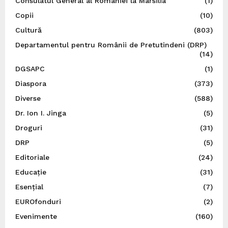
Consulatul General al României la Marsilia
(1)
Copii
(10)
Cultură
(803)
Departamentul pentru Românii de Pretutindeni (DRP)
(14)
DGSAPC
(1)
Diaspora
(373)
Diverse
(588)
Dr. Ion I. Jinga
(5)
Droguri
(31)
DRP
(5)
Editoriale
(24)
Educație
(31)
Esențial
(7)
EUROfonduri
(2)
Evenimente
(160)