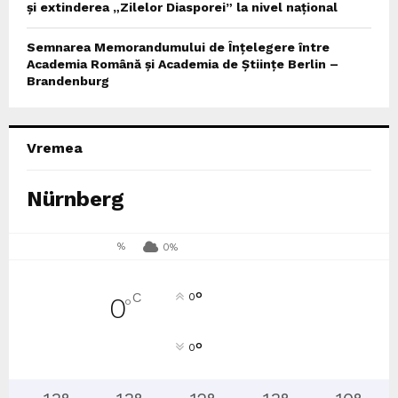
și extinderea „Zilelor Diasporei” la nivel național
Semnarea Memorandumului de Înțelegere între
Academia Română și Academia de Științe Berlin –
Brandenburg
Vremea
Nürnberg
%
0%
°
C
0
0
°
°
0