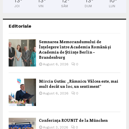
13
°
13
°
12
°
13
°
10
°
JOI
VIN
SÂM
DUM
LUN
Editoriale
Semnarea Memorandumului de
Înțelegere între Academia Română și
Academia de Științe Berlin –
Brandenburg
August 6, 2026
0
Mircia Gutău: „Râmnicu Vâlcea este, mai
mult decât un loc, un sentiment”
August 6, 2026
0
Conferința ROUNIT de la München
August 3, 2026
0