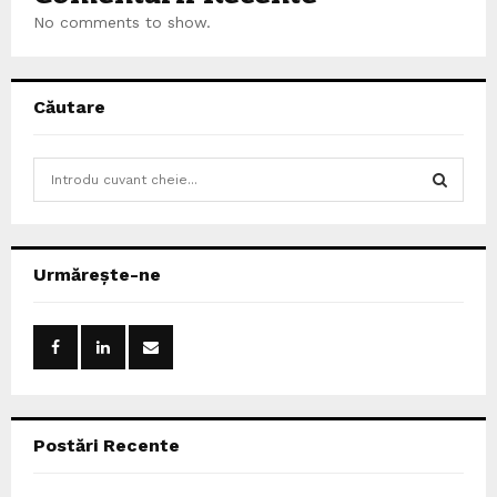
No comments to show.
Căutare
S
e
a
S
r
c
E
Urmărește-ne
h
f
A
o
r
R
:
C
Postări Recente
H