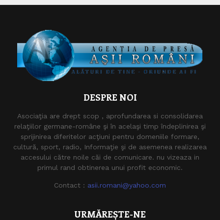
DESPRE NOI
Asociaţia are drept scop , aprofundarea si consolidarea
relaţiilor germane-române şi în acelaşi timp îndeplinirea şi
sprijinirea diferitelor acţiuni pentru domeniile formare,
cultură, sport, radio, Informaţie şi de asemenea realizarea
accesului către noile căi de comunicare. nu vizeaza in
primul rand obtinerea unui profit economic.
Contact :
asii.romani@yahoo.com
URMĂREȘTE-NE