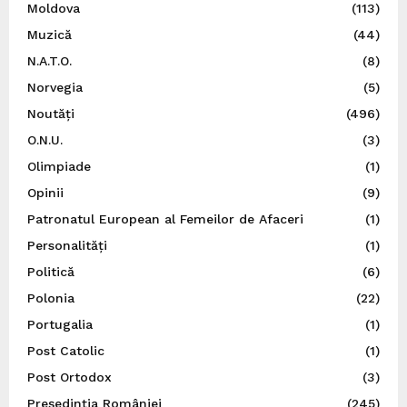
Moldova
(113)
Muzică
(44)
N.A.T.O.
(8)
Norvegia
(5)
Noutăți
(496)
O.N.U.
(3)
Olimpiade
(1)
Opinii
(9)
Patronatul European al Femeilor de Afaceri
(1)
Personalități
(1)
Politică
(6)
Polonia
(22)
Portugalia
(1)
Post Catolic
(1)
Post Ortodox
(3)
Preşedinţia României
(245)