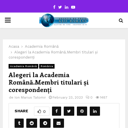
Facebook
Twitter
Linkedin
Youtube
PRIMARY
MENU
Acasa
Academia Română
Alegeri la Academia Română.Membri titulari și
corespondenți
Academia Română
România
Alegeri la Academia
Română.Membri titulari și
corespondenți
de
Ion Marius Tatomir
February 23, 2023
0
1487
SHARE
0